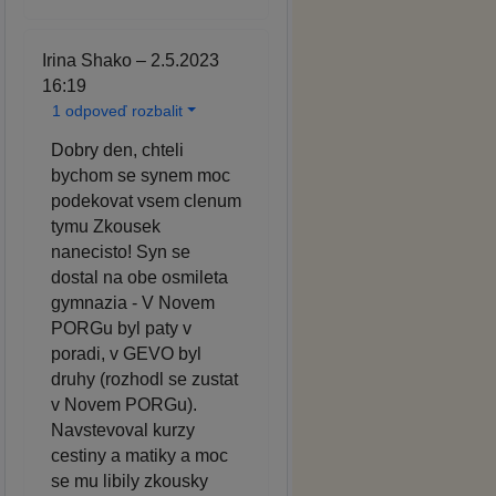
Irina Shako – 2.5.2023
16:19
1 odpoveď rozbalit
Dobry den, chteli
bychom se synem moc
podekovat vsem clenum
tymu Zkousek
nanecisto! Syn se
dostal na obe osmileta
gymnazia - V Novem
PORGu byl paty v
poradi, v GEVO byl
druhy (rozhodl se zustat
v Novem PORGu).
Navstevoval kurzy
cestiny a matiky a moc
se mu libily zkousky