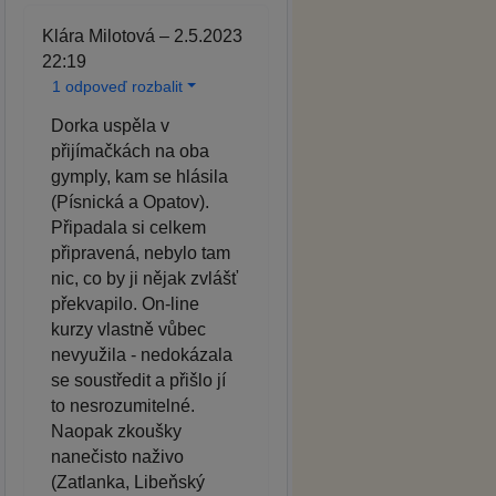
Klára Milotová – 2.5.2023
22:19
1 odpoveď rozbalit
Dorka uspěla v
přijímačkách na oba
gymply, kam se hlásila
(Písnická a Opatov).
Připadala si celkem
připravená, nebylo tam
nic, co by ji nějak zvlášť
překvapilo. On-line
kurzy vlastně vůbec
nevyužila - nedokázala
se soustředit a přišlo jí
to nesrozumitelné.
Naopak zkoušky
nanečisto naživo
(Zatlanka, Libeňský