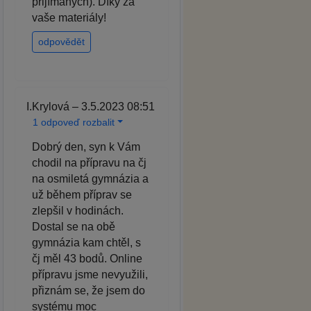
přijímaných). Díky za
vaše materiály!
odpovědět
I.Krylová – 3.5.2023 08:51
1 odpoveď rozbalit
Dobrý den, syn k Vám
chodil na přípravu na čj
na osmiletá gymnázia a
už během příprav se
zlepšil v hodinách.
Dostal se na obě
gymnázia kam chtěl, s
čj měl 43 bodů. Online
přípravu jsme nevyužili,
přiznám se, že jsem do
systému moc