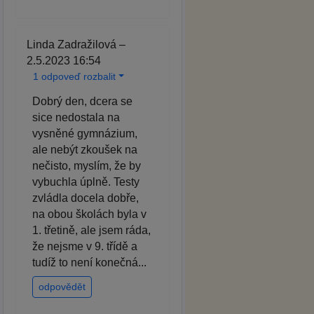
Linda Zadražilová –
2.5.2023 16:54
1 odpoveď rozbalit
Dobrý den, dcera se
sice nedostala na
vysněné gymnázium,
ale nebýt zkoušek na
nečisto, myslím, že by
vybuchla úplně. Testy
zvládla docela dobře,
na obou školách byla v
1. třetině, ale jsem ráda,
že nejsme v 9. třídě a
tudíž to není konečná...
odpovědět