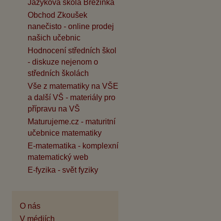
Jazyková škola Březinka
Obchod Zkoušek
nanečisto - online prodej
našich učebnic
Hodnocení středních škol
- diskuze nejenom o
středních školách
Vše z matematiky na VŠE
a další VŠ - materiály pro
přípravu na VŠ
Maturujeme.cz - maturitní
učebnice matematiky
E-matematika - komplexní
matematický web
E-fyzika - svět fyziky
O nás
V médiích