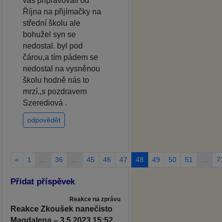
vás připravovali od
Října na přijímačky na
střední školu ale
bohužel syn se
nedostal. byl pod
čárou,a tím pádem se
nedostal na vysněnou
školu hodně nás to
mrzí.,s pozdravem
Szerediová .
odpovědět
«
1
…
36
…
45
46
47
48
49
50
51
…
7
Přidat příspěvek
Reakce na zprávu
Reakce Zkoušek nanečisto
Magdalena – 3.5.2023 15:52