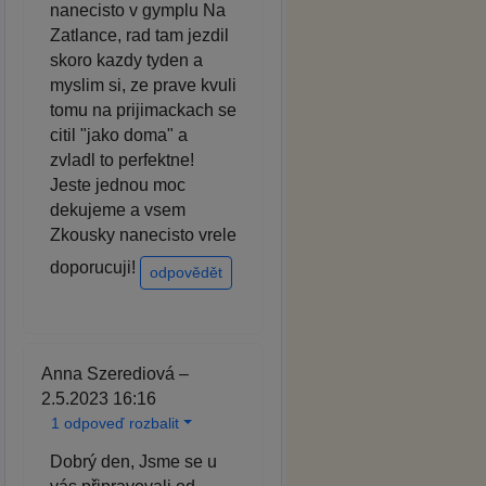
nanecisto v gymplu Na
Zatlance, rad tam jezdil
skoro kazdy tyden a
myslim si, ze prave kvuli
tomu na prijimackach se
citil "jako doma" a
zvladl to perfektne!
Jeste jednou moc
dekujeme a vsem
Zkousky nanecisto vrele
doporucuji!
odpovědět
Anna Szerediová –
2.5.2023 16:16
1 odpoveď rozbalit
Dobrý den, Jsme se u