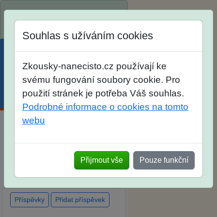
Spustili jsme přihlašování na
školní rok 2026/2027!
Souhlas s užíváním cookies
Zkousky-nanecisto.cz používají ke
svému fungování soubory cookie. Pro
použití stránek je potřeba Váš souhlas.
Menu
Účet
Košík
Podrobné informace o cookies na tomto
webu
Diskuse Jak jste dopadli u
zkoušek na SŠ? Vaše ohlasy
Přijmout vše
Pouze funkční
po skutečných přijímacích
zkouškách
Příspěvky
Přidat příspěvek