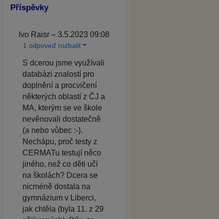
Příspěvky
Ivo Raisr – 3.5.2023 09:08
1 odpoveď rozbalit
S dcerou jsme využívali
databázi znalostí pro
doplnění a procvičení
některých oblastí z ČJ a
MA, kterým se ve škole
nevěnovali dostatečně
(a nebo vůbec :-).
Nechápu, proč testy z
CERMATu testují něco
jiného, než co děti učí
na školách? Dcera se
nicméně dostala na
gymnázium v Liberci,
jak chtěla (byla 11. z 29