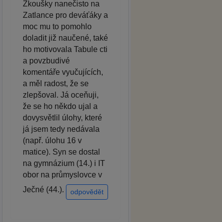
Zkoušky nanečisto na
Zatlance pro deváťáky a
moc mu to pomohlo
doladit již naučené, také
ho motivovala Tabule cti
a povzbudivé
komentáře vyučujících,
a měl radost, že se
zlepšoval. Já oceňuji,
že se ho někdo ujal a
dovysvětlil úlohy, které
já jsem tedy nedávala
(např. úlohu 16 v
matice). Syn se dostal
na gymnázium (14.) i IT
obor na průmyslovce v
Ječné (44.).
odpovědět