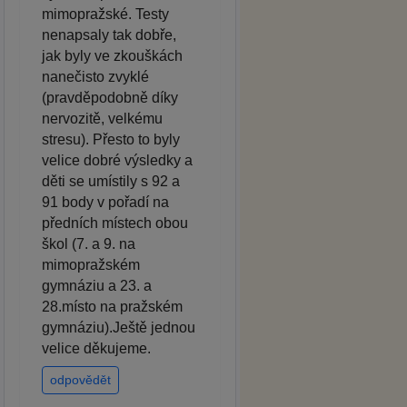
mimopražské. Testy
nenapsaly tak dobře,
jak byly ve zkouškách
nanečisto zvyklé
(pravděpodobně díky
nervozitě, velkému
stresu). Přesto to byly
velice dobré výsledky a
děti se umístily s 92 a
91 body v pořadí na
předních místech obou
škol (7. a 9. na
mimopražském
gymnáziu a 23. a
28.místo na pražském
gymnáziu).Ještě jednou
velice děkujeme.
odpovědět