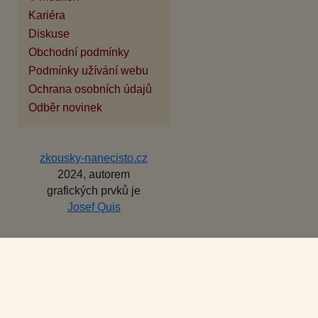
Kariéra
Diskuse
Obchodní podmínky
Podmínky užívání webu
Ochrana osobních údajů
Odběr novinek
zkousky-nanecisto.cz
2024, autorem
grafických prvků je
Josef Quis