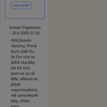
odpovědět
Antoan Pepelanov
– 20.4.2005 07:25
#9#Zdravím
všechny, Prvně
bych chtěl říci,
že čím více se
blížili zkoušky,
tak tím více
jsem se na ně
těšil, někomu to
přijde
nepochopitelné,
mě samozřejmě
taky, vůbec
tomu