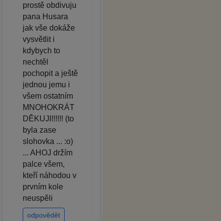
prostě obdivuju
pana Husara
jak vše dokáže
vysvětlit i
kdybych to
nechtěl
pochopit a ještě
jednou jemu i
všem ostatním
MNOHOKRÁT
DĚKUJI!!!!!! (to
byla zase
slohovka ... :o)
... AHOJ držím
palce všem,
kteří náhodou v
prvním kole
neuspěli
odpovědět