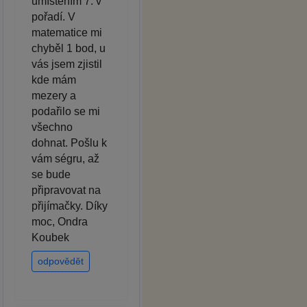
umístěním 7. v
pořadí. V
matematice mi
chyběl 1 bod, u
vás jsem zjistil
kde mám
mezery a
podařilo se mi
všechno
dohnat. Pošlu k
vám ségru, až
se bude
připravovat na
přijímačky. Díky
moc, Ondra
Koubek
odpovědět