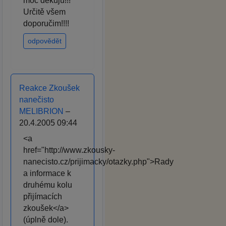
moc děkuju!!!
Určitě všem
doporučim!!!!
odpovědět
Reakce Zkoušek
nanečisto
MELIBRION
–
20.4.2005 09:44
<a
href="http://www.zkousky-
nanecisto.cz/prijimacky/otazky.php">Rady
a informace k
druhému kolu
přijímacích
zkoušek</a>
(úplně dole).