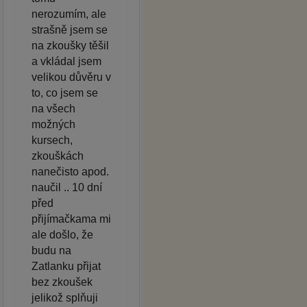
nerozumím, ale
strašně jsem se
na zkoušky těšil
a vkládal jsem
velikou důvěru v
to, co jsem se
na všech
možných
kursech,
zkouškách
nanečisto apod.
naučil .. 10 dní
před
přijímačkama mi
ale došlo, že
budu na
Zatlanku přijat
bez zkoušek
jelikož splňuji