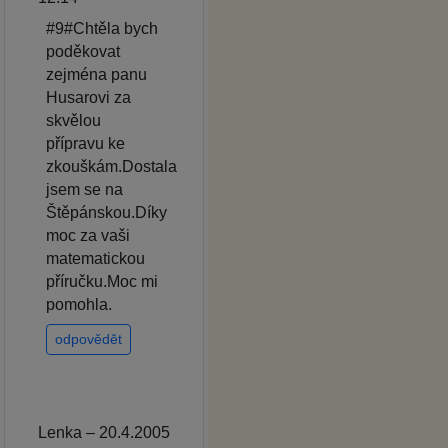
#9#Chtěla bych
poděkovat
zejména panu
Husarovi za
skvělou
přípravu ke
zkouškám.Dostala
jsem se na
Štěpánskou.Díky
moc za vaši
matematickou
příručku.Moc mi
pomohla.
odpovědět
Lenka – 20.4.2005