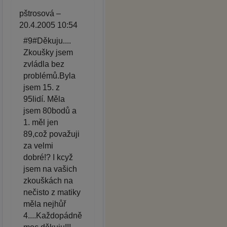
pštrosová –
20.4.2005 10:54
#9#Děkuju....
Zkoušky jsem
zvládla bez
problémů.Byla
jsem 15. z
95lidí. Měla
jsem 80bodů a
1. měl jen
89,což považuji
za velmi
dobré!? I kcyž
jsem na vašich
zkouškách na
nečisto z matiky
měla nejhůř
4....Každopádně