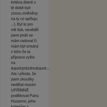
kritéria (které v
té době byli
znovu změněny
na ty co splňuju
...). Byl to pro
mě šok, nevěděl
jsem jestli se
mám radovat či
mám být smutný
z toho že ta
příprava vyšla
na
&quot;prázdno&quot;...
Ale i přesto, že
jsem zkoušky
nedělal musím
UPŘÍMNĚ
poděkovat Panu
Husarovi, jeho
kolegům a