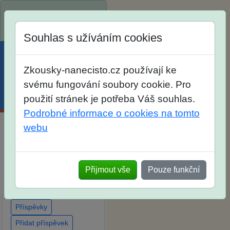
Spustili jsme přihlašování
na školní rok 2026/2027!
Souhlas s užíváním cookies
Zkousky-nanecisto.cz používají ke
svému fungování soubory cookie. Pro
Menu
Účet
Košík
použití stránek je potřeba Váš souhlas.
Podrobné informace o cookies na tomto
webu
Diskuse Jak jste dopadli
u zkoušek na SŠ? Vaše
ohlasy po skutečných
Přijmout vše
Pouze funkční
přijímacích zkouškách
Příspěvky
Přidat příspěvek