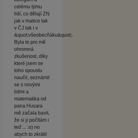
celému týmu
lidí, co dělají ZN
jak v matice tak
v ČJ tak i v
&quot;všeobecňáku&quot;.
Byla to pro mě
ohromná
zkušenost, díky
které jsem se
toho spoustu
naučil, seznámil
se s novými
lidmi a
matematika od
pana Husara
mě začala bavit,
že si ji počítám i
teď ... :o) no
abych to zkrátil