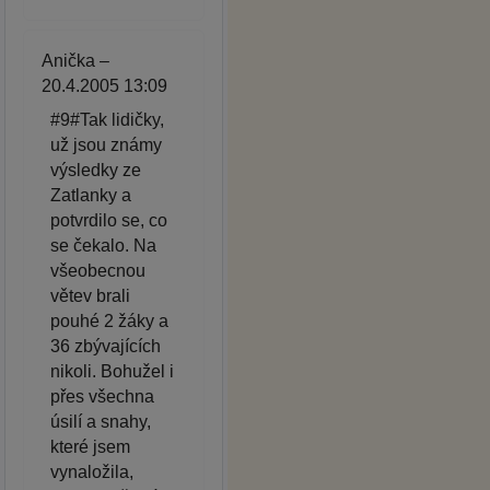
Anička –
20.4.2005 13:09
#9#Tak lidičky,
už jsou známy
výsledky ze
Zatlanky a
potvrdilo se, co
se čekalo. Na
všeobecnou
větev brali
pouhé 2 žáky a
36 zbývajících
nikoli. Bohužel i
přes všechna
úsilí a snahy,
které jsem
vynaložila,