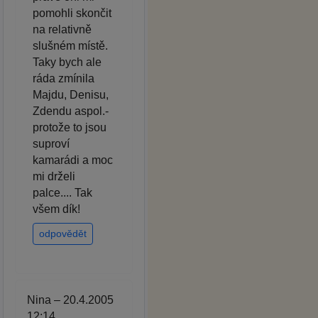
pomohli skončit
na relativně
slušném místě.
Taky bych ale
ráda zmínila
Majdu, Denisu,
Zdendu aspol.-
protože to jsou
suproví
kamarádi a moc
mi drželi
palce.... Tak
všem dík!
odpovědět
Nina – 20.4.2005
12:14