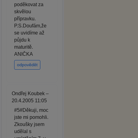
poděkovat za
skvělou
přípravku.
P.S.Doufám,že
se uvidíme až
půjdu k
maturitě.
ANIČKA
odpovědět
Ondřej Koubek –
20.4.2005 11:05
#5#Děkuji, moc
jste mi pomohli.
Zkoušky jsem
udělal s