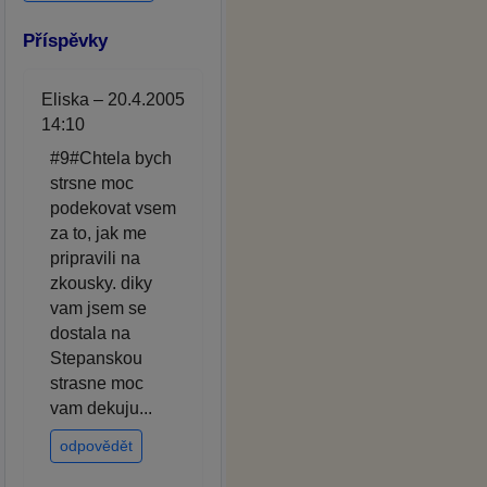
Příspěvky
Eliska – 20.4.2005
14:10
#9#Chtela bych
strsne moc
podekovat vsem
za to, jak me
pripravili na
zkousky. diky
vam jsem se
dostala na
Stepanskou
strasne moc
vam dekuju...
odpovědět