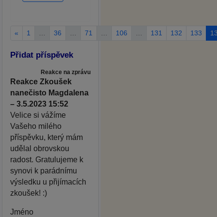
«
1
…
36
…
71
…
106
…
131
132
133
1
Přidat příspěvek
Reakce na zprávu
Reakce Zkoušek
nanečisto Magdalena
– 3.5.2023 15:52
Velice si vážíme
Vašeho milého
příspěvku, který mám
udělal obrovskou
radost. Gratulujeme k
synovi k parádnímu
výsledku u přijímacích
zkoušek! :)
Jméno