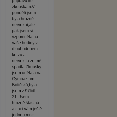
přípravu ke
zkouškám.V
pondělí jsem
byla hrozně
nervozní,ale
pak jsem si
vzpomněla na
vaše hodiny v
dlouhodobém
kurzu a
nervozita ze mě
spadla.Zkoušky
jsem udělala na
Gymnázium
Botičská,byla
jsem z 97lidí
21..Jsem
hrozně štastná
a chci vám ještě
jednou moc