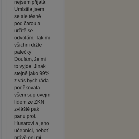
nejsem přijatá.
Umístila jsem
se ale těsně
pod čarou a
určitě se
odvolám. Tak mi
všichni držte
palečky!
Doufám, že mi
to vyjde. Jinak
stejně jako 99%
z vás bych ráda
poděkovala
všem suprovejm
lidem ze ZKN,
zvláště pak
panu prof.
Husarovi a jeho
učebnici, neboť
právě oni mi