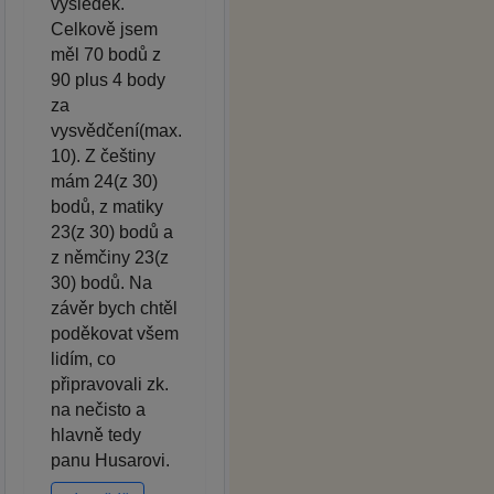
výsledek.
Celkově jsem
měl 70 bodů z
90 plus 4 body
za
vysvědčení(max.
10). Z češtiny
mám 24(z 30)
bodů, z matiky
23(z 30) bodů a
z němčiny 23(z
30) bodů. Na
závěr bych chtěl
poděkovat všem
lidím, co
připravovali zk.
na nečisto a
hlavně tedy
panu Husarovi.