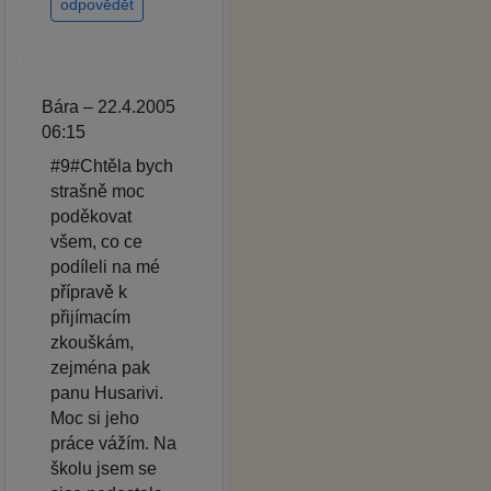
odpovědět
Bára – 22.4.2005
06:15
#9#Chtěla bych
strašně moc
poděkovat
všem, co ce
podíleli na mé
přípravě k
přijímacím
zkouškám,
zejména pak
panu Husarivi.
Moc si jeho
práce vážím. Na
školu jsem se