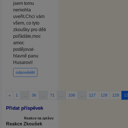
jsem tomu
nemohla
uveřit.Chci vám
všem, co tyto
zkoušky pro děti
pořádáte,moc
amoc
podějovat-
hlavně panu
Husarovi!
odpovědět
«
1
…
36
…
71
…
106
…
127
128
129
1
Přidat příspěvek
Reakce na zprávu
Reakce Zkoušek