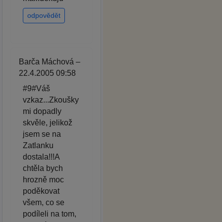
odpovědět
Barča Máchová –
22.4.2005 09:58
#9#Váš
vzkaz...Zkoušky
mi dopadly
skvěle, jelikož
jsem se na
Zatlanku
dostala!!!A
chtěla bych
hrozně moc
poděkovat
všem, co se
podíleli na tom,