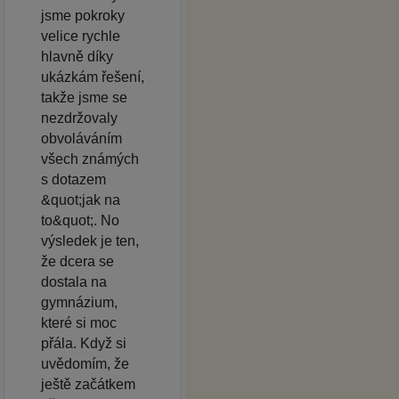
jsme pokroky
velice rychle
hlavně díky
ukázkám řešení,
takže jsme se
nezdržovaly
obvoláváním
všech známých
s dotazem
&quot;jak na
to&quot;. No
výsledek je ten,
že dcera se
dostala na
gymnázium,
které si moc
přála. Když si
uvědomím, že
ještě začátkem