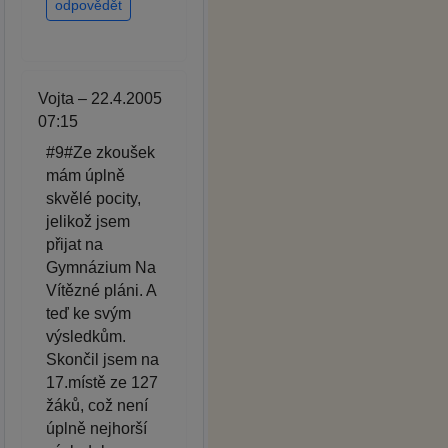
odpovědět
Vojta – 22.4.2005
07:15
#9#Ze zkoušek
mám úplně
skvělé pocity,
jelikož jsem
přijat na
Gymnázium Na
Vítězné pláni. A
teď ke svým
výsledkům.
Skončil jsem na
17.místě ze 127
žáků, což není
úplně nejhorší