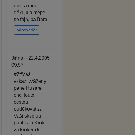
moc a moc
děkuju a mějte
se fajn, pa Bára
odpovědět
Jiřina – 22.4.2005
09:57
#7#Váš
vzkaz...Vážený
pane Husare,
chci touto
cestou
poděkovat za
Vaši skvělou
publikaci Krok
za krokem k