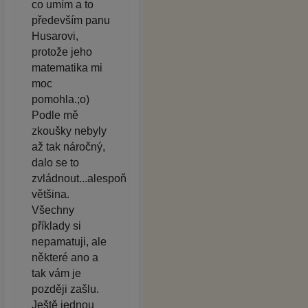
co umím a to
především panu
Husarovi,
protože jeho
matematika mi
moc
pomohla.;o)
Podle mě
zkoušky nebyly
až tak náročný,
dalo se to
zvládnout...alespoň
většina.
Všechny
příklady si
nepamatuji, ale
některé ano a
tak vám je
později zašlu.
Ještě jednou