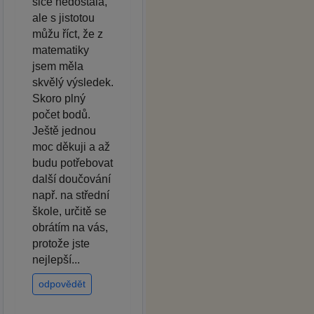
sice nedostala,
ale s jistotou
můžu říct, že z
matematiky
jsem měla
skvělý výsledek.
Skoro plný
počet bodů.
Ještě jednou
moc děkuji a až
budu potřebovat
další doučování
např. na střední
škole, určitě se
obrátím na vás,
protože jste
nejlepší...
odpovědět