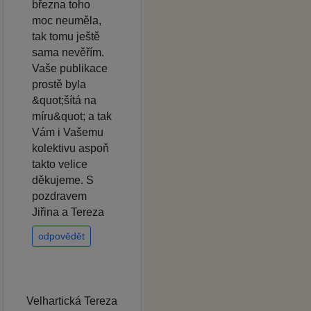
března toho
moc neuměla,
tak tomu ještě
sama nevěřím.
Vaše publikace
prostě byla
&quot;šítá na
míru&quot; a tak
Vám i Vašemu
kolektivu aspoň
takto velice
děkujeme. S
pozdravem
Jiřina a Tereza
odpovědět
Velhartická Tereza