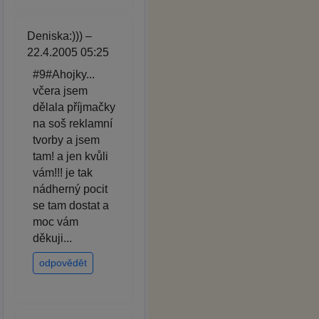
Deniska:))) –
22.4.2005 05:25
#9#Ahojky...
včera jsem
dělala příjmačky
na soš reklamní
tvorby a jsem
tam! a jen kvůli
vám!!! je tak
nádherný pocit
se tam dostat a
moc vám
děkuji...
odpovědět