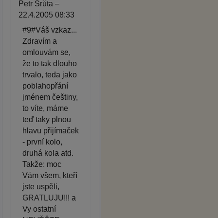
Petr Šrůta –
22.4.2005 08:33
#9#Váš vzkaz...
Zdravím a
omlouvám se,
že to tak dlouho
trvalo, teda jako
poblahopřání
jménem češtiny,
to víte, máme
teď taky plnou
hlavu přijímaček
- první kolo,
druhá kola atd.
Takže: moc
Vám všem, kteří
jste uspěli,
GRATLUJU!!! a
Vy ostatní