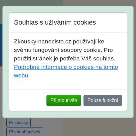
Spustili jsme přihlašování
na školní rok 2026/2027!
Souhlas s užíváním cookies
Zkousky-nanecisto.cz používají ke
svému fungování soubory cookie. Pro
Menu
Účet
Košík
použití stránek je potřeba Váš souhlas.
Podrobné informace o cookies na tomto
webu
Diskuse Jak jste dopadli
u zkoušek na SŠ? Vaše
ohlasy po skutečných
Přijmout vše
Pouze funkční
přijímacích zkouškách
Příspěvky
Přidat příspěvek