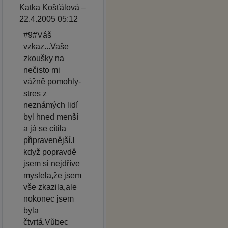
Katka Košťálová –
22.4.2005 05:12
#9#Váš
vzkaz...Vaše
zkoušky na
nečisto mi
vážně pomohly-
stres z
neznámých lidí
byl hned menší
a já se cítila
připravenější.I
když popravdě
jsem si nejdříve
myslela,že jsem
vše zkazila,ale
nokonec jsem
byla
čtvrtá.Vůbec