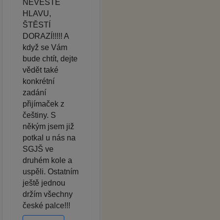
NEVĚŠTE
HLAVU,
ŠTĚSTÍ
DORAZÍ!!!!! A
když se Vám
bude chtít, dejte
vědět také
konkrétní
zadání
přijímaček z
češtiny. S
někým jsem již
potkal u nás na
SGJŠ ve
druhém kole a
uspěli. Ostatním
ještě jednou
držím všechny
české palce!!!