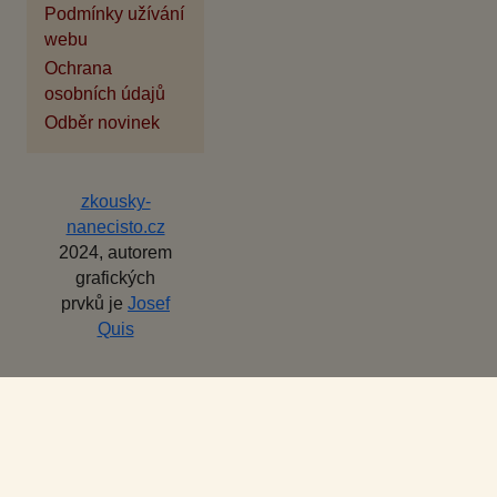
Podmínky užívání
webu
Ochrana
osobních údajů
Odběr novinek
zkousky-
nanecisto.cz
2024, autorem
grafických
prvků je
Josef
Quis