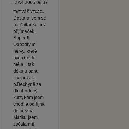
– 22.4.2005 08:37
#9#Váš vzkaz...
Dostala jsem se
na Zatlanku bez
přijímaček.
Super!!!
Odpadly mi
nervy, kreré
bych určitě
měla. I tak
děkuju panu
Husarovi a
p.Bechyně za
dlouhodobý
kurz, kam jsem
chodila od října
do března.
Matiku jsem
začala mít