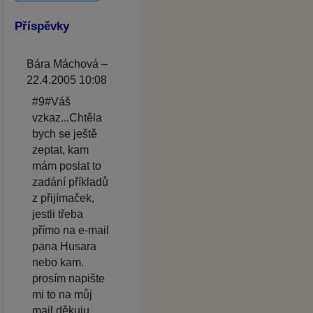
Příspěvky
Bára Máchová –
22.4.2005 10:08
#9#Váš
vzkaz...Chtěla
bych se ještě
zeptat, kam
mám poslat to
zadání příkladů
z přijímaček,
jestli třeba
přímo na e-mail
pana Husara
nebo kam.
prosím napište
mi to na můj
mail.děkuju