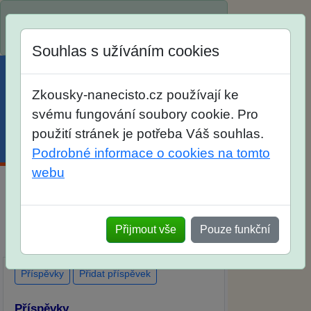
Spustili jsme přihlašování na školní rok
2026/2027!
Souhlas s užíváním cookies
Zkousky-nanecisto.cz používají ke
svému fungování soubory cookie. Pro
použití stránek je potřeba Váš souhlas.
Menu
Účet
Košík
Podrobné informace o cookies na tomto
webu
Diskuse Jak jste dopadli u zkoušek na
SŠ? Vaše ohlasy po skutečných
Přijmout vše
Pouze funkční
přijímacích zkouškách
Příspěvky
Přidat příspěvek
Příspěvky