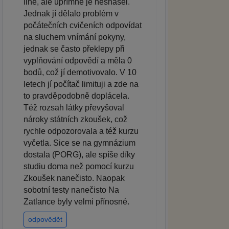
line, ale upřímně je nesnášel.
Jednak jí dělalo problém v
počátečních cvičeních odpovídat
na sluchem vnímání pokyny,
jednak se často překlepy při
vyplňování odpovědí a měla 0
bodů, což jí demotivovalo. V 10
letech jí počítač limituji a zde na
to pravděpodobně doplácela.
Též rozsah látky převyšoval
nároky státních zkoušek, což
rychle odpozorovala a též kurzu
vyčetla. Sice se na gymnázium
dostala (PORG), ale spíše díky
studiu doma než pomocí kurzu
Zkoušek nanečisto. Naopak
sobotní testy nanečisto Na
Zatlance byly velmi přínosné.
odpovědět