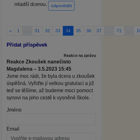
mladší dcerou.
odpovědět
«
1
…
31
32
33
34
35
36
37
…
71
…
1
Přidat příspěvek
Reakce na zprávu
Reakce Zkoušek nanečisto
Magdalena – 3.5.2023 15:45
Jsme moc rádi, že byla dcera u zkoušek
úspěšná. Vyřiďte jí velkou gratulaci a již
teď se těšíme, až budeme moci pomoct
synovi na jeho cestě k vysněné škole.
Jméno
Email