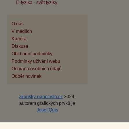
E-fyzika - svět fyziky
O nás
V médiích
Kariéra
Diskuse
Obchodní podmínky
Podmínky užívání webu
Ochrana osobních údajů
Odběr novinek
zkousky-nanecisto.cz
2024,
autorem grafických prvků je
Josef Quis