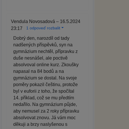
Vendula Novosadová – 16.5.2024
1 odpoveď rozbalit
23:17
Dobrý den, narozdíl od tady
nadšených příspěvků, syn na
gymnázium nechtěl, přípravku z
duše nesnášel, ale poctivě
absolvoval online kurz. Zkoušky
napasal na 84 bodů a na
gymnázium se dostal. Na svoje
poměry pokazil češtinu, protože
byl v euforii z toho, že spočítal
14. příklad, což se mu předtím
nedařilo. Na gymnázium půjde,
aby nemusel za 2 roky přípravku
absolvovat znovu. Já vám moc
děkuji a brzy naslyšenou s