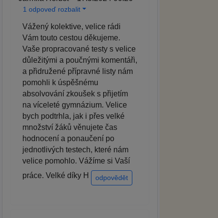
1 odpoveď rozbalit
Vážený kolektive, velice rádi
Vám touto cestou děkujeme.
Vaše propracované testy s velice
důležitými a poučnými komentáři,
a přidružené přípravné listy nám
pomohli k úspěšnému
absolvování zkoušek s přijetím
na víceleté gymnázium. Velice
bych podtrhla, jak i přes velké
množství žáků věnujete čas
hodnocení a ponaučení po
jednotlivých testech, které nám
velice pomohlo. Vážíme si Vaší
práce. Velké díky H
odpovědět