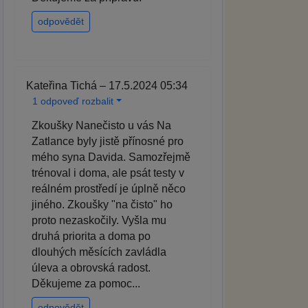
odpovědět
Kateřina Tichá – 17.5.2024 05:34
1 odpoveď rozbalit
Zkoušky Nanečisto u vás Na
Zatlance byly jistě přínosné pro
mého syna Davida. Samozřejmě
trénoval i doma, ale psát testy v
reálném prostředí je úplně něco
jiného. Zkoušky "na čisto" ho
proto nezaskočily. Vyšla mu
druhá priorita a doma po
dlouhých měsících zavládla
úleva a obrovská radost.
Děkujeme za pomoc...
odpovědět