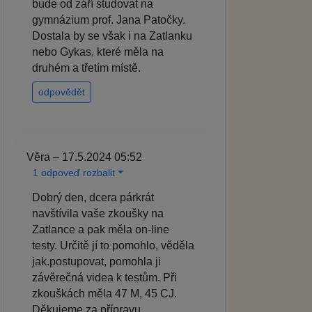
bude od září studovat na
gymnázium prof. Jana Patočky.
Dostala by se však i na Zatlanku
nebo Gykas, které měla na
druhém a třetím místě.
odpovědět
Věra – 17.5.2024 05:52
1 odpoveď rozbalit
Dobrý den, dcera párkrát
navštívila vaše zkoušky na
Zatlance a pak měla on-line
testy. Určitě jí to pomohlo, věděla
jak.postupovat, pomohla ji
závěrečná videa k testům. Při
zkouškách měla 47 M, 45 CJ.
Děkujeme za přípravu.