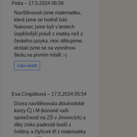
Petra – 17.5.2024 06:08
Navštěvovali jsme matematiku,
které jsme se hodně báli.
Nakonec jsme byli v testech
úspěšnější právě z matiky než z
českého jazyka, moc děkujeme,
dostali jsme se na vysněnou
školu na prvním místě :-)
odpovědět
Eva Cingálková – 17.5.2024 05:54
Dcera navštěvovala dlouhodobé
kurzy Čj i M (konané vaší
společností na ZŠ v Jinonicích) a
díky zisku padesáti bodů z
češtiny a čtyřiceti tří z matematiky