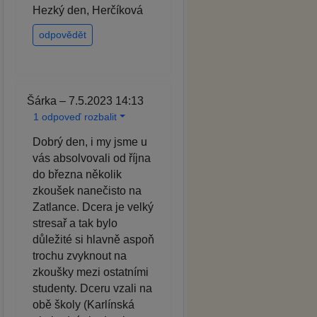
Hezký den, Herčíková
odpovědět
Šárka – 7.5.2023 14:13
1 odpoveď rozbalit
Dobrý den, i my jsme u
vás absolvovali od října
do března několik
zkoušek nanečisto na
Zatlance. Dcera je velký
stresař a tak bylo
důležité si hlavně aspoň
trochu zvyknout na
zkoušky mezi ostatními
studenty. Dceru vzali na
obě školy (Karlínská