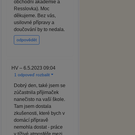
obchodní akademie a
Resslovka). Moc
děkujeme. Bez vás,
usilovné přípravy a
doučování by to nedala.
odpovědět
HV – 6.5.2023 09:04
1 odpoveď rozbalit
Dobrý den, také jsem se
zúčastnila příjimaček
nanečisto na vaší škole.
Tam jsem dostala
zkušenosti, které bych v
domácí přípravě
nemohla dostat - práce
v tíživé atmosféře mezi