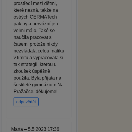
prostředí mezi dětmi,
které nezná, takže na
ostrých CERMATech
pak byla nervózní jen
velmi málo. Také se
naučila pracovat s
časem, protože nikdy
nezvládala celou matiku
v limitu a vypracovala si
tak strategii, kterou u
zkoušek úspěšně
použila. Byla přijata na
šestileté gymnázium Na
Pražačce. děkujeme!
odpovědět
Marta – 5.5.2023 17:36