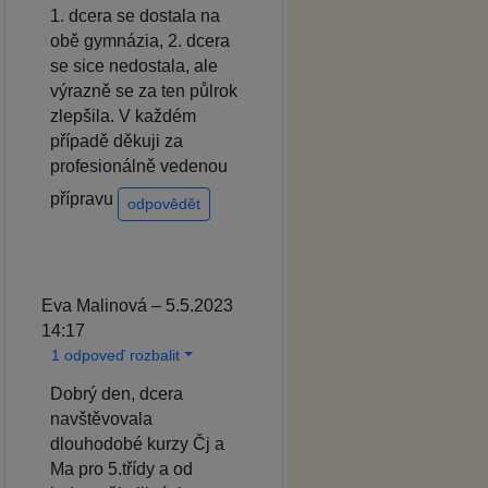
1. dcera se dostala na
obě gymnázia, 2. dcera
se sice nedostala, ale
výrazně se za ten půlrok
zlepšila. V každém
případě děkuji za
profesionálně vedenou
přípravu
odpovědět
Eva Malinová – 5.5.2023
14:17
1 odpoveď rozbalit
Dobrý den, dcera
navštěvovala
dlouhodobé kurzy Čj a
Ma pro 5.třídy a od