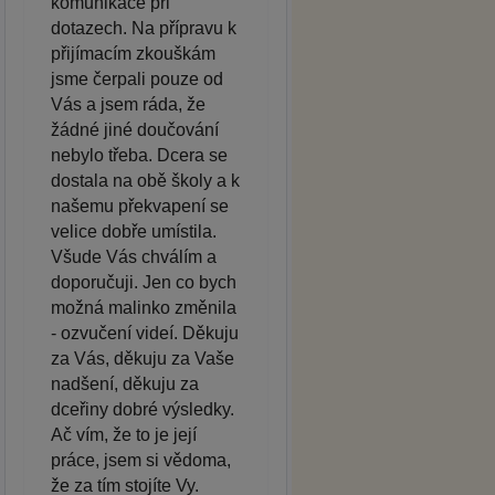
komunikace při
dotazech. Na přípravu k
přijímacím zkouškám
jsme čerpali pouze od
Vás a jsem ráda, že
žádné jiné doučování
nebylo třeba. Dcera se
dostala na obě školy a k
našemu překvapení se
velice dobře umístila.
Všude Vás chválím a
doporučuji. Jen co bych
možná malinko změnila
- ozvučení videí. Děkuju
za Vás, děkuju za Vaše
nadšení, děkuju za
dceřiny dobré výsledky.
Ač vím, že to je její
práce, jsem si vědoma,
že za tím stojíte Vy.