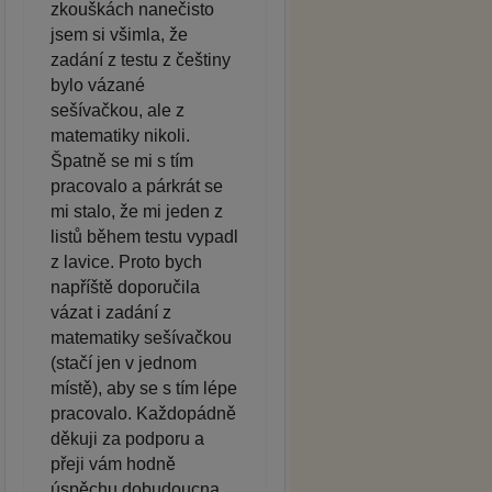
zkouškách nanečisto
jsem si všimla, že
zadání z testu z češtiny
bylo vázané
sešívačkou, ale z
matematiky nikoli.
Špatně se mi s tím
pracovalo a párkrát se
mi stalo, že mi jeden z
listů během testu vypadl
z lavice. Proto bych
napříště doporučila
vázat i zadání z
matematiky sešívačkou
(stačí jen v jednom
místě), aby se s tím lépe
pracovalo. Každopádně
děkuji za podporu a
přeji vám hodně
úspěchu dobudoucna.