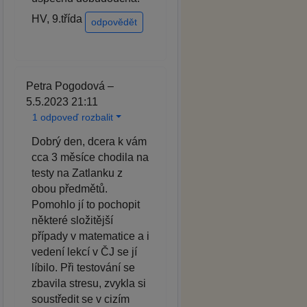
HV, 9.třída
odpovědět
Petra Pogodová –
5.5.2023 21:11
1 odpoveď rozbalit
Dobrý den, dcera k vám
cca 3 měsíce chodila na
testy na Zatlanku z
obou předmětů.
Pomohlo jí to pochopit
některé složitější
případy v matematice a i
vedení lekcí v ČJ se jí
líbilo. Při testování se
zbavila stresu, zvykla si
soustředit se v cizím