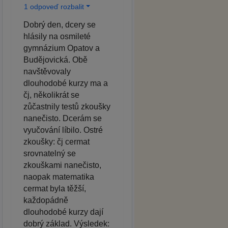
1 odpoveď rozbalit
Dobrý den, dcery se
hlásily na osmileté
gymnázium Opatov a
Budějovická. Obě
navštěvovaly
dlouhodobé kurzy ma a
čj, několikrát se
zůčastnily testů zkoušky
nanečisto. Dcerám se
vyučování líbilo. Ostré
zkoušky: čj cermat
srovnatelný se
zkouškami nanečisto,
naopak matematika
cermat byla těžší,
každopádně
dlouhodobé kurzy dají
dobrý základ. Výsledek: