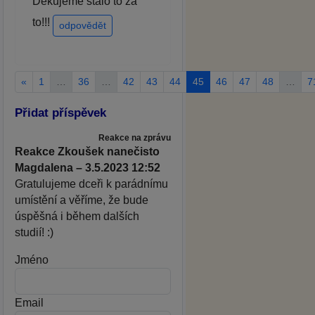
Děkujeme stálo to za
to!!!
odpovědět
«
1
…
36
…
42
43
44
45
46
47
48
…
7
Přidat příspěvek
Reakce na zprávu
Reakce Zkoušek nanečisto
Magdalena – 3.5.2023 12:52
Gratulujeme dceři k parádnímu
umístění a věříme, že bude
úspěšná i během dalších
studií! :)
Jméno
Email