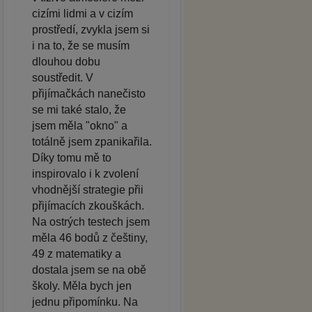
cizími lidmi a v cizím
prostředí, zvykla jsem si
i na to, že se musím
dlouhou dobu
soustředit. V
přijímačkách nanečisto
se mi také stalo, že
jsem měla "okno" a
totálně jsem zpanikařila.
Díky tomu mě to
inspirovalo i k zvolení
vhodnější strategie přii
přijímacích zkouškách.
Na ostrých testech jsem
měla 46 bodů z češtiny,
49 z matematiky a
dostala jsem se na obě
školy. Měla bych jen
jednu připomínku. Na