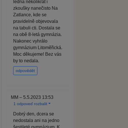
ledna několikrát i
zkoušky nanečisto Na
Zatlance, kde se
pravidelně objevovala
na tabuli cti. Dostala se
na obě 8-letá gymnázia.
Nakonec vyhrálo
gymnázium Litoměřická.
Moc děkujeme! Bez vás
by to nedala.
odpovědět
MM – 5.5.2023 13:53
1 odpoveď rozbalit
Dobrý den, dcera se
nedostala ani na jedno
šestileté gymnázium. K