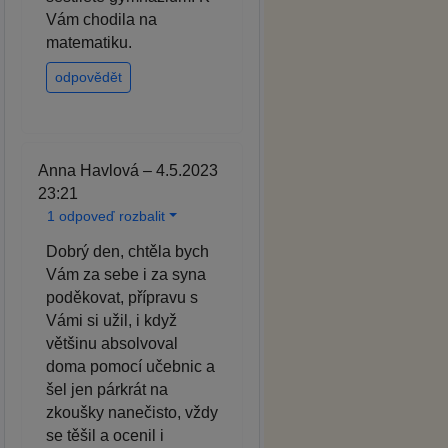
Vám chodila na
matematiku.
odpovědět
Anna Havlová – 4.5.2023
23:21
1 odpoveď rozbalit
Dobrý den, chtěla bych
Vám za sebe i za syna
poděkovat, přípravu s
Vámi si užil, i když
většinu absolvoval
doma pomocí učebnic a
šel jen párkrát na
zkoušky nanečisto, vždy
se těšil a ocenil i