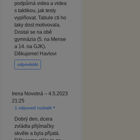
podpůrná videa a videa
s taktikou, jak testy
vyplňovat. Tabule cti ho
taky dost motivovala.
Dostal se na obě
gymnázia (5. na Mense
a 14. na GJK).
Děkujeme! Havlovi
odpovědět
Irena Novotná – 4.5.2023
21:25
1 odpoveď rozbalit
Dobrý den, dcera
zvládla přijímačky
skvěle a byla přijatá.