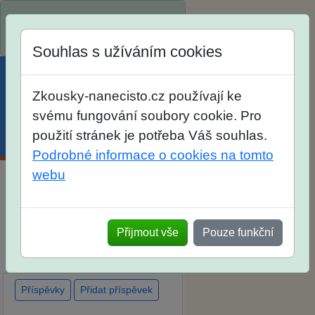
Spustili jsme přihlašování na
školní rok 2026/2027!
Souhlas s užíváním cookies
Zkousky-nanecisto.cz používají ke
svému fungování soubory cookie. Pro
použití stránek je potřeba Váš souhlas.
Menu
Účet
Košík
Podrobné informace o cookies na tomto
webu
Diskuse Jak jste dopadli u
zkoušek na SŠ? Vaše ohlasy
Přijmout vše
Pouze funkční
po skutečných přijímacích
zkouškách
Příspěvky
Přidat příspěvek