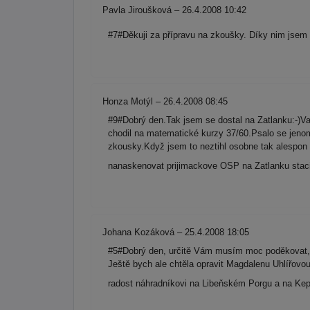
Pavla Jiroušková – 26.4.2008 10:42
#7#Děkuji za přípravu na zkoušky. Díky nim jsem 
Honza Motýl – 26.4.2008 08:45
#9#Dobrý den.Tak jsem se dostal na Zatlanku:-)Va
chodil na matematické kurzy 37/60.Psalo se jen
zkousky.Když jsem to neztihl osobne tak alespon
nanaskenovat prijimackove OSP na Zatlanku staci 
Johana Kozáková – 25.4.2008 18:05
#5#Dobrý den, určitě Vám musím moc poděkovat, 
Ještě bych ale chtěla opravit Magdalenu Uhlířov
radost náhradníkovi na Libeňském Porgu a na Ke