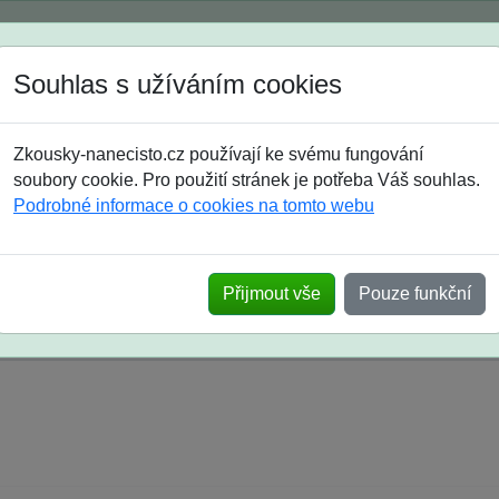
Spustili jsme přihlašování na školní rok 2026/2027!
Souhlas s užíváním cookies
Jak si vybrat
Časté dotazy
Zkousky-nanecisto.cz používají ke svému fungování
8. třída
9. třída
střední
maturanti
soutěže
prázdniny
soubory cookie. Pro použití stránek je potřeba Váš souhlas.
Podrobné informace o cookies na tomto webu
k na SŠ? Vaše ohlasy po skutečných přijímací
Přijmout vše
Pouze funkční