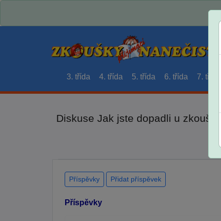
3. třída
4. třída
5. třída
6. třída
7. třída
Diskuse Jak jste dopadli u zkouše
Příspěvky
Přidat příspěvek
Příspěvky