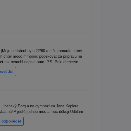
-)Moje umístení bylo 22/60 a můj kamarád, který
am chtel mooc mmoooc podekovat za pripravu na
net tak nemohl napsat sam. P.S. Pokud chcete
povědět
a Libeňský Porg a na gymnázium Jana Keplera.
šťastná! A ještě jednou moc a moc děkuji.Udělám
odpovědět