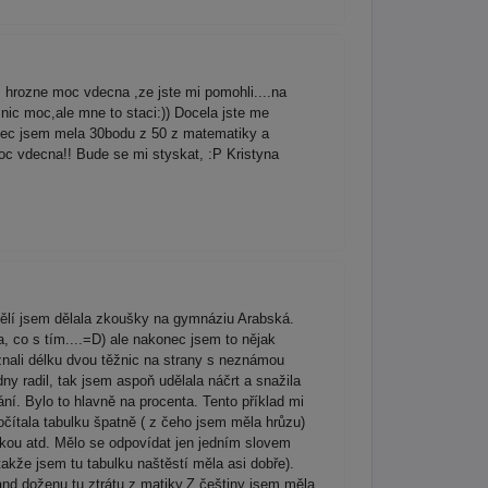
ozne moc vdecna ,ze jste mi pomohli....na
 nic moc,ale mne to staci:)) Docela jste me
konec jsem mela 30bodu z 50 z matematiky a
c vdecna!! Bude se mi styskat, :P Kristyna
ělí jsem dělala zkoušky na gymnáziu Arabská.
, co s tím....=D) ale nakonec jsem to nějak
 znali délku dvou těžnic na strany s neznámou
ny radil, tak jsem aspoň udělala náčrt a snažila
ání. Bylo to hlavně na procenta. Tento příklad mi
očítala tabulku špatně ( z čeho jsem měla hrůzu)
rkou atd. Mělo se odpovídat jen jedním slovem
akže jsem tu tabulku naštěstí měla asi dobře).
and doženu tu ztrátu z matiky.Z češtiny jsem měla