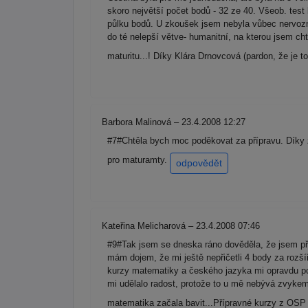
skoro největší počet bodů - 32 ze 40. Všeob. test
půlku bodů. U zkoušek jsem nebyla vůbec nervozní,
do té nelepší větve- humanitní, na kterou jsem c
maturitu...! Díky Klára Drnovcová (pardon, že je to
Barbora Malinová – 23.4.2008 12:27
#7#Chtěla bych moc poděkovat za přípravu. Díky 
pro maturamty.
odpovědět
Kateřina Melicharová – 23.4.2008 07:46
#9#Tak jsem se dneska ráno dověděla, že jsem př
mám dojem, že mi ještě nepřičetli 4 body za rozš
kurzy matematiky a českého jazyka mi opravdu pom
mi udělalo radost, protože to u mě nebývá zvykem
matematika začala bavit...Přípravné kurzy z OSP b