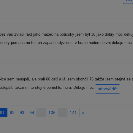
bez vas zvladl fakt jako mazec na botičsky jsem byl 38 jako dobry moc dekuju
st dobry pomaha mi to i pri zapase kdyz sem v brane hodne nervni dekuju 
ice sem neuspěl, ale brali 60 dětí a já jsem skončil 76 takže jsem stejně s
polepšil, takže mi to stejně pomohlo, hurá. Děkuju moc
odpovědět
91
92
93
94
…
106
…
141
»