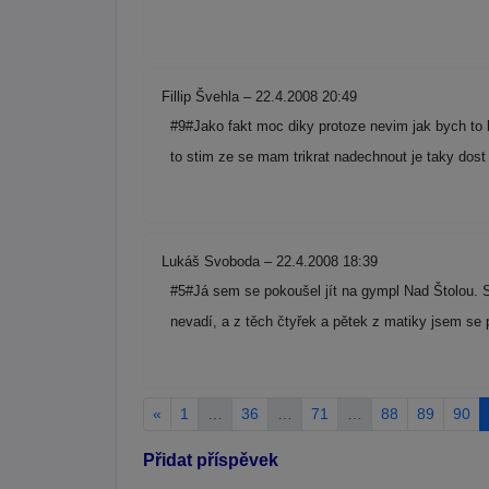
Fillip Švehla – 22.4.2008 20:49
#9#Jako fakt moc diky protoze nevim jak bych to 
to stim ze se mam trikrat nadechnout je taky do
Lukáš Svoboda – 22.4.2008 18:39
#5#Já sem se pokoušel jít na gympl Nad Štolou. S
nevadí, a z těch čtyřek a pětek z matiky jsem se 
«
1
…
36
…
71
…
88
89
90
Přidat příspěvek