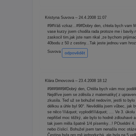
Kristyna Suvova – 24.4.2008 11:07
#9#Váš vzkaz...#9#Dobry den, chtela bych vam 
vase kurzy jsem chodila rada protoze me i bavily.n
zaskocil tim,jak jste nam rikal ,ze bychom prijim
40bodu z 50 z cestiny...Tak jeste jednou vam hr
Suvova
odpovědět
Klára Drnovcová – 23.4.2008 18:12
#9##9##9#Dobrý den, Chtěla bych vám moc poděkov
Nejdříve jsem se zděsila z matematiky( z upravené
zkusila. Teď už se bohužel nedovím, jestli to byl
délkou a úhle byl 90°. Nevěděla jsem vůbec, jak by
se něco \\\&quot; vyplodit\\\&quot; .... Ve 3. úko
nepřišel moc těžký, ale bylo to hodně zdlouhavé a
tak jsem měla špatně 1/4 písemky...! POseldní 4.
nebo číslicí. Bohužel jsem tam nenašla moc otázek
Čestina byla pro mě jednoduchá, ale byla na 5 ve