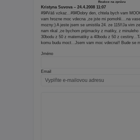
Reakce na zprávu
Kristyna Suvova – 24.4.2008 11:07
#9#Váš vzkaz...#9#Dobry den, chtela bych vam MO
vam hrozne moc vdecna ,ze jste mi pomohli....na vase 
mozny:) A jeste jsem se umistila 24. ze 115!!Ja vim ze 
nam rikal ,ze bychom prijimacky z matiky, z minuleho 
30bodu z 50 z matematiky a 40bodu z 50 z cestiny...
komu budu moct...Jsem vam moc vdecna!! Bude se mi
Jméno
Email