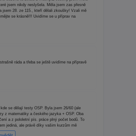
 které jsem nikdy neslyšela. Měla jsem zas přesně
 jsem 28. ze 115., kteří dělali zkoušky! Vzali mě
mějte se krásně!!! Uvidíme se u příprav na
rašně ráda a třeba se ještě uvidíme na přípravě
de se dělají testy OSP. Byla jsem 26/60 (ale
kurzy z matematiky a českého jazyka + OSP. Oba
í a z pololetní pís. práce plný počet bodů. To
jsem jediná, ale právě díky vašim kurzům mě
ovědět