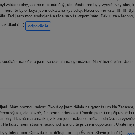
 byl zvládnutelný, ani ne moc náročný, ale přesto tam byly vysvětlivky slov,
 horší to bylo, když jsem čekala na výsledky. Nakonec mě vzali!!!!!!!!!! Byla
htěla. Teď jsem moc spokojená a ráda na vás vzpomínám! Děkuji za všechno, 
 tak dlouhé...)
odpovědět
zkouškám nanečisto jsem se dostala na gymnázium Na Vítězné pláni. Jsem st
ijatá. Mám hroznou radost. Zkoušky jsem dělala na gymnázium Na Zatlance, k
ířenou výuku, ale hlavně, že jsem se dostala). Chodila jsem i na přípravné 
ohly. Hlavně matematika, z které jsem nakonec měla i jedničku na vysvědčen
. Na kurzy jsem strašně ráda chodila a určitě je všem doporučím. Určitě ne
yly taky super. Opravdu moc děkuji For Filip Švehla: Slavie je lepší:)!
odp