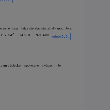
 pane husar i kdyz ste slavista tak dik moc. Jo a
moc. P.S. NAŠE KREV JE SPARTA!!!!
odpovědět
e svym výsledkem spokojenej, a vůbec mi to