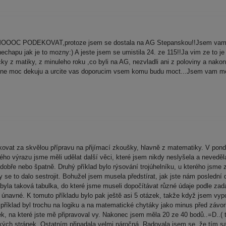
MOOOC PODEKOVAT,protoze jsem se dostala na AG Stepanskou!!Jsem vam hr
echapu jak je to mozny:) A jeste jsem se umistila 24. ze 115!!Ja vim ze to je
acky z matiky, z minuleho roku ,co byli na AG, nezvladli ani z poloviny a na
ozne moc dekuju a urcite vas doporucim vsem komu budu moct...Jsem vam mo
at za skvělou přípravu na přijímací zkoušky, hlavně z matematiky. V pond
ho výrazu jsme měli udělat další věci, které jsem nikdy neslyšela a neveděla
o dobře nebo špatně. Druhý příklad bylo rýsování trojúhelníku, u kterého jsme
 se to dalo sestrojit. Bohužel jsem musela předstírat, jak jste nám poslední d
lu byla taková tabulka, do které jsme museli dopočítávat různé údaje podle zad
 únavné. K tomuto příkladu bylo pak ještě asi 5 otázek, takže když jsem vyp
 příklad byl trochu na logiku a na matematické chytáky jako minus před závo
, na které jste mě připravoval vy. Nakonec jsem měla 20 ze 40 bodů..=D..( t
lkých stránek. Ostatním připadala velmi náročná. Radovala jsem se, že tím s