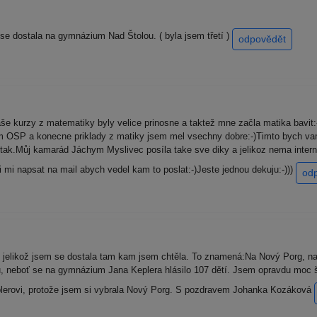
se dostala na gymnázium Nad Štolou. ( byla jsem třetí )
odpovědět
še kurzy z matematiky byly velice prinosne a taktež mne začla matika bavit:
om OSP a konecne priklady z matiky jsem mel vsechny dobre:-)Timto bych v
 tak.Můj kamarád Jáchym Myslivec posíla take sve diky a jelikoz nema inter
mi napsat na mail abych vedel kam to poslat:-)Jeste jednou dekuju:-)))
od
jelikož jsem se dostala tam kam jsem chtěla. To znamená:Na Nový Porg, n
ou, neboť se na gymnázium Jana Keplera hlásilo 107 dětí. Jsem opravdu moc 
plerovi, protože jsem si vybrala Nový Porg. S pozdravem Johanka Kozáková