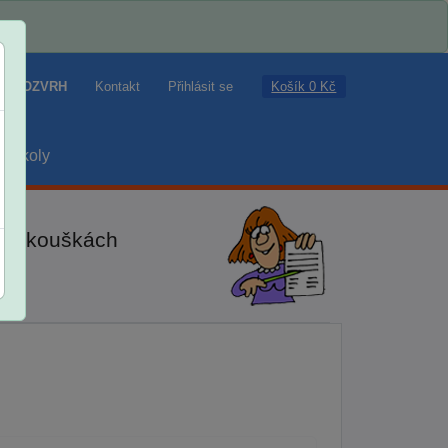
Košík 0 Kč
ROZVRH
Kontakt
Přihlásit se
školy
ch zkouškách