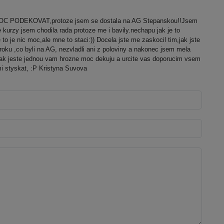
OOC PODEKOVAT,protoze jsem se dostala na AG Stepanskou!!Jsem
kurzy jsem chodila rada protoze me i bavily.nechapu jak je to
to je nic moc,ale mne to staci:)) Docela jste me zaskocil tim,jak jste
roku ,co byli na AG, nezvladli ani z poloviny a nakonec jsem mela
Tak jeste jednou vam hrozne moc dekuju a urcite vas doporucim vsem
 styskat, :P Kristyna Suvova