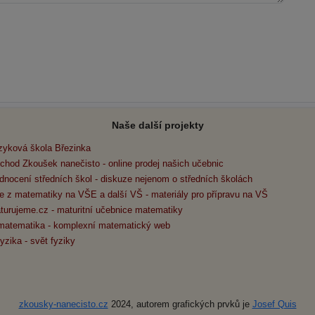
Naše další projekty
zyková škola Březinka
chod Zkoušek nanečisto - online prodej našich učebnic
dnocení středních škol - diskuze nejenom o středních školách
e z matematiky na VŠE a další VŠ - materiály pro přípravu na VŠ
turujeme.cz - maturitní učebnice matematiky
matematika - komplexní matematický web
yzika - svět fyziky
zkousky-nanecisto.cz
2024, autorem grafických prvků je
Josef Quis