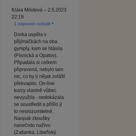
Klára Milotová – 2.5.2023
22:19
1 odpoveď rozbalit
Dorka uspěla v
přijímačkách na oba
gymply, kam se hlásila
(Písnická a Opatov).
Připadala si celkem
připravená, nebylo tam
nic, co by ji nějak zvlášť
překvapilo. On-line
kurzy vlastně vůbec
nevyužila - nedokázala
se soustředit a přišlo jí
to nesrozumitelné.
Naopak zkoušky
nanečisto naživo
(Zatlanka, Libeňský