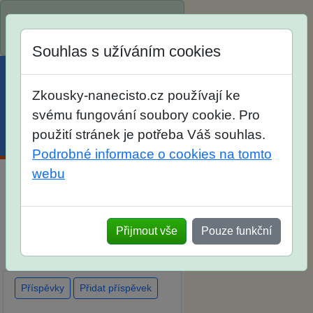
Spustili jsme přihlašování na
školní rok 2026/2027!
Souhlas s užíváním cookies
Zkousky-nanecisto.cz používají ke
svému fungování soubory cookie. Pro
použití stránek je potřeba Váš souhlas.
Menu
Účet
Košík
Podrobné informace o cookies na tomto
webu
Diskuse Jak jste dopadli u
zkoušek na SŠ? Vaše ohlasy
Přijmout vše
Pouze funkční
po skutečných přijímacích
zkouškách
Příspěvky
Přidat příspěvek