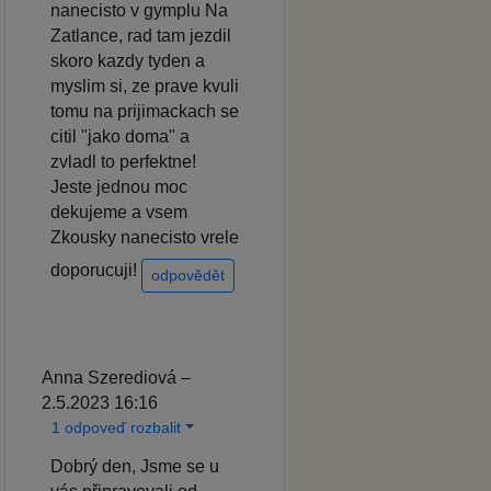
nanecisto v gymplu Na
Zatlance, rad tam jezdil
skoro kazdy tyden a
myslim si, ze prave kvuli
tomu na prijimackach se
citil "jako doma" a
zvladl to perfektne!
Jeste jednou moc
dekujeme a vsem
Zkousky nanecisto vrele
doporucuji!
odpovědět
Anna Szerediová –
2.5.2023 16:16
1 odpoveď rozbalit
Dobrý den, Jsme se u