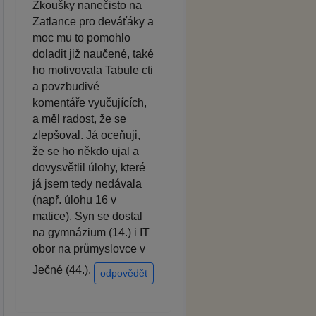
Zkoušky nanečisto na
Zatlance pro deváťáky a
moc mu to pomohlo
doladit již naučené, také
ho motivovala Tabule cti
a povzbudivé
komentáře vyučujících,
a měl radost, že se
zlepšoval. Já oceňuji,
že se ho někdo ujal a
dovysvětlil úlohy, které
já jsem tedy nedávala
(např. úlohu 16 v
matice). Syn se dostal
na gymnázium (14.) i IT
obor na průmyslovce v
Ječné (44.).
odpovědět