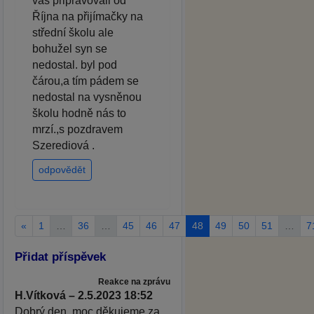
vás připravovali od
Října na přijímačky na
střední školu ale
bohužel syn se
nedostal. byl pod
čárou,a tím pádem se
nedostal na vysněnou
školu hodně nás to
mrzí.,s pozdravem
Szerediová .
odpovědět
«
1
…
36
…
45
46
47
48
49
50
51
…
7
Přidat příspěvek
Reakce na zprávu
H.Vítková – 2.5.2023 18:52
Dobrý den, moc děkujeme za