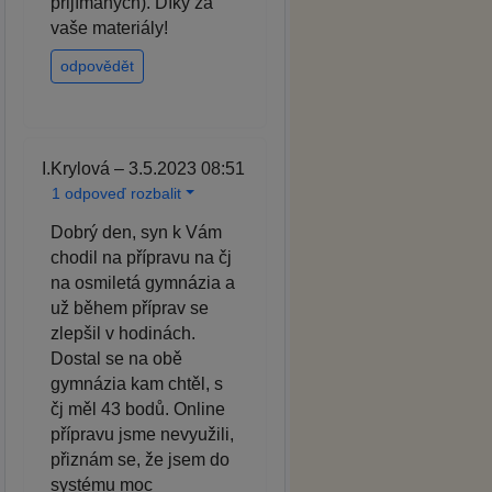
přijímaných). Díky za
vaše materiály!
odpovědět
I.Krylová – 3.5.2023 08:51
1 odpoveď rozbalit
Dobrý den, syn k Vám
chodil na přípravu na čj
na osmiletá gymnázia a
už během příprav se
zlepšil v hodinách.
Dostal se na obě
gymnázia kam chtěl, s
čj měl 43 bodů. Online
přípravu jsme nevyužili,
přiznám se, že jsem do
systému moc