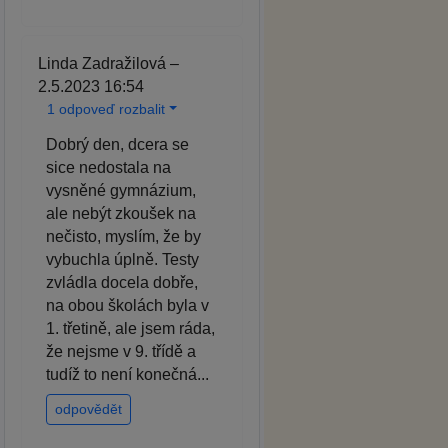
Linda Zadražilová –
2.5.2023 16:54
1 odpoveď rozbalit
Dobrý den, dcera se
sice nedostala na
vysněné gymnázium,
ale nebýt zkoušek na
nečisto, myslím, že by
vybuchla úplně. Testy
zvládla docela dobře,
na obou školách byla v
1. třetině, ale jsem ráda,
že nejsme v 9. třídě a
tudíž to není konečná...
odpovědět