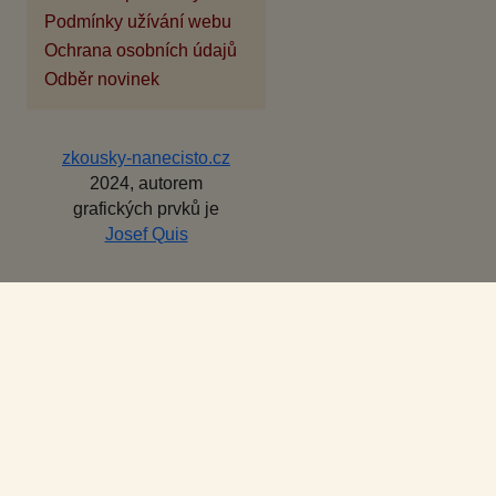
Podmínky užívání webu
Ochrana osobních údajů
Odběr novinek
zkousky-nanecisto.cz
2024, autorem
grafických prvků je
Josef Quis