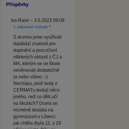
Příspěvky
Ivo Raisr – 3.5.2023 09:08
1 odpoveď rozbalit
S dcerou jsme využívali
databázi znalostí pro
doplnění a procvičení
některých oblastí z ČJ a
MA, kterým se ve škole
nevěnovali dostatečně
(a nebo vůbec :-).
Nechápu, proč testy z
CERMATu testují něco
jiného, než co děti učí
na školách? Dcera se
nicméně dostala na
gymnázium v Liberci,
jak chtěla (byla 11. z 29