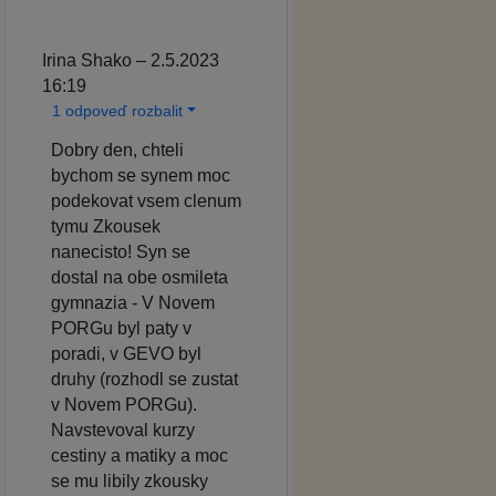
Irina Shako – 2.5.2023
16:19
1 odpoveď rozbalit
Dobry den, chteli
bychom se synem moc
podekovat vsem clenum
tymu Zkousek
nanecisto! Syn se
dostal na obe osmileta
gymnazia - V Novem
PORGu byl paty v
poradi, v GEVO byl
druhy (rozhodl se zustat
v Novem PORGu).
Navstevoval kurzy
cestiny a matiky a moc
se mu libily zkousky