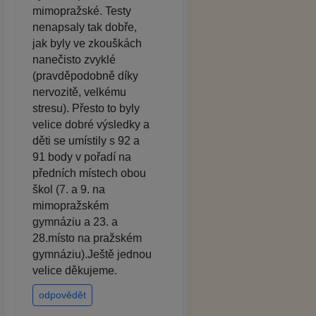
mimopražské. Testy
nenapsaly tak dobře,
jak byly ve zkouškách
nanečisto zvyklé
(pravděpodobně díky
nervozitě, velkému
stresu). Přesto to byly
velice dobré výsledky a
děti se umístily s 92 a
91 body v pořadí na
předních místech obou
škol (7. a 9. na
mimopražském
gymnáziu a 23. a
28.místo na pražském
gymnáziu).Ještě jednou
velice děkujeme.
odpovědět