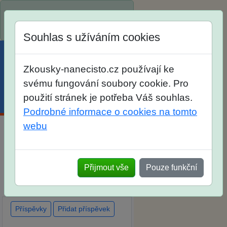
Spustili jsme přihlašování na
školní rok 2026/2027!
Souhlas s užíváním cookies
Zkousky-nanecisto.cz používají ke
svému fungování soubory cookie. Pro
použití stránek je potřeba Váš souhlas.
Menu
Účet
Košík
Podrobné informace o cookies na tomto
webu
Diskuse Jak jste dopadli u
zkoušek na SŠ? Vaše ohlasy
Přijmout vše
Pouze funkční
po skutečných přijímacích
zkouškách
Příspěvky
Přidat příspěvek