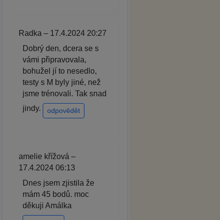
Radka – 17.4.2024 20:27
Dobrý den, dcera se s
vámi připravovala,
bohužel jí to nesedlo,
testy s M byly jiné, než
jsme trénovali. Tak snad
jindy.
odpovědět
amelie křížová –
17.4.2024 06:13
Dnes jsem zjistila že
mám 45 bodů. moc
děkuji Amálka