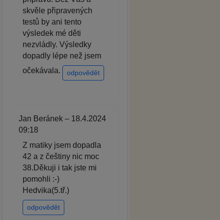
skvěle připravených
testů by ani tento
výsledek mé děti
nezvládly. Výsledky
dopadly lépe než jsem
očekávala.
odpovědět
Jan Beránek – 18.4.2024
09:18
Z matiky jsem dopadla
42 a z češtiny nic moc
38.Děkuji i tak jste mi
pomohli :-)
Hedvika(5.tř.)
odpovědět