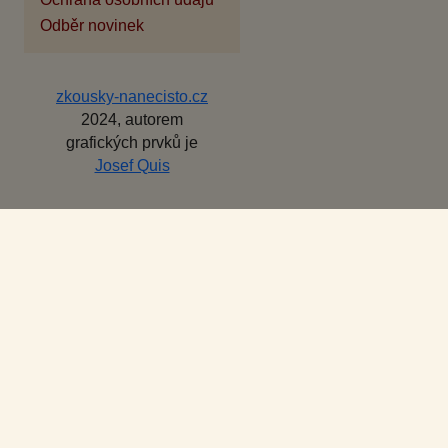
Odběr novinek
zkousky-nanecisto.cz
2024, autorem
grafických prvků je
Josef Quis