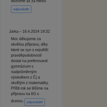
dozvíme až za měsíc
odpovědět
Jarka – 16.4.2024 19:32
Moc děkujeme za
skvělou přípravu, díky
které se syn s největší
pravděpodobností
dostal na preferované
gymnázium s
nadprůměrným
výsledkem z Čj a
skvělým z matematiky.
Příští rok se těšíme na
přípravu na 6G s
dcerou.
odpovědět