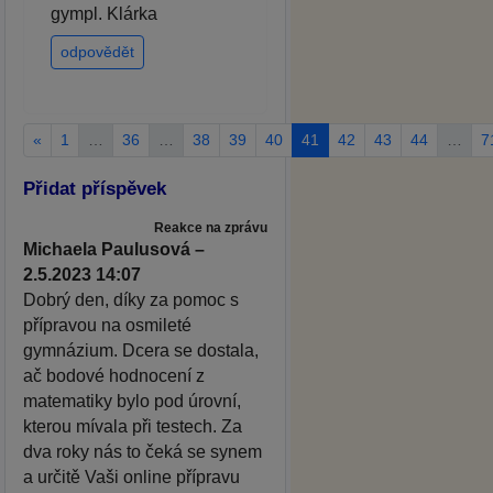
gympl. Klárka
odpovědět
«
1
…
36
…
38
39
40
41
42
43
44
…
7
Přidat příspěvek
Reakce na zprávu
Michaela Paulusová –
2.5.2023 14:07
Dobrý den, díky za pomoc s
přípravou na osmileté
gymnázium. Dcera se dostala,
ač bodové hodnocení z
matematiky bylo pod úrovní,
kterou mívala při testech. Za
dva roky nás to čeká se synem
a určitě Vaši online přípravu