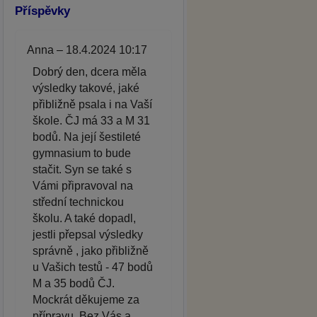
Příspěvky
Anna – 18.4.2024 10:17
Dobrý den, dcera měla
výsledky takové, jaké
přibližně psala i na Vaší
škole. ČJ má 33 a M 31
bodů. Na její šestileté
gymnasium to bude
stačit. Syn se také s
Vámi připravoval na
střední technickou
školu. A také dopadl,
jestli přepsal výsledky
správně , jako přibližně
u Vašich testů - 47 bodů
M a 35 bodů ČJ.
Mockrát děkujeme za
přípravu. Bez Vás a