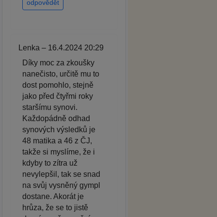
odpovědět
Lenka – 16.4.2024 20:29
Díky moc za zkoušky
nanečisto, určitě mu to
dost pomohlo, stejně
jako před čtyřmi roky
staršímu synovi.
Každopádně odhad
synových výsledků je
48 matika a 46 z ČJ,
takže si myslíme, že i
kdyby to zítra už
nevylepšil, tak se snad
na svůj vysněný gympl
dostane. Akorát je
hrůza, že se to jistě