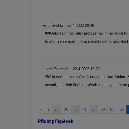
Fillip Švehla – 22.4.2008 20:49
#9#Jako fakt moc diky protoze nevim jak bych to 
to stim ze se mam trikrat nadechnout je taky do
Lukáš Svoboda – 22.4.2008 18:39
#5#Já sem se pokoušel jít na gympl Nad Štolou. S
nevadí, a z těch čtyřek a pětek z matiky jsem se 
«
1
…
36
…
71
…
88
89
90
Přidat příspěvek