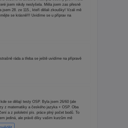
 které jsem nikdy neslyšela. Měla jsem zas přesně
 jsem 28. ze 115., kteří dělali zkoušky! Vzali mě
mějte se krásně!!! Uvidíme se u příprav na
rašně ráda a třeba se ještě uvidíme na přípravě
de se dělají testy OSP. Byla jsem 26/60 (ale
kurzy z matematiky a českého jazyka + OSP. Oba
í a z pololetní pís. práce plný počet bodů. To
jsem jediná, ale právě díky vašim kurzům mě
ovědět