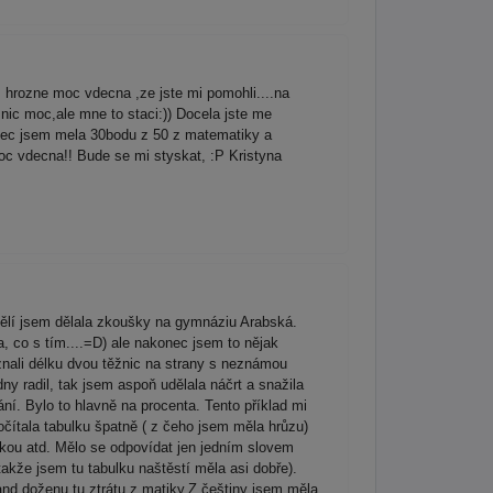
ozne moc vdecna ,ze jste mi pomohli....na
 nic moc,ale mne to staci:)) Docela jste me
konec jsem mela 30bodu z 50 z matematiky a
c vdecna!! Bude se mi styskat, :P Kristyna
ělí jsem dělala zkoušky na gymnáziu Arabská.
, co s tím....=D) ale nakonec jsem to nějak
 znali délku dvou těžnic na strany s neznámou
ny radil, tak jsem aspoň udělala náčrt a snažila
ání. Bylo to hlavně na procenta. Tento příklad mi
očítala tabulku špatně ( z čeho jsem měla hrůzu)
rkou atd. Mělo se odpovídat jen jedním slovem
akže jsem tu tabulku naštěstí měla asi dobře).
and doženu tu ztrátu z matiky.Z češtiny jsem měla