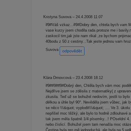
Kristyna Suvova – 24.4.2008 11:07
#9#Váš vzkaz...#9#Dobry den, chtela bych vam 
vase kurzy jsem chodila rada protoze me i bavily.n
zaskocil tim,jak jste nam rikal ,ze bychom prijim
40bodu z 50 z cestiny...Tak jeste jednou vam hr
Suvova
odpovědět
Klára Drnovcová – 23.4.2008 18:12
#9##9##9#Dobrý den, Chtěla bych vám moc poděkov
Nejdříve jsem se zděsila z matematiky( z upravené
zkusila. Teď už se bohužel nedovím, jestli to byl
délkou a úhle byl 90°. Nevěděla jsem vůbec, jak by
se něco \\\&quot; vyplodit\\\&quot; .... Ve 3. úko
nepřišel moc těžký, ale bylo to hodně zdlouhavé a
tak jsem měla špatně 1/4 písemky...! POseldní 4.
nebo číslicí. Bohužel jsem tam nenašla moc otázek
Čestina byla pro mě jednoduchá, ale byla na 5 ve