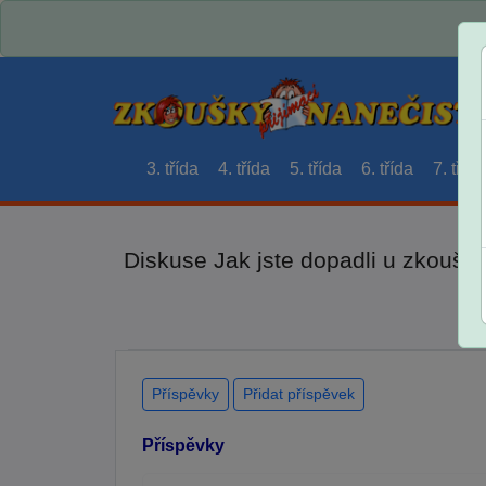
3. třída
4. třída
5. třída
6. třída
7. třída
Diskuse Jak jste dopadli u zkouše
Příspěvky
Přidat příspěvek
Příspěvky