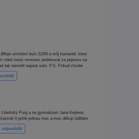
-)Moje umístení bylo 22/60 a můj kamarád, který
am chtel mooc mmoooc podekovat za pripravu na
net tak nemohl napsat sam. P.S. Pokud chcete
povědět
a Libeňský Porg a na gymnázium Jana Keplera.
šťastná! A ještě jednou moc a moc děkuji.Udělám
odpovědět