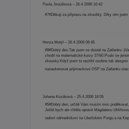
Pavla Jiroušková – 26.4.2008 10:42
#7#Děkuji za přípravu na zkoušky. Díky nim jsem 
Honza Motýl – 26.4.2008 08:45
#9#Dobrý den.Tak jsem se dostal na Zatlanku:-)Va
chodil na matematické kurzy 37/60.Psalo se jen
zkousky.Když jsem to neztihl osobne tak alespon
nanaskenovat prijimackove OSP na Zatlanku staci 
Johana Kozáková – 25.4.2008 18:05
#5#Dobrý den, určitě Vám musím moc poděkovat, 
Ještě bych ale chtěla opravit Magdalenu Uhlířov
radost náhradníkovi na Libeňském Porgu a na Ke