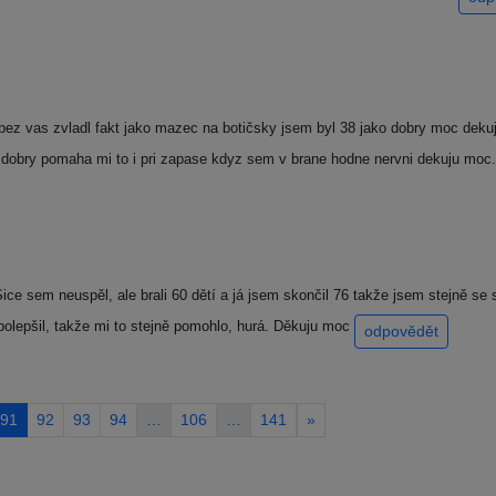
bez vas zvladl fakt jako mazec na botičsky jsem byl 38 jako dobry moc dekuju
st dobry pomaha mi to i pri zapase kdyz sem v brane hodne nervni dekuju 
ice sem neuspěl, ale brali 60 dětí a já jsem skončil 76 takže jsem stejně s
polepšil, takže mi to stejně pomohlo, hurá. Děkuju moc
odpovědět
91
92
93
94
…
106
…
141
»