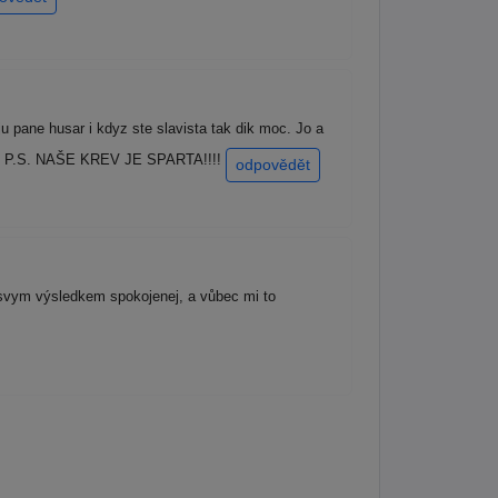
 pane husar i kdyz ste slavista tak dik moc. Jo a
moc. P.S. NAŠE KREV JE SPARTA!!!!
odpovědět
e svym výsledkem spokojenej, a vůbec mi to