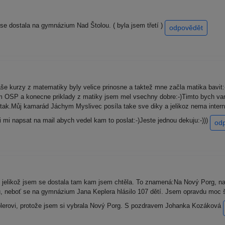
se dostala na gymnázium Nad Štolou. ( byla jsem třetí )
odpovědět
še kurzy z matematiky byly velice prinosne a taktež mne začla matika bavit:
om OSP a konecne priklady z matiky jsem mel vsechny dobre:-)Timto bych v
 tak.Můj kamarád Jáchym Myslivec posíla take sve diky a jelikoz nema inter
mi napsat na mail abych vedel kam to poslat:-)Jeste jednou dekuju:-)))
od
jelikož jsem se dostala tam kam jsem chtěla. To znamená:Na Nový Porg, n
ou, neboť se na gymnázium Jana Keplera hlásilo 107 dětí. Jsem opravdu moc 
plerovi, protože jsem si vybrala Nový Porg. S pozdravem Johanka Kozáková