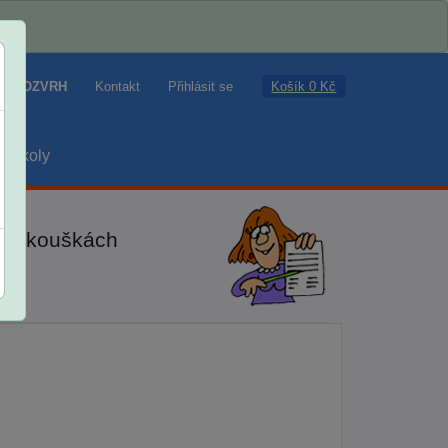
Košík 0 Kč
ROZVRH
Kontakt
Přihlásit se
školy
ch zkouškách