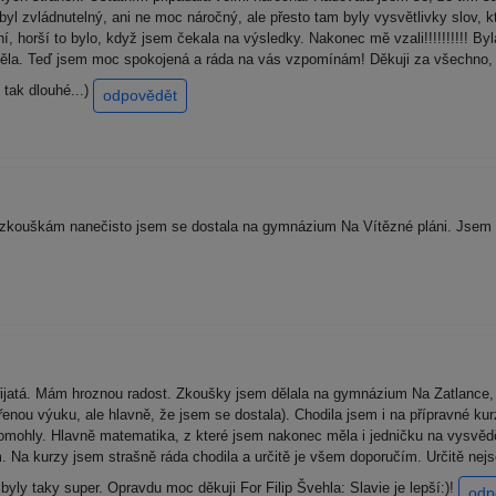
 byl zvládnutelný, ani ne moc náročný, ale přesto tam byly vysvětlivky slov,
 horší to bylo, když jsem čekala na výsledky. Nakonec mě vzali!!!!!!!!!! Byla
htěla. Teď jsem moc spokojená a ráda na vás vzpomínám! Děkuji za všechno, 
 tak dlouhé...)
odpovědět
zkouškám nanečisto jsem se dostala na gymnázium Na Vítězné pláni. Jsem st
ijatá. Mám hroznou radost. Zkoušky jsem dělala na gymnázium Na Zatlance, k
ířenou výuku, ale hlavně, že jsem se dostala). Chodila jsem i na přípravné 
ohly. Hlavně matematika, z které jsem nakonec měla i jedničku na vysvědčen
. Na kurzy jsem strašně ráda chodila a určitě je všem doporučím. Určitě ne
yly taky super. Opravdu moc děkuji For Filip Švehla: Slavie je lepší:)!
odp