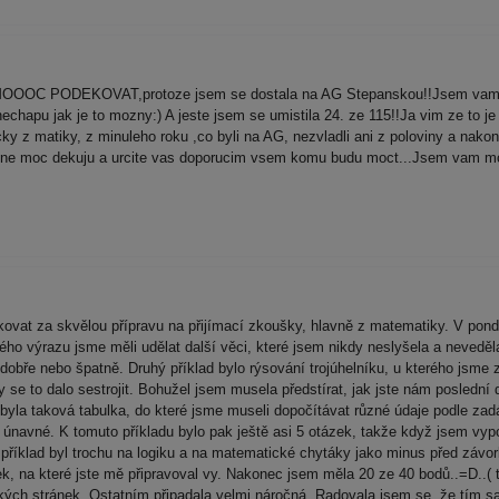
MOOOC PODEKOVAT,protoze jsem se dostala na AG Stepanskou!!Jsem vam hr
echapu jak je to mozny:) A jeste jsem se umistila 24. ze 115!!Ja vim ze to je
acky z matiky, z minuleho roku ,co byli na AG, nezvladli ani z poloviny a na
ozne moc dekuju a urcite vas doporucim vsem komu budu moct...Jsem vam mo
at za skvělou přípravu na přijímací zkoušky, hlavně z matematiky. V pond
ho výrazu jsme měli udělat další věci, které jsem nikdy neslyšela a neveděla
o dobře nebo špatně. Druhý příklad bylo rýsování trojúhelníku, u kterého jsme
 se to dalo sestrojit. Bohužel jsem musela předstírat, jak jste nám poslední d
lu byla taková tabulka, do které jsme museli dopočítávat různé údaje podle zad
 únavné. K tomuto příkladu bylo pak ještě asi 5 otázek, takže když jsem vyp
 příklad byl trochu na logiku a na matematické chytáky jako minus před závo
, na které jste mě připravoval vy. Nakonec jsem měla 20 ze 40 bodů..=D..( t
lkých stránek. Ostatním připadala velmi náročná. Radovala jsem se, že tím s