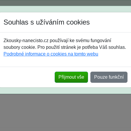
Spustili jsme přihlašování na školní rok 2026/2027!
Souhlas s užíváním cookies
Jak si vybrat
Časté dotazy
Zkousky-nanecisto.cz používají ke svému fungování
8. třída
9. třída
střední
maturanti
soutěže
prázdniny
soubory cookie. Pro použití stránek je potřeba Váš souhlas.
Podrobné informace o cookies na tomto webu
k na SŠ? Vaše ohlasy po skutečných přijímací
Přijmout vše
Pouze funkční