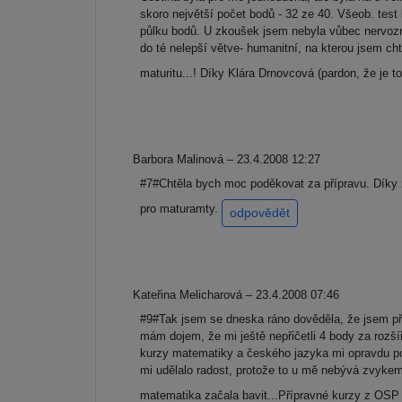
skoro největší počet bodů - 32 ze 40. Všeob. test
půlku bodů. U zkoušek jsem nebyla vůbec nervozní,
do té nelepší větve- humanitní, na kterou jsem c
maturitu...! Díky Klára Drnovcová (pardon, že je to
Barbora Malinová – 23.4.2008 12:27
#7#Chtěla bych moc poděkovat za přípravu. Díky 
pro maturamty.
odpovědět
Kateřina Melicharová – 23.4.2008 07:46
#9#Tak jsem se dneska ráno dověděla, že jsem př
mám dojem, že mi ještě nepřičetli 4 body za rozš
kurzy matematiky a českého jazyka mi opravdu pom
mi udělalo radost, protože to u mě nebývá zvykem
matematika začala bavit...Přípravné kurzy z OSP b