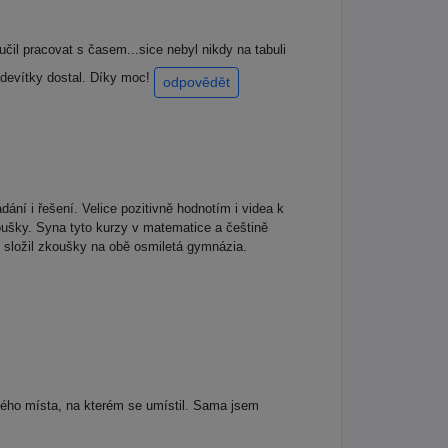
čil pracovat s časem...sice nebyl nikdy na tabuli
 devítky dostal. Díky moc!
odpovědět
í i řešení. Velice pozitivně hodnotím i videa k
koušky. Syna tyto kurzy v matematice a češtině
 složil zkoušky na obě osmiletá gymnázia.
ctého místa, na kterém se umístil. Sama jsem