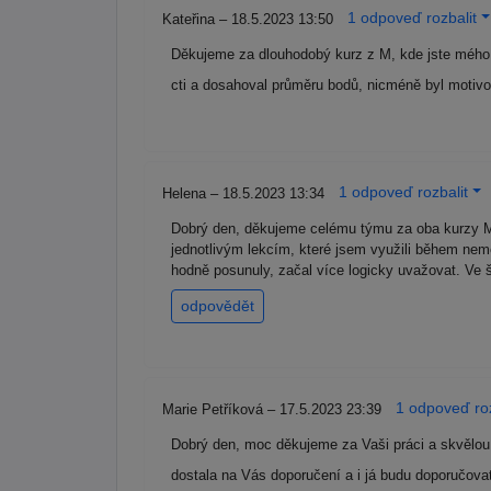
1 odpoveď rozbalit
Kateřina – 18.5.2023 13:50
Děkujeme za dlouhodobý kurz z M, kde jste mého sy
cti a dosahoval průměru bodů, nicméně byl motivo
1 odpoveď rozbalit
Helena – 18.5.2023 13:34
Dobrý den, děkujeme celému týmu za oba kurzy M i
jednotlivým lekcím, které jsem využili během nemo
hodně posunuly, začal více logicky uvažovat. Ve 
odpovědět
1 odpoveď roz
Marie Petříková – 17.5.2023 23:39
Dobrý den, moc děkujeme za Vaši práci a skvělou 
dostala na Vás doporučení a i já budu doporučov