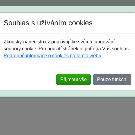
Spustili jsme přihlašování na školní rok 2026/2027!
Souhlas s užíváním cookies
Jak si vybrat
Časté dotazy
Zkousky-nanecisto.cz používají ke svému fungování
8. třída
9. třída
střední
maturanti
soutěže
prázdniny
soubory cookie. Pro použití stránek je potřeba Váš souhlas.
Podrobné informace o cookies na tomto webu
k na SŠ? Vaše ohlasy po skutečných přijímací
Přijmout vše
Pouze funkční