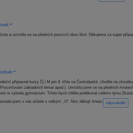
balit
sto a umístila se na předních pozicích obou škol. Děkujeme za super přípr
ozbalit
deční přípravné kurzy Čj i M pro 9. třídu na Českolipské, chodila na zkoušky
ocvičování základních témat apod.). Umístila jsem se na předních míste
m si vybrala gymnázium. Tímto bych chtěla poděkovat celému týmu Zkoušek 
poznala jsem u vás učitele s velkým ,,U". Moc děkuji! Aneta
odpovědět