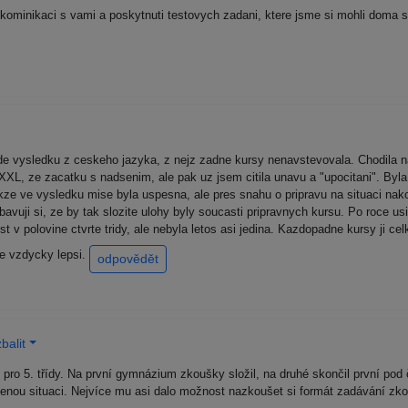
 kominikaci s vami a poskytnuti testovych zadani, ktere jsme si mohli doma s
ade vysledku z ceskeho jazyka, z nejz zadne kursy nenavstevovala. Chodila n
 XXL, ze zacatku s nadsenim, ale pak uz jsem citila unavu a "upocitani". By
kze ve vysledku mise byla uspesna, ale pres snahu o pripravu na situaci nako
avuji si, ze by tak slozite ulohy byly soucasti pripravnych kursu. Po roce us
t v polovine ctvrte tridy, ale nebyla letos asi jedina. Kazdopadne kursy ji ce
 je vzdycky lepsi.
odpovědět
balit
 pro 5. třídy. Na první gymnázium zkoušky složil, na druhé skončil první p
ženou situaci. Nejvíce mu asi dalo možnost nazkoušet si formát zadávání zko