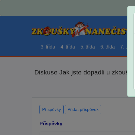
3. třída
4. třída
5. třída
6. třída
7. třída
Diskuse Jak jste dopadli u zkouše
Příspěvky
Přidat příspěvek
Příspěvky