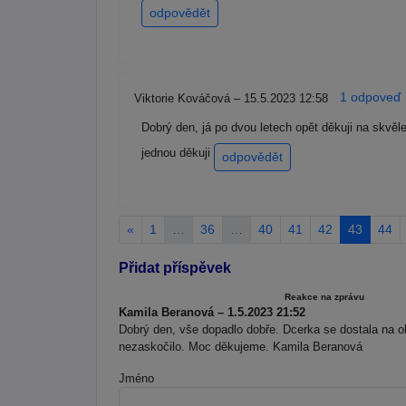
odpovědět
1 odpoveď r
Viktorie Kováčová – 15.5.2023 12:58
Dobrý den, já po dvou letech opět děkuji na skvěl
jednou děkuji
odpovědět
«
1
…
36
…
40
41
42
43
44
Přidat příspěvek
Reakce na zprávu
Kamila Beranová – 1.5.2023 21:52
Dobrý den, vše dopadlo dobře. Dcerka se dostala na o
nezaskočilo. Moc děkujeme. Kamila Beranová
Jméno