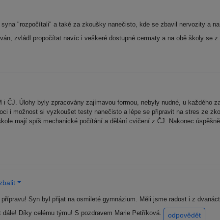
na "rozpočítali" a také za zkoušky nanečisto, kde se zbavil nervozity a nau
ván, zvládl propočítat navíc i veškeré dostupné cermaty a na obě školy se z
 ČJ. Úlohy byly zpracovány zajímavou formou, nebyly nudné, u každého zadán
ci i možnost si vyzkoušet testy nanečisto a lépe se připravit na stres ze z
škole mají spíš mechanické počítání a dělání cvičení z ČJ. Nakonec úspěšně
balit
přípravu! Syn byl přijat na osmileté gymnázium. Měli jsme radost i z dvaná
at dále! Díky celému týmu! S pozdravem Marie Petříková.
odpovědět