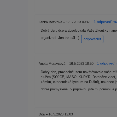
1 odpoveď roz
Lenka Božková – 17.5.2023 09:48
Dobrý den, dcera absolvovala Vaše Zkoušky naneči
organizaci. Jen tak dál :-).
odpovědět
1 odpoveď r
Aneta Moravcová – 16.5.2023 18:50
Dobrý den, pravidelně jsem navštěvovala vaše stře
služeb (SOJČE, MASO, KURÝR, Databáze videí, Pr
zámku, ekonomické lyceum na Dušní), nakonec jse
dobře promyšlená. S přípravou jste mi pomohli a 
Dita – 16.5.2023 12:03