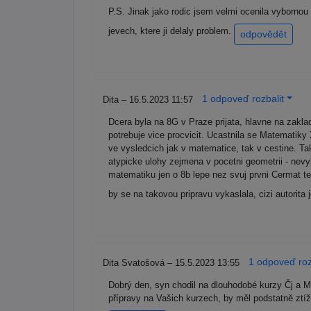
P.S. Jinak jako rodic jsem velmi ocenila vybornou
jevech, ktere ji delaly problem.
odpovědět
1 odpoveď rozbalit
Dita – 16.5.2023 11:57
Dcera byla na 8G v Praze prijata, hlavne na zakl
potrebuje vice procvicit. Ucastnila se Matematiky
ve vysledcich jak v matematice, tak v cestine. Ta
atypicke ulohy zejmena v pocetni geometrii - nevyb
matematiku jen o 8b lepe nez svuj prvni Cermat tes
by se na takovou pripravu vykaslala, cizi autorita
1 odpoveď roz
Dita Svatošová – 15.5.2023 13:55
Dobrý den, syn chodil na dlouhodobé kurzy Čj a M
přípravy na Vašich kurzech, by měl podstatně ztí