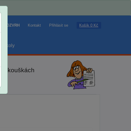
Košík 0 Kč
ROZVRH
Kontakt
Přihlásit se
školy
ch zkouškách