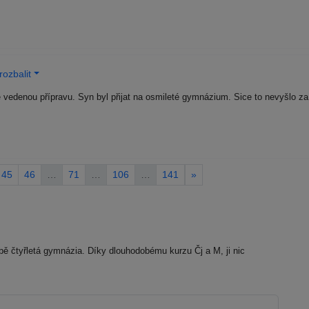
ozbalit
e vedenou přípravu. Syn byl přijat na osmileté gymnázium. Sice to nevyšlo za 
45
46
…
71
…
106
…
141
»
bě čtyřletá gymnázia. Díky dlouhodobému kurzu Čj a M, ji nic