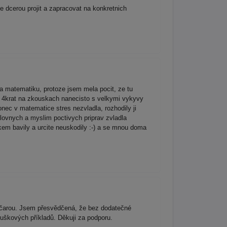
e dcerou projit a zapracovat na konkretnich
a matematiku, protoze jsem mela pocit, ze tu
la 4krat na zkouskach nanecisto s velkymi vykyvy
nec v matematice stres nezvladla, rozhodily ji
ilovnych a myslim poctivych priprav zvladla
lkem bavily a urcite neuskodily :-) a se mnou doma
od čarou. Jsem přesvědčená, že bez dodatečné
uškových příkladů. Děkuji za podporu.