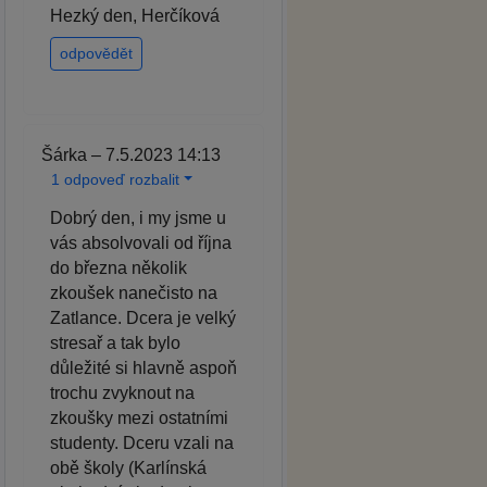
Hezký den, Herčíková
odpovědět
Šárka – 7.5.2023 14:13
1 odpoveď rozbalit
Dobrý den, i my jsme u
vás absolvovali od října
do března několik
zkoušek nanečisto na
Zatlance. Dcera je velký
stresař a tak bylo
důležité si hlavně aspoň
trochu zvyknout na
zkoušky mezi ostatními
studenty. Dceru vzali na
obě školy (Karlínská