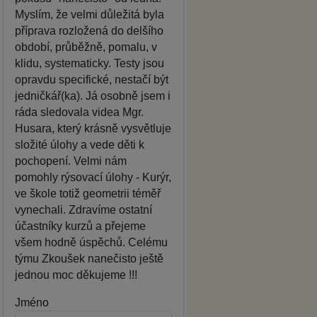
Myslím, že velmi důležitá byla
příprava rozložená do delšího
období, průběžně, pomalu, v
klidu, systematicky. Testy jsou
opravdu specifické, nestačí být
jedničkář(ka). Já osobně jsem i
ráda sledovala videa Mgr.
Husara, který krásně vysvětluje
složité úlohy a vede děti k
pochopení. Velmi nám
pomohly rýsovací úlohy - Kurýr,
ve škole totiž geometrii téměř
vynechali. Zdravíme ostatní
účastníky kurzů a přejeme
všem hodně úspěchů. Celému
týmu Zkoušek nanečisto ještě
jednou moc děkujeme !!!
Jméno