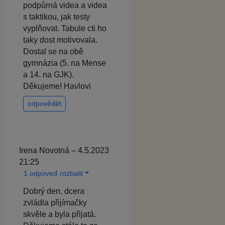
podpůrná videa a videa
s taktikou, jak testy
vyplňovat. Tabule cti ho
taky dost motivovala.
Dostal se na obě
gymnázia (5. na Mense
a 14. na GJK).
Děkujeme! Havlovi
odpovědět
Irena Novotná – 4.5.2023
21:25
1 odpoveď rozbalit
Dobrý den, dcera
zvládla přijímačky
skvěle a byla přijatá.