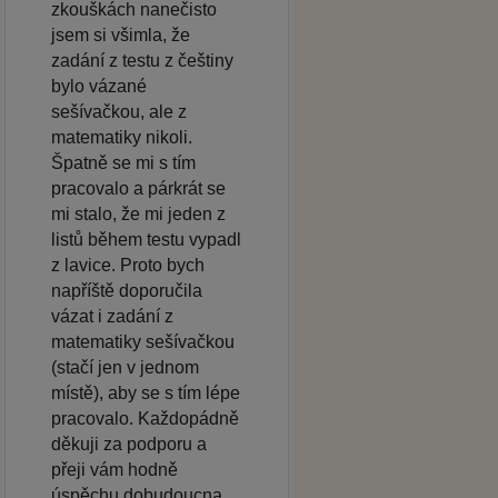
zkouškách nanečisto
jsem si všimla, že
zadání z testu z češtiny
bylo vázané
sešívačkou, ale z
matematiky nikoli.
Špatně se mi s tím
pracovalo a párkrát se
mi stalo, že mi jeden z
listů během testu vypadl
z lavice. Proto bych
napříště doporučila
vázat i zadání z
matematiky sešívačkou
(stačí jen v jednom
místě), aby se s tím lépe
pracovalo. Každopádně
děkuji za podporu a
přeji vám hodně
úspěchu dobudoucna.