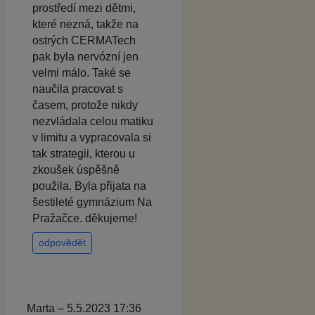
prostředí mezi dětmi,
které nezná, takže na
ostrých CERMATech
pak byla nervózní jen
velmi málo. Také se
naučila pracovat s
časem, protože nikdy
nezvládala celou matiku
v limitu a vypracovala si
tak strategii, kterou u
zkoušek úspěšně
použila. Byla přijata na
šestileté gymnázium Na
Pražačce. děkujeme!
odpovědět
Marta – 5.5.2023 17:36