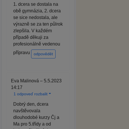
1. dcera se dostala na
obě gymnázia, 2. dcera
se sice nedostala, ale
výrazně se za ten půlrok
zlepšila. V každém
případě děkuji za
profesionálně vedenou
přípravu
odpovědět
Eva Malinová – 5.5.2023
14:17
1 odpoveď rozbalit
Dobrý den, dcera
navštěvovala
dlouhodobé kurzy Čj a
Ma pro 5.třídy a od