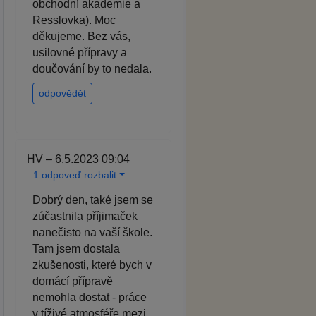
obchodní akademie a
Resslovka). Moc
děkujeme. Bez vás,
usilovné přípravy a
doučování by to nedala.
odpovědět
HV – 6.5.2023 09:04
1 odpoveď rozbalit
Dobrý den, také jsem se
zúčastnila příjimaček
nanečisto na vaší škole.
Tam jsem dostala
zkušenosti, které bych v
domácí přípravě
nemohla dostat - práce
v tíživé atmosféře mezi