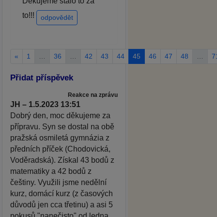
Děkujeme stálo to za
to!!!
odpovědět
«
1
…
36
…
42
43
44
45
46
47
48
…
7
Přidat příspěvek
Reakce na zprávu
JH – 1.5.2023 13:51
Dobrý den, moc děkujeme za
přípravu. Syn se dostal na obě
pražská osmiletá gymnázia z
předních příček (Chodovická,
Voděradská). Získal 43 bodů z
matematiky a 42 bodů z
češtiny. Využili jsme nedělní
kurz, domácí kurz (z časových
důvodů jen cca třetinu) a asi 5
pokusů "nanečisto" od ledna.