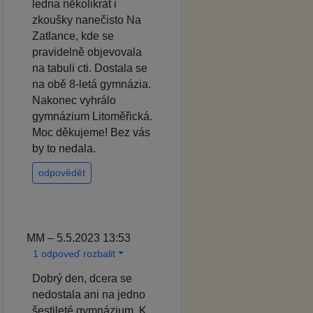
ledna několikrát i
zkoušky nanečisto Na
Zatlance, kde se
pravidelně objevovala
na tabuli cti. Dostala se
na obě 8-letá gymnázia.
Nakonec vyhrálo
gymnázium Litoměřická.
Moc děkujeme! Bez vás
by to nedala.
odpovědět
MM – 5.5.2023 13:53
1 odpoveď rozbalit
Dobrý den, dcera se
nedostala ani na jedno
šestileté gymnázium. K