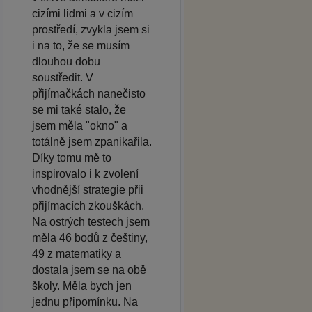
cizími lidmi a v cizím
prostředí, zvykla jsem si
i na to, že se musím
dlouhou dobu
soustředit. V
přijímačkách nanečisto
se mi také stalo, že
jsem měla "okno" a
totálně jsem zpanikařila.
Díky tomu mě to
inspirovalo i k zvolení
vhodnější strategie přii
přijímacích zkouškách.
Na ostrých testech jsem
měla 46 bodů z češtiny,
49 z matematiky a
dostala jsem se na obě
školy. Měla bych jen
jednu připomínku. Na