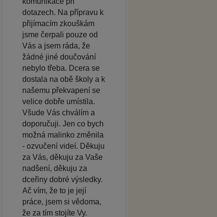
komunikace při
dotazech. Na přípravu k
přijímacím zkouškám
jsme čerpali pouze od
Vás a jsem ráda, že
žádné jiné doučování
nebylo třeba. Dcera se
dostala na obě školy a k
našemu překvapení se
velice dobře umístila.
Všude Vás chválím a
doporučuji. Jen co bych
možná malinko změnila
- ozvučení videí. Děkuju
za Vás, děkuju za Vaše
nadšení, děkuju za
dceřiny dobré výsledky.
Ač vím, že to je její
práce, jsem si vědoma,
že za tím stojíte Vy.