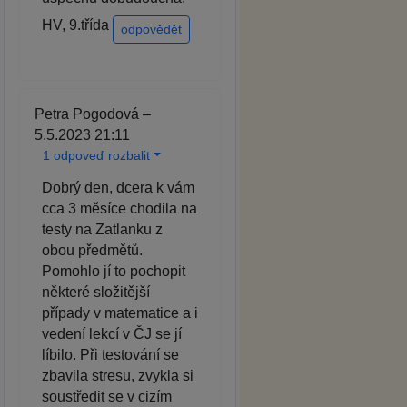
HV, 9.třída
odpovědět
Petra Pogodová –
5.5.2023 21:11
1 odpoveď rozbalit
Dobrý den, dcera k vám
cca 3 měsíce chodila na
testy na Zatlanku z
obou předmětů.
Pomohlo jí to pochopit
některé složitější
případy v matematice a i
vedení lekcí v ČJ se jí
líbilo. Při testování se
zbavila stresu, zvykla si
soustředit se v cizím