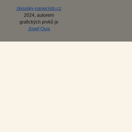
zkousky-nanecisto.cz
2024, autorem
grafických prvků je
Josef Quis