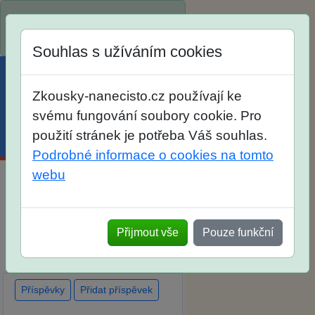
Spustili jsme přihlašování na
školní rok 2026/2027!
Souhlas s užíváním cookies
Zkousky-nanecisto.cz používají ke
svému fungování soubory cookie. Pro
použití stránek je potřeba Váš souhlas.
Menu
Účet
Košík
Podrobné informace o cookies na tomto
webu
Diskuse Jak jste dopadli u
zkoušek na SŠ? Vaše ohlasy
Přijmout vše
Pouze funkční
po skutečných přijímacích
zkouškách
Příspěvky
Přidat příspěvek