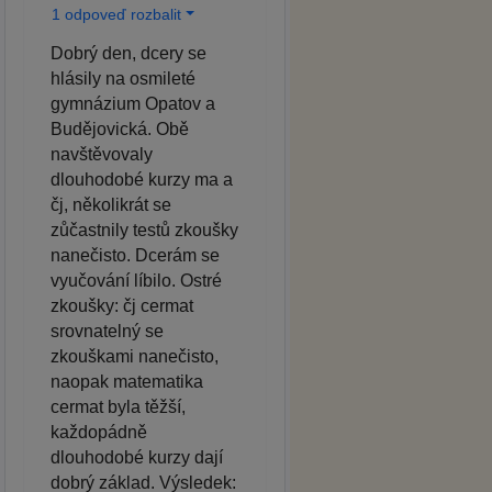
1 odpoveď rozbalit
Dobrý den, dcery se
hlásily na osmileté
gymnázium Opatov a
Budějovická. Obě
navštěvovaly
dlouhodobé kurzy ma a
čj, několikrát se
zůčastnily testů zkoušky
nanečisto. Dcerám se
vyučování líbilo. Ostré
zkoušky: čj cermat
srovnatelný se
zkouškami nanečisto,
naopak matematika
cermat byla těžší,
každopádně
dlouhodobé kurzy dají
dobrý základ. Výsledek: