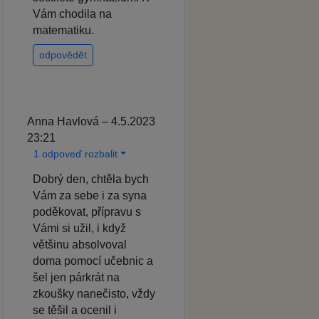
Vám chodila na
matematiku.
odpovědět
Anna Havlová – 4.5.2023
23:21
1 odpoveď rozbalit
Dobrý den, chtěla bych
Vám za sebe i za syna
poděkovat, přípravu s
Vámi si užil, i když
většinu absolvoval
doma pomocí učebnic a
šel jen párkrát na
zkoušky nanečisto, vždy
se těšil a ocenil i