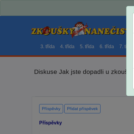
3. třída
4. třída
5. třída
6. třída
7. třída
Diskuse Jak jste dopadli u zkouše
Příspěvky
Přidat příspěvek
Příspěvky