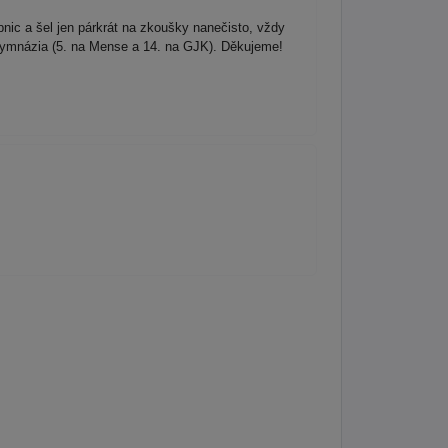
nic a šel jen párkrát na zkoušky nanečisto, vždy
bě gymnázia (5. na Mense a 14. na GJK). Děkujeme!