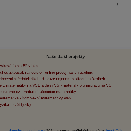
Naše další projekty
zyková škola Březinka
chod Zkoušek nanečisto - online prodej našich učebnic
dnocení středních škol - diskuze nejenom o středních školách
e z matematiky na VŠE a další VŠ - materiály pro přípravu na VŠ
turujeme.cz - maturitní učebnice matematiky
matematika - komplexní matematický web
yzika - svět fyziky
zkousky-nanecisto.cz
2024, autorem grafických prvků je
Josef Quis