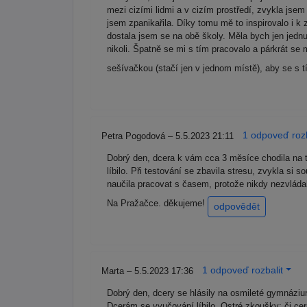
mezi cizími lidmi a v cizím prostředí, zvykla jsem
jsem zpanikařila. Díky tomu mě to inspirovalo i k
dostala jsem se na obě školy. Měla bych jen jedn
nikoli. Špatně se mi s tím pracovalo a párkrát se 
sešívačkou (stačí jen v jednom místě), aby se s 
1 odpoveď rozb
Petra Pogodová – 5.5.2023 21:11
Dobrý den, dcera k vám cca 3 měsíce chodila na te
líbilo. Při testování se zbavila stresu, zvykla s
naučila pracovat s časem, protože nikdy nezvládal
Na Pražačce. děkujeme!
odpovědět
1 odpoveď rozbalit
Marta – 5.5.2023 17:36
Dobrý den, dcery se hlásily na osmileté gymnáziu
Dcerám se vyučování líbilo. Ostré zkoušky: čj c