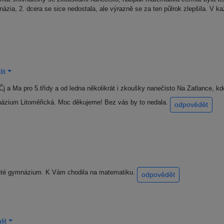
ázia, 2. dcera se sice nedostala, ale výrazně se za ten půlrok zlepšila. V 
it
 a Ma pro 5.třídy a od ledna několikrát i zkoušky nanečisto Na Zatlance, kde 
názium Litoměřická. Moc děkujeme! Bez vás by to nedala.
odpovědět
ileté gymnázium. K Vám chodila na matematiku.
odpovědět
it