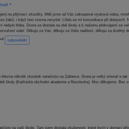
balit
jen) na přijímací zkoušky. Měli jsme od Vás zakoupená výuková videa, mnoho
ru žáků, i když test zrovna nevyšel. Líbila se mi komunikace při dotazech. 
í nebylo třeba. Dcera se dostala na obě školy a k našemu překvapení se vel
zvučení videí. Děkuju za Vás, děkuju za Vaše nadšení, děkuju za dceřiny dobr
ová
odpovědět
o března několik zkoušek nanečisto na Zatlance. Dcera je velký stresař a tak
obě školy (Karlínská obchodní akademie a Resslovka). Moc děkujeme. Bez vá
ečisto na vaší škole. Tam jsem dostala zkušenosti, které bych v domácí příp