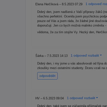
1 odpoveď roz
Elena Herčíková – 8.5.2023 07:29
Dobrý den, jsem nadšená z Vaší přípravy žáků (ne
všechno perfektní. Ocenila jsem psychickou podpo
pouze od Vás a jsem ráda, že žádné jiné doučován
doporučuji. Jen co bych možná malinko změnila - o
vědoma, že za tím stojíte Vy. Hezký den, Herčík
1 odpoveď rozbalit
Šárka – 7.5.2023 14:13
Dobrý den, i my jsme u vás absolvovali od října d
zkoušky mezi ostatními studenty. Dceru vzali na 
odpovědět
1 odpoveď rozbalit
HV – 6.5.2023 09:04
Dobrý den, také jsem se zúčastnila příjimaček nan