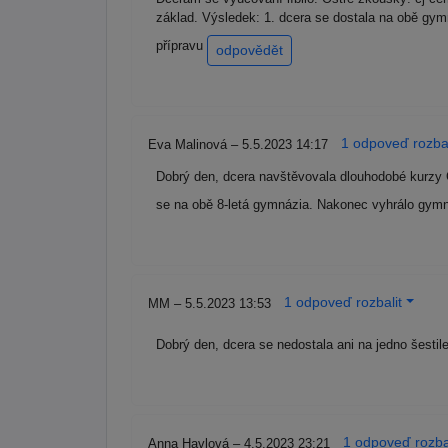
základ. Výsledek: 1. dcera se dostala na obě gymn
přípravu
odpovědět
1 odpoveď rozbal
Eva Malinová – 5.5.2023 14:17
Dobrý den, dcera navštěvovala dlouhodobé kurzy Čj
se na obě 8-letá gymnázia. Nakonec vyhrálo gym
1 odpoveď rozbalit
MM – 5.5.2023 13:53
Dobrý den, dcera se nedostala ani na jedno šest
1 odpoveď rozbal
Anna Havlová – 4.5.2023 23:21