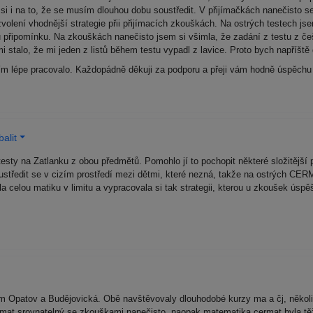
 si i na to, že se musím dlouhou dobu soustředit. V přijímačkách nanečisto s
 zvolení vhodnější strategie přii přijímacích zkouškách. Na ostrých testech j
u připomínku. Na zkouškách nanečisto jsem si všimla, že zadání z testu z č
mi stalo, že mi jeden z listů během testu vypadl z lavice. Proto bych napříšt
tím lépe pracovalo. Každopádně děkuji za podporu a přeji vám hodně úspěch
alit
sty na Zatlanku z obou předmětů. Pomohlo jí to pochopit některé složitější p
i soustředit se v cizím prostředí mezi dětmi, které nezná, takže na ostrých C
a celou matiku v limitu a vypracovala si tak strategii, kterou u zkoušek úspě
m Opatov a Budějovická. Obě navštěvovaly dlouhodobé kurzy ma a čj, několik
ermat srovnatelný se zkouškami nanečisto, naopak matematika cermat byla tě