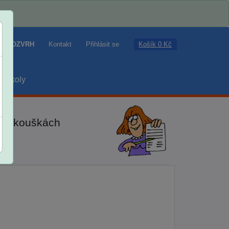
Košík 0 Kč
ROZVRH
Kontakt
Přihlásit se
školy
ch zkouškách