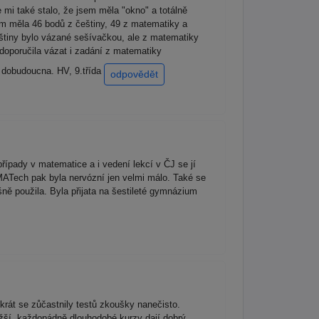
e mi také stalo, že jsem měla "okno" a totálně
sem měla 46 bodů z češtiny, 49 z matematiky a
eštiny bylo vázané sešívačkou, ale z matematiky
ě doporučila vázat i zadání z matematiky
u dobudoucna. HV, 9.třída
odpovědět
řípady v matematice a i vedení lekcí v ČJ se jí
ERMATech pak byla nervózní jen velmi málo. Také se
šně použila. Byla přijata na šestileté gymnázium
rát se zůčastnily testů zkoušky nanečisto.
žší, každopádně dlouhodobé kurzy dají dobrý