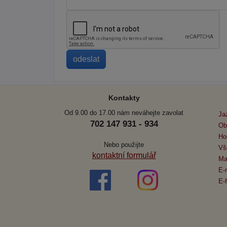
Kontakty
Od 9.00 do 17.00 nám neváhejte zavolat
Ja
702 147 931 - 934
Ob
Ho
Nebo použijte
Vš
kontaktní formulář
Ma
E-
E-f