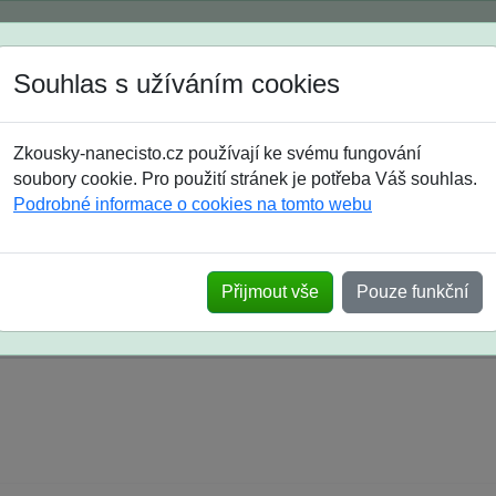
Spustili jsme přihlašování na školní rok 2026/2027!
Souhlas s užíváním cookies
Jak si vybrat
Časté dotazy
Zkousky-nanecisto.cz používají ke svému fungování
8. třída
9. třída
střední
maturanti
soutěže
prázdniny
soubory cookie. Pro použití stránek je potřeba Váš souhlas.
Podrobné informace o cookies na tomto webu
k na SŠ? Vaše ohlasy po skutečných přijímací
Přijmout vše
Pouze funkční