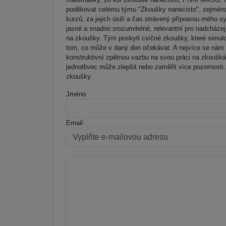
poděkovat celému týmu "Zkoušky nanecisto", zejména
kurzů, za jejich úsilí a čas strávený přípravou mého sy
jasné a snadno srozumitelné, relevantní pro nadcházej
na zkoušky. Tým poskytl cvičné zkoušky, které simulo
tom, co může v daný den očekávat. A nejvíce se nám l
konstruktivní zpětnou vazbu na svou práci na zkouškách
jednotlivec může zlepšit nebo zaměřit více pozornosti
zkoušky.
Jméno
Email