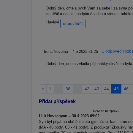
Dobrý den, chtěla bych Vám za sebe i za syna pod
se těšil a ocenil i podpůrná videa a videa s takt
Havlovi
odpovědět
1 odpoveď rozbal
Irena Novotná – 4.5.2023 21:25
Dobrý den, dcera zvládla přijímačky skvěle a byla 
«
1
…
36
…
42
43
44
45
46
Přidat příspěvek
Reakce na zprávu
Lilit Hovsepyan – 30.4.2023 09:02
Syn byl přijat na obě šestiletá gymnázia, kam jsme 
(MA - 46 body, CJ - 41 body). Z produktu "Zkoušky na
matematiky, 20 kol zkoušek nanečisto, První MASO,