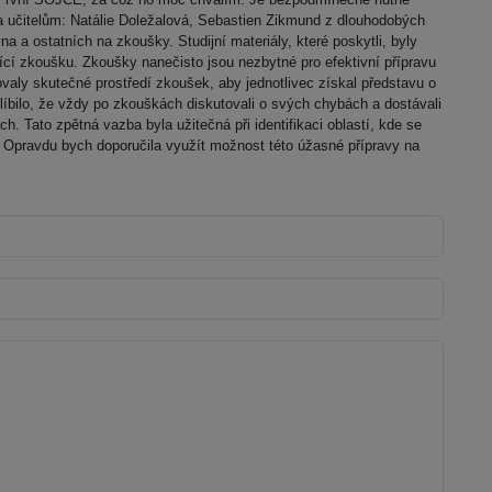
 učitelům: Natálie Doležalová, Sebastien Zikmund z dlouhodobých
na a ostatních na zkoušky. Studijní materiály, které poskytli, byly
ící zkoušku. Zkoušky nanečisto jsou nezbytné pro efektivní přípravu
valy skutečné prostředí zkoušek, aby jednotlivec získal představu o
íbilo, že vždy po zkouškách diskutovali o svých chybách a dostávali
. Tato zpětná vazba byla užitečná při identifikaci oblastí, kde se
. Opravdu bych doporučila využít možnost této úžasné přípravy na