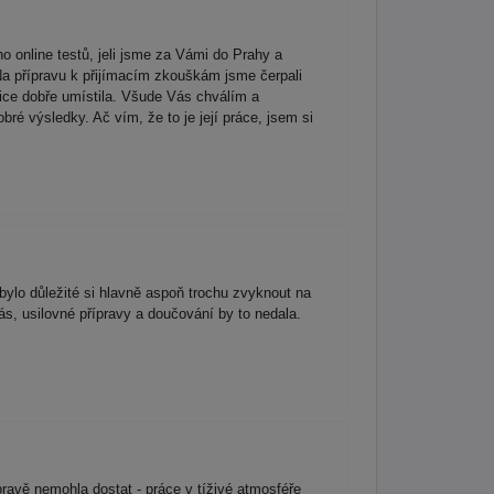
 online testů, jeli jsme za Vámi do Prahy a
Na přípravu k přijímacím zkouškám jsme čerpali
ice dobře umístila. Všude Vás chválím a
é výsledky. Ač vím, že to je její práce, jsem si
 bylo důležité si hlavně aspoň trochu zvyknout na
s, usilovné přípravy a doučování by to nedala.
ravě nemohla dostat - práce v tíživé atmosféře