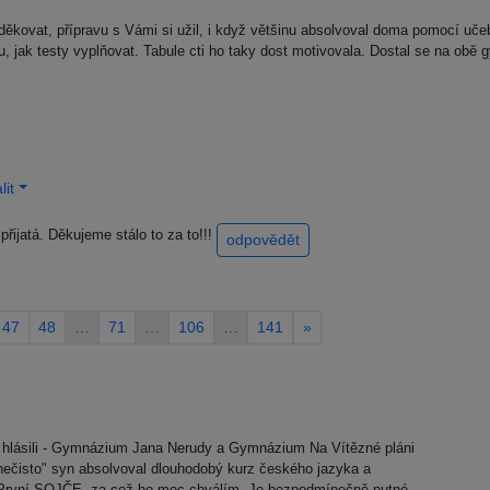
ěkovat, přípravu s Vámi si užil, i když většinu absolvoval doma pomocí učeb
ikou, jak testy vyplňovat. Tabule cti ho taky dost motivovala. Dostal se na o
it
přijatá. Děkujeme stálo to za to!!!
odpovědět
47
48
…
71
…
106
…
141
»
se hlásili - Gymnázium Jana Nerudy a Gymnázium Na Vítězné pláni
nečisto" syn absolvoval dlouhodobý kurz českého jazyka a
 První SOJČE, za což ho moc chválím. Je bezpodmínečně nutné