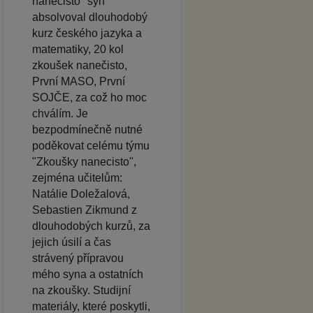
nanečisto" syn
absolvoval dlouhodobý
kurz českého jazyka a
matematiky, 20 kol
zkoušek nanečisto,
První MASO, První
SOJČE, za což ho moc
chválím. Je
bezpodmínečně nutné
poděkovat celému týmu
"Zkoušky nanecisto",
zejména učitelům:
Natálie Doležalová,
Sebastien Zikmund z
dlouhodobých kurzů, za
jejich úsilí a čas
strávený přípravou
mého syna a ostatních
na zkoušky. Studijní
materiály, které poskytli,