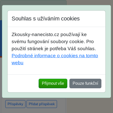
Spustili jsme přihlašování na
školní rok 2026/2027!
Souhlas s užíváním cookies
Zkousky-nanecisto.cz používají ke
svému fungování soubory cookie. Pro
použití stránek je potřeba Váš souhlas.
Menu
Účet
Košík
Podrobné informace o cookies na tomto
webu
Diskuse Jak jste dopadli u
zkoušek na SŠ? Vaše ohlasy
Přijmout vše
Pouze funkční
po skutečných přijímacích
zkouškách
Příspěvky
Přidat příspěvek