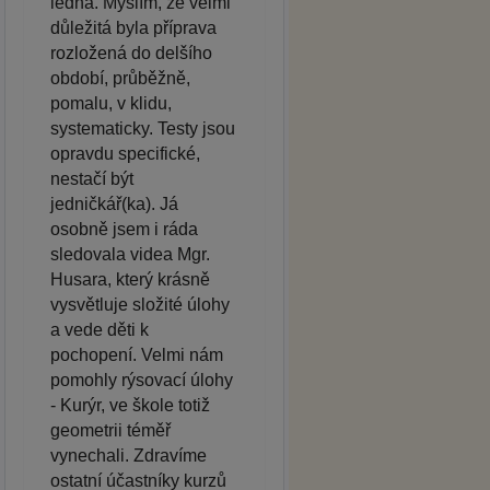
ledna. Myslím, že velmi
důležitá byla příprava
rozložená do delšího
období, průběžně,
pomalu, v klidu,
systematicky. Testy jsou
opravdu specifické,
nestačí být
jedničkář(ka). Já
osobně jsem i ráda
sledovala videa Mgr.
Husara, který krásně
vysvětluje složité úlohy
a vede děti k
pochopení. Velmi nám
pomohly rýsovací úlohy
- Kurýr, ve škole totiž
geometrii téměř
vynechali. Zdravíme
ostatní účastníky kurzů