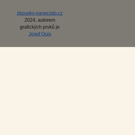
zkousky-nanecisto.cz
2024, autorem
grafických prvků je
Josef Quis