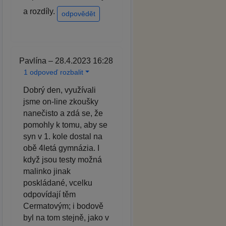
a rozdíly.
odpovědět
Pavlína – 28.4.2023 16:28
1 odpoveď rozbalit
Dobrý den, využívali
jsme on-line zkoušky
nanečisto a zdá se, že
pomohly k tomu, aby se
syn v 1. kole dostal na
obě 4letá gymnázia. I
když jsou testy možná
malinko jinak
poskládané, vcelku
odpovídají těm
Cermatovým; i bodově
byl na tom stejně, jako v