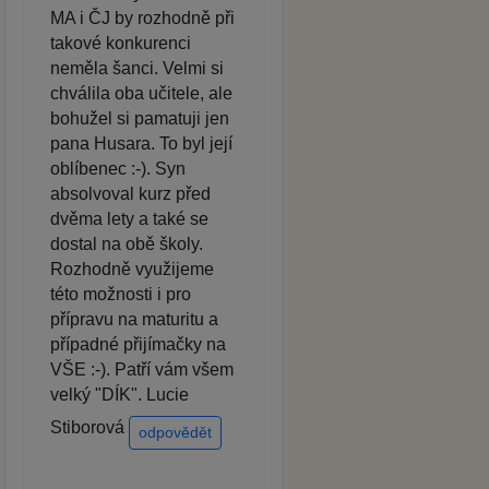
MA i ČJ by rozhodně při
takové konkurenci
neměla šanci. Velmi si
chválila oba učitele, ale
bohužel si pamatuji jen
pana Husara. To byl její
oblíbenec :-). Syn
absolvoval kurz před
dvěma lety a také se
dostal na obě školy.
Rozhodně využijeme
této možnosti i pro
přípravu na maturitu a
případné přijímačky na
VŠE :-). Patří vám všem
velký "DÍK". Lucie
Stiborová
odpovědět