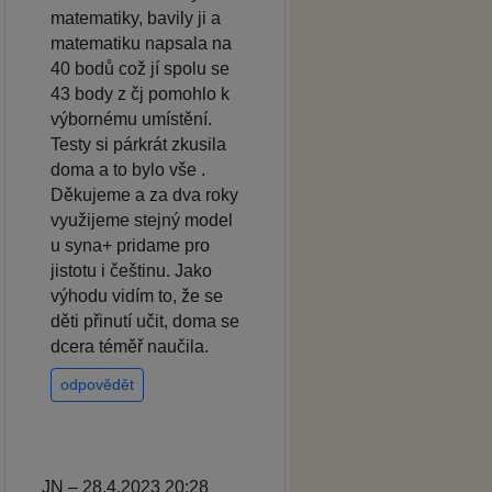
matematiky, bavily ji a
matematiku napsala na
40 bodů což jí spolu se
43 body z čj pomohlo k
výbornému umístění.
Testy si párkrát zkusila
doma a to bylo vše .
Děkujeme a za dva roky
využijeme stejný model
u syna+ pridame pro
jistotu i češtinu. Jako
výhodu vidím to, že se
děti přinutí učit, doma se
dcera téměř naučila.
odpovědět
JN – 28.4.2023 20:28