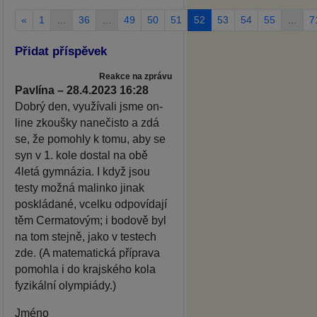
«
1
…
36
…
49
50
51
52
53
54
55
…
7
Přidat příspěvek
Reakce na zprávu
Pavlína – 28.4.2023 16:28
Dobrý den, využívali jsme on-
line zkoušky nanečisto a zdá
se, že pomohly k tomu, aby se
syn v 1. kole dostal na obě
4letá gymnázia. I když jsou
testy možná malinko jinak
poskládané, vcelku odpovídají
těm Cermatovým; i bodově byl
na tom stejně, jako v testech
zde. (A matematická příprava
pomohla i do krajského kola
fyzikální olympiády.)
Jméno