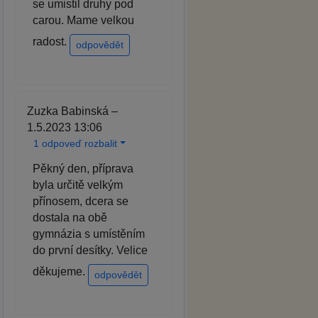
se umistil druhy pod
carou. Mame velkou
radost.
odpovědět
Zuzka Babinská –
1.5.2023 13:06
1 odpoveď rozbalit
Pěkný den, příprava
byla určitě velkým
přínosem, dcera se
dostala na obě
gymnázia s umístěním
do první desítky. Velice
děkujeme.
odpovědět