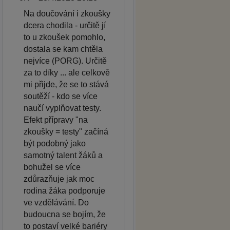
Na doučování i zkoušky
dcera chodila - určitě jí
to u zkoušek pomohlo,
dostala se kam chtěla
nejvíce (PORG). Určitě
za to díky ... ale celkově
mi přijde, že se to stává
soutěží - kdo se více
naučí vyplňovat testy.
Efekt přípravy "na
zkoušky = testy" začíná
být podobný jako
samotný talent žáků a
bohužel se více
zdůrazňuje jak moc
rodina žáka podporuje
ve vzdělávání. Do
budoucna se bojím, že
to postaví velké bariéry