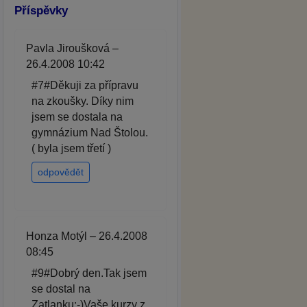
Příspěvky
Pavla Jiroušková –
26.4.2008 10:42
#7#Děkuji za přípravu
na zkoušky. Díky nim
jsem se dostala na
gymnázium Nad Štolou.
( byla jsem třetí )
odpovědět
Honza Motýl – 26.4.2008
08:45
#9#Dobrý den.Tak jsem
se dostal na
Zatlanku:-)Vaše kurzy z