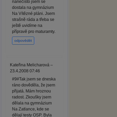
nanečisto jsem se
dostala na gymnázium
Na Vítězné pláni. Jsem
strašně ráda a třeba se
ještě uvidíme na
přípravě pro maturamty.
odpovědět
Kateřina Melicharová –
23.4.2008 07:46
#9#Tak jsem se dneska
ráno dověděla, že jsem
přijatá. Mám hroznou
radost. Zkoušky jsem
dělala na gymnázium
Na Zatlance, kde se
dělají testy OSP. Byla