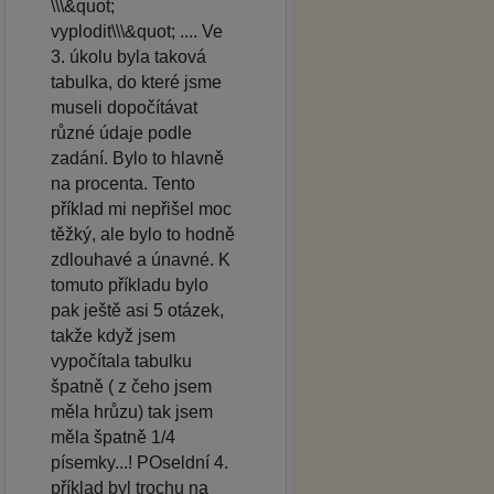
\\\&quot;
vyplodit\\\&quot; .... Ve
3. úkolu byla taková
tabulka, do které jsme
museli dopočítávat
různé údaje podle
zadání. Bylo to hlavně
na procenta. Tento
příklad mi nepřišel moc
těžký, ale bylo to hodně
zdlouhavé a únavné. K
tomuto příkladu bylo
pak ještě asi 5 otázek,
takže když jsem
vypočítala tabulku
špatně ( z čeho jsem
měla hrůzu) tak jsem
měla špatně 1/4
písemky...! POseldní 4.
příklad byl trochu na