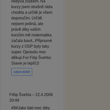
nebývá zvykem. Na
kurzy jsem strašně ráda
chodila a určitě je všem
doporučím. Určitě
nejsem jediná, ale
právě díky vašim
kurzům mě matematika
začala bavit...Přípravné
kurzy z OSP byly taky
super. Opravdu moc
děkuji For Filip Švehla:
Slavie je lepší:)!
odpovědět
Fillip Švehla – 22.4.2008
20:49
#9#Jako fakt moc diky