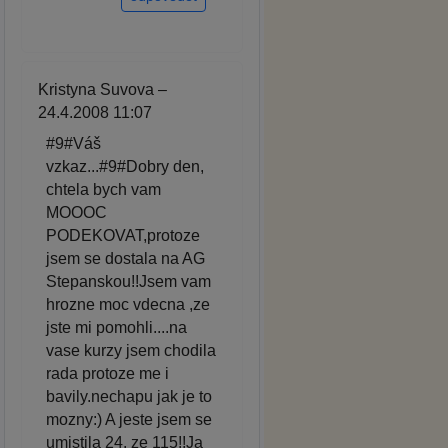
Kristyna Suvova –
24.4.2008 11:07
#9#Váš
vzkaz...#9#Dobry den,
chtela bych vam
MOOOC
PODEKOVAT,protoze
jsem se dostala na AG
Stepanskou!!Jsem vam
hrozne moc vdecna ,ze
jste mi pomohli....na
vase kurzy jsem chodila
rada protoze me i
bavily.nechapu jak je to
mozny:) A jeste jsem se
umistila 24. ze 115!!Ja