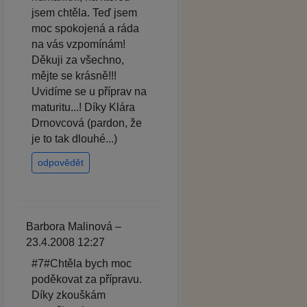
jsem chtěla. Teď jsem
moc spokojená a ráda
na vás vzpomínám!
Děkuji za všechno,
mějte se krásně!!!
Uvidíme se u příprav na
maturitu...! Díky Klára
Drnovcová (pardon, že
je to tak dlouhé...)
odpovědět
Barbora Malinová –
23.4.2008 12:27
#7#Chtěla bych moc
poděkovat za přípravu.
Díky zkouškám