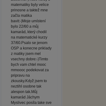
matematiky byly velice
prinosne a taktež mne
začla matika
bavit:-)Moje umístení
bylo 22/60 a můj
kamarád, který chodil
na matematické kurzy
37/60.Psalo se jenom
OSP a konecne priklady
z matiky jsem mel
vsechny dobre:-)Timto
bych vam chtel mooc
mmoooc podekovat za
pripravu na
zkousky.Když jsem to
neztihl osobne tak
alespon tak.Můj
kamarád Jáchym
Myslivec posíla take sve