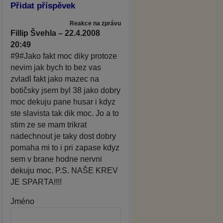
Přidat příspěvek
Reakce na zprávu
Fillip Švehla – 22.4.2008
20:49
#9#Jako fakt moc diky protoze
nevim jak bych to bez vas
zvladl fakt jako mazec na
botičsky jsem byl 38 jako dobry
moc dekuju pane husar i kdyz
ste slavista tak dik moc. Jo a to
stim ze se mam trikrat
nadechnout je taky dost dobry
pomaha mi to i pri zapase kdyz
sem v brane hodne nervni
dekuju moc. P.S. NAŠE KREV
JE SPARTA!!!!
Jméno