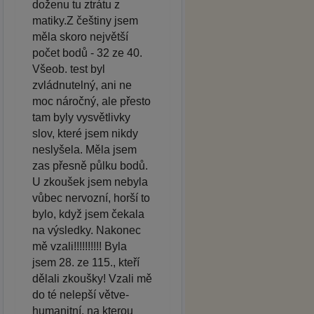
doženu tu ztrátu z
matiky.Z češtiny jsem
měla skoro největší
počet bodů - 32 ze 40.
Všeob. test byl
zvládnutelný, ani ne
moc náročný, ale přesto
tam byly vysvětlivky
slov, které jsem nikdy
neslyšela. Měla jsem
zas přesně půlku bodů.
U zkoušek jsem nebyla
vůbec nervozní, horší to
bylo, když jsem čekala
na výsledky. Nakonec
mě vzali!!!!!!!!!! Byla
jsem 28. ze 115., kteří
dělali zkoušky! Vzali mě
do té nelepší větve-
humanitní, na kterou