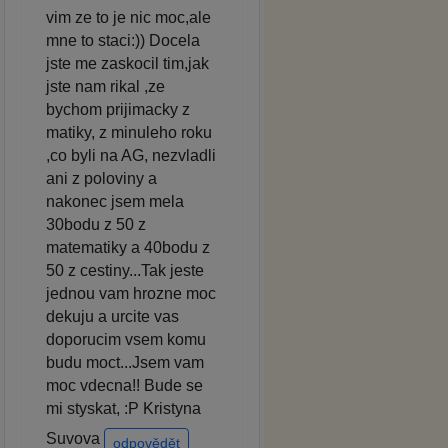
vim ze to je nic moc,ale
mne to staci:)) Docela
jste me zaskocil tim,jak
jste nam rikal ,ze
bychom prijimacky z
matiky, z minuleho roku
,co byli na AG, nezvladli
ani z poloviny a
nakonec jsem mela
30bodu z 50 z
matematiky a 40bodu z
50 z cestiny...Tak jeste
jednou vam hrozne moc
dekuju a urcite vas
doporucim vsem komu
budu moct...Jsem vam
moc vdecna!! Bude se
mi styskat, :P Kristyna
Suvova
odpovědět