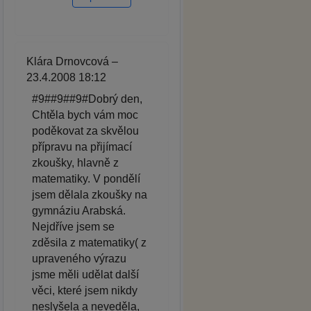
Klára Drnovcová –
23.4.2008 18:12
#9##9##9#Dobrý den,
Chtěla bych vám moc
poděkovat za skvělou
přípravu na přijímací
zkoušky, hlavně z
matematiky. V pondělí
jsem dělala zkoušky na
gymnáziu Arabská.
Nejdříve jsem se
zděsila z matematiky( z
upraveného výrazu
jsme měli udělat další
věci, které jsem nikdy
neslyšela a neveděla,