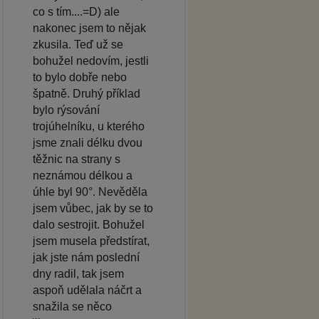
co s tím....=D) ale
nakonec jsem to nějak
zkusila. Teď už se
bohužel nedovím, jestli
to bylo dobře nebo
špatně. Druhý příklad
bylo rýsování
trojúhelníku, u kterého
jsme znali délku dvou
těžnic na strany s
neznámou délkou a
úhle byl 90°. Nevěděla
jsem vůbec, jak by se to
dalo sestrojit. Bohužel
jsem musela předstírat,
jak jste nám poslední
dny radil, tak jsem
aspoň udělala náčrt a
snažila se něco