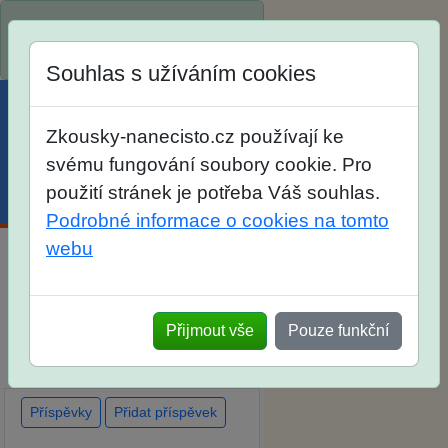
Spustili jsme přihlašování na
školní rok 2026/2027!
Souhlas s užíváním cookies
Zkousky-nanecisto.cz používají ke
svému fungování soubory cookie. Pro
použití stránek je potřeba Váš souhlas.
Menu
Účet
Košík
Podrobné informace o cookies na tomto
webu
Diskuse Jak jste dopadli u
zkoušek na SŠ? Vaše ohlasy
Přijmout vše
Pouze funkční
po skutečných přijímacích
zkouškách
Příspěvky
Přidat příspěvek