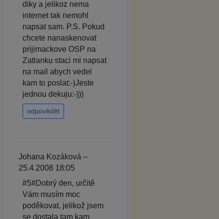
diky a jelikoz nema
internet tak nemohl
napsat sam. P.S. Pokud
chcete nanaskenovat
prijimackove OSP na
Zatlanku staci mi napsat
na mail abych vedel
kam to poslat:-)Jeste
jednou dekuju:-)))
odpovědět
Johana Kozáková –
25.4.2008 18:05
#5#Dobrý den, určitě
Vám musím moc
poděkovat, jelikož jsem
se dostala tam kam