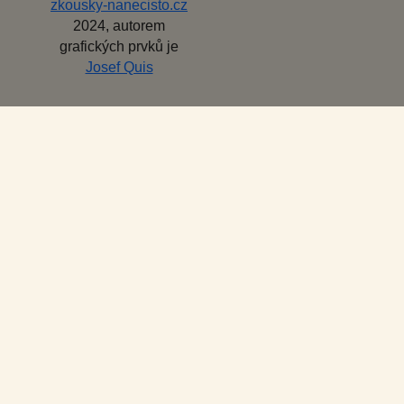
zkousky-nanecisto.cz
2024, autorem
grafických prvků je
Josef Quis