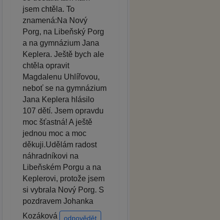
jsem chtěla. To
znamená:Na Nový
Porg, na Libeňský Porg
a na gymnázium Jana
Keplera. Ještě bych ale
chtěla opravit
Magdalenu Uhlířovou,
neboť se na gymnázium
Jana Keplera hlásilo
107 dětí. Jsem opravdu
moc šťastná! A ještě
jednou moc a moc
děkuji.Udělám radost
náhradníkovi na
Libeňském Porgu a na
Keplerovi, protože jsem
si vybrala Nový Porg. S
pozdravem Johanka
Kozáková
odpovědět