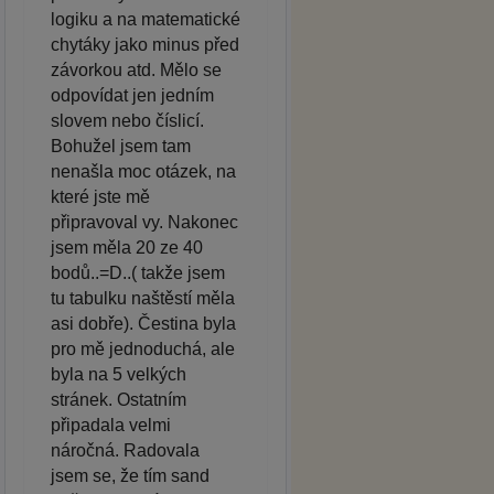
logiku a na matematické
chytáky jako minus před
závorkou atd. Mělo se
odpovídat jen jedním
slovem nebo číslicí.
Bohužel jsem tam
nenašla moc otázek, na
které jste mě
připravoval vy. Nakonec
jsem měla 20 ze 40
bodů..=D..( takže jsem
tu tabulku naštěstí měla
asi dobře). Čestina byla
pro mě jednoduchá, ale
byla na 5 velkých
stránek. Ostatním
připadala velmi
náročná. Radovala
jsem se, že tím sand