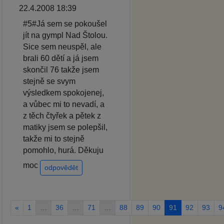
22.4.2008 18:39
#5#Já sem se pokoušel
jít na gympl Nad Štolou.
Sice sem neuspěl, ale
brali 60 dětí a já jsem
skončil 76 takže jsem
stejně se svym
výsledkem spokojenej,
a vůbec mi to nevadí, a
z těch čtyřek a pětek z
matiky jsem se polepšil,
takže mi to stejně
pomohlo, hurá. Děkuju
moc
odpovědět
«
1
…
36
…
71
…
88
89
90
91
92
93
9