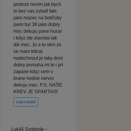
protoze nevim jak bych
to bez vas zvladl fakt
jako mazec na botičsky
jsem byl 38 jako dobry
moc dekuju pane husar
i kdyz ste slavista tak
dik moc. Jo a to stim ze
se mam trikrat
nadechnout je taky dost
dobry pomaha mi to i pri
zapase kdyz sem v
brane hodne nervni
dekuju moc. P.S. NAŠE
KREV JE SPARTA!!!!
odpovědět
Lukáš Svoboda –