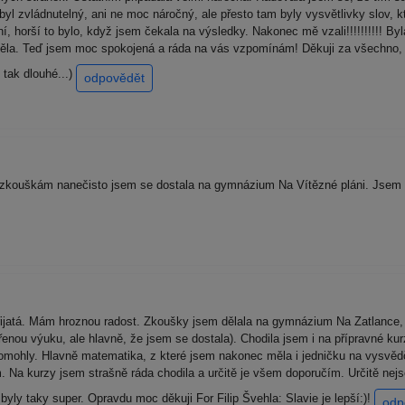
 byl zvládnutelný, ani ne moc náročný, ale přesto tam byly vysvětlivky slov,
 horší to bylo, když jsem čekala na výsledky. Nakonec mě vzali!!!!!!!!!! Byla
htěla. Teď jsem moc spokojená a ráda na vás vzpomínám! Děkuji za všechno, 
 tak dlouhé...)
odpovědět
zkouškám nanečisto jsem se dostala na gymnázium Na Vítězné pláni. Jsem st
ijatá. Mám hroznou radost. Zkoušky jsem dělala na gymnázium Na Zatlance, k
ířenou výuku, ale hlavně, že jsem se dostala). Chodila jsem i na přípravné 
ohly. Hlavně matematika, z které jsem nakonec měla i jedničku na vysvědčen
. Na kurzy jsem strašně ráda chodila a určitě je všem doporučím. Určitě ne
yly taky super. Opravdu moc děkuji For Filip Švehla: Slavie je lepší:)!
odp