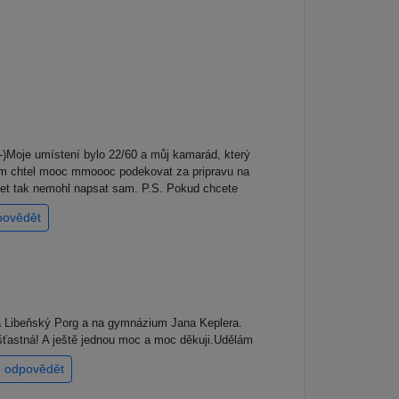
-)Moje umístení bylo 22/60 a můj kamarád, který
am chtel mooc mmoooc podekovat za pripravu na
net tak nemohl napsat sam. P.S. Pokud chcete
povědět
a Libeňský Porg a na gymnázium Jana Keplera.
šťastná! A ještě jednou moc a moc děkuji.Udělám
odpovědět