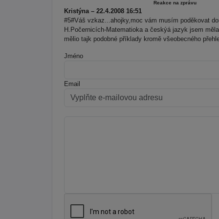
Reakce na zprávu
Kristýna – 22.4.2008 16:51
#5#Váš vzkaz...ahojky,moc vám musím poděkovat dos
H.Počernicích-Matematioka a českýá jazyk jsem měla v
mělio tajk podobné příklady kromě všeobecného přehle
Jméno
Email