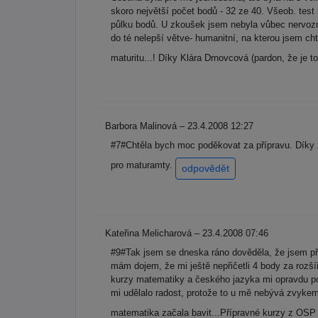
skoro největší počet bodů - 32 ze 40. Všeob. test
půlku bodů. U zkoušek jsem nebyla vůbec nervozní,
do té nelepší větve- humanitní, na kterou jsem c
maturitu...! Díky Klára Drnovcová (pardon, že je to
Barbora Malinová – 23.4.2008 12:27
#7#Chtěla bych moc poděkovat za přípravu. Díky 
pro maturamty.
odpovědět
Kateřina Melicharová – 23.4.2008 07:46
#9#Tak jsem se dneska ráno dověděla, že jsem př
mám dojem, že mi ještě nepřičetli 4 body za rozš
kurzy matematiky a českého jazyka mi opravdu pom
mi udělalo radost, protože to u mě nebývá zvykem
matematika začala bavit...Přípravné kurzy z OSP b