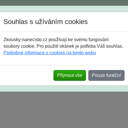
Spustili jsme přihlašování na školní rok 2026/2027!
Souhlas s užíváním cookies
Jak si vybrat
Časté dotazy
Zkousky-nanecisto.cz používají ke svému fungování
8. třída
9. třída
střední
maturanti
soutěže
prázdniny
soubory cookie. Pro použití stránek je potřeba Váš souhlas.
Podrobné informace o cookies na tomto webu
k na SŠ? Vaše ohlasy po skutečných přijímací
Přijmout vše
Pouze funkční