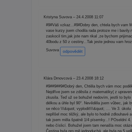
Kristyna Suvova – 24.4.2008 11:07
#9#Váš vzkaz...#9#Dobry den, chtela bych vam 
vase kurzy jsem chodila rada protoze me i bavily.n
zaskocil tim,jak jste nam rikal ,ze bychom prijim
40bodu z 50 z cestiny...Tak jeste jednou vam hr
Suvova
odpovědět
Klára Drnovcová – 23.4.2008 18:12
#9##9##9#Dobrý den, Chtěla bych vám moc poděkov
Nejdříve jsem se zděsila z matematiky( z upravené
zkusila. Teď už se bohužel nedovím, jestli to byl
délkou a úhle byl 90°. Nevěděla jsem vůbec, jak by
se něco \\\&quot; vyplodit\\\&quot; .... Ve 3. úko
nepřišel moc těžký, ale bylo to hodně zdlouhavé a
tak jsem měla špatně 1/4 písemky...! POseldní 4.
nebo číslicí. Bohužel jsem tam nenašla moc otázek
Čestina byla pro mě jednoduchá, ale byla na 5 ve