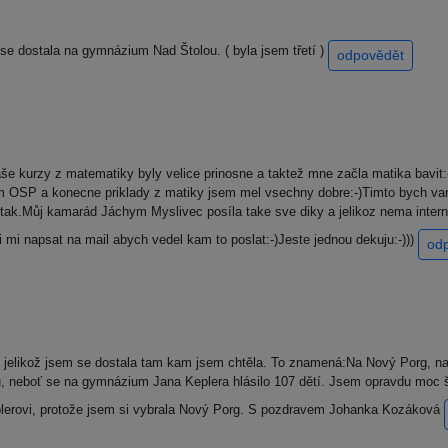
se dostala na gymnázium Nad Štolou. ( byla jsem třetí )
odpovědět
še kurzy z matematiky byly velice prinosne a taktež mne začla matika bavit:
om OSP a konecne priklady z matiky jsem mel vsechny dobre:-)Timto bych v
 tak.Můj kamarád Jáchym Myslivec posíla take sve diky a jelikoz nema inter
mi napsat na mail abych vedel kam to poslat:-)Jeste jednou dekuju:-)))
od
jelikož jsem se dostala tam kam jsem chtěla. To znamená:Na Nový Porg, n
ou, neboť se na gymnázium Jana Keplera hlásilo 107 dětí. Jsem opravdu moc 
plerovi, protože jsem si vybrala Nový Porg. S pozdravem Johanka Kozáková