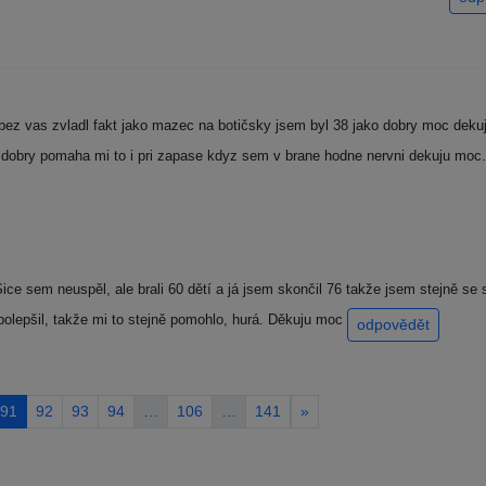
bez vas zvladl fakt jako mazec na botičsky jsem byl 38 jako dobry moc dekuju
st dobry pomaha mi to i pri zapase kdyz sem v brane hodne nervni dekuju 
ice sem neuspěl, ale brali 60 dětí a já jsem skončil 76 takže jsem stejně s
polepšil, takže mi to stejně pomohlo, hurá. Děkuju moc
odpovědět
91
92
93
94
…
106
…
141
»