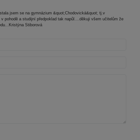
tala jsem se na gymnázium &quot;Chodovická&quot; tj.v
 pohodě a studijní předpoklad tak napůl....děkuji všem učitelům že
du...Kristýna Stiborová