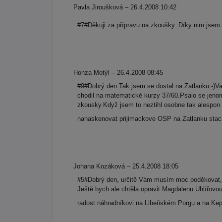
Pavla Jiroušková – 26.4.2008 10:42
#7#Děkuji za přípravu na zkoušky. Díky nim jsem 
Honza Motýl – 26.4.2008 08:45
#9#Dobrý den.Tak jsem se dostal na Zatlanku:-)Va
chodil na matematické kurzy 37/60.Psalo se jen
zkousky.Když jsem to neztihl osobne tak alespon
nanaskenovat prijimackove OSP na Zatlanku staci 
Johana Kozáková – 25.4.2008 18:05
#5#Dobrý den, určitě Vám musím moc poděkovat, 
Ještě bych ale chtěla opravit Magdalenu Uhlířov
radost náhradníkovi na Libeňském Porgu a na Ke