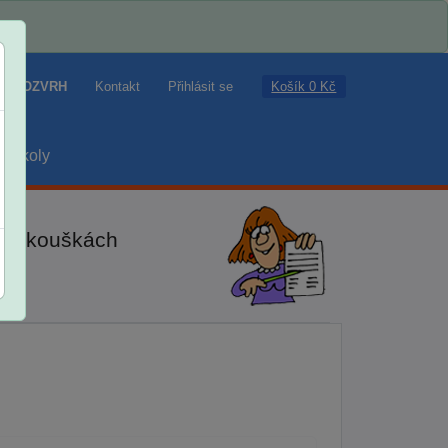
Košík 0 Kč
ROZVRH
Kontakt
Přihlásit se
školy
ch zkouškách