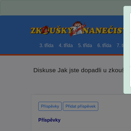
3. třída
4. třída
5. třída
6. třída
7. třída
Diskuse Jak jste dopadli u zkouše
Příspěvky
Přidat příspěvek
Příspěvky