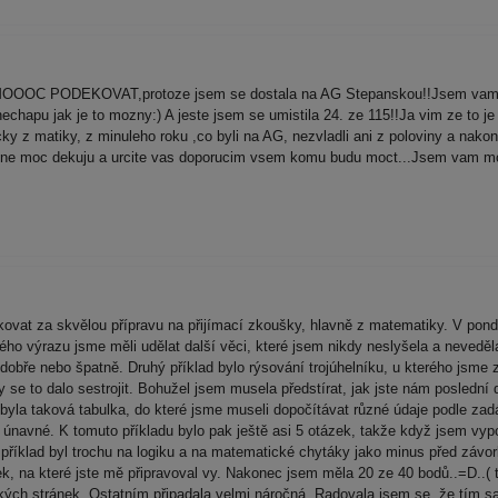
MOOOC PODEKOVAT,protoze jsem se dostala na AG Stepanskou!!Jsem vam hr
echapu jak je to mozny:) A jeste jsem se umistila 24. ze 115!!Ja vim ze to je
acky z matiky, z minuleho roku ,co byli na AG, nezvladli ani z poloviny a na
ozne moc dekuju a urcite vas doporucim vsem komu budu moct...Jsem vam mo
at za skvělou přípravu na přijímací zkoušky, hlavně z matematiky. V pond
ho výrazu jsme měli udělat další věci, které jsem nikdy neslyšela a neveděla
o dobře nebo špatně. Druhý příklad bylo rýsování trojúhelníku, u kterého jsme
 se to dalo sestrojit. Bohužel jsem musela předstírat, jak jste nám poslední d
lu byla taková tabulka, do které jsme museli dopočítávat různé údaje podle zad
 únavné. K tomuto příkladu bylo pak ještě asi 5 otázek, takže když jsem vyp
 příklad byl trochu na logiku a na matematické chytáky jako minus před závo
, na které jste mě připravoval vy. Nakonec jsem měla 20 ze 40 bodů..=D..( t
lkých stránek. Ostatním připadala velmi náročná. Radovala jsem se, že tím s