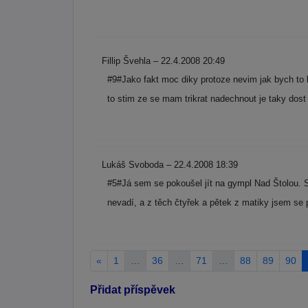
Fillip Švehla – 22.4.2008 20:49
#9#Jako fakt moc diky protoze nevim jak bych to 
to stim ze se mam trikrat nadechnout je taky do
Lukáš Svoboda – 22.4.2008 18:39
#5#Já sem se pokoušel jít na gympl Nad Štolou. S
nevadí, a z těch čtyřek a pětek z matiky jsem se 
«
1
…
36
…
71
…
88
89
90
Přidat příspěvek