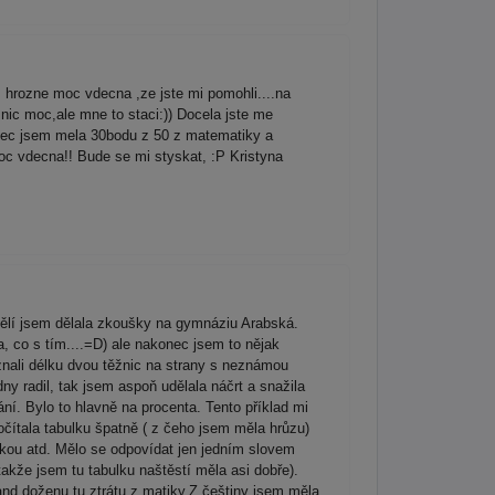
ozne moc vdecna ,ze jste mi pomohli....na
 nic moc,ale mne to staci:)) Docela jste me
konec jsem mela 30bodu z 50 z matematiky a
c vdecna!! Bude se mi styskat, :P Kristyna
ělí jsem dělala zkoušky na gymnáziu Arabská.
, co s tím....=D) ale nakonec jsem to nějak
 znali délku dvou těžnic na strany s neznámou
ny radil, tak jsem aspoň udělala náčrt a snažila
ání. Bylo to hlavně na procenta. Tento příklad mi
očítala tabulku špatně ( z čeho jsem měla hrůzu)
rkou atd. Mělo se odpovídat jen jedním slovem
akže jsem tu tabulku naštěstí měla asi dobře).
and doženu tu ztrátu z matiky.Z češtiny jsem měla