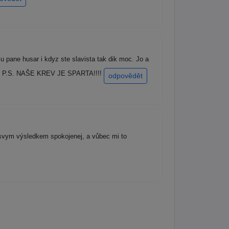
 pane husar i kdyz ste slavista tak dik moc. Jo a
moc. P.S. NAŠE KREV JE SPARTA!!!!
odpovědět
e svym výsledkem spokojenej, a vůbec mi to