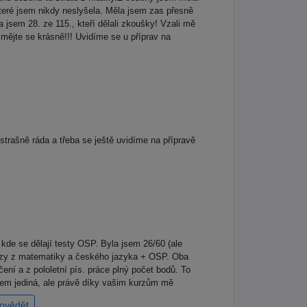
 které jsem nikdy neslyšela. Měla jsem zas přesně
 jsem 28. ze 115., kteří dělali zkoušky! Vzali mě
mějte se krásně!!! Uvidíme se u příprav na
rašně ráda a třeba se ještě uvidíme na přípravě
de se dělají testy OSP. Byla jsem 26/60 (ale
kurzy z matematiky a českého jazyka + OSP. Oba
í a z pololetní pís. práce plný počet bodů. To
jsem jediná, ale právě díky vašim kurzům mě
ovědět