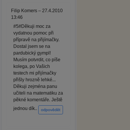
Filip Komers – 27.4.2010
13:46
#5#Děkuji moc za
vydatnou pomoc při
přípravě na přijímačky.
Dostal jsem se na
pardubický gympl!
Musím potvrdit, co píše
kolega, po Vašich
testech mi přijímačky
přišly hrozně lehké...
Děkuji zejména panu
učiteli na matematiku za
pěkné komentáře. Ještě
jednou dík..
odpovědět