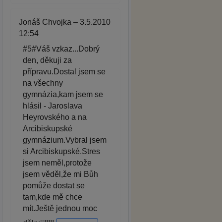
Jonáš Chvojka – 3.5.2010
12:54
#5#Váš vzkaz...Dobrý
den, děkuji za
přípravu.Dostal jsem se
na všechny
gymnázia,kam jsem se
hlásil - Jaroslava
Heyrovského a na
Arcibiskupské
gymnázium.Vybral jsem
si Arcibiskupské.Stres
jsem neměl,protože
jsem věděl,že mi Bůh
pomůže dostat se
tam,kde mě chce
mít.Ještě jednou moc