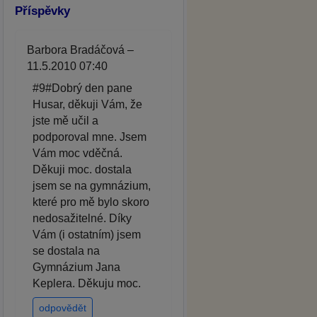
Příspěvky
Barbora Bradáčová –
11.5.2010 07:40
#9#Dobrý den pane
Husar, děkuji Vám, že
jste mě učil a
podporoval mne. Jsem
Vám moc vděčná.
Děkuji moc. dostala
jsem se na gymnázium,
které pro mě bylo skoro
nedosažitelné. Díky
Vám (i ostatním) jsem
se dostala na
Gymnázium Jana
Keplera. Děkuju moc.
odpovědět