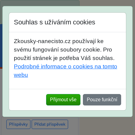
Spustili jsme přihlašování na
školní rok 2026/2027!
Souhlas s užíváním cookies
Zkousky-nanecisto.cz používají ke
svému fungování soubory cookie. Pro
použití stránek je potřeba Váš souhlas.
Menu
Účet
Košík
Podrobné informace o cookies na tomto
webu
Diskuse Jak jste dopadli u
zkoušek na SŠ? Vaše ohlasy
Přijmout vše
Pouze funkční
po skutečných přijímacích
zkouškách
Příspěvky
Přidat příspěvek