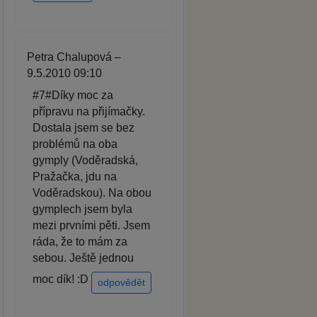
Petra Chalupová –
9.5.2010 09:10
#7#Díky moc za
přípravu na přijímačky.
Dostala jsem se bez
problémů na oba
gymply (Voděradská,
Pražačka, jdu na
Voděradskou). Na obou
gymplech jsem byla
mezi prvními pěti. Jsem
ráda, že to mám za
sebou. Ještě jednou
moc dík! :D
odpovědět