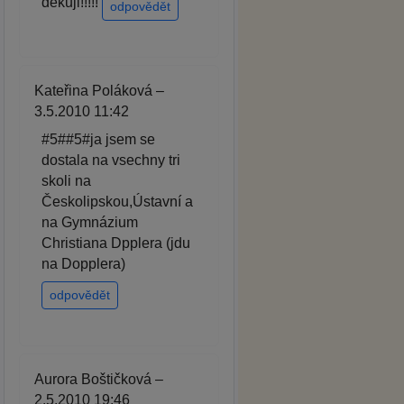
děkuji!!!!!
odpovědět
Kateřina Poláková –
3.5.2010 11:42
#5##5#ja jsem se
dostala na vsechny tri
skoli na
Českolipskou,Ústavní a
na Gymnázium
Christiana Dpplera (jdu
na Dopplera)
odpovědět
Aurora Boštičková –
2.5.2010 19:46