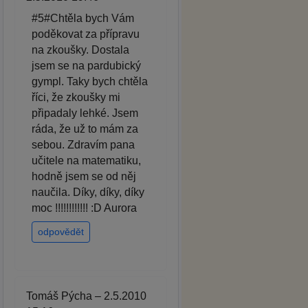
#5#Chtěla bych Vám
poděkovat za přípravu
na zkoušky. Dostala
jsem se na pardubický
gympl. Taky bych chtěla
říci, že zkoušky mi
připadaly lehké. Jsem
ráda, že už to mám za
sebou. Zdravím pana
učitele na matematiku,
hodně jsem se od něj
naučila. Díky, díky, díky
moc !!!!!!!!!!!! :D Aurora
odpovědět
Tomáš Pýcha – 2.5.2010