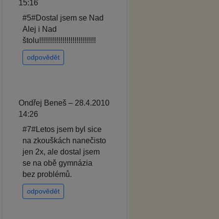
15:16
#5#Dostal jsem se Nad
Alej i Nad
štolu!!!!!!!!!!!!!!!!!!!!!!!!!!!!!
odpovědět
Ondřej Beneš – 28.4.2010
14:26
#7#Letos jsem byl sice
na zkouškách nanečisto
jen 2x, ale dostal jsem
se na obě gymnázia
bez problémů.
odpovědět