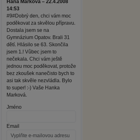
Hana Marková – 22.4.2008
14:53
#9#Dobrý den, chci vám moc
poděkovat za skvělou přípravu.
Dostala jsem se na
Gymnázium Opatov. Brali 31
dětí. Hlásilo se 63. Skončila
jsem 1.! Vůbec jsem to
nečekala. Chci vám ještě
jednou moc poděkovat, protože
bez zkoušek nanečisto bych to
asi tak skvěle nezvládla. Bylo
to super! :-) Vaše Hanka
Marková.
Jméno
Email