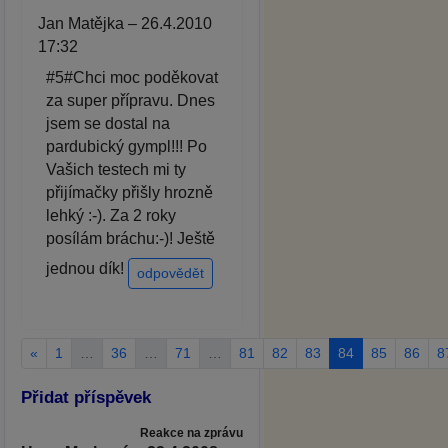
Jan Matějka – 26.4.2010
17:32
#5#Chci moc poděkovat
za super přípravu. Dnes
jsem se dostal na
pardubický gympl!!! Po
Vašich testech mi ty
přijímačky přišly hrozně
lehký :-). Za 2 roky
posílám bráchu:-)! Ještě
jednou dík!
odpovědět
«
1
…
36
…
71
…
81
82
83
84
85
86
8
Přidat příspěvek
Reakce na zprávu