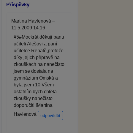
Příspěvky
Martina Havlenová –
11.5.2009 14:16
#5#Mockrát děkuji panu
učiteli Alešovi a paní
učitelce Renatě,protože
díky jejich přípravě na
zkouškách na nanečisto
jsem se dostala na
gymnázium Omská a
byla jsem 10.Všem
ostatním bych chtěla
zkoušky nanečisto
doporučit!!!Martina
Havlenová
odpovědět