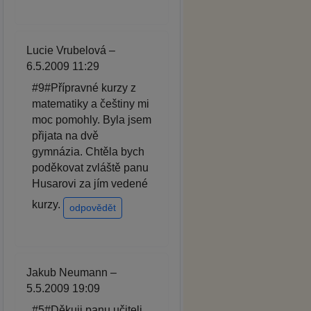
Lucie Vrubelová –
6.5.2009 11:29
#9#Přípravné kurzy z
matematiky a češtiny mi
moc pomohly. Byla jsem
přijata na dvě
gymnázia. Chtěla bych
poděkovat zvláště panu
Husarovi za jím vedené
kurzy.
odpovědět
Jakub Neumann –
5.5.2009 19:09
#5#Děkuji panu učiteli