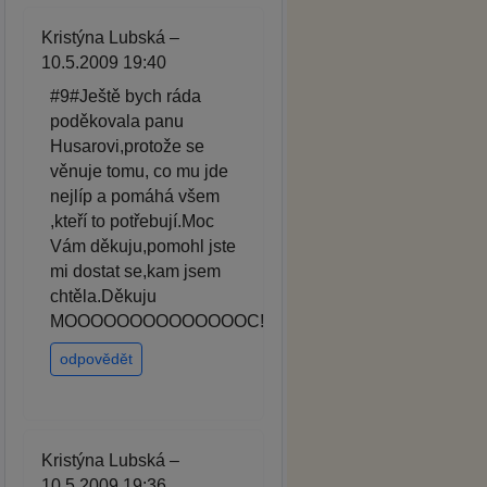
Kristýna Lubská –
10.5.2009 19:40
#9#Ještě bych ráda
poděkovala panu
Husarovi,protože se
věnuje tomu, co mu jde
nejlíp a pomáhá všem
,kteří to potřebují.Moc
Vám děkuju,pomohl jste
mi dostat se,kam jsem
chtěla.Děkuju
MOOOOOOOOOOOOOOC!
odpovědět
Kristýna Lubská –
10.5.2009 19:36