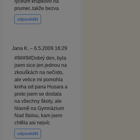
lyceum krupkovo na
prumer..takže bezva
odpovědět
Jana K. – 6.5.2009 16:29
#9##9#Dobrý den, byla
jsem sice jen jednou na
zkouškách na nečisto,
ale velice mi pomohla
kniha od pana Husara a
proto jsem se dostala
na všechny školy, ale
hlavně na Gymnázium
Nad štolou, kam jsem
chtěla asi nejvíc
odpovědět