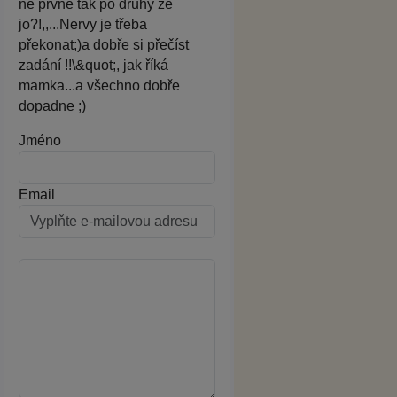
ne prvně tak po druhý že
jo?!,,...Nervy je třeba
překonat;)a dobře si přečíst
zadání !!\&quot;, jak říká
mamka...a všechno dobře
dopadne ;)
Jméno
Email