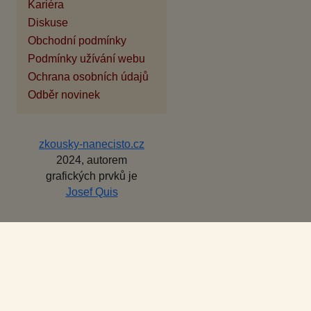
Kariéra
Diskuse
Obchodní podmínky
Podmínky užívání webu
Ochrana osobních údajů
Odběr novinek
zkousky-nanecisto.cz
2024, autorem
grafických prvků je
Josef Quis