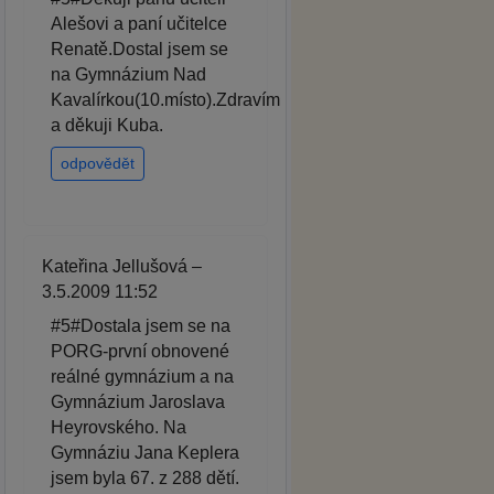
Alešovi a paní učitelce
Renatě.Dostal jsem se
na Gymnázium Nad
Kavalírkou(10.místo).Zdravím
a děkuji Kuba.
odpovědět
Kateřina Jellušová –
3.5.2009 11:52
#5#Dostala jsem se na
PORG-první obnovené
reálné gymnázium a na
Gymnázium Jaroslava
Heyrovského. Na
Gymnáziu Jana Keplera
jsem byla 67. z 288 dětí.