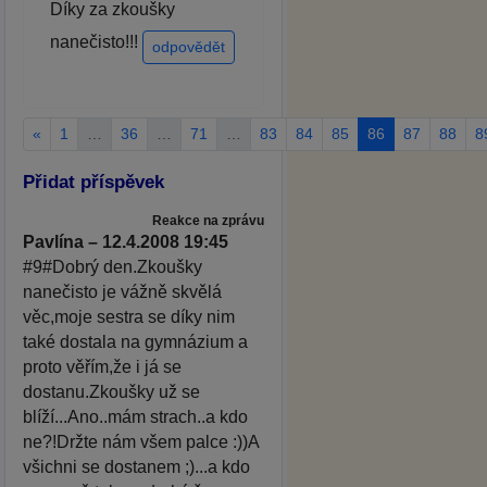
Díky za zkoušky
nanečisto!!!
odpovědět
«
1
…
36
…
71
…
83
84
85
86
87
88
8
Přidat příspěvek
Reakce na zprávu
Pavlína – 12.4.2008 19:45
#9#Dobrý den.Zkoušky
nanečisto je vážně skvělá
věc,moje sestra se díky nim
také dostala na gymnázium a
proto věřím,že i já se
dostanu.Zkoušky už se
blíží...Ano..mám strach..a kdo
ne?!Držte nám všem palce :))A
všichni se dostanem ;)...a kdo