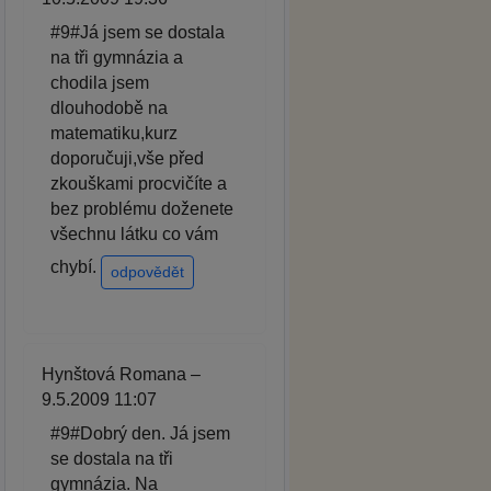
#9#Já jsem se dostala
na tři gymnázia a
chodila jsem
dlouhodobě na
matematiku,kurz
doporučuji,vše před
zkouškami procvičíte a
bez problému doženete
všechnu látku co vám
chybí.
odpovědět
Hynštová Romana –
9.5.2009 11:07
#9#Dobrý den. Já jsem
se dostala na tři
gymnázia. Na