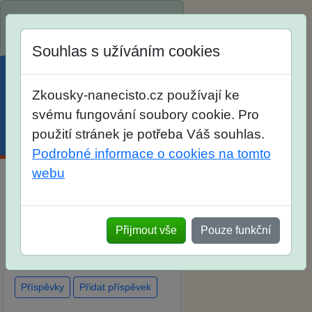
Spustili jsme přihlašování na
školní rok 2026/2027!
Souhlas s užíváním cookies
Zkousky-nanecisto.cz používají ke
svému fungování soubory cookie. Pro
použití stránek je potřeba Váš souhlas.
Menu
Účet
Košík
Podrobné informace o cookies na tomto
webu
Diskuse Jak jste dopadli u
zkoušek na SŠ? Vaše ohlasy
Přijmout vše
Pouze funkční
po skutečných přijímacích
zkouškách
Příspěvky
Přidat příspěvek