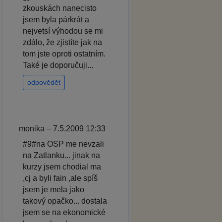
zkouskách nanecisto
jsem byla párkrát a
nejvetsí výhodou se mi
zdálo, že zjistíte jak na
tom jste oproti ostatním.
Také je doporučuji...
odpovědět
monika – 7.5.2009 12:33
#9#na OSP me nevzali
na Zatlanku... jinak na
kurzy jsem chodial ma
,cj a byli fain ,ale spíš
jsem je mela jako
takový opačko... dostala
jsem se na ekonomické