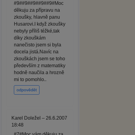
#9##9##9##9##9#Moc
děkuju za přípravu na
zkoušky, hlavně panu
Husarovi.I když zkoušky
nebyly příliš téžké,tak
díky zkouškám
nanečisto jsem si byla
docela jistá.Navíc na
zkouškách jsem se toho
především z matematiky
hodně naučila a hrozně
mi to pomohlo..
odpovědět
Karel Doležel – 26.6.2007
18:48
#7#Moc vám děkuju za