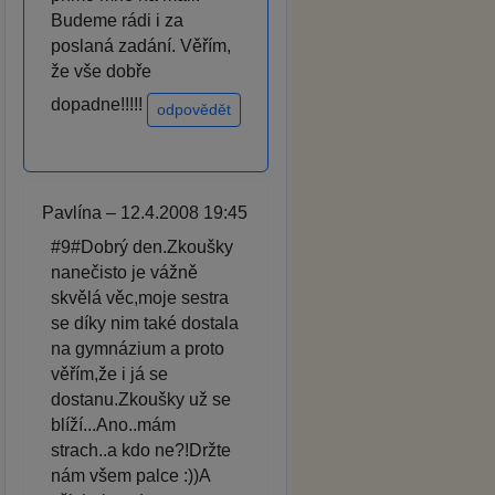
Budeme rádi i za
poslaná zadání. Věřím,
že vše dobře
dopadne!!!!!
odpovědět
Pavlína – 12.4.2008 19:45
#9#Dobrý den.Zkoušky
nanečisto je vážně
skvělá věc,moje sestra
se díky nim také dostala
na gymnázium a proto
věřím,že i já se
dostanu.Zkoušky už se
blíží...Ano..mám
strach..a kdo ne?!Držte
nám všem palce :))A