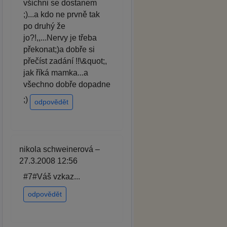
všichni se dostanem
;)...a kdo ne prvně tak
po druhý že
jo?!,,...Nervy je třeba
překonat;)a dobře si
přečíst zadání !!\&quot;,
jak říká mamka...a
všechno dobře dopadne
;)
odpovědět
nikola schweinerová –
27.3.2008 12:56
#7#Váš vzkaz...
odpovědět