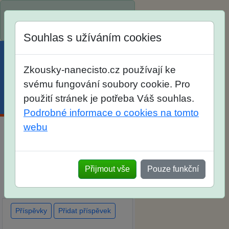
Spustili jsme přihlašování na
školní rok 2026/2027!
Souhlas s užíváním cookies
Zkousky-nanecisto.cz používají ke
svému fungování soubory cookie. Pro
použití stránek je potřeba Váš souhlas.
Menu
Účet
Košík
Podrobné informace o cookies na tomto
webu
Diskuse Jak jste dopadli u
zkoušek na SŠ? Vaše ohlasy
Přijmout vše
Pouze funkční
po skutečných přijímacích
zkouškách
Příspěvky
Přidat příspěvek