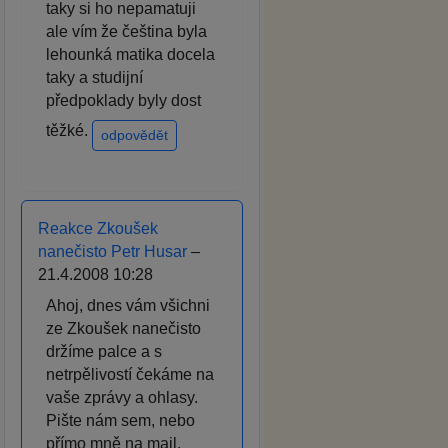
taky si ho nepamatuji
ale vím že čeština byla
lehounká matika docela
taky a studijní
předpoklady byly dost
těžké.
odpovědět
Reakce Zkoušek
nanečisto Petr Husar
–
21.4.2008 10:28
Ahoj, dnes vám všichni
ze Zkoušek nanečisto
držíme palce a s
netrpělivostí čekáme na
vaše zprávy a ohlasy.
Pište nám sem, nebo
přímo mně na mail.