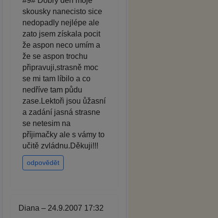
#9# Dobrý den moje
skousky nanecisto sice
nedopadly nejlépe ale
zato jsem získala pocit
že aspon neco umím a
že se aspon trochu
připravuji,strasně moc
se mi tam líbilo a co
nedříve tam půdu
zase.Lektoři jsou ůžasní
a zadání jasná strasne
se netesim na
příjimačky ale s vámy to
učitě zvládnu.Děkuji!!!
odpovědět
Diana – 24.9.2007 17:32