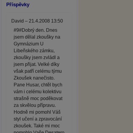
Příspěvky
David – 21.4.2008 13:50
#9#Dobrý den. Dnes
jsem dělal zkoušky na
Gymnázium U
Libeňského zámku,
zkoušky jsem zvládl a
jsem přijat. Velké díky
však patří celému týmu
Zkoušek nanečisto.
Pane Husar, chtěl bych
vám i celému kolektivu
strašně moc poděkovat
za skvělou přípravu.
Hodně mi pomohl Váš
styl učení a zpravocání
zkoušek. Také mi moc
pomohlo Vaše Desatero