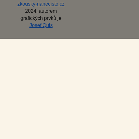
zkousky-nanecisto.cz
2024, autorem
grafických prvků je
Josef Quis