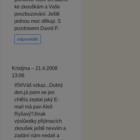
ke zkouškám a Vaše
povzbuzování. Ještě
jednou moc děkuji. S
pozdravem David P.
odpovědět
Kristýna – 21.4.2008
13:06
#5#Váš vzkaz...Dobrý
den,já jsem se jen
chtěla zeptat jaký E-
mail má pan Aleš
Ryšavý?Jinak
výslůedky přijímacích
zkoušek ještě nevvím a
zadání nám nedali a