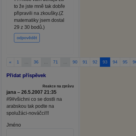
to že jste mně tak dobře
připravili na zkoušky.(Z
matematiky jsem dostal
29 z 30 bodů.)
odpovědět
«
1
…
36
…
71
…
90
91
92
93
94
95
9
Přidat příspěvek
Reakce na zprávu
jana – 26.5.2007 21:35
#9#všichni co se dostli na
arabskou tak podte na
spolužáci-nováčci!!!
Jméno