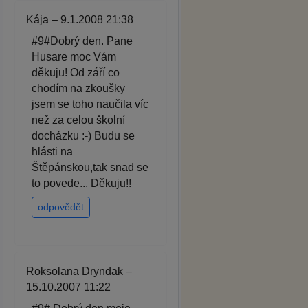
Kája – 9.1.2008 21:38
#9#Dobrý den. Pane
Husare moc Vám
děkuju! Od září co
chodím na zkoušky
jsem se toho naučila víc
než za celou školní
docházku :-) Budu se
hlásti na
Štěpánskou,tak snad se
to povede... Děkuju!!
odpovědět
Roksolana Dryndak –
15.10.2007 11:22