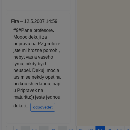
Fira – 12.5.2007 14:59
#9#Pane profesore.
Moooc dekuji za
pripravu na PZ,protoze
jste mi hrozne pomohl,
nebyt vas a vaseho
tymu, nikdy bych
neuspel. Dekuji moc a
tesim se nekdy opet na
brzkou shledanou, napr.
u Pripravek na
maturitu:)) jeste jednou
dekuji...
odpovědět