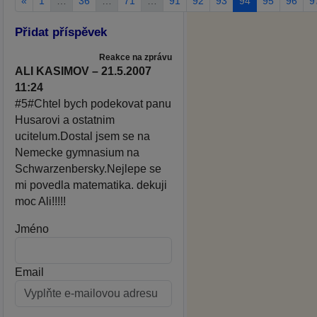
«
1
…
36
…
71
…
91
92
93
94
95
96
9
Přidat příspěvek
Reakce na zprávu
ALI KASIMOV – 21.5.2007
11:24
#5#Chtel bych podekovat panu
Husarovi a ostatnim
ucitelum.Dostal jsem se na
Nemecke gymnasium na
Schwarzenbersky.Nejlepe se
mi povedla matematika. dekuji
moc Ali!!!!!
Jméno
Email