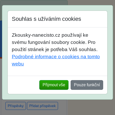
Spustili jsme přihlašování na
školní rok 2026/2027!
Souhlas s užíváním cookies
Zkousky-nanecisto.cz používají ke
svému fungování soubory cookie. Pro
použití stránek je potřeba Váš souhlas.
Menu
Účet
Košík
Podrobné informace o cookies na tomto
webu
Diskuse Jak jste dopadli u
zkoušek na SŠ? Vaše ohlasy
Přijmout vše
Pouze funkční
po skutečných přijímacích
zkouškách
Příspěvky
Přidat příspěvek