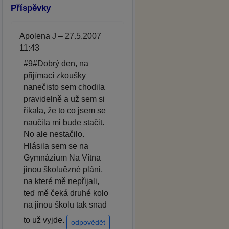
Příspěvky
Apolena J – 27.5.2007
11:43
#9#Dobrý den, na
přijímací zkoušky
nanečisto sem chodila
pravidelně a už sem si
řikala, že to co jsem se
naučila mi bude stačit.
No ale nestačilo.
Hlásila sem se na
Gymnázium Na Vítna
jinou školuězné pláni,
na které mě nepřijali,
teď mě čeká druhé kolo
na jinou školu tak snad
to už vyjde.
odpovědět