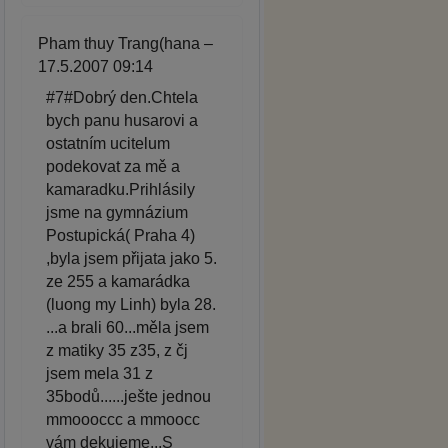
Pham thuy Trang(hana –
17.5.2007 09:14
#7#Dobrý den.Chtela
bych panu husarovi a
ostatním ucitelum
podekovat za mě a
kamaradku.Prihlásily
jsme na gymnázium
Postupická( Praha 4)
,byla jsem přijata jako 5.
ze 255 a kamarádka
(luong my Linh) byla 28.
...a brali 60...měla jsem
z matiky 35 z35, z čj
jsem mela 31 z
35bodů......ješte jednou
mmoooccc a mmoocc
vám dekujeme...S