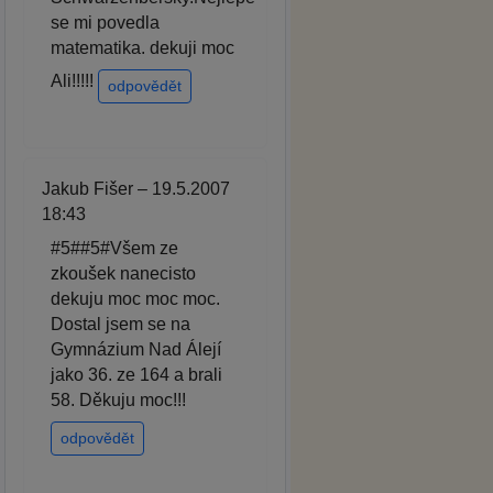
se mi povedla
matematika. dekuji moc
Ali!!!!!
odpovědět
Jakub Fišer – 19.5.2007
18:43
#5##5#Všem ze
zkoušek nanecisto
dekuju moc moc moc.
Dostal jsem se na
Gymnázium Nad Álejí
jako 36. ze 164 a brali
58. Děkuju moc!!!
odpovědět