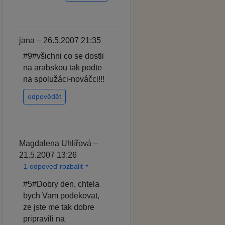
jana – 26.5.2007 21:35
#9#všichni co se dostli
na arabskou tak podte
na spolužáci-nováčci!!!
odpovědět
Magdalena Uhlířová –
21.5.2007 13:26
1 odpoveď rozbalit
#5#Dobry den, chtela
bych Vam podekovat,
ze jste me tak dobre
pripravili na