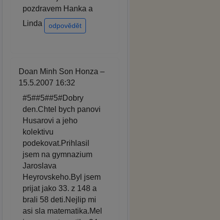
pozdravem Hanka a
Linda
odpovědět
Doan Minh Son Honza –
15.5.2007 16:32
#5##5##5#Dobry
den.Chtel bych panovi
Husarovi a jeho
kolektivu
podekovat.Prihlasil
jsem na gymnazium
Jaroslava
Heyrovskeho.Byl jsem
prijat jako 33. z 148 a
brali 58 deti.Nejlip mi
asi sla matematika.Mel