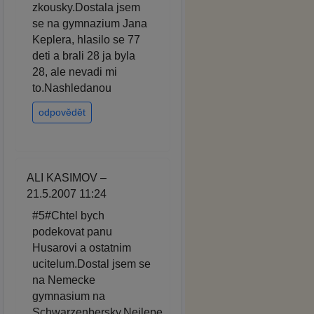
zkousky.Dostala jsem
se na gymnazium Jana
Keplera, hlasilo se 77
deti a brali 28 ja byla
28, ale nevadi mi
to.Nashledanou
odpovědět
ALI KASIMOV –
21.5.2007 11:24
#5#Chtel bych
podekovat panu
Husarovi a ostatnim
ucitelum.Dostal jsem se
na Nemecke
gymnasium na
Schwarzenbersky.Nejlepe