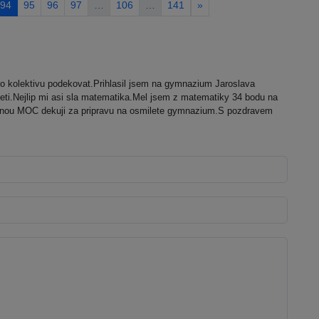
94
95
96
97
…
106
…
141
»
o kolektivu podekovat.Prihlasil jsem na gymnazium Jaroslava
 deti.Nejlip mi asi sla matematika.Mel jsem z matematiky 34 bodu na
te jednou MOC dekuji za pripravu na osmilete gymnazium.S pozdravem