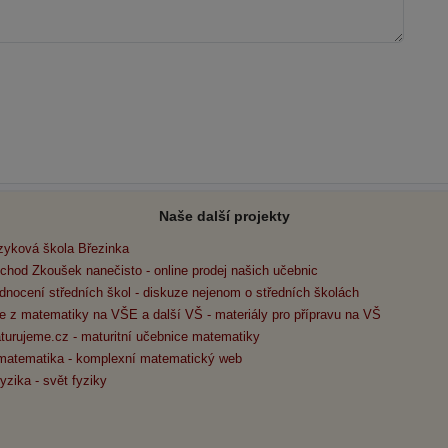
Naše další projekty
zyková škola Březinka
chod Zkoušek nanečisto - online prodej našich učebnic
dnocení středních škol - diskuze nejenom o středních školách
e z matematiky na VŠE a další VŠ - materiály pro přípravu na VŠ
turujeme.cz - maturitní učebnice matematiky
matematika - komplexní matematický web
yzika - svět fyziky