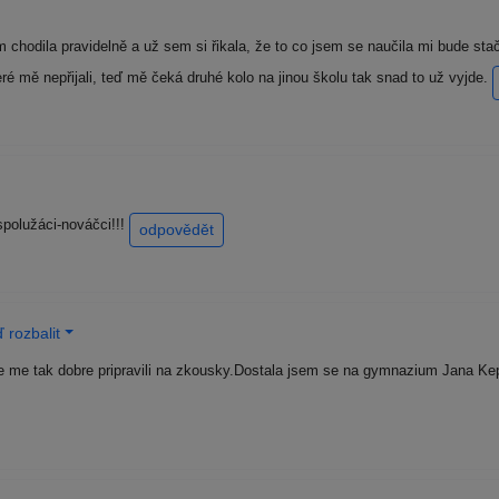
chodila pravidelně a už sem si řikala, že to co jsem se naučila mi bude stači
é mě nepřijali, teď mě čeká druhé kolo na jinou školu tak snad to už vyjde.
spolužáci-nováčci!!!
odpovědět
 rozbalit
me tak dobre pripravili na zkousky.Dostala jsem se na gymnazium Jana Keplera