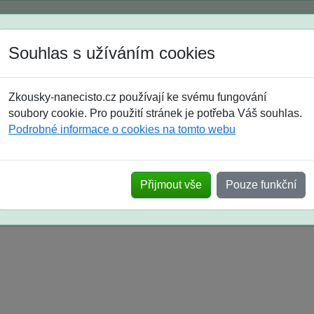
Spustili jsme přihlašování na školní rok 2026/2027!
Souhlas s užíváním cookies
Jak si vybrat
Časté dotazy
Zkousky-nanecisto.cz používají ke svému fungování
8. třída
9. třída
střední
maturanti
soutěže
prázdniny
soubory cookie. Pro použití stránek je potřeba Váš souhlas.
Podrobné informace o cookies na tomto webu
k na SŠ? Vaše ohlasy po skutečných přijímací
Přijmout vše
Pouze funkční