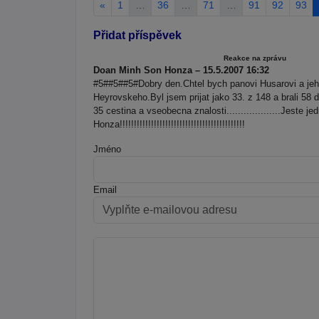
«
1
…
36
…
71
…
91
92
93
Přidat příspěvek
Reakce na zprávu
Doan Minh Son Honza – 15.5.2007 16:32
#5##5##5#Dobry den.Chtel bych panovi Husarovi a jeh
Heyrovskeho.Byl jsem prijat jako 33. z 148 a brali 58
35 cestina a vseobecna znalosti...................Jes
Honza!!!!!!!!!!!!!!!!!!!!!!!!!!!!!!!!!!!!!!!!!!!!
Jméno
Email