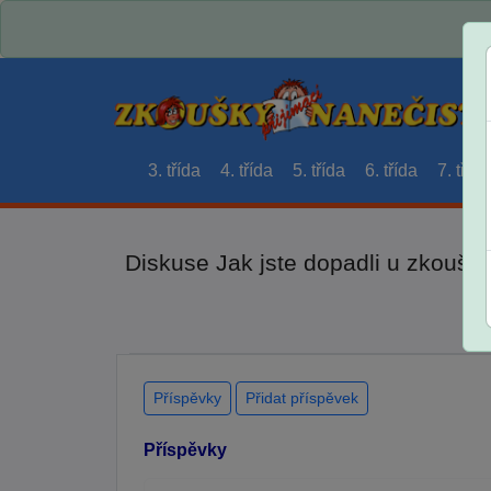
3. třída
4. třída
5. třída
6. třída
7. třída
Diskuse Jak jste dopadli u zkouše
Příspěvky
Přidat příspěvek
Příspěvky