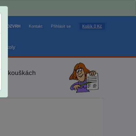
Košík 0 Kč
ROZVRH
Kontakt
Přihlásit se
školy
ch zkouškách