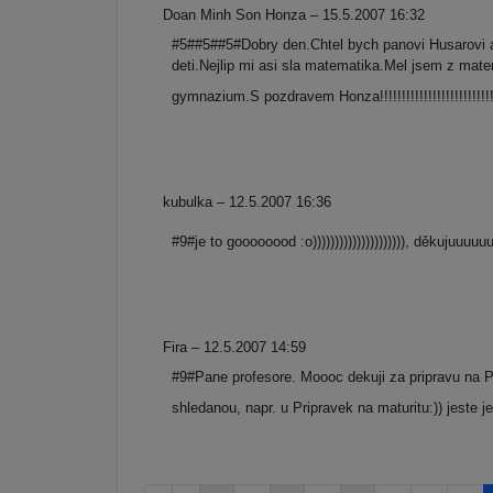
Doan Minh Son Honza – 15.5.2007 16:32
#5##5##5#Dobry den.Chtel bych panovi Husarovi a 
deti.Nejlip mi asi sla matematika.Mel jsem z matem
gymnazium.S pozdravem Honza!!!!!!!!!!!!!!!!!!!!!!!!!!!!!
kubulka – 12.5.2007 16:36
#9#je to goooooood :o))))))))))))))))))))), děkujuuuuuu
Fira – 12.5.2007 14:59
#9#Pane profesore. Moooc dekuji za pripravu na P
shledanou, napr. u Pripravek na maturitu:)) jeste j