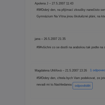
Apolena J – 27.5.2007 11:43
#9#Dobrý den, na přijímací zkoušky nanečisto sem 
Gymnázium Na Vítna jinou školuězné pláni, na kter
jana – 26.5.2007 21:35
#9#všichni co se dostli na arabskou tak podte na 
1 odpoveď
Magdalena Uhlířová – 21.5.2007 13:26
#5#Dobry den, chtela bych Vam podekovat, ze jste 
nevadi mi to.Nashledanou
odpovědět