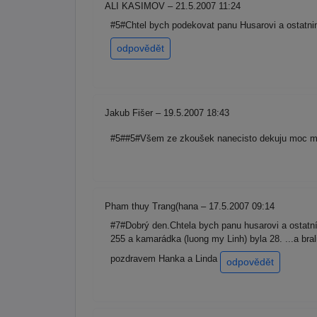
ALI KASIMOV – 21.5.2007 11:24
#5#Chtel bych podekovat panu Husarovi a ostatni
odpovědět
Jakub Fišer – 19.5.2007 18:43
#5##5#Všem ze zkoušek nanecisto dekuju moc moc
Pham thuy Trang(hana – 17.5.2007 09:14
#7#Dobrý den.Chtela bych panu husarovi a ostatní
255 a kamarádka (luong my Linh) byla 28. ...a br
pozdravem Hanka a Linda
odpovědět