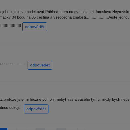
jeho kolektivu podekovat.Prihlasil jsem na gymnazium Jaroslava Heyrovskeho.
atiky 34 bodu na 35 cestina a vseobecna znalosti...................Jeste jedn
!!!!!!!!!!!!!!!
odpovědět
uuuuuu............
odpovědět
Z,protoze jste mi hrozne pomohl, nebyt vas a vaseho tymu, nikdy bych neus
ednou dekuji...
odpovědět