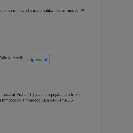
e se mi povedla matematika. dekuji moc Ali!!!!!
 Děkuju moc!!!
odpovědět
pická( Praha 4) ,byla jsem přijata jako 5. ze
jednou mmoooccc a mmoocc vám dekujeme...S