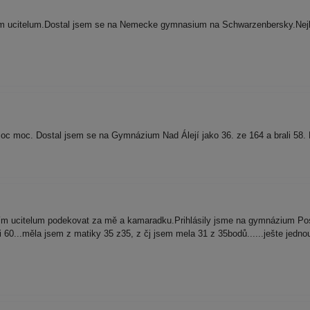
m ucitelum.Dostal jsem se na Nemecke gymnasium na Schwarzenbersky.Nejlep
 moc. Dostal jsem se na Gymnázium Nad Álejí jako 36. ze 164 a brali 58.
m ucitelum podekovat za mě a kamaradku.Prihlásily jsme na gymnázium Postu
ali 60...měla jsem z matiky 35 z35, z čj jsem mela 31 z 35bodů......ješte 