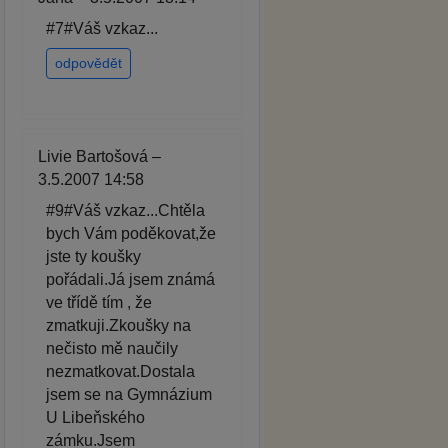
#7#Váš vzkaz...
odpovědět
Livie Bartošová –
3.5.2007 14:58
#9#Váš vzkaz...Chtěla
bych Vám poděkovat,že
jste ty koušky
pořádali.Já jsem známá
ve třídě tím , že
zmatkuji.Zkoušky na
nečisto mě naučily
nezmatkovat.Dostala
jsem se na Gymnázium
U Libeňského
zámku.Jsem