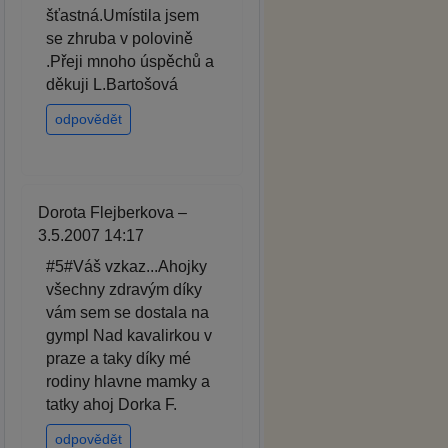
šťastná.Umístila jsem
se zhruba v polovině
.Přeji mnoho úspěchů a
děkuji L.Bartošová
odpovědět
Dorota Flejberkova –
3.5.2007 14:17
#5#Váš vzkaz...Ahojky
všechny zdravým díky
vám sem se dostala na
gympl Nad kavalirkou v
praze a taky díky mé
rodiny hlavne mamky a
tatky ahoj Dorka F.
odpovědět