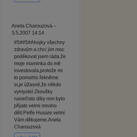
Aneta Charouzová –
3.5.2007 14:14
#5##5#Ahojky všechny
zdravým a chci jim moc
poděkovat jsem ráda.že
moje maminka do mě
investovala,protože mi
to pomohlo řekněme
si,je úžasné,že někdo
vymyslel Zkoušky
nanečisto díky nim bylo
přijato velmi mnoho
dětí.Petře Husare velmi
Vám děkujeme.Aneta
Charouzová