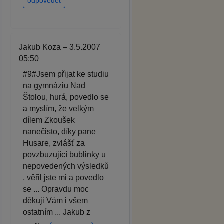
odpovědět
Jakub Koza – 3.5.2007
05:50
#9#Jsem přijat ke studiu
na gymnáziu Nad
Štolou, hurá, povedlo se
a myslím, že velkým
dílem Zkoušek
nanečisto, díky pane
Husare, zvlášť za
povzbuzující bublinky u
nepovedených výsledků
, věřil jste mi a povedlo
se ... Opravdu moc
děkuji Vám i všem
ostatním ... Jakub z