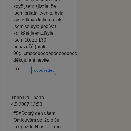
když jsem zjistila, že
jsem přijátá...venku byla
výsledková listina a tak
jsem se byla podívat
kolikátá jsem...Byla
jsem 10. ze 130
uchazečů (brali
90).....moooooooooooooooooc
děkuju ani nevíte
jak.........
odpovědět
Thao Ha Thanh –
4.5.2007 13:53
#5#Dobrý den všem!
Omlouvám se ,že píšu
tak pozdě.Hlásila jsem