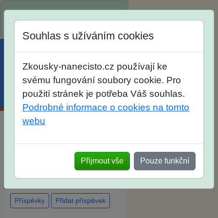
Spustili jsme přihlašování na
školní rok 2026/2027!
Souhlas s užíváním cookies
Zkousky-nanecisto.cz používají ke
svému fungování soubory cookie. Pro
použití stránek je potřeba Váš souhlas.
Menu
Účet
Košík
Podrobné informace o cookies na tomto
webu
Diskuse Jak jste dopadli u
zkoušek na SŠ? Vaše ohlasy
Přijmout vše
Pouze funkční
po skutečných přijímacích
zkouškách
Příspěvky
Přidat příspěvek