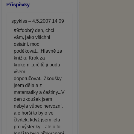
Příspěvky
spykiss – 4.5.2007 14:09
#9#dobrý den, chci
vám, jako všichni
ostatní, moc
poděkovat....Hlavně za
knížku Krok za
krokem...určitě ji budu
všem
doporučovat...Zkoušky
jsem dělala z
matematiky a češtiny...V
den zkoušek jsem
nebyla vůbec nervozní,
ale horší to bylo ve
čtvrtek, když jsem jela
pro výsledky....ale o to
lepší to bylo překvapení,