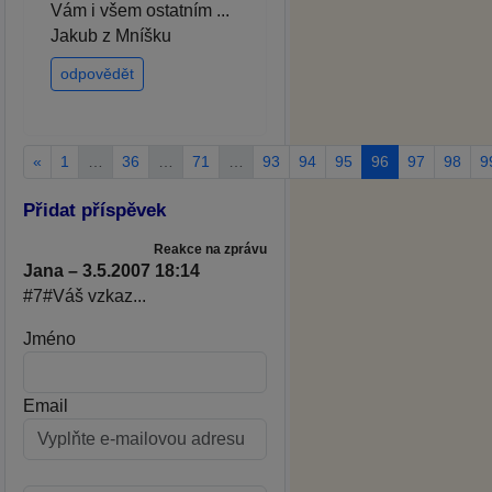
Vám i všem ostatním ...
Jakub z Mníšku
odpovědět
«
1
…
36
…
71
…
93
94
95
96
97
98
9
Přidat příspěvek
Reakce na zprávu
Jana – 3.5.2007 18:14
#7#Váš vzkaz...
Jméno
Email