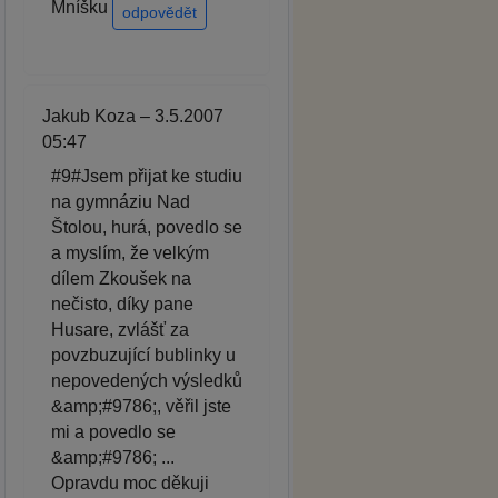
Mníšku
odpovědět
Jakub Koza – 3.5.2007
05:47
#9#Jsem přijat ke studiu
na gymnáziu Nad
Štolou, hurá, povedlo se
a myslím, že velkým
dílem Zkoušek na
nečisto, díky pane
Husare, zvlášť za
povzbuzující bublinky u
nepovedených výsledků
&amp;#9786;, věřil jste
mi a povedlo se
&amp;#9786; ...
Opravdu moc děkuji