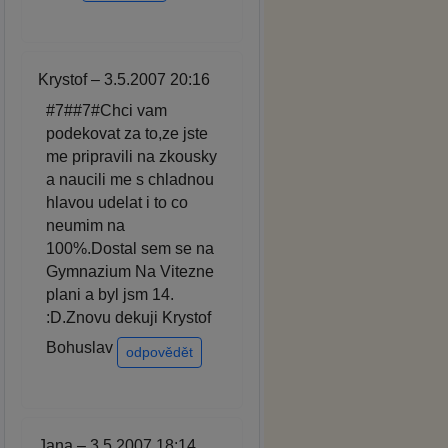
Krystof – 3.5.2007 20:16
#7##7#Chci vam
podekovat za to,ze jste
me pripravili na zkousky
a naucili me s chladnou
hlavou udelat i to co
neumim na
100%.Dostal sem se na
Gymnazium Na Vitezne
plani a byl jsm 14.
:D.Znovu dekuji Krystof
Bohuslav
odpovědět
Jana – 3.5.2007 18:14