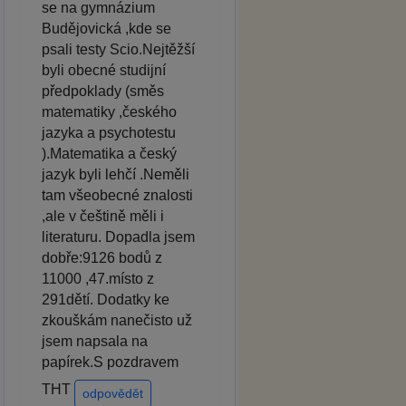
se na gymnázium
Budějovická ,kde se
psali testy Scio.Nejtěžší
byli obecné studijní
předpoklady (směs
matematiky ,českého
jazyka a psychotestu
).Matematika a český
jazyk byli lehčí .Neměli
tam všeobecné znalosti
,ale v češtině měli i
literaturu. Dopadla jsem
dobře:9126 bodů z
11000 ,47.místo z
291dětí. Dodatky ke
zkouškám nanečisto už
jsem napsala na
papírek.S pozdravem
THT
odpovědět