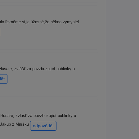
lo řekněme si,je úžasné,že někdo vymyslel
usare, zvlášť za povzbuzující bublinky u
dět
Husare, zvlášť za povzbuzující bublinky u
. Jakub z Mníšku
odpovědět