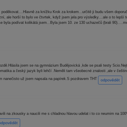
c poděkovat....Hlavně za knížku Krok za krokem...určitě ji budu všem dopor
, ale horší to bylo ve čtvrtek, když jsem jela pro výsledky....ale o to lepší 
 se byla podívat kolikátá jsem...Byla jsem 10. ze 130 uchazečů (brali 90).....
dě.Hlásila jsem se na gymnázium Budějovická ,kde se psali testy Scio.Nejt
tika a český jazyk byli lehčí .Neměli tam všeobecné znalosti ,ale v češtině
ám nanečisto už jsem napsala na papírek.S pozdravem THT
odpovědět
avili na zkousky a naucili me s chladnou hlavou udelat i to co neumim na 
odpovědět