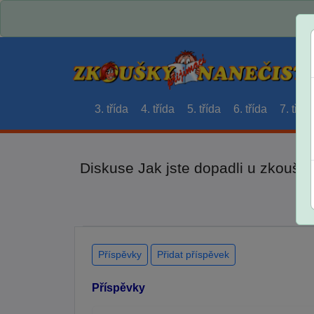
3. třída
4. třída
5. třída
6. třída
7. třída
Diskuse Jak jste dopadli u zkouše
Příspěvky
Přidat příspěvek
Příspěvky