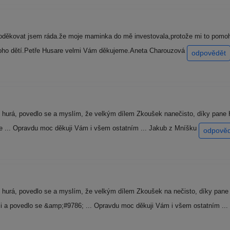
děkovat jsem ráda.že moje maminka do mě investovala,protože mi to pomoh
mnoho dětí.Petře Husare velmi Vám děkujeme.Aneta Charouzová
odpovědět
 hurá, povedlo se a myslím, že velkým dílem Zkoušek nanečisto, díky pane H
se ... Opravdu moc děkuji Vám i všem ostatním ... Jakub z Mníšku
odpově
 hurá, povedlo se a myslím, že velkým dílem Zkoušek na nečisto, díky pane 
i a povedlo se &amp;#9786; ... Opravdu moc děkuji Vám i všem ostatním ..