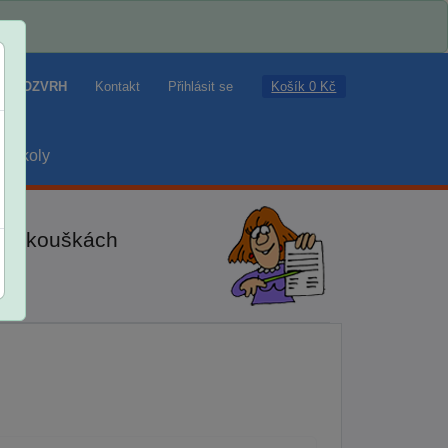
Košík 0 Kč
ROZVRH
Kontakt
Přihlásit se
školy
ch zkouškách