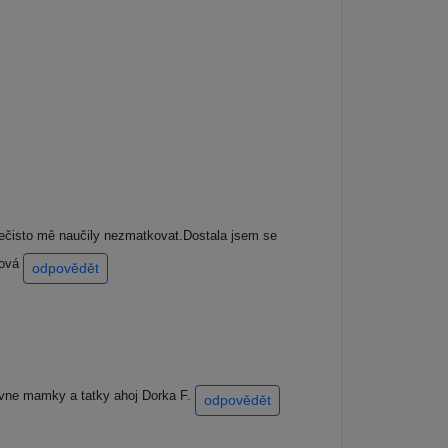
nečisto mě naučily nezmatkovat.Dostala jsem se
šová
odpovědět
avne mamky a tatky ahoj Dorka F.
odpovědět