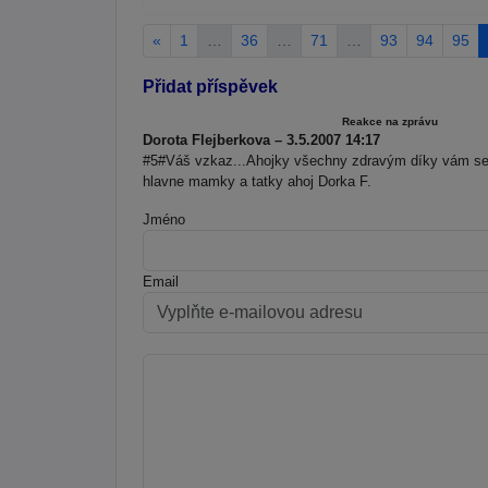
«
1
…
36
…
71
…
93
94
95
Přidat příspěvek
Reakce na zprávu
Dorota Flejberkova – 3.5.2007 14:17
#5#Váš vzkaz...Ahojky všechny zdravým díky vám sem
hlavne mamky a tatky ahoj Dorka F.
Jméno
Email