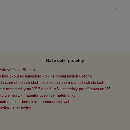
Naše další projekty
zyková škola Březinka
chod Zkoušek nanečisto - online prodej našich učebnic
dnocení středních škol - diskuze nejenom o středních školách
e z matematiky na VŠE a další VŠ - materiály pro přípravu na VŠ
turujeme.cz - maturitní učebnice matematiky
matematika - komplexní matematický web
yzika - svět fyziky