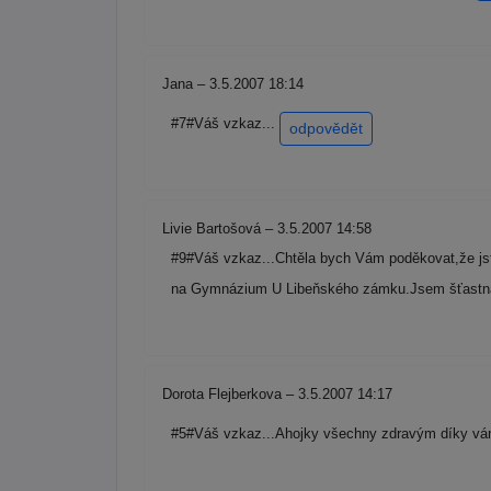
Jana – 3.5.2007 18:14
#7#Váš vzkaz...
odpovědět
Livie Bartošová – 3.5.2007 14:58
#9#Váš vzkaz...Chtěla bych Vám poděkovat,že jst
na Gymnázium U Libeňského zámku.Jsem šťastná.U
Dorota Flejberkova – 3.5.2007 14:17
#5#Váš vzkaz...Ahojky všechny zdravým díky vám