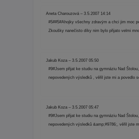
Aneta Charouzová – 3.5.2007 14:14
#5##5#Ahojky všechny zdravým a chci jim moc po
Zkoušky nanečisto díky nim bylo přijato velmi 
Jakub Koza – 3.5.2007 05:50
#9#Jsem přijat ke studiu na gymnáziu Nad Štolou,
nepovedených výsledků , věřil jste mi a povedlo 
Jakub Koza – 3.5.2007 05:47
#9#Jsem přijat ke studiu na gymnáziu Nad Štolou,
nepovedených výsledků &amp;#9786;, věřil jste m