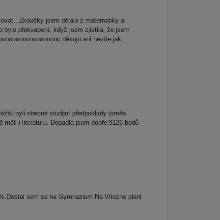
učovat...Zkoušky jsem dělala z matematiky a
to bylo překvapení, když jsem zjistila, že jsem
moooooooooooooooooc děkuju ani nevíte jak.........
ěžší byli obecné studijní předpoklady (směs
 měli i literaturu. Dopadla jsem dobře:9126 bodů
100%.Dostal sem se na Gymnazium Na Vitezne plani