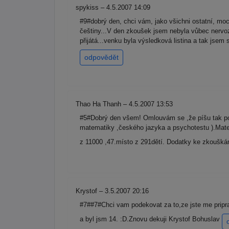
spykiss – 4.5.2007 14:09
#9#dobrý den, chci vám, jako všichni ostatní, mo
češtiny...V den zkoušek jsem nebyla vůbec nervozní
přijátá...venku byla výsledková listina a tak jsem
odpovědět
Thao Ha Thanh – 4.5.2007 13:53
#5#Dobrý den všem! Omlouvám se ,že píšu tak poz
matematiky ,českého jazyka a psychotestu ).Matema
z 11000 ,47.místo z 291dětí. Dodatky ke zkoušk
Krystof – 3.5.2007 20:16
#7##7#Chci vam podekovat za to,ze jste me pripr
a byl jsm 14. :D.Znovu dekuji Krystof Bohuslav