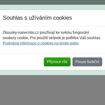
Spustili jsme přihlašování na školní rok 2026/2027!
Souhlas s užíváním cookies
Jak si vybrat
Časté dotazy
Zkousky-nanecisto.cz používají ke svému fungování
8. třída
9. třída
střední
maturanti
soutěže
prázdniny
soubory cookie. Pro použití stránek je potřeba Váš souhlas.
Podrobné informace o cookies na tomto webu
k na SŠ? Vaše ohlasy po skutečných přijímací
Přijmout vše
Pouze funkční