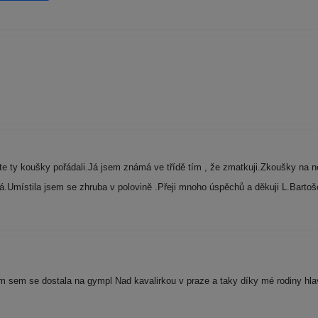
e ty koušky pořádali.Já jsem známá ve třídě tím , že zmatkuji.Zkoušky na 
místila jsem se zhruba v polovině .Přeji mnoho úspěchů a děkuji L.Barto
 sem se dostala na gympl Nad kavalirkou v praze a taky díky mé rodiny hl