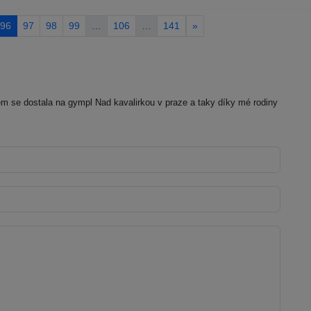
96
97
98
99
…
106
…
141
»
 se dostala na gympl Nad kavalirkou v praze a taky díky mé rodiny