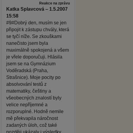
Reakce na zprávu
Katka Splavcová – 1.5.2007
15:58
#9#Dobrý den, musím se jen
připojit k zástupu chvály, která
se tyčí níže. Se zkouškami
nanečisto jsem byla
maximálně spokojená a všem
je vřele doporučuji. Hlásila
jsem se na Gymnázium
Voděradská (Praha,
Strašnice). Moje pocity po
absolvování testů z
matematiky, češtiny a
všeobecných znalostí byly
velice nepříjemné a
rozporuplné. Hodně nemile
mě překvapila náročnost
zadaných úloh, což také
později ukázaly i výsledky.