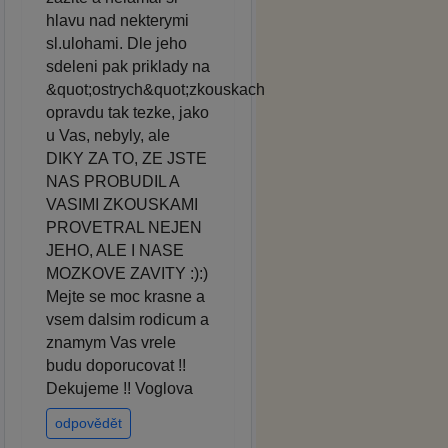
hlavu nad nekterymi
sl.ulohami. Dle jeho
sdeleni pak priklady na
&quot;ostrych&quot;zkouskach
opravdu tak tezke, jako
u Vas, nebyly, ale
DIKY ZA TO, ZE JSTE
NAS PROBUDIL A
VASIMI ZKOUSKAMI
PROVETRAL NEJEN
JEHO, ALE I NASE
MOZKOVE ZAVITY :):)
Mejte se moc krasne a
vsem dalsim rodicum a
znamym Vas vrele
budu doporucovat !!
Dekujeme !! Voglova
odpovědět