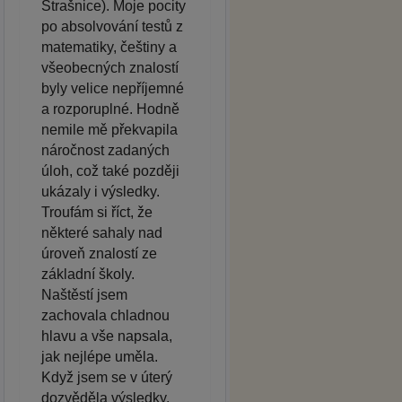
Strašnice). Moje pocity
po absolvování testů z
matematiky, češtiny a
všeobecných znalostí
byly velice nepříjemné
a rozporuplné. Hodně
nemile mě překvapila
náročnost zadaných
úloh, což také později
ukázaly i výsledky.
Troufám si říct, že
některé sahaly nad
úroveň znalostí ze
základní školy.
Naštěstí jsem
zachovala chladnou
hlavu a vše napsala,
jak nejlépe uměla.
Když jsem se v úterý
dozvěděla výsledky,