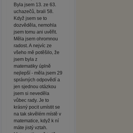
Byla jsem 13. ze 63.
uchazečů, brali 58.
Když jsem se to
dozvěděla, nemohla
jsem tomu ani uvěřit.
Měla jsem ohromnou
radost. A nejvíc ze
všeho mě potěšilo, že
jsem byla z
matematiky úplně
nejlepší - měla jsem 29
správných odpovědí a
jen sjednou otázkou
jsem si neveděla
vůbec rady. Je to
krásný pocit umístit se
na tak skvělém místě v
matematice, když k ní
máte jistý vztah.