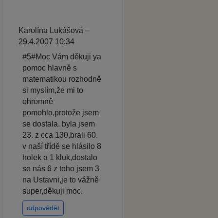
Karolína Lukášová –
29.4.2007 10:34
#5#Moc Vám děkuji ya
pomoc hlavně s
matematikou rozhodně
si myslím,že mi to
ohromně
pomohlo,protože jsem
se dostala. byla jsem
23. z cca 130,brali 60.
v naší třídě se hlásilo 8
holek a 1 kluk,dostalo
se nás 6 z toho jsem 3
na Ustavni,je to vážně
super,děkuji moc.
odpovědět