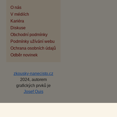
O nás
V médiích
Kariéra
Diskuse
Obchodní podmínky
Podmínky užívání webu
Ochrana osobních údajů
Odběr novinek
zkousky-nanecisto.cz
2024, autorem
grafických prvků je
Josef Quis