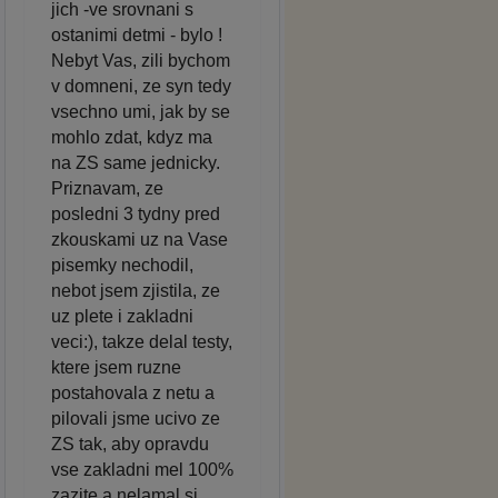
jich -ve srovnani s
ostanimi detmi - bylo !
Nebyt Vas, zili bychom
v domneni, ze syn tedy
vsechno umi, jak by se
mohlo zdat, kdyz ma
na ZS same jednicky.
Priznavam, ze
posledni 3 tydny pred
zkouskami uz na Vase
pisemky nechodil,
nebot jsem zjistila, ze
uz plete i zakladni
veci:), takze delal testy,
ktere jsem ruzne
postahovala z netu a
pilovali jsme ucivo ze
ZS tak, aby opravdu
vse zakladni mel 100%
zazite a nelamal si