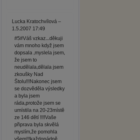
Lucka Kratochvílová –
1.5.2007 17:49
#5#Váš vzkaz...děkuji
vám mnoho když jsem
dopsala ,myslela jsem,
že jsem to
neudělala,dělala jsem
zkoušky Nad
Štolu!!!Nakonec jsem
se dozvěděla výsledky
a byla jsem
ráda,protože jsem se
umístila na 20-23místě
ze 146 dětí !!!!Vaše
připrava byla skvělá
myslím,že pomohla
všem!!!každopádně