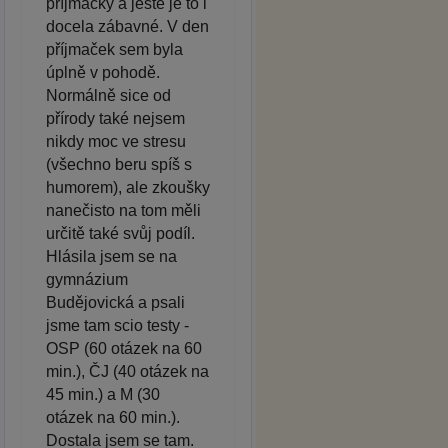
příjmačky a ještě je to i
docela zábavné. V den
příjmaček sem byla
úplně v pohodě.
Normálně sice od
přírody také nejsem
nikdy moc ve stresu
(všechno beru spíš s
humorem), ale zkoušky
nanečisto na tom měli
určitě také svůj podíl.
Hlásila jsem se na
gymnázium
Budějovická a psali
jsme tam scio testy -
OSP (60 otázek na 60
min.), ČJ (40 otázek na
45 min.) a M (30
otázek na 60 min.).
Dostala jsem se tam.