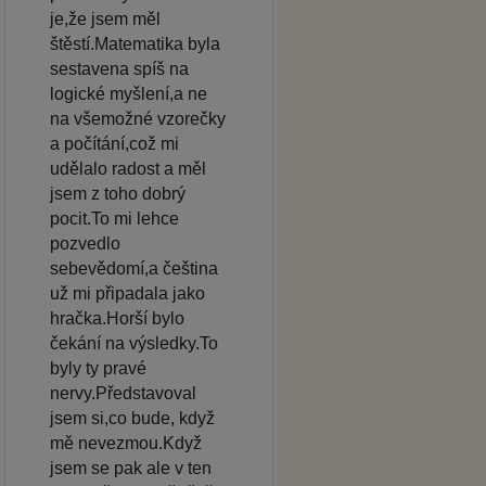
je,že jsem měl
štěstí.Matematika byla
sestavena spíš na
logické myšlení,a ne
na všemožné vzorečky
a počítání,což mi
udělalo radost a měl
jsem z toho dobrý
pocit.To mi lehce
pozvedlo
sebevědomí,a čeština
už mi připadala jako
hračka.Horší bylo
čekání na výsledky.To
byly ty pravé
nervy.Představoval
jsem si,co bude, když
mě nevezmou.Když
jsem se pak ale v ten