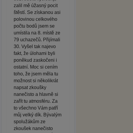
zalil mě úžasný pocit
štěstí. Se získanou asi
polovinou celkového
počtu bodů jsem se
umístila na 8. místě ze
79 uchazečů. Přijímali
30. Vyšel tak najevo
fakt, že úlohami byli
poněkud zaskočeni i
ostatní. Moc si cením
toho, že jsem měla tu
možnost si několikrát
napsat zkoušky
nanečisto a hlavně si
zařít tu atmosféru. Za
to všechno Vám patří
můj velký dík. Bývalým
spolužákům ze
zkoušek nanečisto