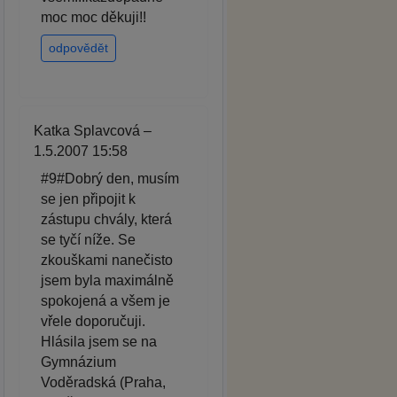
moc moc děkuji!!
odpovědět
Katka Splavcová –
1.5.2007 15:58
#9#Dobrý den, musím
se jen připojit k
zástupu chvály, která
se tyčí níže. Se
zkouškami nanečisto
jsem byla maximálně
spokojená a všem je
vřele doporučuji.
Hlásila jsem se na
Gymnázium
Voděradská (Praha,