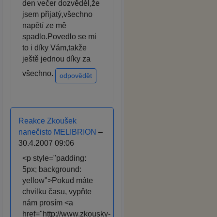
den večer dozvěděl,že
jsem přijatý,všechno
napětí ze mě
spadlo.Povedlo se mi
to i díky Vám,takže
ještě jednou díky za
všechno.
odpovědět
Reakce Zkoušek
nanečisto MELIBRION
–
30.4.2007 09:06
<p style="padding:
5px; background:
yellow">Pokud máte
chvilku času, vypňte
nám prosím <a
href="http://www.zkousky-