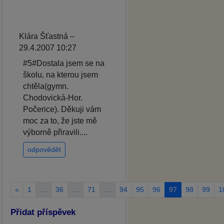
Klára Šťastná –
29.4.2007 10:27
#5#Dostala jsem se na
školu, na kterou jsem
chtěla(gymn.
Chodovická-Hor.
Počerice). Děkuji vám
moc za to, že jste mě
výborně přiravili....
odpovědět
«
1
…
36
…
71
…
94
95
96
97
98
99
1
Přidat příspěvek