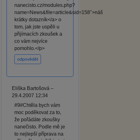
nanecisto.cz/modules.php?
name=News&file=article&sid=158">náš
krátky dotazník</a> o
tom, jak jste uspěli u
přijímacích zkoušek a
co vám nejvíce
pomohlo.</p>
odpovědět
Eliška Bartošová –
29.4.2007 12:34
#9#Chtěla bych vám
moc poděkovat za to,
že pořádáte zkoušky
nanečisto. Podle mě je
to nejlepší příprava na