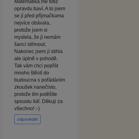
Matematika mě totiž
opravdu baví. A to jsem
se jí před příjmačkama
nejvíce obávala,
protože jsem si
myslela, že jí nemám
šanci stihnout.
Nakonec jsem jí stihla
ale úplně v pohodě.
Tak vám chci popřát
mnoho štěstí do
budoucna s pořádáním
zkoušek nanečisto,
protože tím potěšíte
spoustu lidí. Děkuji za
všechno! :-)
odpovědět