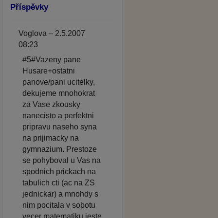
Příspěvky
Voglova – 2.5.2007
08:23
#5#Vazeny pane
Husare+ostatni
panove/pani ucitelky,
dekujeme mnohokrat
za Vase zkousky
nanecisto a perfektni
pripravu naseho syna
na prijimacky na
gymnazium. Prestoze
se pohyboval u Vas na
spodnich prickach na
tabulich cti (ac na ZS
jednickar) a mnohdy s
nim pocitala v sobotu
vecer matematiku jeste