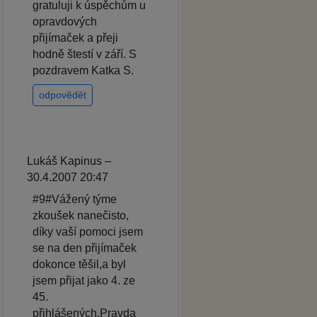
gratuluji k úspěchům u
opravdových
přijímaček a přeji
hodně štestí v září. S
pozdravem Katka S.
odpovědět
Lukáš Kapinus –
30.4.2007 20:47
#9#Vážený týme
zkoušek nanečisto,
díky vaší pomoci jsem
se na den přijímaček
dokonce těšil,a byl
jsem přijat jako 4. ze
45.
přihlášených.Pravda