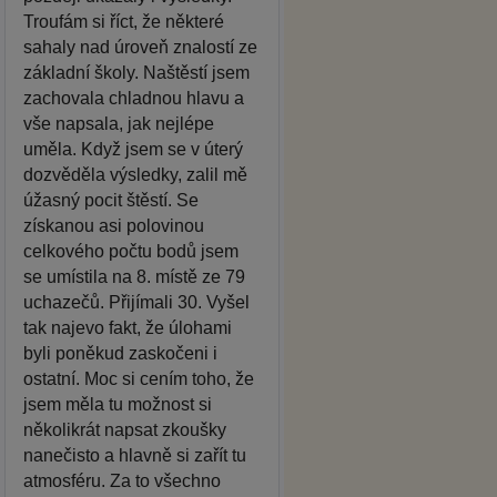
Troufám si říct, že některé
sahaly nad úroveň znalostí ze
základní školy. Naštěstí jsem
zachovala chladnou hlavu a
vše napsala, jak nejlépe
uměla. Když jsem se v úterý
dozvěděla výsledky, zalil mě
úžasný pocit štěstí. Se
získanou asi polovinou
celkového počtu bodů jsem
se umístila na 8. místě ze 79
uchazečů. Přijímali 30. Vyšel
tak najevo fakt, že úlohami
byli poněkud zaskočeni i
ostatní. Moc si cením toho, že
jsem měla tu možnost si
několikrát napsat zkoušky
nanečisto a hlavně si zařít tu
atmosféru. Za to všechno