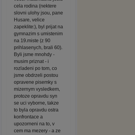
cela rodina (nektere
slovni ulohy jsou, pane
Husare, velice
zapeklite:), byl prijat na
gymnazim s umistenim
na 19.miste (z 90
prihlasenych, brali 60).
Byli jsme mnohdy -
musim priznat - i
rozladeni po tom, co
jsme obdrzeli postou
opravene pisemky s
mizernym vysledkem,
protoze opravdu syn
se uci vyborne, takze
to byla opravdu ostra
konfrontace a
upozorneni na to, v
cem ma mezery - a ze