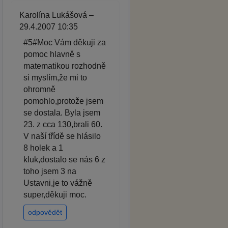
Karolína Lukášová –
29.4.2007 10:35
#5#Moc Vám děkuji za
pomoc hlavně s
matematikou rozhodně
si myslím,že mi to
ohromně
pomohlo,protože jsem
se dostala. Byla jsem
23. z cca 130,brali 60.
V naší třídě se hlásilo
8 holek a 1
kluk,dostalo se nás 6 z
toho jsem 3 na
Ustavni,je to vážně
super,děkuji moc.
odpovědět