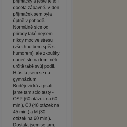
příjmačky a ještě je to i
docela zábavné. V den
příjmaček sem byla
úplně v pohodě.
Normálně sice od
přírody také nejsem
nikdy moc ve stresu
(všechno beru spíš s
humorem), ale zkoušky
nanečisto na tom měli
určitě také svůj podíl.
Hlásila jsem se na
gymnázium
Budějovická a psali
jsme tam scio testy -
OSP (60 otázek na 60
min.), ČJ (40 otázek na
45 min.) a M (30
otázek na 60 min.).
Dostala jsem se tam.