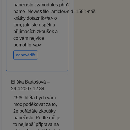
nanecisto.cz/modules.php?
name=News&file=article&sid=158">náš
krátky dotazník</a> o
tom, jak jste uspěli u
přijímacích zkoušek a
co vám nejvíce
pomohlo.</p>
odpovědět
Eliška Bartošová –
29.4.2007 12:34
#9#Chtěla bych vám
moc poděkovat za to,
že pořádáte zkoušky
nanečisto. Podle mě je
to nejlepší příprava na