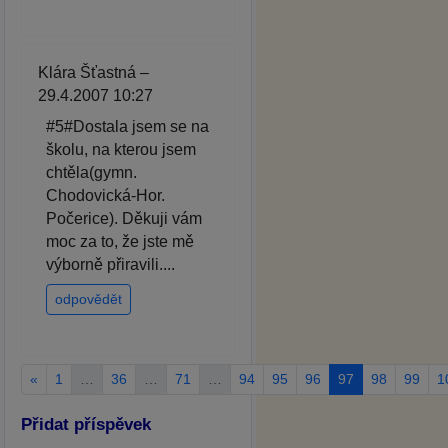
Klára Šťastná –
29.4.2007 10:27
#5#Dostala jsem se na
školu, na kterou jsem
chtěla(gymn.
Chodovická-Hor.
Počerice). Děkuji vám
moc za to, že jste mě
výborně přiravili....
odpovědět
«
1
…
36
…
71
…
94
95
96
97
98
99
1
Přidat příspěvek