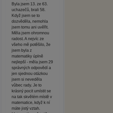
Byla jsem 13. ze 63.
uchazečů, brali 58.
Když jsem se to
dozvěděla, nemohla
jsem tomu ani uvěřit.
Měla jsem ohromnou
radost. A nejvíc ze
všeho mě potěšilo, že
jsem byla z
matematiky úplně
nejlepší - měla jsem 29
správných odpovědí a
jen sjednou otázkou
jsem si neveděla
vůbec rady. Je to
krásný pocit umístit se
na tak skvělém místě v
matematice, když k ní
máte jistý vztah.