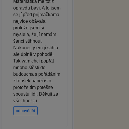
Matematika mě totiž
opravdu baví. A to jsem
se jí před příjmačkama
nejvíce obávala,
protože jsem si
myslela, že jí nemám
šanci stihnout.
Nakonec jsem jí stihla
ale úplně v pohodě.
Tak vám chci popřát
mnoho štěstí do
budoucna s pořádáním
zkoušek nanečisto,
protože tím potěšíte
spoustu lidí. Děkuji za
všechno! :-)
odpovědět