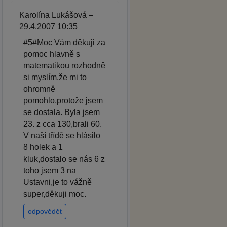
Karolína Lukášová –
29.4.2007 10:35
#5#Moc Vám děkuji za
pomoc hlavně s
matematikou rozhodně
si myslím,že mi to
ohromně
pomohlo,protože jsem
se dostala. Byla jsem
23. z cca 130,brali 60.
V naší třídě se hlásilo
8 holek a 1
kluk,dostalo se nás 6 z
toho jsem 3 na
Ustavni,je to vážně
super,děkuji moc.
odpovědět