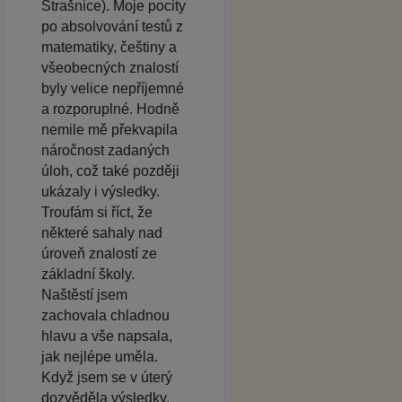
Strašnice). Moje pocity
po absolvování testů z
matematiky, češtiny a
všeobecných znalostí
byly velice nepříjemné
a rozporuplné. Hodně
nemile mě překvapila
náročnost zadaných
úloh, což také později
ukázaly i výsledky.
Troufám si říct, že
některé sahaly nad
úroveň znalostí ze
základní školy.
Naštěstí jsem
zachovala chladnou
hlavu a vše napsala,
jak nejlépe uměla.
Když jsem se v úterý
dozvěděla výsledky,