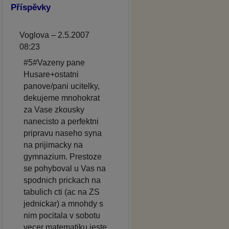
Příspěvky
Voglova – 2.5.2007
08:23
#5#Vazeny pane
Husare+ostatni
panove/pani ucitelky,
dekujeme mnohokrat
za Vase zkousky
nanecisto a perfektni
pripravu naseho syna
na prijimacky na
gymnazium. Prestoze
se pohyboval u Vas na
spodnich prickach na
tabulich cti (ac na ZS
jednickar) a mnohdy s
nim pocitala v sobotu
vecer matematiku jeste