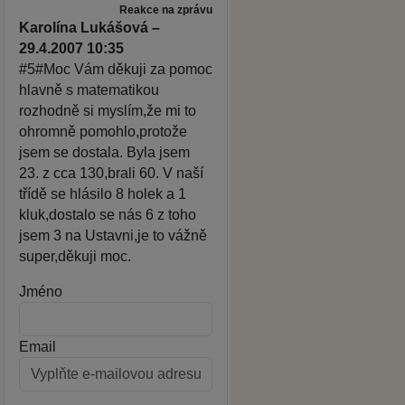
Reakce na zprávu
Karolína Lukášová –
29.4.2007 10:35
#5#Moc Vám děkuji za pomoc
hlavně s matematikou
rozhodně si myslím,že mi to
ohromně pomohlo,protože
jsem se dostala. Byla jsem
23. z cca 130,brali 60. V naší
třídě se hlásilo 8 holek a 1
kluk,dostalo se nás 6 z toho
jsem 3 na Ustavni,je to vážně
super,děkuji moc.
Jméno
Email