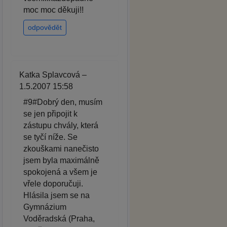
moc moc děkuji!!
odpovědět
Katka Splavcová –
1.5.2007 15:58
#9#Dobrý den, musím
se jen připojit k
zástupu chvály, která
se tyčí níže. Se
zkouškami nanečisto
jsem byla maximálně
spokojená a všem je
vřele doporučuji.
Hlásila jsem se na
Gymnázium
Voděradská (Praha,