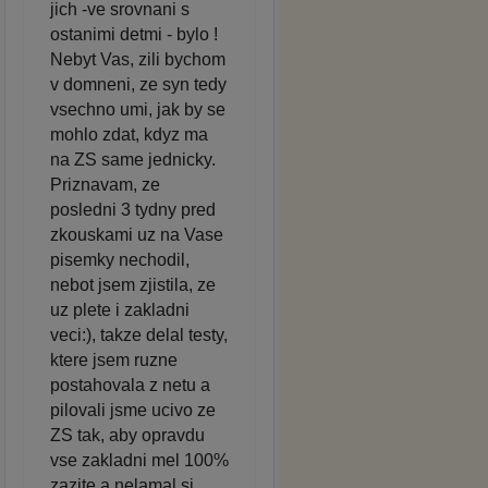
jich -ve srovnani s
ostanimi detmi - bylo !
Nebyt Vas, zili bychom
v domneni, ze syn tedy
vsechno umi, jak by se
mohlo zdat, kdyz ma
na ZS same jednicky.
Priznavam, ze
posledni 3 tydny pred
zkouskami uz na Vase
pisemky nechodil,
nebot jsem zjistila, ze
uz plete i zakladni
veci:), takze delal testy,
ktere jsem ruzne
postahovala z netu a
pilovali jsme ucivo ze
ZS tak, aby opravdu
vse zakladni mel 100%
zazite a nelamal si