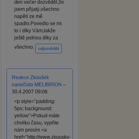
den večer dozvěděl,že
jsem přijatý,všechno
napětí ze mě
spadlo.Povedlo se mi
to i díky Vám,takže
ještě jednou díky za
všechno.
odpovědět
Reakce Zkoušek
nanečisto MELIBRION
–
30.4.2007 09:06
<p style="padding:
5px; background:
yellow">Pokud máte
chvilku času, vypňte
nám prosím <a
href="http://www.zkousky-