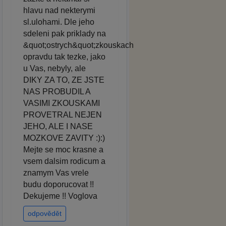
hlavu nad nekterymi
sl.ulohami. Dle jeho
sdeleni pak priklady na
&quot;ostrych&quot;zkouskach
opravdu tak tezke, jako
u Vas, nebyly, ale
DIKY ZA TO, ZE JSTE
NAS PROBUDIL A
VASIMI ZKOUSKAMI
PROVETRAL NEJEN
JEHO, ALE I NASE
MOZKOVE ZAVITY :):)
Mejte se moc krasne a
vsem dalsim rodicum a
znamym Vas vrele
budu doporucovat !!
Dekujeme !! Voglova
odpovědět