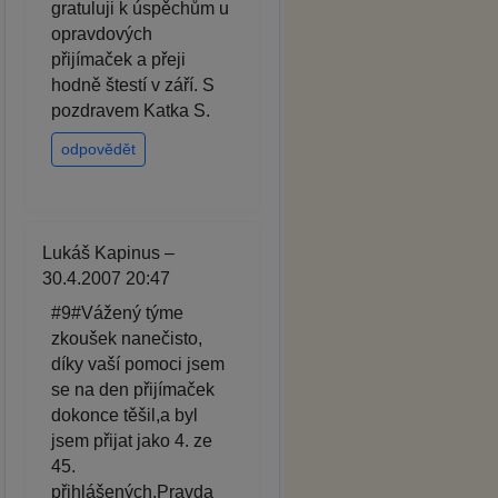
gratuluji k úspěchům u
opravdových
přijímaček a přeji
hodně štestí v září. S
pozdravem Katka S.
odpovědět
Lukáš Kapinus –
30.4.2007 20:47
#9#Vážený týme
zkoušek nanečisto,
díky vaší pomoci jsem
se na den přijímaček
dokonce těšil,a byl
jsem přijat jako 4. ze
45.
přihlášených.Pravda