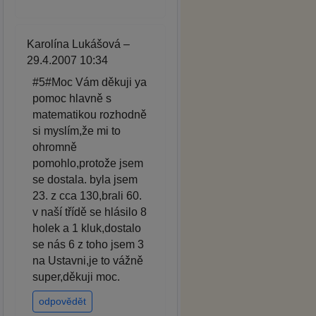
Karolína Lukášová –
29.4.2007 10:34
#5#Moc Vám děkuji ya
pomoc hlavně s
matematikou rozhodně
si myslím,že mi to
ohromně
pomohlo,protože jsem
se dostala. byla jsem
23. z cca 130,brali 60.
v naší třídě se hlásilo 8
holek a 1 kluk,dostalo
se nás 6 z toho jsem 3
na Ustavni,je to vážně
super,děkuji moc.
odpovědět