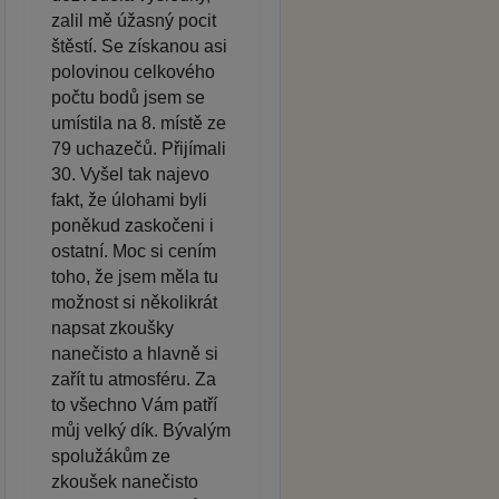
zalil mě úžasný pocit
štěstí. Se získanou asi
polovinou celkového
počtu bodů jsem se
umístila na 8. místě ze
79 uchazečů. Přijímali
30. Vyšel tak najevo
fakt, že úlohami byli
poněkud zaskočeni i
ostatní. Moc si cením
toho, že jsem měla tu
možnost si několikrát
napsat zkoušky
nanečisto a hlavně si
zařít tu atmosféru. Za
to všechno Vám patří
můj velký dík. Bývalým
spolužákům ze
zkoušek nanečisto