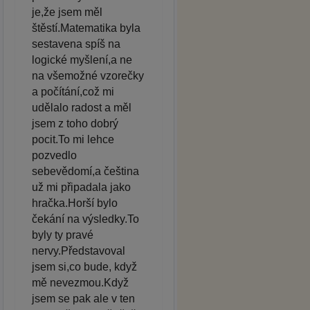
je,že jsem měl
štěstí.Matematika byla
sestavena spíš na
logické myšlení,a ne
na všemožné vzorečky
a počítání,což mi
udělalo radost a měl
jsem z toho dobrý
pocit.To mi lehce
pozvedlo
sebevědomí,a čeština
už mi připadala jako
hračka.Horší bylo
čekání na výsledky.To
byly ty pravé
nervy.Představoval
jsem si,co bude, když
mě nevezmou.Když
jsem se pak ale v ten