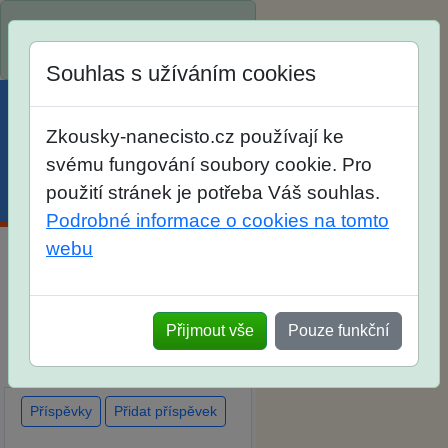
Spustili jsme přihlašování na
školní rok 2026/2027!
Souhlas s užíváním cookies
Zkousky-nanecisto.cz používají ke
svému fungování soubory cookie. Pro
použití stránek je potřeba Váš souhlas.
Menu
Účet
Košík
Podrobné informace o cookies na tomto
webu
Diskuse Jak jste dopadli u
zkoušek na SŠ? Vaše ohlasy
po skutečných přijímacích
Přijmout vše
Pouze funkční
zkouškách
Příspěvky
Přidat příspěvek