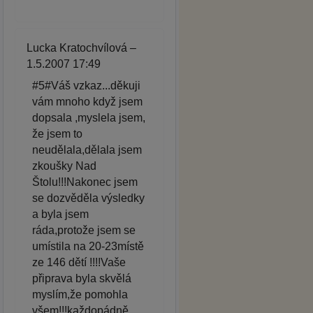
Lucka Kratochvílová –
1.5.2007 17:49
#5#Váš vzkaz...děkuji
vám mnoho když jsem
dopsala ,myslela jsem,
že jsem to
neudělala,dělala jsem
zkoušky Nad
Štolu!!!Nakonec jsem
se dozvěděla výsledky
a byla jsem
ráda,protože jsem se
umístila na 20-23místě
ze 146 dětí !!!!Vaše
připrava byla skvělá
myslím,že pomohla
všem!!!každopádně