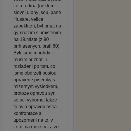
cela rodina (nektere
slovni ulohy jsou, pane
Husare, velice
zapeklite:), byl prijat na
gymnazim s umistenim
na 19.miste (z 90
prihlasenych, brali 60).
Byli jsme mnohdy -
musim priznat - i
rozladeni po tom, co
jsme obdrzeli postou
opravene pisemky s
mizernym vysledkem,
protoze opravdu syn
se uci vyborne, takze
to byla opravdu ostra
konfrontace a
upozorneni na to, v
cem ma mezery - a ze