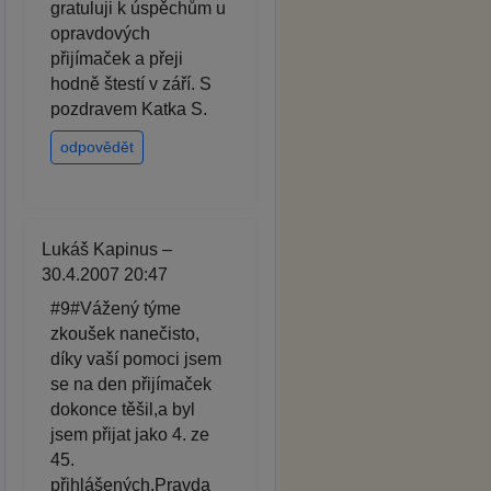
gratuluji k úspěchům u
opravdových
přijímaček a přeji
hodně štestí v září. S
pozdravem Katka S.
odpovědět
Lukáš Kapinus –
30.4.2007 20:47
#9#Vážený týme
zkoušek nanečisto,
díky vaší pomoci jsem
se na den přijímaček
dokonce těšil,a byl
jsem přijat jako 4. ze
45.
přihlášených.Pravda