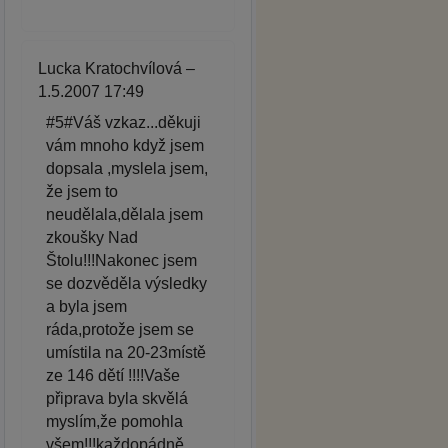
Lucka Kratochvílová –
1.5.2007 17:49
#5#Váš vzkaz...děkuji
vám mnoho když jsem
dopsala ,myslela jsem,
že jsem to
neudělala,dělala jsem
zkoušky Nad
Štolu!!!Nakonec jsem
se dozvěděla výsledky
a byla jsem
ráda,protože jsem se
umístila na 20-23místě
ze 146 dětí !!!!Vaše
připrava byla skvělá
myslím,že pomohla
všem!!!každopádně