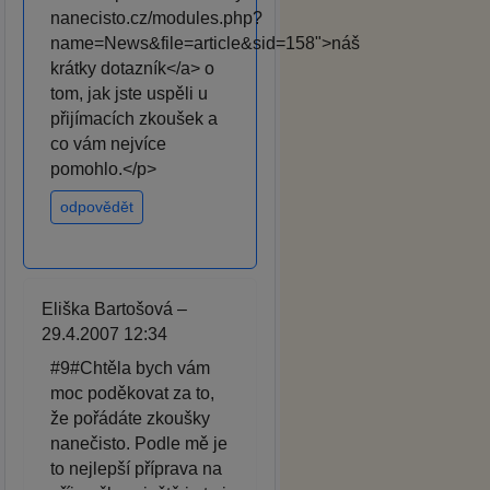
nanecisto.cz/modules.php?
name=News&file=article&sid=158">náš
krátky dotazník</a> o
tom, jak jste uspěli u
přijímacích zkoušek a
co vám nejvíce
pomohlo.</p>
odpovědět
Eliška Bartošová –
29.4.2007 12:34
#9#Chtěla bych vám
moc poděkovat za to,
že pořádáte zkoušky
nanečisto. Podle mě je
to nejlepší příprava na