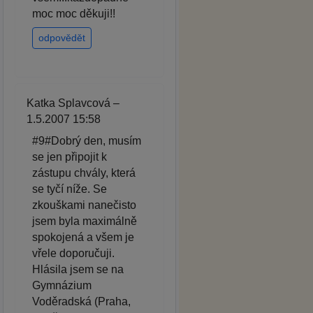
moc moc děkuji!!
odpovědět
Katka Splavcová –
1.5.2007 15:58
#9#Dobrý den, musím
se jen připojit k
zástupu chvály, která
se tyčí níže. Se
zkouškami nanečisto
jsem byla maximálně
spokojená a všem je
vřele doporučuji.
Hlásila jsem se na
Gymnázium
Voděradská (Praha,