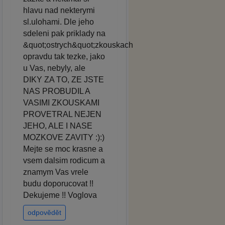
hlavu nad nekterymi
sl.ulohami. Dle jeho
sdeleni pak priklady na
&quot;ostrych&quot;zkouskach
opravdu tak tezke, jako
u Vas, nebyly, ale
DIKY ZA TO, ZE JSTE
NAS PROBUDIL A
VASIMI ZKOUSKAMI
PROVETRAL NEJEN
JEHO, ALE I NASE
MOZKOVE ZAVITY :):)
Mejte se moc krasne a
vsem dalsim rodicum a
znamym Vas vrele
budu doporucovat !!
Dekujeme !! Voglova
odpovědět