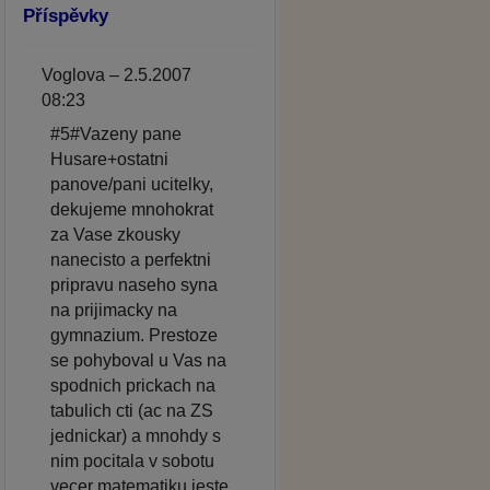
Příspěvky
Voglova – 2.5.2007
08:23
#5#Vazeny pane
Husare+ostatni
panove/pani ucitelky,
dekujeme mnohokrat
za Vase zkousky
nanecisto a perfektni
pripravu naseho syna
na prijimacky na
gymnazium. Prestoze
se pohyboval u Vas na
spodnich prickach na
tabulich cti (ac na ZS
jednickar) a mnohdy s
nim pocitala v sobotu
vecer matematiku jeste