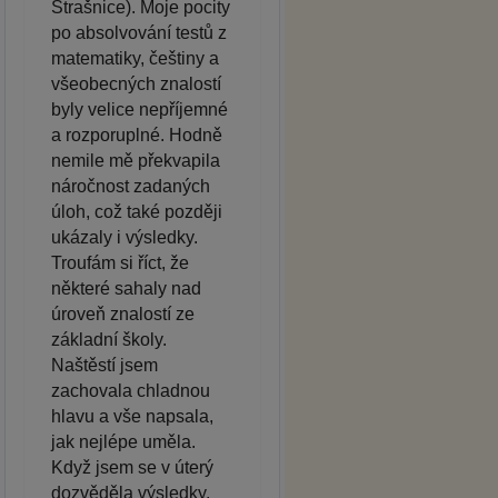
Strašnice). Moje pocity
po absolvování testů z
matematiky, češtiny a
všeobecných znalostí
byly velice nepříjemné
a rozporuplné. Hodně
nemile mě překvapila
náročnost zadaných
úloh, což také později
ukázaly i výsledky.
Troufám si říct, že
některé sahaly nad
úroveň znalostí ze
základní školy.
Naštěstí jsem
zachovala chladnou
hlavu a vše napsala,
jak nejlépe uměla.
Když jsem se v úterý
dozvěděla výsledky,