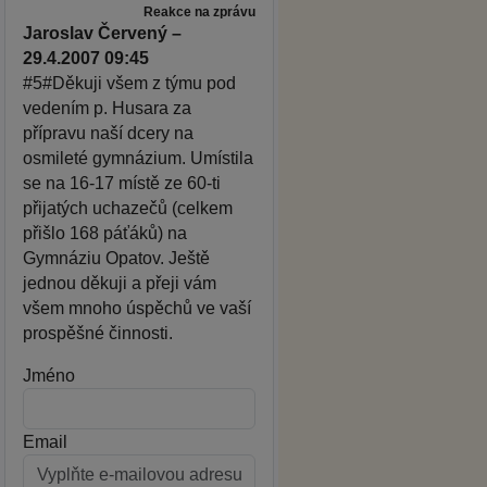
Reakce na zprávu
Jaroslav Červený –
29.4.2007 09:45
#5#Děkuji všem z týmu pod
vedením p. Husara za
přípravu naší dcery na
osmileté gymnázium. Umístila
se na 16-17 místě ze 60-ti
přijatých uchazečů (celkem
přišlo 168 páťáků) na
Gymnáziu Opatov. Ještě
jednou děkuji a přeji vám
všem mnoho úspěchů ve vaší
prospěšné činnosti.
Jméno
Email