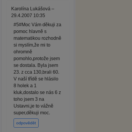
Karolína Lukášová –
29.4.2007 10:35
#5#Moc Vám děkuji za
pomoc hlavně s
matematikou rozhodně
si myslím,že mi to
ohromně
pomohlo,protože jsem
se dostala. Byla jsem
23. z cca 130,brali 60.
V naší třídě se hlásilo
8 holek a 1
kluk,dostalo se nás 6 z
toho jsem 3 na
Ustavni,je to vážně
super,děkuji moc.
odpovědět