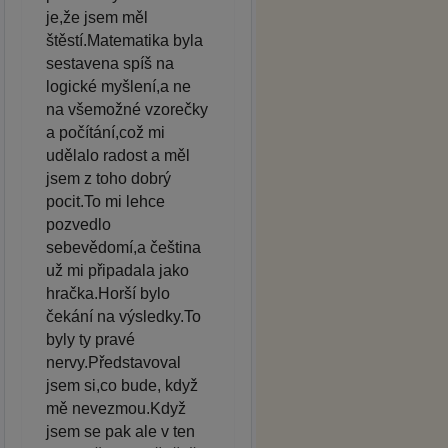
je,že jsem měl
štěstí.Matematika byla
sestavena spíš na
logické myšlení,a ne
na všemožné vzorečky
a počítání,což mi
udělalo radost a měl
jsem z toho dobrý
pocit.To mi lehce
pozvedlo
sebevědomí,a čeština
už mi připadala jako
hračka.Horší bylo
čekání na výsledky.To
byly ty pravé
nervy.Představoval
jsem si,co bude, když
mě nevezmou.Když
jsem se pak ale v ten