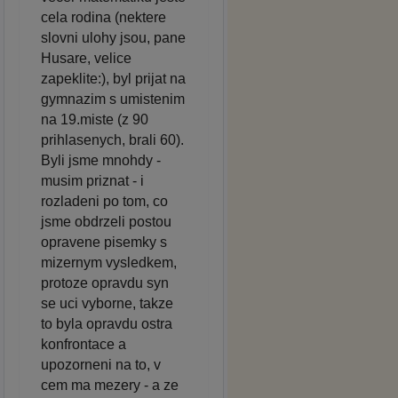
cela rodina (nektere
slovni ulohy jsou, pane
Husare, velice
zapeklite:), byl prijat na
gymnazim s umistenim
na 19.miste (z 90
prihlasenych, brali 60).
Byli jsme mnohdy -
musim priznat - i
rozladeni po tom, co
jsme obdrzeli postou
opravene pisemky s
mizernym vysledkem,
protoze opravdu syn
se uci vyborne, takze
to byla opravdu ostra
konfrontace a
upozorneni na to, v
cem ma mezery - a ze