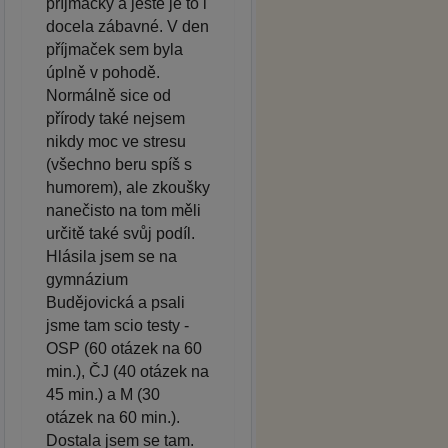
příjmačky a ještě je to i
docela zábavné. V den
příjmaček sem byla
úplně v pohodě.
Normálně sice od
přírody také nejsem
nikdy moc ve stresu
(všechno beru spíš s
humorem), ale zkoušky
nanečisto na tom měli
určitě také svůj podíl.
Hlásila jsem se na
gymnázium
Budějovická a psali
jsme tam scio testy -
OSP (60 otázek na 60
min.), ČJ (40 otázek na
45 min.) a M (30
otázek na 60 min.).
Dostala jsem se tam.