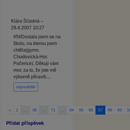
Klára Šťastná –
29.4.2007 10:27
#5#Dostala jsem se na
školu, na kterou jsem
chtěla(gymn.
Chodovická-Hor.
Počerice). Děkuji vám
moc za to, že jste mě
výborně přiravili....
odpovědět
«
1
…
36
…
71
…
94
95
96
97
98
99
1
Přidat příspěvek