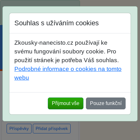
Spustili jsme přihlašování na
školní rok 2026/2027!
Souhlas s užíváním cookies
Zkousky-nanecisto.cz používají ke
svému fungování soubory cookie. Pro
použití stránek je potřeba Váš souhlas.
Menu
Účet
Košík
Podrobné informace o cookies na tomto
webu
Diskuse Jak jste dopadli u
zkoušek na SŠ? Vaše ohlasy
po skutečných přijímacích
Přijmout vše
Pouze funkční
zkouškách
Příspěvky
Přidat příspěvek