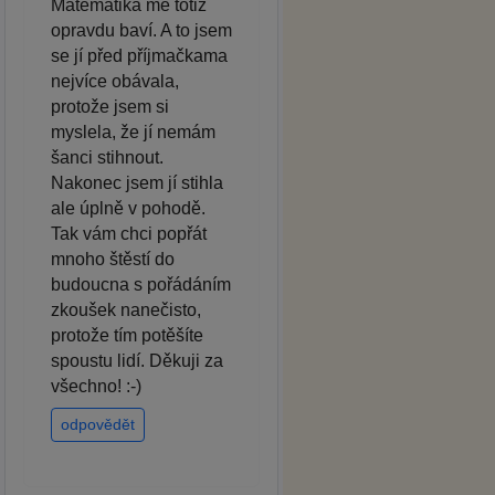
Matematika mě totiž
opravdu baví. A to jsem
se jí před příjmačkama
nejvíce obávala,
protože jsem si
myslela, že jí nemám
šanci stihnout.
Nakonec jsem jí stihla
ale úplně v pohodě.
Tak vám chci popřát
mnoho štěstí do
budoucna s pořádáním
zkoušek nanečisto,
protože tím potěšíte
spoustu lidí. Děkuji za
všechno! :-)
odpovědět