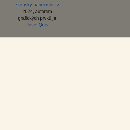
zkousky-nanecisto.cz
2024, autorem
grafických prvků je
Josef Quis