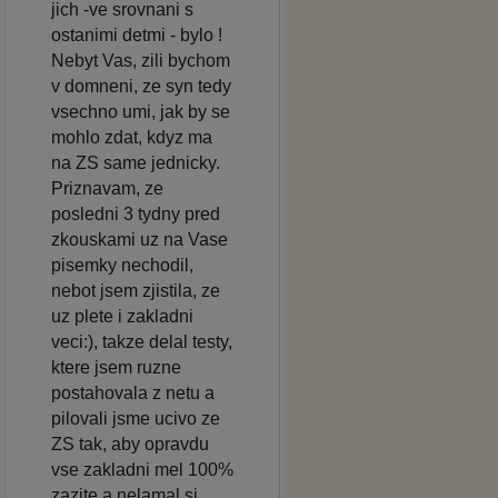
jich -ve srovnani s
ostanimi detmi - bylo !
Nebyt Vas, zili bychom
v domneni, ze syn tedy
vsechno umi, jak by se
mohlo zdat, kdyz ma
na ZS same jednicky.
Priznavam, ze
posledni 3 tydny pred
zkouskami uz na Vase
pisemky nechodil,
nebot jsem zjistila, ze
uz plete i zakladni
veci:), takze delal testy,
ktere jsem ruzne
postahovala z netu a
pilovali jsme ucivo ze
ZS tak, aby opravdu
vse zakladni mel 100%
zazite a nelamal si