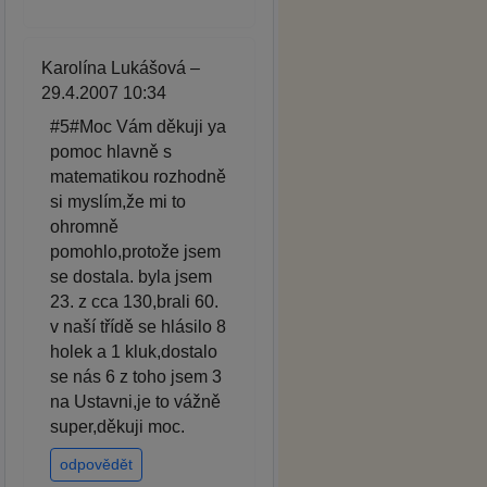
Karolína Lukášová –
29.4.2007 10:34
#5#Moc Vám děkuji ya
pomoc hlavně s
matematikou rozhodně
si myslím,že mi to
ohromně
pomohlo,protože jsem
se dostala. byla jsem
23. z cca 130,brali 60.
v naší třídě se hlásilo 8
holek a 1 kluk,dostalo
se nás 6 z toho jsem 3
na Ustavni,je to vážně
super,děkuji moc.
odpovědět