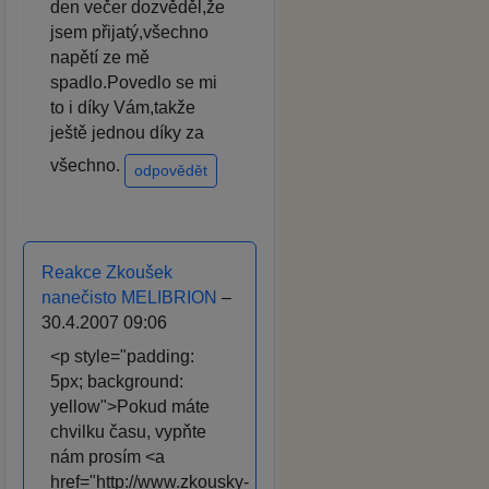
den večer dozvěděl,že
jsem přijatý,všechno
napětí ze mě
spadlo.Povedlo se mi
to i díky Vám,takže
ještě jednou díky za
všechno.
odpovědět
Reakce Zkoušek
nanečisto MELIBRION
–
30.4.2007 09:06
<p style="padding:
5px; background:
yellow">Pokud máte
chvilku času, vypňte
nám prosím <a
href="http://www.zkousky-