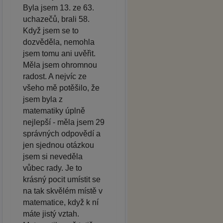
Byla jsem 13. ze 63.
uchazečů, brali 58.
Když jsem se to
dozvěděla, nemohla
jsem tomu ani uvěřit.
Měla jsem ohromnou
radost. A nejvíc ze
všeho mě potěšilo, že
jsem byla z
matematiky úplně
nejlepší - měla jsem 29
správných odpovědí a
jen sjednou otázkou
jsem si neveděla
vůbec rady. Je to
krásný pocit umístit se
na tak skvělém místě v
matematice, když k ní
máte jistý vztah.