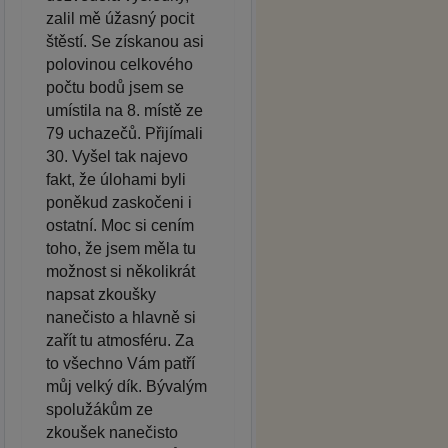
zalil mě úžasný pocit
štěstí. Se získanou asi
polovinou celkového
počtu bodů jsem se
umístila na 8. místě ze
79 uchazečů. Přijímali
30. Vyšel tak najevo
fakt, že úlohami byli
poněkud zaskočeni i
ostatní. Moc si cením
toho, že jsem měla tu
možnost si několikrát
napsat zkoušky
nanečisto a hlavně si
zařít tu atmosféru. Za
to všechno Vám patří
můj velký dík. Bývalým
spolužákům ze
zkoušek nanečisto