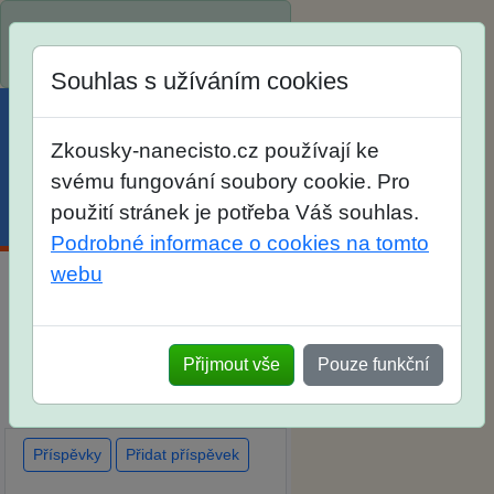
Spustili jsme přihlašování na
školní rok 2026/2027!
Souhlas s užíváním cookies
Zkousky-nanecisto.cz používají ke
svému fungování soubory cookie. Pro
použití stránek je potřeba Váš souhlas.
Menu
Účet
Košík
Podrobné informace o cookies na tomto
webu
Diskuse Jak jste dopadli u
zkoušek na SŠ? Vaše ohlasy
Přijmout vše
Pouze funkční
po skutečných přijímacích
zkouškách
Příspěvky
Přidat příspěvek