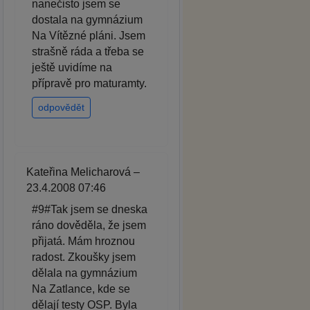
nanečisto jsem se
dostala na gymnázium
Na Vítězné pláni. Jsem
strašně ráda a třeba se
ještě uvidíme na
přípravě pro maturamty.
odpovědět
Kateřina Melicharová –
23.4.2008 07:46
#9#Tak jsem se dneska
ráno dověděla, že jsem
přijatá. Mám hroznou
radost. Zkoušky jsem
dělala na gymnázium
Na Zatlance, kde se
dělají testy OSP. Byla