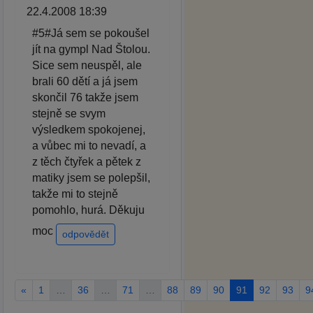
22.4.2008 18:39
#5#Já sem se pokoušel
jít na gympl Nad Štolou.
Sice sem neuspěl, ale
brali 60 dětí a já jsem
skončil 76 takže jsem
stejně se svym
výsledkem spokojenej,
a vůbec mi to nevadí, a
z těch čtyřek a pětek z
matiky jsem se polepšil,
takže mi to stejně
pomohlo, hurá. Děkuju
moc
odpovědět
«
1
…
36
…
71
…
88
89
90
91
92
93
9