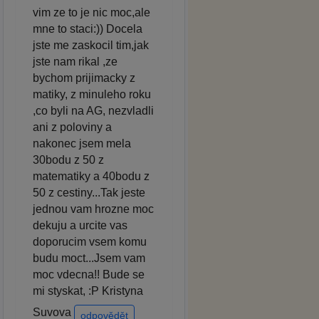
vim ze to je nic moc,ale
mne to staci:)) Docela
jste me zaskocil tim,jak
jste nam rikal ,ze
bychom prijimacky z
matiky, z minuleho roku
,co byli na AG, nezvladli
ani z poloviny a
nakonec jsem mela
30bodu z 50 z
matematiky a 40bodu z
50 z cestiny...Tak jeste
jednou vam hrozne moc
dekuju a urcite vas
doporucim vsem komu
budu moct...Jsem vam
moc vdecna!! Bude se
mi styskat, :P Kristyna
Suvova
odpovědět