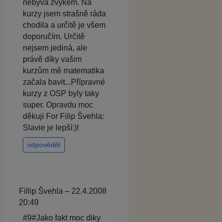
nebývá zvykem. Na
kurzy jsem strašně ráda
chodila a určitě je všem
doporučím. Určitě
nejsem jediná, ale
právě díky vašim
kurzům mě matematika
začala bavit...Přípravné
kurzy z OSP byly taky
super. Opravdu moc
děkuji For Filip Švehla:
Slavie je lepší:)!
odpovědět
Fillip Švehla – 22.4.2008
20:49
#9#Jako fakt moc diky