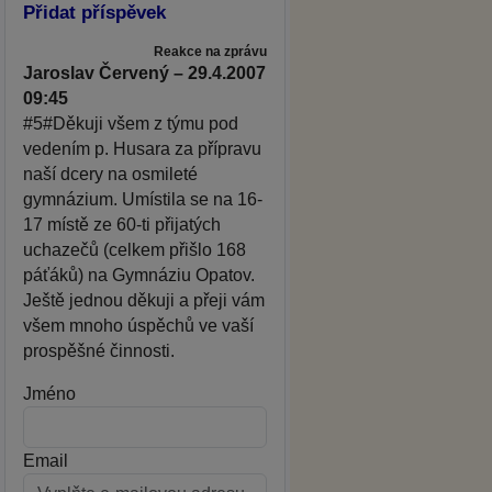
Přidat příspěvek
Reakce na zprávu
Jaroslav Červený – 29.4.2007
09:45
#5#Děkuji všem z týmu pod
vedením p. Husara za přípravu
naší dcery na osmileté
gymnázium. Umístila se na 16-
17 místě ze 60-ti přijatých
uchazečů (celkem přišlo 168
páťáků) na Gymnáziu Opatov.
Ještě jednou děkuji a přeji vám
všem mnoho úspěchů ve vaší
prospěšné činnosti.
Jméno
Email