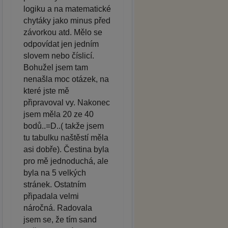
logiku a na matematické
chytáky jako minus před
závorkou atd. Mělo se
odpovídat jen jedním
slovem nebo číslicí.
Bohužel jsem tam
nenašla moc otázek, na
které jste mě
připravoval vy. Nakonec
jsem měla 20 ze 40
bodů..=D..( takže jsem
tu tabulku naštěstí měla
asi dobře). Čestina byla
pro mě jednoduchá, ale
byla na 5 velkých
stránek. Ostatním
připadala velmi
náročná. Radovala
jsem se, že tím sand