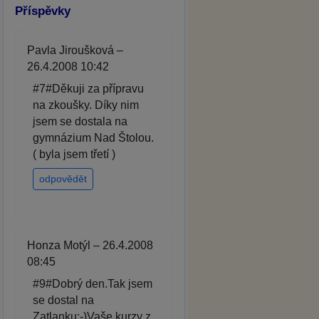
Příspěvky
Pavla Jiroušková –
26.4.2008 10:42
#7#Děkuji za přípravu
na zkoušky. Díky nim
jsem se dostala na
gymnázium Nad Štolou.
( byla jsem třetí )
odpovědět
Honza Motýl – 26.4.2008
08:45
#9#Dobrý den.Tak jsem
se dostal na
Zatlanku:-)Vaše kurzy z