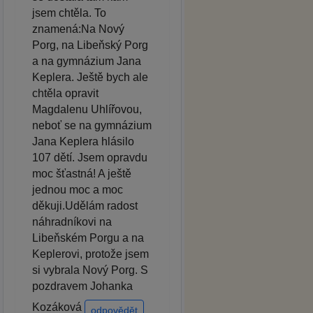
jsem chtěla. To
znamená:Na Nový
Porg, na Libeňský Porg
a na gymnázium Jana
Keplera. Ještě bych ale
chtěla opravit
Magdalenu Uhlířovou,
neboť se na gymnázium
Jana Keplera hlásilo
107 dětí. Jsem opravdu
moc šťastná! A ještě
jednou moc a moc
děkuji.Udělám radost
náhradníkovi na
Libeňském Porgu a na
Keplerovi, protože jsem
si vybrala Nový Porg. S
pozdravem Johanka
Kozáková
odpovědět