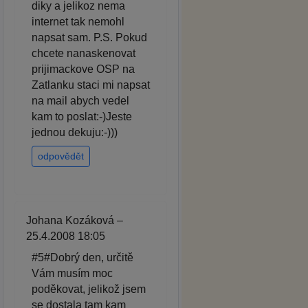
diky a jelikoz nema
internet tak nemohl
napsat sam. P.S. Pokud
chcete nanaskenovat
prijimackove OSP na
Zatlanku staci mi napsat
na mail abych vedel
kam to poslat:-)Jeste
jednou dekuju:-)))
odpovědět
Johana Kozáková –
25.4.2008 18:05
#5#Dobrý den, určitě
Vám musím moc
poděkovat, jelikož jsem
se dostala tam kam