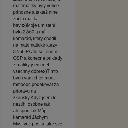
matematiky byly velice
prinosne a taktež mne
začla matika
bavit:-)Moje umístení
bylo 22/60 a můj
kamarád, který chodil
na matematické kurzy
37/60.Psalo se jenom
OSP a konecne priklady
z matiky jsem mel
vsechny dobre:-)Timto
bych vam chtel mooc
mmoooc podekovat za
pripravu na
zkousky.Když jsem to
neztihl osobne tak
alespon tak.Můj
kamarád Jáchym
Myslivec posíla take sve