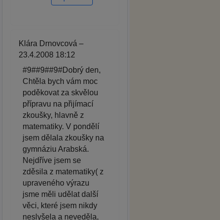
Klára Drnovcová –
23.4.2008 18:12
#9##9##9#Dobrý den,
Chtěla bych vám moc
poděkovat za skvělou
přípravu na přijímací
zkoušky, hlavně z
matematiky. V pondělí
jsem dělala zkoušky na
gymnáziu Arabská.
Nejdříve jsem se
zděsila z matematiky( z
upraveného výrazu
jsme měli udělat další
věci, které jsem nikdy
neslyšela a neveděla,