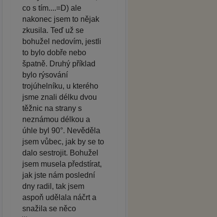
co s tím....=D) ale
nakonec jsem to nějak
zkusila. Teď už se
bohužel nedovím, jestli
to bylo dobře nebo
špatně. Druhý příklad
bylo rýsování
trojúhelníku, u kterého
jsme znali délku dvou
těžnic na strany s
neznámou délkou a
úhle byl 90°. Nevěděla
jsem vůbec, jak by se to
dalo sestrojit. Bohužel
jsem musela předstírat,
jak jste nám poslední
dny radil, tak jsem
aspoň udělala náčrt a
snažila se něco