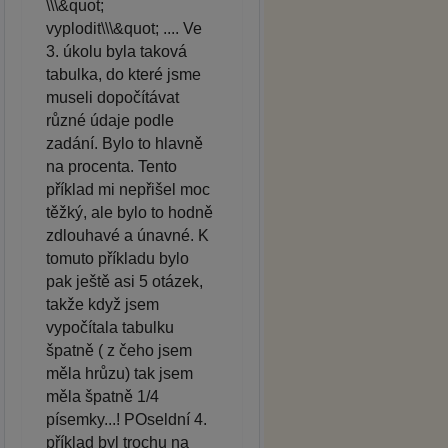
\\\&quot;
vyplodit\\\&quot; .... Ve
3. úkolu byla taková
tabulka, do které jsme
museli dopočítávat
různé údaje podle
zadání. Bylo to hlavně
na procenta. Tento
příklad mi nepřišel moc
těžký, ale bylo to hodně
zdlouhavé a únavné. K
tomuto příkladu bylo
pak ještě asi 5 otázek,
takže když jsem
vypočítala tabulku
špatně ( z čeho jsem
měla hrůzu) tak jsem
měla špatně 1/4
písemky...! POseldní 4.
příklad byl trochu na