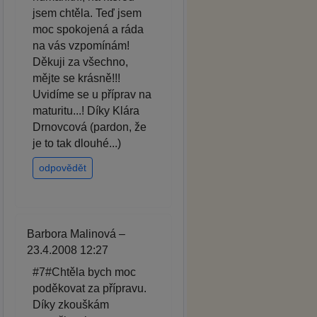
jsem chtěla. Teď jsem
moc spokojená a ráda
na vás vzpomínám!
Děkuji za všechno,
mějte se krásně!!!
Uvidíme se u příprav na
maturitu...! Díky Klára
Drnovcová (pardon, že
je to tak dlouhé...)
odpovědět
Barbora Malinová –
23.4.2008 12:27
#7#Chtěla bych moc
poděkovat za přípravu.
Díky zkouškám