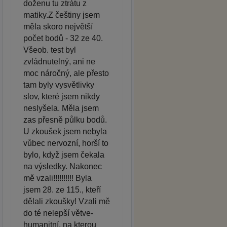
doženu tu ztrátu z
matiky.Z češtiny jsem
měla skoro největší
počet bodů - 32 ze 40.
Všeob. test byl
zvládnutelný, ani ne
moc náročný, ale přesto
tam byly vysvětlivky
slov, které jsem nikdy
neslyšela. Měla jsem
zas přesně půlku bodů.
U zkoušek jsem nebyla
vůbec nervozní, horší to
bylo, když jsem čekala
na výsledky. Nakonec
mě vzali!!!!!!!!!! Byla
jsem 28. ze 115., kteří
dělali zkoušky! Vzali mě
do té nelepší větve-
humanitní, na kterou