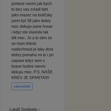
protoze nevim jak bych
to bez vas zvladl fakt
jako mazec na botičsky
jsem byl 38 jako dobry
moc dekuju pane husar
i kdyz ste slavista tak
dik moc. Jo a to stim ze
se mam trikrat
nadechnout je taky dost
dobry pomaha mi to i pri
zapase kdyz sem v
brane hodne nervni
dekuju moc. P.S. NAŠE
KREV JE SPARTA!!!!
odpovědět
Lukáš Svoboda –