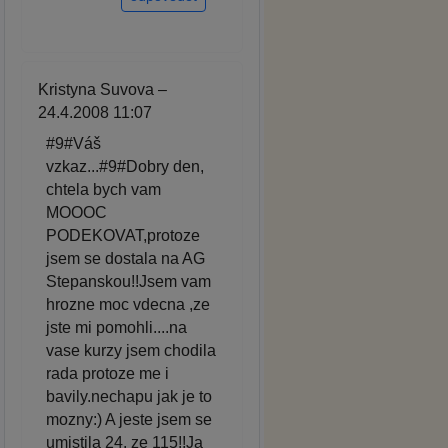
Kristyna Suvova –
24.4.2008 11:07
#9#Váš
vzkaz...#9#Dobry den,
chtela bych vam
MOOOC
PODEKOVAT,protoze
jsem se dostala na AG
Stepanskou!!Jsem vam
hrozne moc vdecna ,ze
jste mi pomohli....na
vase kurzy jsem chodila
rada protoze me i
bavily.nechapu jak je to
mozny:) A jeste jsem se
umistila 24. ze 115!!Ja