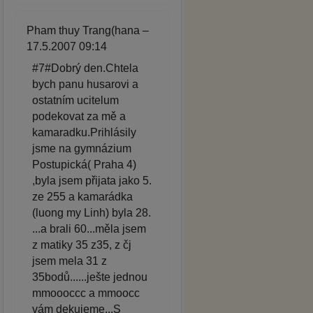
Pham thuy Trang(hana –
17.5.2007 09:14
#7#Dobrý den.Chtela
bych panu husarovi a
ostatním ucitelum
podekovat za mě a
kamaradku.Prihlásily
jsme na gymnázium
Postupická( Praha 4)
,byla jsem přijata jako 5.
ze 255 a kamarádka
(luong my Linh) byla 28.
...a brali 60...měla jsem
z matiky 35 z35, z čj
jsem mela 31 z
35bodů......ješte jednou
mmoooccc a mmoocc
vám dekujeme...S