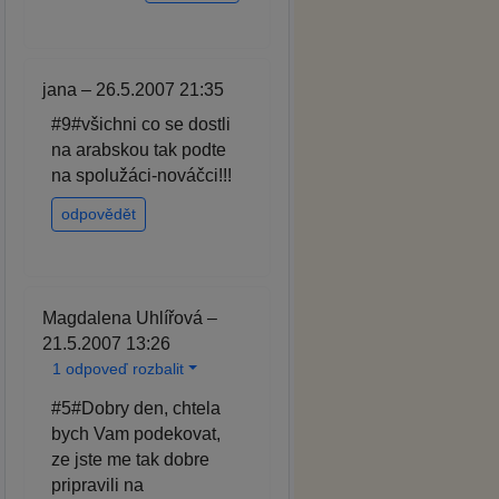
jana – 26.5.2007 21:35
#9#všichni co se dostli
na arabskou tak podte
na spolužáci-nováčci!!!
odpovědět
Magdalena Uhlířová –
21.5.2007 13:26
1 odpoveď rozbalit
#5#Dobry den, chtela
bych Vam podekovat,
ze jste me tak dobre
pripravili na