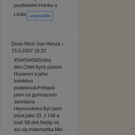
pozdravem Hanka a
Linda
odpovědět
Doan Minh Son Honza –
15.5.2007 16:32
#5##5##5#Dobry
den.Chtel bych panovi
Husarovi a jeho
kolektivu
podekovat.Prihlasil
jsem na gymnazium
Jaroslava
Heyrovskeho.Byl jsem
prijat jako 33. z 148 a
brali 58 deti.Nejlip mi
asi sla matematika.Mel