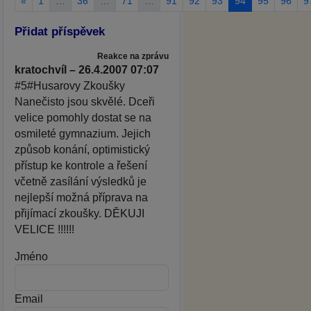
«
1
…
36
…
71
…
91
92
93
94
95
96
9
Přidat příspěvek
Reakce na zprávu
kratochvíl – 26.4.2007 07:07
#5#Husarovy Zkoušky
Nanečisto jsou skvělé. Dceři
velice pomohly dostat se na
osmileté gymnazium. Jejich
způsob konání, optimistický
přístup ke kontrole a řešení
včetně zasílání výsledků je
nejlepší možná příprava na
přijímací zkoušky. DĚKUJI
VELICE !!!!!!
Jméno
Email