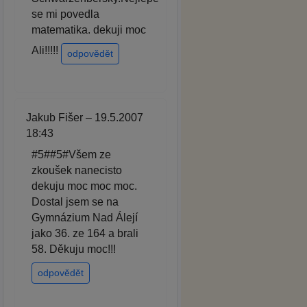
se mi povedla
matematika. dekuji moc
Ali!!!!!
odpovědět
Jakub Fišer – 19.5.2007
18:43
#5##5#Všem ze
zkoušek nanecisto
dekuju moc moc moc.
Dostal jsem se na
Gymnázium Nad Álejí
jako 36. ze 164 a brali
58. Děkuju moc!!!
odpovědět