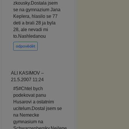
zkousky.Dostala jsem
se na gymnazium Jana
Keplera, hlasilo se 77
deti a brali 28 ja byla
28, ale nevadi mi
to.Nashledanou
odpovědět
ALI KASIMOV –
21.5.2007 11:24
#5#Chtel bych
podekovat panu
Husarovi a ostatnim
ucitelum.Dostal jsem se
na Nemecke
gymnasium na
Schwarzenbersky.Nejlepe