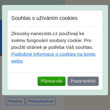
Spustili jsme přihlašování na
školní rok 2026/2027!
Souhlas s užíváním cookies
Zkousky-nanecisto.cz používají ke
svému fungování soubory cookie. Pro
použití stránek je potřeba Váš souhlas.
Menu
Účet
Košík
Podrobné informace o cookies na tomto
webu
Diskuse Jak jste dopadli u
zkoušek na SŠ? Vaše ohlasy
Přijmout vše
Pouze funkční
po skutečných přijímacích
zkouškách
Příspěvky
Přidat příspěvek