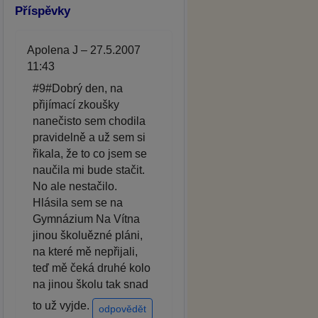
Příspěvky
Apolena J – 27.5.2007
11:43
#9#Dobrý den, na
přijímací zkoušky
nanečisto sem chodila
pravidelně a už sem si
řikala, že to co jsem se
naučila mi bude stačit.
No ale nestačilo.
Hlásila sem se na
Gymnázium Na Vítna
jinou školuězné pláni,
na které mě nepřijali,
teď mě čeká druhé kolo
na jinou školu tak snad
to už vyjde.
odpovědět