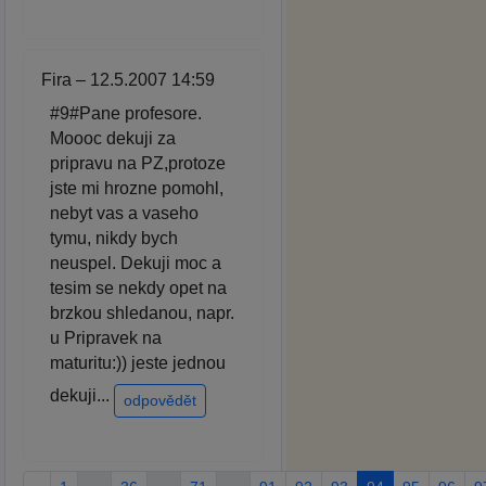
Fira – 12.5.2007 14:59
#9#Pane profesore.
Moooc dekuji za
pripravu na PZ,protoze
jste mi hrozne pomohl,
nebyt vas a vaseho
tymu, nikdy bych
neuspel. Dekuji moc a
tesim se nekdy opet na
brzkou shledanou, napr.
u Pripravek na
maturitu:)) jeste jednou
dekuji...
odpovědět