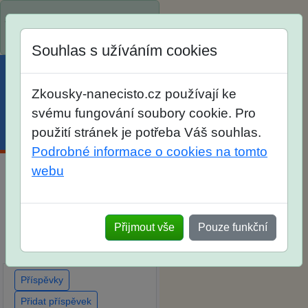
Spustili jsme přihlašování na
školní rok 2026/2027!
Souhlas s užíváním cookies
Zkousky-nanecisto.cz používají ke
svému fungování soubory cookie. Pro
použití stránek je potřeba Váš souhlas.
Menu
Účet
Košík
Podrobné informace o cookies na tomto
webu
Diskuse Jak jste dopadli u
zkoušek na SŠ? Vaše
ohlasy po skutečných
Přijmout vše
Pouze funkční
přijímacích zkouškách
Příspěvky
Přidat příspěvek