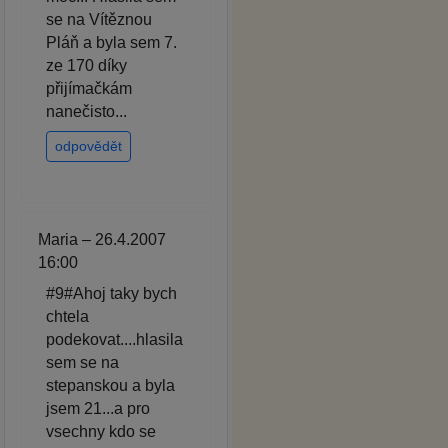
se na Vítěznou
Pláň a byla sem 7.
ze 170 díky
přijímačkám
nanečisto...
odpovědět
Maria – 26.4.2007
16:00
#9#Ahoj taky bych
chtela
podekovat....hlasila
sem se na
stepanskou a byla
jsem 21...a pro
vsechny kdo se