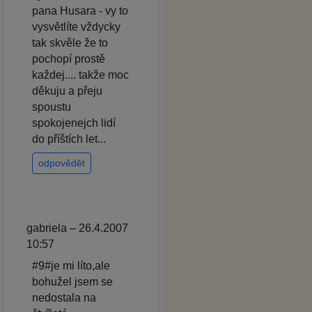
pana Husara - vy to
vysvětlíte vždycky
tak skvěle že to
pochopí prostě
každej.... takže moc
děkuju a přeju
spoustu
spokojenejch lidí
do příštích let...
odpovědět
gabriela – 26.4.2007
10:57
#9#je mi líto,ale
bohužel jsem se
nedostala na