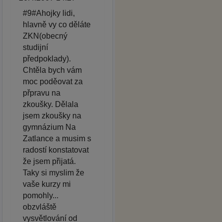
#9#Ahojky lidi,
hlavně vy co děláte
ZKN(obecný
studijní
předpoklady).
Chtěla bych vám
moc poděovat za
přpravu na
zkoušky. Dělala
jsem zkoušky na
gymnázium Na
Zatlance a musim s
radostí konstatovat
že jsem přijatá.
Taky si myslim že
vaše kurzy mi
pomohly...
obzvláště
vysvětlování od