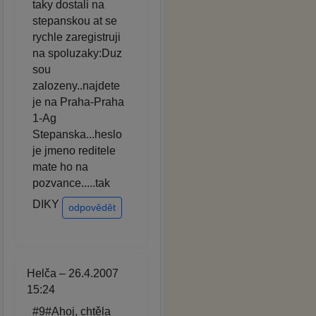
taky dostali na
stepanskou at se
rychle zaregistruji
na spoluzaky:Duz
sou
zalozeny..najdete
je na Praha-Praha
1-Ag
Stepanska...heslo
je jmeno reditele
mate ho na
pozvance.....tak
DIKY
odpovědět
Helča – 26.4.2007
15:24
#9#Ahoj, chtěla