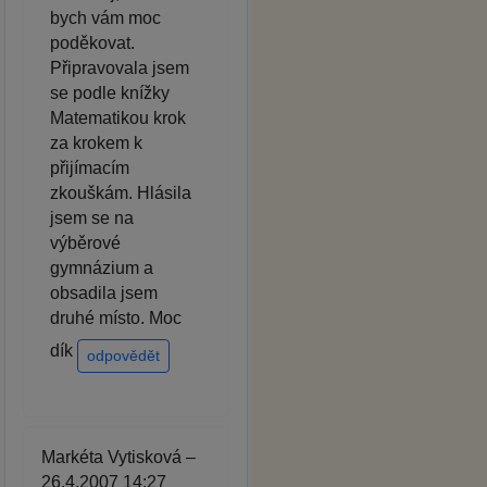
bych vám moc
poděkovat.
Připravovala jsem
se podle knížky
Matematikou krok
za krokem k
přijímacím
zkouškám. Hlásila
jsem se na
výběrové
gymnázium a
obsadila jsem
druhé místo. Moc
dík
odpovědět
Markéta Vytisková –
26.4.2007 14:27