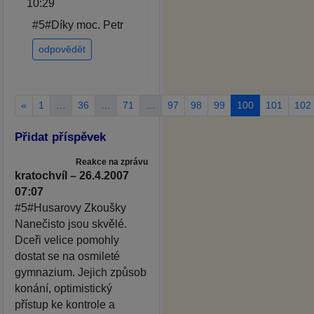
10:29
#5#Díky moc. Petr
odpovědět
«
1
…
36
…
71
…
97
98
99
100
101
102
Přidat příspěvek
Reakce na zprávu
kratochvíl – 26.4.2007
07:07
#5#Husarovy Zkoušky
Nanečisto jsou skvělé.
Dceři velice pomohly
dostat se na osmileté
gymnazium. Jejich způsob
konání, optimistický
přístup ke kontrole a