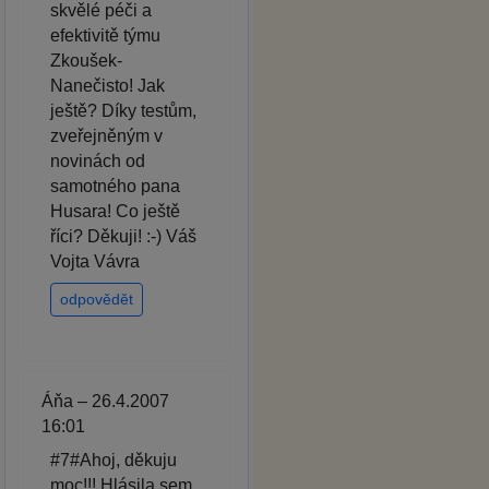
skvělé péči a
efektivitě týmu
Zkoušek-
Nanečisto! Jak
ještě? Díky testům,
zveřejněným v
novinách od
samotného pana
Husara! Co ještě
říci? Děkuji! :-) Váš
Vojta Vávra
odpovědět
Áňa – 26.4.2007
16:01
#7#Ahoj, děkuju
moc!!! Hlásila sem