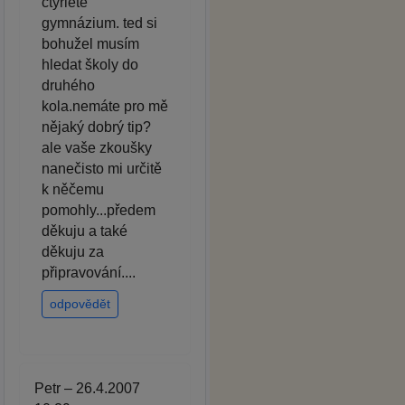
čtyřleté
gymnázium. ted si
bohužel musím
hledat školy do
druhého
kola.nemáte pro mě
nějaký dobrý tip?
ale vaše zkoušky
nanečisto mi určitě
k něčemu
pomohly...předem
děkuju a také
děkuju za
připravování....
odpovědět
Petr – 26.4.2007