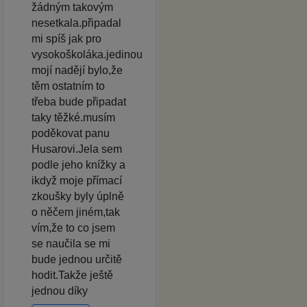
žádným takovým
nesetkala.připadal
mi spíš jak pro
vysokoškoláka.jedinou
mojí nadějí bylo,že
těm ostatním to
třeba bude připadat
taky těžké.musím
poděkovat panu
Husarovi.Jela sem
podle jeho knížky a
ikdyž moje přímací
zkoušky byly úplně
o něčem jiném,tak
vím,že to co jsem
se naučila se mi
bude jednou určitě
hodit.Takže ještě
jednou díky