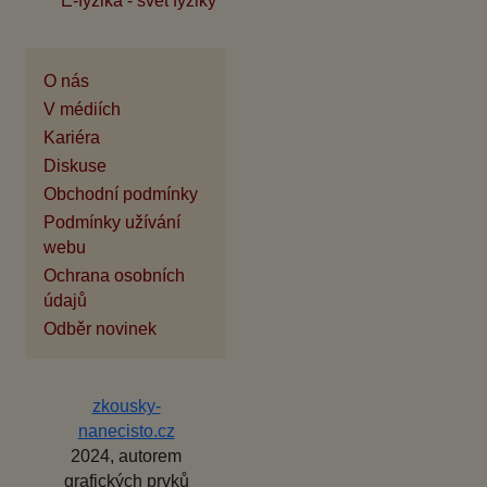
E-fyzika - svět fyziky
O nás
V médiích
Kariéra
Diskuse
Obchodní podmínky
Podmínky užívání
webu
Ochrana osobních
údajů
Odběr novinek
zkousky-
nanecisto.cz
2024, autorem
grafických prvků