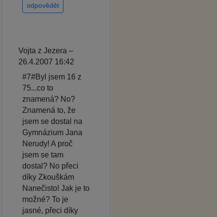
odpovědět
Vojta z Jezera –
26.4.2007 16:42
#7#Byl jsem 16 z
75...co to
znamená? No?
Znamená to, že
jsem se dostal na
Gymnázium Jana
Nerudy! A proč
jsem se tam
dostal? No přeci
díky Zkouškám
Nanečisto! Jak je to
možné? To je
jasné, přeci díky