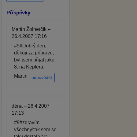
Příspěvky
Martin Žolnerčík –
26.4.2007 17:16
#5#Dobrý den,
děkuji za přípravu,
byl jsem přijat jako
8. na Keplera.
Martin
odpovědět
déna – 26.4.2007
17:13
#9#zdravím
všechny!tak sem se
taky dostala.Na