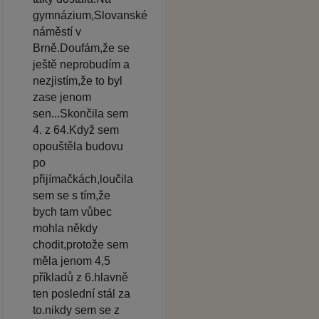
gymnázium,Slovanské
náměstí v
Brně.Doufám,že se
ještě neprobudím a
nezjistím,že to byl
zase jenom
sen...Skončila sem
4. z 64.Když sem
opouštěla budovu
po
přijímačkách,loučila
sem se s tím,že
bych tam vůbec
mohla někdy
chodit,protože sem
měla jenom 4,5
příkladů z 6.hlavně
ten poslední stál za
to.nikdy sem se z