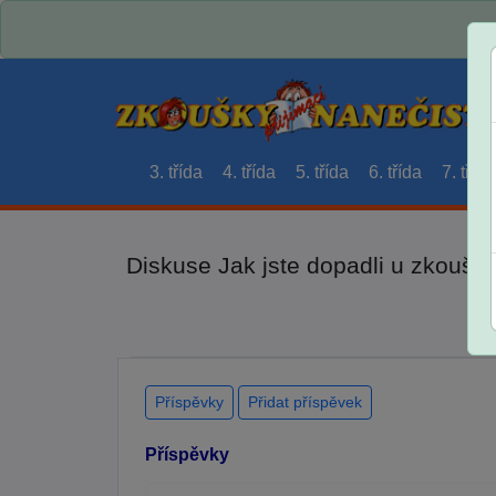
3. třída
4. třída
5. třída
6. třída
7. třída
Diskuse Jak jste dopadli u zkouše
Příspěvky
Přidat příspěvek
Příspěvky