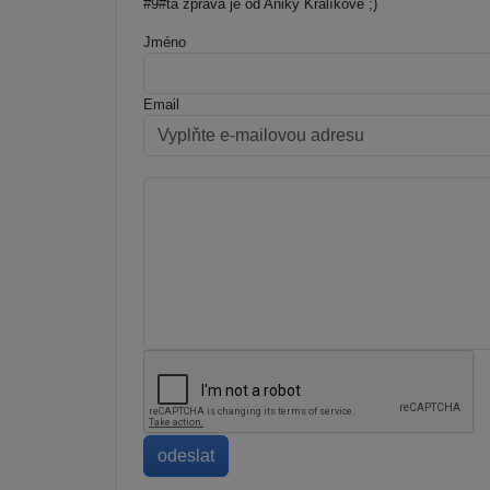
#9#ta zpráva je od Aniky Králíkové ;)
Jméno
Email