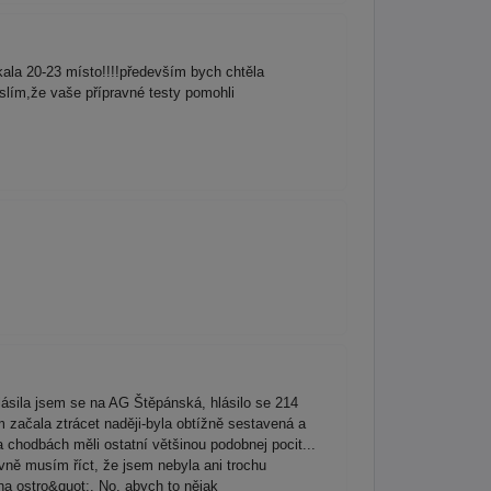
kala 20-23 místo!!!!především bych chtěla
slím,že vaše přípravné testy pomohli
lásila jsem se na AG Štěpánská, hlásilo se 214
sem začala ztrácet naději-byla obtížně sestavená a
a chodbách měli ostatní většinou podobnej pocit...
avně musím říct, že jsem nebyla ani trochu
na ostro&quot;. No, abych to nějak