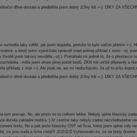
půlroční dřině dostala a předběhla jsem dobrý 2/3ny lidí =-). DÍKY ZA VŠEC
ozhodla taky sdělit, jak jsem dopadla, protože to bylo vaším přáním =-). H
Po matice, u který jsem vypočítala správně snad jedinej příklad z osmi :-o), j
(v životě jsem takový neviděla ;-o) ). Pomáhalo mi jedině to, že o přestávce n
 zachránila...měla jsem skoro plnej počet bodů. ZKN mě určitě připravily a hl
la příklady z mat =-). Ale jinak ne, asi mi nedocházelo, že už to píšu &quot;
půlroční dřině dostala a předběhla jsem dobrý 2/3ny lidí =-). DÍKY ZA VŠEC
a tom pracuje. No, ale prislo mi to celkem lehke. Nebyly uplne klasicky zadan
la docela zakladni matika :) )V cestine taky nebyly zadne nezvladnutelne veci
ozumeni textu. No a pak jeste klasicky OSP od Scia, ktery jsem uplne cely ne
hit, co jsou suda a licha cisla!!! :D:D:D:D Vyhovovalo mi, ze na testy (krom