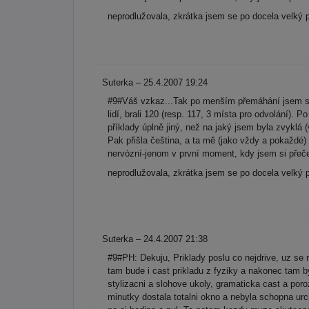
neprodlužovala, zkrátka jsem se po docela velký 
Suterka – 25.4.2007 19:24
#9#Váš vzkaz...Tak po menším přemáhání jsem se r
lidí, brali 120 (resp. 117, 3 místa pro odvolání). 
příklady úplně jiný, než na jaký jsem byla zvyklá 
Pak přišla čeština, a ta mě (jako vždy a pokaždé)
nervózní-jenom v první moment, kdy jsem si přečet
neprodlužovala, zkrátka jsem se po docela velký 
Suterka – 24.4.2007 21:38
#9#PH: Dekuju, Priklady poslu co nejdrive, uz se n
tam bude i cast prikladu z fyziky a nakonec tam by
stylizacni a slohove ukoly, gramaticka cast a por
minutky dostala totalni okno a nebyla schopna urc