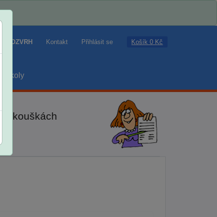
Košík 0 Kč
ROZVRH
Kontakt
Přihlásit se
školy
ch zkouškách