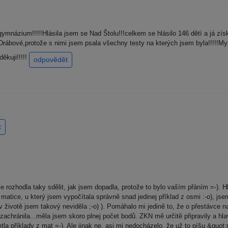
ymnázium!!!!!Hlásila jsem se Nad Štolu!!!celkem se hlásilo 146 dětí a já zís
Drábové,protože s nimi jsem psala všechny testy na kterých jsem byla!!!!!My
ěkuji!!!!!
odpovědět
t
ozhodla taky sdělit, jak jsem dopadla, protože to bylo vaším přáním =-). H
Po matice, u který jsem vypočítala správně snad jedinej příklad z osmi :-o), j
(v životě jsem takový neviděla ;-o) ). Pomáhalo mi jedině to, že o přestávce n
 zachránila...měla jsem skoro plnej počet bodů. ZKN mě určitě připravily a hl
la příklady z mat =-). Ale jinak ne, asi mi nedocházelo, že už to píšu &quot;