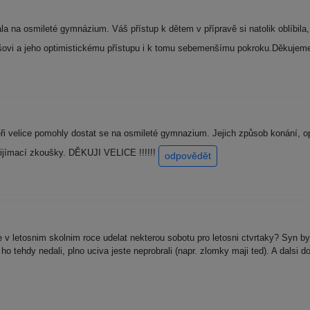
a na osmileté gymnázium. Váš přístup k dětem v přípravě si natolik oblíbila, 
lešovi a jeho optimistickému přístupu i k tomu sebemenšímu pokroku.Děkujem
 velice pomohly dostat se na osmileté gymnazium. Jejich způsob konání, opt
přijímací zkoušky. DĚKUJI VELICE !!!!!!
odpovědět
v letosnim skolnim roce udelat nekterou sobotu pro letosni ctvrtaky? Syn by 
tehdy nedali, plno uciva jeste neprobrali (napr. zlomky maji ted). A dalsi do