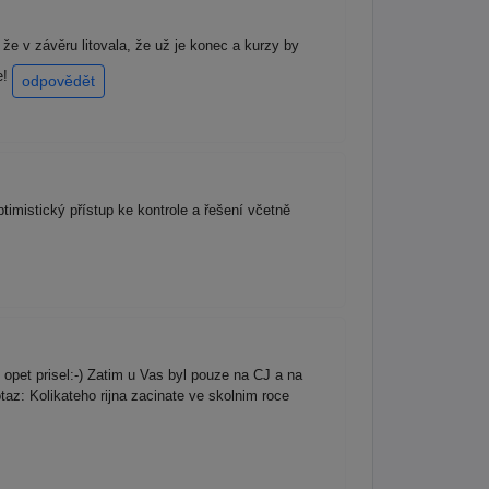
že v závěru litovala, že už je konec a kurzy by
e!
odpovědět
imistický přístup ke kontrole a řešení včetně
opet prisel:-) Zatim u Vas byl pouze na CJ a na
taz: Kolikateho rijna zacinate ve skolnim roce