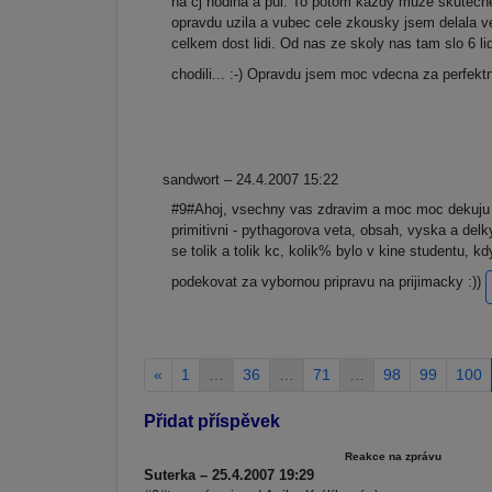
na cj hodina a pul. To potom kazdy muze skutecne
opravdu uzila a vubec cele zkousky jsem delala v
celkem dost lidi. Od nas ze skoly nas tam slo 6 l
chodili... :-) Opravdu jsem moc vdecna za perfekt
sandwort – 24.4.2007 15:22
#9#Ahoj, vsechny vas zdravim a moc moc dekuju z
primitivni - pythagorova veta, obsah, vyska a delk
se tolik a tolik kc, kolik% bylo v kine studentu, 
podekovat za vybornou pripravu na prijimacky :))
«
1
…
36
…
71
…
98
99
100
Přidat příspěvek
Reakce na zprávu
Suterka – 25.4.2007 19:29