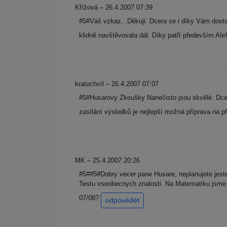
Křížová – 26.4.2007 07:39
#5#Váš vzkaz...Děkuji. Dcera se i díky Vám dostal
klidně navštěvovala dál. Díky patří především A
kratochvíl – 26.4.2007 07:07
#5#Husarovy Zkoušky Nanečisto jsou skvělé. Dceři
zasílání výsledků je nejlepší možná příprava na 
MK – 25.4.2007 20:26
#5##5#Dobry vecer pane Husare, neplanujete jeste 
Testu vseobecnych znalosti. Na Matematiku jsme ho 
07/08?
odpovědět