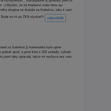
s na rozmyslenou... Kazdopadne ty pisemky jsem si
 :-) Myslim, ze na Keplerovi mate letos asi
i velka skupina se dostala na Arabskou, taky k vam
y. Bude se mi po ZKN styskat!!!
odpovědět
hned za Suterkou:)) matematika byla uplne
e potkali apod. a jeste kino s 200 sedadly, vybralo
ale tu jsem taky splacala, takze mi nezbyva nez vam