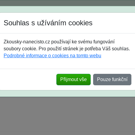
Spustili jsme přihlašování na školní rok 2026/2027!
Souhlas s užíváním cookies
Jak si vybrat
Časté dotazy
Zkousky-nanecisto.cz používají ke svému fungování
8. třída
9. třída
střední
maturanti
soutěže
prázdniny
soubory cookie. Pro použití stránek je potřeba Váš souhlas.
Podrobné informace o cookies na tomto webu
k na SŠ? Vaše ohlasy po skutečných přijímací
Přijmout vše
Pouze funkční