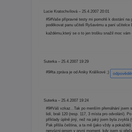
Lucie Kratochvílová – 25.4.2007 20:01
#5#Vaše přípravné testy mi pomohli k dostání na g
poděkovat panu učiteli Ryšavému a paní učitelce 
každému,který se o to jen trošku snažil moc vám d
Suterka – 25.4.2007 19:29
#9#ta zpráva je od Aniky Králíkové ;)
odpovědě
Suterka – 25.4.2007 19:24
#9#Váš vzkaz...Tak po menším přemáhání jsem se r
lidí, brali 120 (resp. 117, 3 místa pro odvolání). 
příklady úplně jiný, než na jaký jsem byla zvyklá 
Pak přišla čeština, a ta mě (jako vždy a pokaždé)
nervózní-jenom v první moment, kdy jsem si přečet