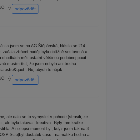
HNO =-)
odpovědět
lásila jsem se na AG Štěpánská, hlásilo se 214
sem začala ztrácet naději-byla obtížně sestavená a
a chodbách měli ostatní většinou podobnej pocit...
avně musím říct, že jsem nebyla ani trochu
na ostro&quot;. No, abych to nějak
HNO =-)
odpovědět
e, ale dalo se to vymyslet v pohode.(strasili, ze
, ale byla takova...kreativni. Byly tam kratke
stihla. A nejlepsi moment byl, kdyz jsem tak na 3
e OSP Scio)byl dostatek casu - na matiku hodina a