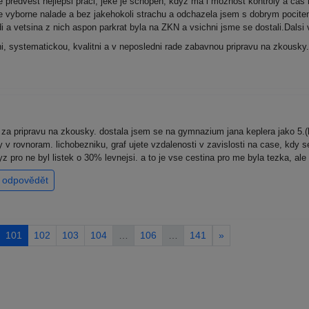
 predvest nejlepsi praci, jeke je schopen, kdyz ma i moznost kontroly a ca
e vyborne nalade a bez jakehokoli strachu a odchazela jsem s dobrym pocitem
idi a vetsina z nich aspon parkrat byla na ZKN a vsichni jsme se dostali.Dals
ni, systematickou, kvalitni a v neposledni rade zabavnou pripravu na zkousk
a pripravu na zkousky. dostala jsem se na gymnazium jana keplera jako 5.(
y v rovnoram. lichobezniku, graf ujete vzdalenosti v zavislosti na case, kdy s
kdyz pro ne byl listek o 30% levnejsi. a to je vse cestina pro me byla tezka, 
odpovědět
101
102
103
104
…
106
…
141
»