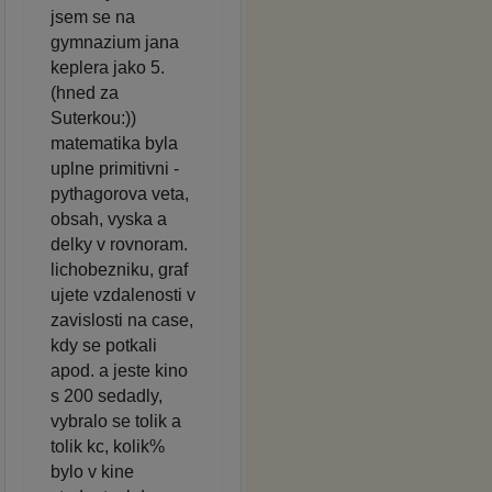
jsem se na
gymnazium jana
keplera jako 5.
(hned za
Suterkou:))
matematika byla
uplne primitivni -
pythagorova veta,
obsah, vyska a
delky v rovnoram.
lichobezniku, graf
ujete vzdalenosti v
zavislosti na case,
kdy se potkali
apod. a jeste kino
s 200 sedadly,
vybralo se tolik a
tolik kc, kolik%
bylo v kine