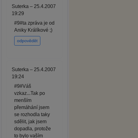
Suterka – 25.4.2007
19:29
#9#ta zpráva je od
Aniky Králíkové ;)
odpovědět
Suterka – 25.4.2007
19:24
#9#Váš
vzkaz...Tak po
menším
přemáhání jsem
se rozhodla taky
sdělit, jak jsem
dopadla, protože
to bylo vaším