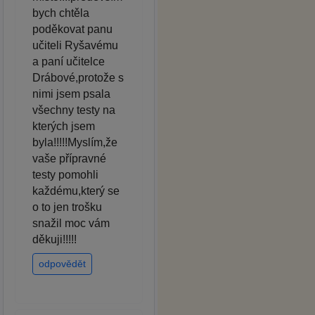
bych chtěla
poděkovat panu
učiteli Ryšavému
a paní učitelce
Drábové,protože s
nimi jsem psala
všechny testy na
kterých jsem
byla!!!!!Myslím,že
vaše přípravné
testy pomohli
každému,který se
o to jen trošku
snažil moc vám
děkuji!!!!!
odpovědět