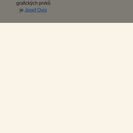
grafických prvků
je
Josef Quis