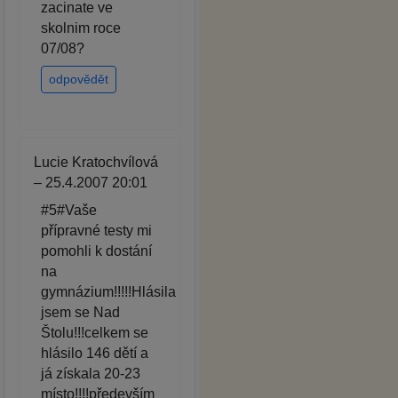
zacinate ve
skolnim roce
07/08?
odpovědět
Lucie Kratochvílová
– 25.4.2007 20:01
#5#Vaše
přípravné testy mi
pomohli k dostání
na
gymnázium!!!!!Hlásila
jsem se Nad
Štolu!!!celkem se
hlásilo 146 dětí a
já získala 20-23
místo!!!!především