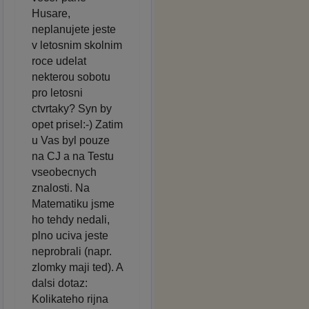
Husare,
neplanujete jeste
v letosnim skolnim
roce udelat
nekterou sobotu
pro letosni
ctvrtaky? Syn by
opet prisel:-) Zatim
u Vas byl pouze
na CJ a na Testu
vseobecnych
znalosti. Na
Matematiku jsme
ho tehdy nedali,
plno uciva jeste
neprobrali (napr.
zlomky maji ted). A
dalsi dotaz:
Kolikateho rijna