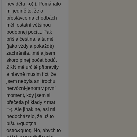
neviděla ;-o) ). Pomáhalo
mi jedině to, že o
přestávce na chodbách
měli ostatní většinou
podobnej pocit... Pak
přišla čeština, a ta mě
(jako vždy a pokaždé)
zachránila...měla jsem
skoro plnej počet bodů.
ZKN mě určitě připravily
a hlavně musím říct, že
jsem nebyla ani trochu
nervózní-jenom v první
moment, kdy jsem si
přečetla příklady z mat
=-). Ale jinak ne, asi mi
nedocházelo, že už to
píšu &quot;na
ostro&quot;. No, abych to