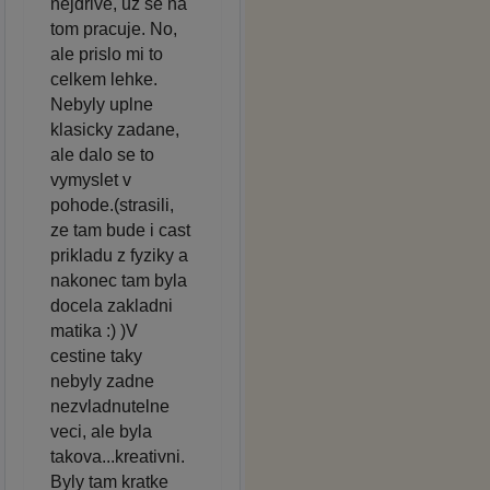
nejdrive, uz se na
tom pracuje. No,
ale prislo mi to
celkem lehke.
Nebyly uplne
klasicky zadane,
ale dalo se to
vymyslet v
pohode.(strasili,
ze tam bude i cast
prikladu z fyziky a
nakonec tam byla
docela zakladni
matika :) )V
cestine taky
nebyly zadne
nezvladnutelne
veci, ale byla
takova...kreativni.
Byly tam kratke