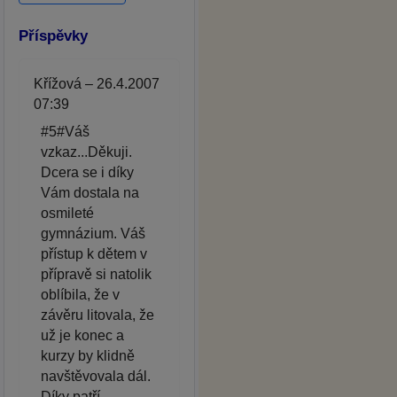
Příspěvky
Křížová – 26.4.2007
07:39
#5#Váš
vzkaz...Děkuji.
Dcera se i díky
Vám dostala na
osmileté
gymnázium. Váš
přístup k dětem v
přípravě si natolik
oblíbila, že v
závěru litovala, že
už je konec a
kurzy by klidně
navštěvovala dál.
Díky patří