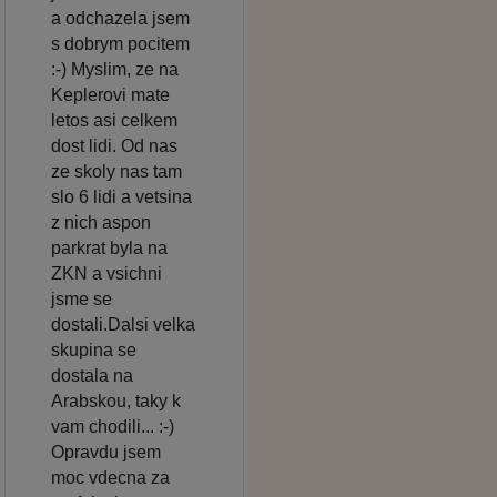
a odchazela jsem
s dobrym pocitem
:-) Myslim, ze na
Keplerovi mate
letos asi celkem
dost lidi. Od nas
ze skoly nas tam
slo 6 lidi a vetsina
z nich aspon
parkrat byla na
ZKN a vsichni
jsme se
dostali.Dalsi velka
skupina se
dostala na
Arabskou, taky k
vam chodili... :-)
Opravdu jsem
moc vdecna za