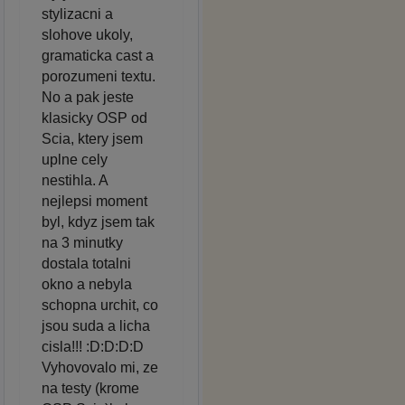
stylizacni a
slohove ukoly,
gramaticka cast a
porozumeni textu.
No a pak jeste
klasicky OSP od
Scia, ktery jsem
uplne cely
nestihla. A
nejlepsi moment
byl, kdyz jsem tak
na 3 minutky
dostala totalni
okno a nebyla
schopna urchit, co
jsou suda a licha
cisla!!! :D:D:D:D
Vyhovovalo mi, ze
na testy (krome