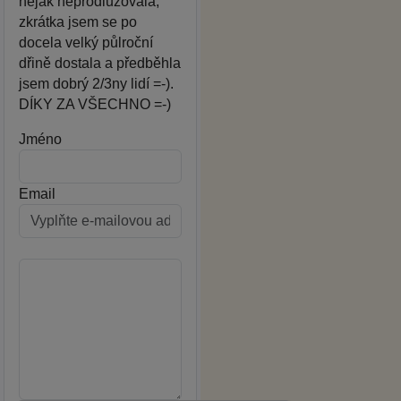
nějak neprodlužovala,
zkrátka jsem se po
docela velký půlroční
dřině dostala a předběhla
jsem dobrý 2/3ny lidí =-).
DÍKY ZA VŠECHNO =-)
Jméno
Email