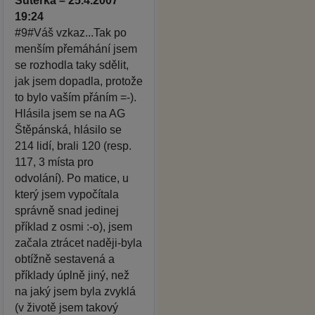
Suterka – 25.4.2007
19:24
#9#Váš vzkaz...Tak po
menším přemáhání jsem
se rozhodla taky sdělit,
jak jsem dopadla, protože
to bylo vaším přáním =-).
Hlásila jsem se na AG
Štěpánská, hlásilo se
214 lidí, brali 120 (resp.
117, 3 místa pro
odvolání). Po matice, u
který jsem vypočítala
správně snad jedinej
příklad z osmi :-o), jsem
začala ztrácet naději-byla
obtížně sestavená a
příklady úplně jiný, než
na jaký jsem byla zvyklá
(v životě jsem takový