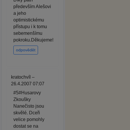
především Alešovi
a jeho
optimistickému
přístupu i k tomu
sebemenšímu
pokroku.Děkujeme!
odpovědět
kratochvíl –
26.4.2007 07:07
#5#Husarovy
Zkoušky
Nanečisto jsou
skvělé. Dceři
velice pomohly
dostat se na