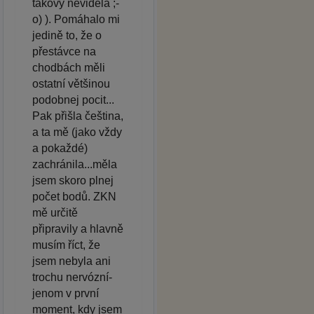
takový neviděla ;-
o) ). Pomáhalo mi
jedině to, že o
přestávce na
chodbách měli
ostatní většinou
podobnej pocit...
Pak přišla čeština,
a ta mě (jako vždy
a pokaždé)
zachránila...měla
jsem skoro plnej
počet bodů. ZKN
mě určitě
připravily a hlavně
musím říct, že
jsem nebyla ani
trochu nervózní-
jenom v první
moment, kdy jsem