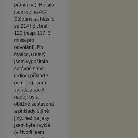
přáním =-). Hlásila
jsem se na AG
Štěpánská, hlásilo
se 214 lidí, brali
120 (resp. 117, 3
místa pro
odvolání). Po
matice, u který
jsem vypočítala
správně snad
jedinej příklad z
osmi :-o), jsem
začala ztrácet
naději-byla
obtížně sestavená
a příklady úplně
jiný, než na jaký
jsem byla zvyklá
(v životě jsem