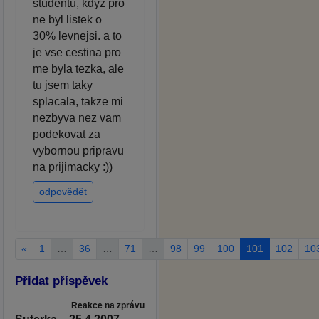
studentu, kdyz pro
ne byl listek o
30% levnejsi. a to
je vse cestina pro
me byla tezka, ale
tu jsem taky
splacala, takze mi
nezbyva nez vam
podekovat za
vybornou pripravu
na prijimacky :))
odpovědět
«
1
…
36
…
71
…
98
99
100
101
102
10
Přidat příspěvek
Reakce na zprávu