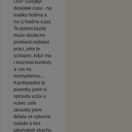
OSP Scio)byl
dostatek casu - na
matiku hodina a
na cj hodina a pul.
To potom kazdy
muze skutecne
predvest nejlepsi
praci, jeke je
schopen, kdyz ma
i moznost kontroly
a cas na
rozmyslenou...
Kazdopadne ty
pisemky jsem si
opravdu uzila a
vubec cele
zkousky jsem
delala ve vyborne
nalade a bez
jakehokoli strachu