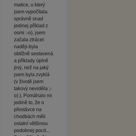
matice, u který
jsem vypočítala
správně snad
jedinej příklad z
osmi :-o), jsem
začala ztrácet
naději-byla
obtížně sestavená
a příklady úplně
jiný, než na jaký
jsem byla zvyklá
(v životě jsem
takový neviděla ;-
o) ). Pomáhalo mi
jedině to, že o
přestávce na
chodbách měli
ostatní většinou
podobnej pocit...