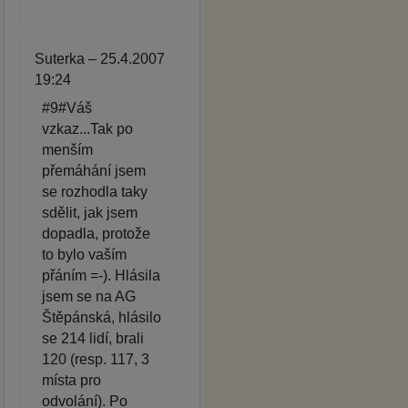
Suterka – 25.4.2007
19:24
#9#Váš
vzkaz...Tak po
menším
přemáhání jsem
se rozhodla taky
sdělit, jak jsem
dopadla, protože
to bylo vaším
přáním =-). Hlásila
jsem se na AG
Štěpánská, hlásilo
se 214 lidí, brali
120 (resp. 117, 3
místa pro
odvolání). Po