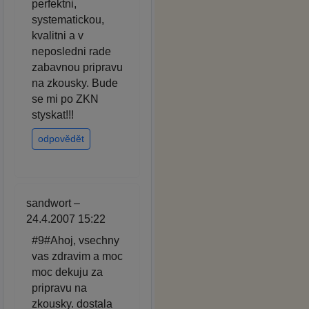
perfektni,
systematickou,
kvalitni a v
neposledni rade
zabavnou pripravu
na zkousky. Bude
se mi po ZKN
styskat!!!
odpovědět
sandwort –
24.4.2007 15:22
#9#Ahoj, vsechny
vas zdravim a moc
moc dekuju za
pripravu na
zkousky. dostala