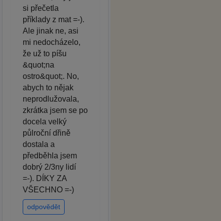
si přečetla
příklady z mat =-).
Ale jinak ne, asi
mi nedocházelo,
že už to píšu
&quot;na
ostro&quot;. No,
abych to nějak
neprodlužovala,
zkrátka jsem se po
docela velký
půlroční dřině
dostala a
předběhla jsem
dobrý 2/3ny lidí
=-). DÍKY ZA
VŠECHNO =-)
odpovědět