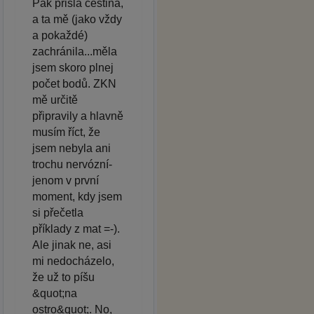
Pak přišla čeština,
a ta mě (jako vždy
a pokaždé)
zachránila...měla
jsem skoro plnej
počet bodů. ZKN
mě určitě
připravily a hlavně
musím říct, že
jsem nebyla ani
trochu nervózní-
jenom v první
moment, kdy jsem
si přečetla
příklady z mat =-).
Ale jinak ne, asi
mi nedocházelo,
že už to píšu
&quot;na
ostro&quot;. No,