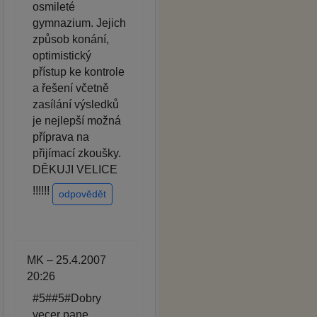
osmileté
gymnazium. Jejich
způsob konání,
optimistický
přístup ke kontrole
a řešení včetně
zasílání výsledků
je nejlepší možná
příprava na
přijímací zkoušky.
DĚKUJI VELICE
!!!!!!
odpovědět
MK – 25.4.2007
20:26
#5##5#Dobry
vecer pane