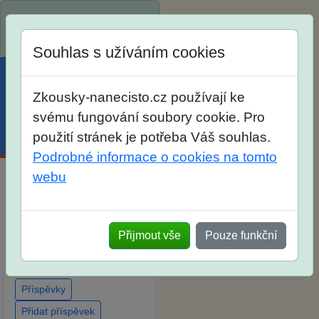
Spustili jsme přihlašování
na školní rok 2026/2027!
Souhlas s užíváním cookies
Zkousky-nanecisto.cz používají ke
svému fungování soubory cookie. Pro
použití stránek je potřeba Váš souhlas.
Menu
Účet
Košík
Podrobné informace o cookies na tomto
webu
Diskuse Jak jste dopadli u
zkoušek na SŠ? Vaše
ohlasy po skutečných
Přijmout vše
Pouze funkční
přijímacích zkouškách
Příspěvky
Přidat příspěvek