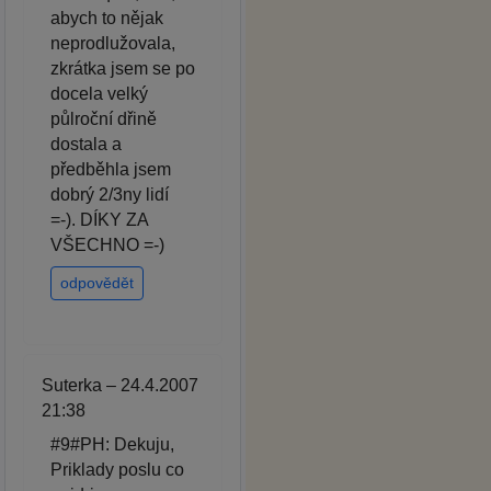
abych to nějak
neprodlužovala,
zkrátka jsem se po
docela velký
půlroční dřině
dostala a
předběhla jsem
dobrý 2/3ny lidí
=-). DÍKY ZA
VŠECHNO =-)
odpovědět
Suterka – 24.4.2007
21:38
#9#PH: Dekuju,
Priklady poslu co