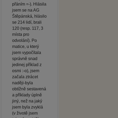
přáním =-). Hlásila
jsem se na AG
Štěpánská, hlásilo
se 214 lidí, brali
120 (resp. 117, 3
místa pro
odvolání). Po
matice, u který
jsem vypočítala
správně snad
jedinej příklad z
osmi :-o), jsem
začala ztrácet
naději-byla
obtížně sestavená
a příklady úplně
jiný, než na jaký
jsem byla zvyklá
(v životě jsem