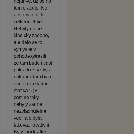
nejdrive, uz se na
tom pracuje. No,
ale prislo mi to
celkem lehke.
Nebyly uplne
klasicky zadane,
ale dalo se to
vymyslet v
pohode.(strasili,
ze tam bude i cast
prikladu z fyziky a
nakonec tam byla
docela zakladni
matika :) )V
cestine taky
nebyly zadne
nezvladnutelne
veci, ale byla
takova...kreativni.
Byly tam kratke