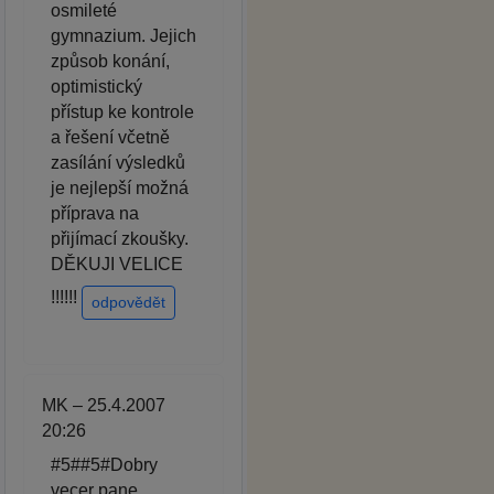
osmileté
gymnazium. Jejich
způsob konání,
optimistický
přístup ke kontrole
a řešení včetně
zasílání výsledků
je nejlepší možná
příprava na
přijímací zkoušky.
DĚKUJI VELICE
!!!!!!
odpovědět
MK – 25.4.2007
20:26
#5##5#Dobry
vecer pane