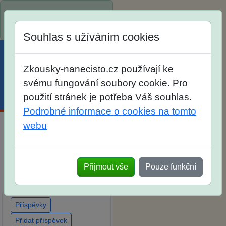
Spustili jsme přihlašování
na školní rok 2026/2027!
Souhlas s užíváním cookies
Zkousky-nanecisto.cz používají ke
svému fungování soubory cookie. Pro
použití stránek je potřeba Váš souhlas.
Menu
Účet
Košík
Podrobné informace o cookies na tomto
webu
Diskuse Jak jste dopadli u
zkoušek na SŠ? Vaše
ohlasy po skutečných
Přijmout vše
Pouze funkční
přijímacích zkouškách
Příspěvky
Přidat příspěvek