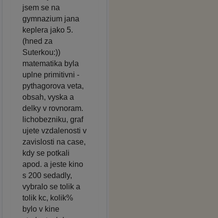
jsem se na
gymnazium jana
keplera jako 5.
(hned za
Suterkou:))
matematika byla
uplne primitivni -
pythagorova veta,
obsah, vyska a
delky v rovnoram.
lichobezniku, graf
ujete vzdalenosti v
zavislosti na case,
kdy se potkali
apod. a jeste kino
s 200 sedadly,
vybralo se tolik a
tolik kc, kolik%
bylo v kine