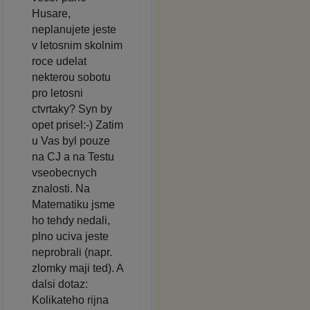
Husare,
neplanujete jeste
v letosnim skolnim
roce udelat
nekterou sobotu
pro letosni
ctvrtaky? Syn by
opet prisel:-) Zatim
u Vas byl pouze
na CJ a na Testu
vseobecnych
znalosti. Na
Matematiku jsme
ho tehdy nedali,
plno uciva jeste
neprobrali (napr.
zlomky maji ted). A
dalsi dotaz:
Kolikateho rijna