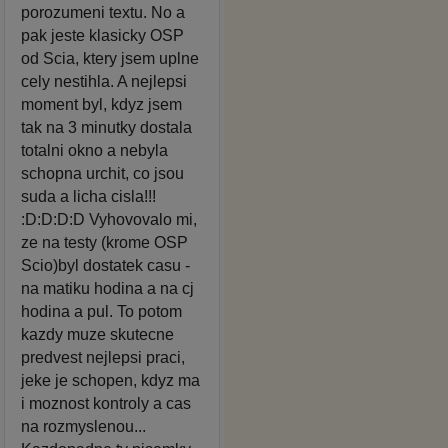
porozumeni textu. No a
pak jeste klasicky OSP
od Scia, ktery jsem uplne
cely nestihla. A nejlepsi
moment byl, kdyz jsem
tak na 3 minutky dostala
totalni okno a nebyla
schopna urchit, co jsou
suda a licha cisla!!!
:D:D:D:D Vyhovovalo mi,
ze na testy (krome OSP
Scio)byl dostatek casu -
na matiku hodina a na cj
hodina a pul. To potom
kazdy muze skutecne
predvest nejlepsi praci,
jeke je schopen, kdyz ma
i moznost kontroly a cas
na rozmyslenou...