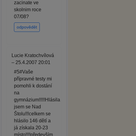
zacinate ve
skolnim roce
07/08?
odpovědět
Lucie Kratochvílová
– 25.4.2007 20:01
#5#Vaše
přípravné testy mi
pomohli k dostání
na
gymnázium!!!!!Hlásila
jsem se Nad
Štolu!!!celkem se
hlásilo 146 dětí a
já získala 20-23
místo!!!!především