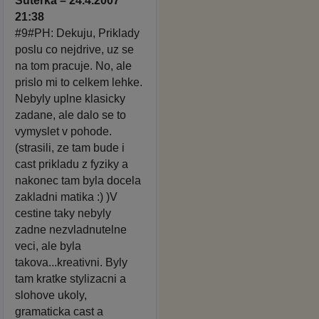
Suterka – 24.4.2007
21:38
#9#PH: Dekuju, Priklady
poslu co nejdrive, uz se
na tom pracuje. No, ale
prislo mi to celkem lehke.
Nebyly uplne klasicky
zadane, ale dalo se to
vymyslet v pohode.
(strasili, ze tam bude i
cast prikladu z fyziky a
nakonec tam byla docela
zakladni matika :) )V
cestine taky nebyly
zadne nezvladnutelne
veci, ale byla
takova...kreativni. Byly
tam kratke stylizacni a
slohove ukoly,
gramaticka cast a