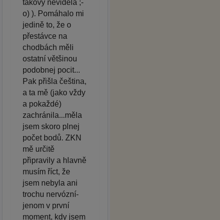
takový neviděla ;-
o) ). Pomáhalo mi
jedině to, že o
přestávce na
chodbách měli
ostatní většinou
podobnej pocit...
Pak přišla čeština,
a ta mě (jako vždy
a pokaždé)
zachránila...měla
jsem skoro plnej
počet bodů. ZKN
mě určitě
připravily a hlavně
musím říct, že
jsem nebyla ani
trochu nervózní-
jenom v první
moment, kdy jsem