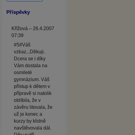
Příspěvky
Křížová – 26.4.2007
07:39
#5#Váš
vzkaz...Děkuji.
Dcera se i díky
Vám dostala na
osmileté
gymnázium. Váš
přístup k dětem v
přípravě si natolik
oblíbila, že v
závěru litovala, že
už je konec a
kurzy by klidně
navštěvovala dál.
Díky patří