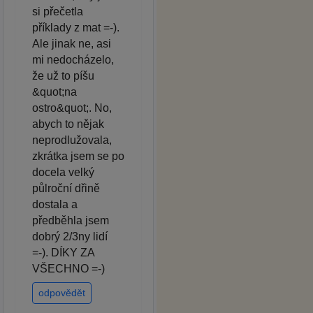
si přečetla
příklady z mat =-).
Ale jinak ne, asi
mi nedocházelo,
že už to píšu
&quot;na
ostro&quot;. No,
abych to nějak
neprodlužovala,
zkrátka jsem se po
docela velký
půlroční dřině
dostala a
předběhla jsem
dobrý 2/3ny lidí
=-). DÍKY ZA
VŠECHNO =-)
odpovědět