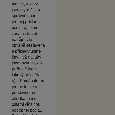
matice, u který
jsem vypočítala
správně snad
jedinej příklad z
osmi :-o), jsem
začala ztrácet
naději-byla
obtížně sestavená
a příklady úplně
jiný, než na jaký
jsem byla zvyklá
(v životě jsem
takový neviděla ;-
o) ). Pomáhalo mi
jedině to, že o
přestávce na
chodbách měli
ostatní většinou
podobnej pocit...