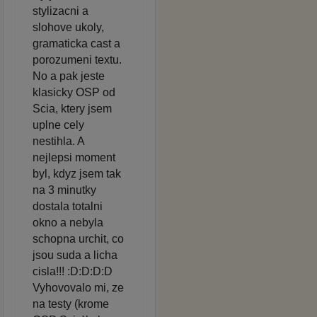
stylizacni a
slohove ukoly,
gramaticka cast a
porozumeni textu.
No a pak jeste
klasicky OSP od
Scia, ktery jsem
uplne cely
nestihla. A
nejlepsi moment
byl, kdyz jsem tak
na 3 minutky
dostala totalni
okno a nebyla
schopna urchit, co
jsou suda a licha
cisla!!! :D:D:D:D
Vyhovovalo mi, ze
na testy (krome