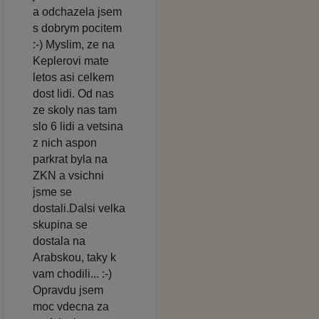
a odchazela jsem
s dobrym pocitem
:-) Myslim, ze na
Keplerovi mate
letos asi celkem
dost lidi. Od nas
ze skoly nas tam
slo 6 lidi a vetsina
z nich aspon
parkrat byla na
ZKN a vsichni
jsme se
dostali.Dalsi velka
skupina se
dostala na
Arabskou, taky k
vam chodili... :-)
Opravdu jsem
moc vdecna za