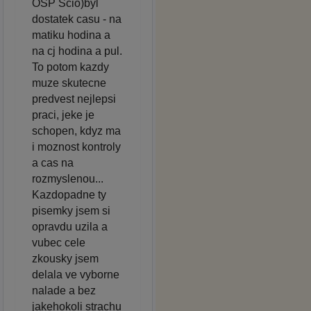
OSP Scio)byl
dostatek casu - na
matiku hodina a
na cj hodina a pul.
To potom kazdy
muze skutecne
predvest nejlepsi
praci, jeke je
schopen, kdyz ma
i moznost kontroly
a cas na
rozmyslenou...
Kazdopadne ty
pisemky jsem si
opravdu uzila a
vubec cele
zkousky jsem
delala ve vyborne
nalade a bez
jakehokoli strachu