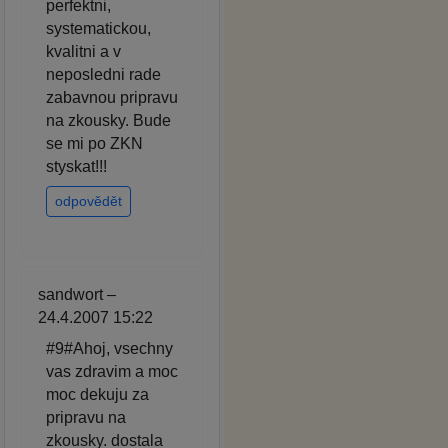
perfektni,
systematickou,
kvalitni a v
neposledni rade
zabavnou pripravu
na zkousky. Bude
se mi po ZKN
styskat!!!
odpovědět
sandwort –
24.4.2007 15:22
#9#Ahoj, vsechny
vas zdravim a moc
moc dekuju za
pripravu na
zkousky. dostala