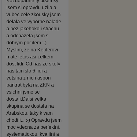
Kazdopadne ty pisemky
jsem si opravdu uzila a
vubec cele zkousky jsem
delala ve vyborne nalade
a bez jakehokoli strachu
a odchazela jsem s
dobrym pocitem :-)
Myslim, ze na Keplerovi
mate letos asi celkem
dost lidi. Od nas ze skoly
nas tam slo 6 lidi a
vetsina z nich aspon
parkrat byla na ZKN a
vsichni jsme se
dostali.Dalsi velka
skupina se dostala na
Arabskou, taky k vam
chodili... :-) Opravdu jsem
moc vdecna za perfektni,
systematickou, kvalitni a