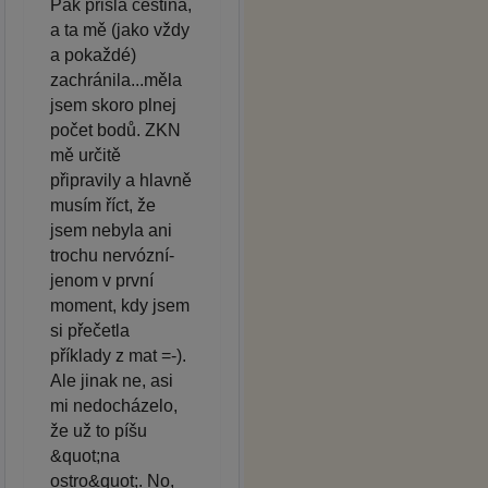
Pak přišla čeština,
a ta mě (jako vždy
a pokaždé)
zachránila...měla
jsem skoro plnej
počet bodů. ZKN
mě určitě
připravily a hlavně
musím říct, že
jsem nebyla ani
trochu nervózní-
jenom v první
moment, kdy jsem
si přečetla
příklady z mat =-).
Ale jinak ne, asi
mi nedocházelo,
že už to píšu
&quot;na
ostro&quot;. No,