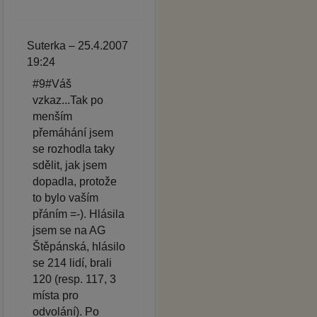
Suterka – 25.4.2007
19:24
#9#Váš
vzkaz...Tak po
menším
přemáhání jsem
se rozhodla taky
sdělit, jak jsem
dopadla, protože
to bylo vaším
přáním =-). Hlásila
jsem se na AG
Štěpánská, hlásilo
se 214 lidí, brali
120 (resp. 117, 3
místa pro
odvolání). Po