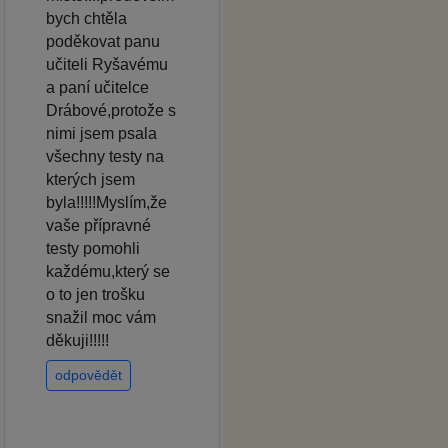
bych chtěla
poděkovat panu
učiteli Ryšavému
a paní učitelce
Drábové,protože s
nimi jsem psala
všechny testy na
kterých jsem
byla!!!!!Myslím,že
vaše přípravné
testy pomohli
každému,který se
o to jen trošku
snažil moc vám
děkuji!!!!!
odpovědět