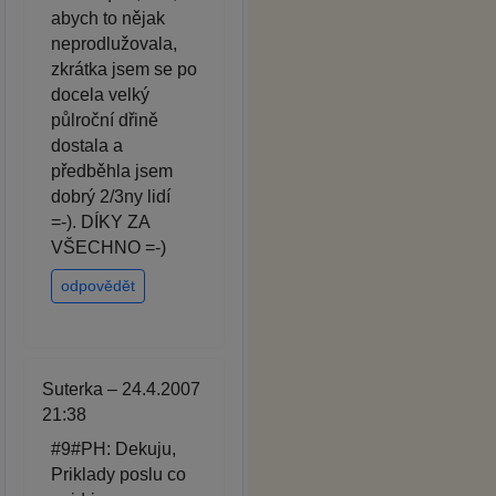
abych to nějak
neprodlužovala,
zkrátka jsem se po
docela velký
půlroční dřině
dostala a
předběhla jsem
dobrý 2/3ny lidí
=-). DÍKY ZA
VŠECHNO =-)
odpovědět
Suterka – 24.4.2007
21:38
#9#PH: Dekuju,
Priklady poslu co