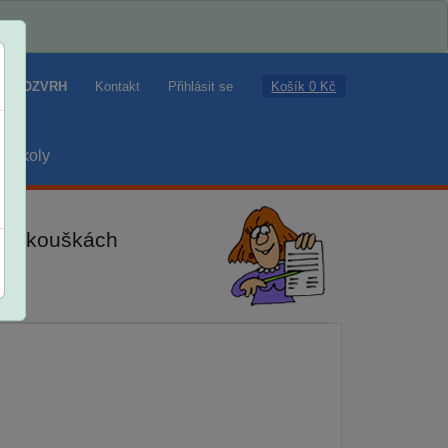
Košík 0 Kč
ROZVRH
Kontakt
Přihlásit se
školy
ch zkouškách