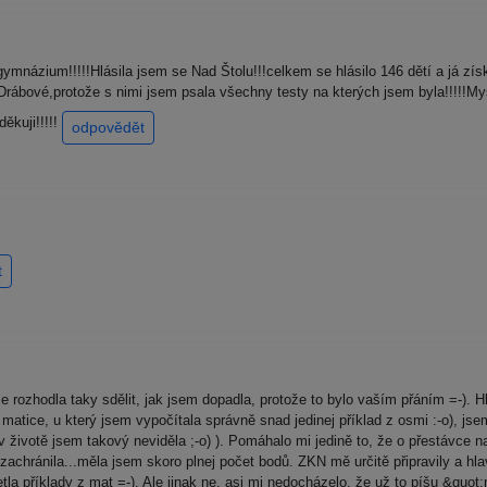
ymnázium!!!!!Hlásila jsem se Nad Štolu!!!celkem se hlásilo 146 dětí a já zís
Drábové,protože s nimi jsem psala všechny testy na kterých jsem byla!!!!!My
ěkuji!!!!!
odpovědět
t
ozhodla taky sdělit, jak jsem dopadla, protože to bylo vaším přáním =-). H
Po matice, u který jsem vypočítala správně snad jedinej příklad z osmi :-o), j
(v životě jsem takový neviděla ;-o) ). Pomáhalo mi jedině to, že o přestávce n
 zachránila...měla jsem skoro plnej počet bodů. ZKN mě určitě připravily a hl
la příklady z mat =-). Ale jinak ne, asi mi nedocházelo, že už to píšu &quot;