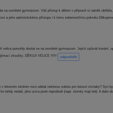
a na osmileté gymnázium. Váš přístup k dětem v přípravě si natolik oblíbila, 
lešovi a jeho optimistickému přístupu i k tomu sebemenšímu pokroku.Děkujem
 velice pomohly dostat se na osmileté gymnazium. Jejich způsob konání, opt
přijímací zkoušky. DĚKUJI VELICE !!!!!!
odpovědět
v letosnim skolnim roce udelat nekterou sobotu pro letosni ctvrtaky? Syn by 
tehdy nedali, plno uciva jeste neprobrali (napr. zlomky maji ted). A dalsi do