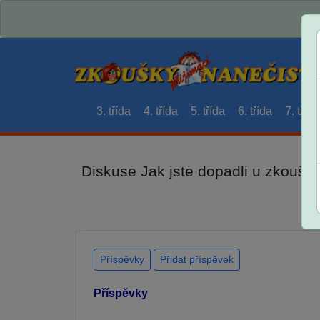
3. třída
4. třída
5. třída
6. třída
7. třída
Diskuse Jak jste dopadli u zkouše
Příspěvky
Přidat příspěvek
Příspěvky