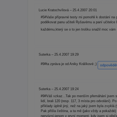
Lucie Kratochvílová – 25.4.2007 20:01
#5#Vaše přípravné testy mi pomohli k dostání na g
poděkovat panu učiteli Ryšavému a paní učitelce 
každému,který se o to jen trošku snažil moc vám d
Suterka – 25.4.2007 19:29
#9#ta zpráva je od Aniky Králíkové ;)
odpovědě
Suterka – 25.4.2007 19:24
#9#Váš vzkaz...Tak po menším přemáhání jsem se r
lidí, brali 120 (resp. 117, 3 místa pro odvolání). 
příklady úplně jiný, než na jaký jsem byla zvyklá 
Pak přišla čeština, a ta mě (jako vždy a pokaždé)
nervózní-jenom v první moment, kdy jsem si přečet