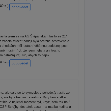
HNO =-)
odpovědět
lásila jsem se na AG Štěpánská, hlásilo se 214
sem začala ztrácet naději-byla obtížně sestavená a
a chodbách měli ostatní většinou podobnej pocit...
avně musím říct, že jsem nebyla ani trochu
na ostro&quot;. No, abych to nějak
HNO =-)
odpovědět
e, ale dalo se to vymyslet v pohode.(strasili, ze
, ale byla takova...kreativni. Byly tam kratke
stihla. A nejlepsi moment byl, kdyz jsem tak na 3
e OSP Scio)byl dostatek casu - na matiku hodina a