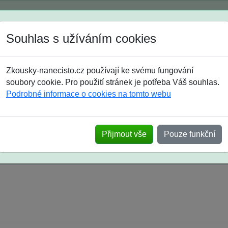
Spustili jsme přihlašování na školní rok 2026/2027!
Souhlas s užíváním cookies
Jak si vybrat
Časté dotazy
Zkousky-nanecisto.cz používají ke svému fungování
8. třída
9. třída
střední
maturanti
soutěže
prázdniny
soubory cookie. Pro použití stránek je potřeba Váš souhlas.
Podrobné informace o cookies na tomto webu
k na SŠ? Vaše ohlasy po skutečných přijímací
Přijmout vše
Pouze funkční