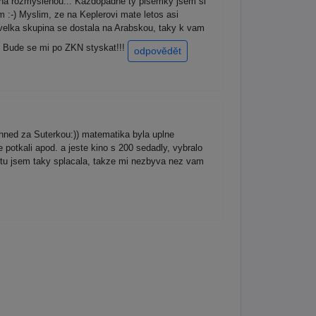
s na rozmyslenou... Kazdopadne ty pisemky jsem si
 :-) Myslim, ze na Keplerovi mate letos asi
i velka skupina se dostala na Arabskou, taky k vam
y. Bude se mi po ZKN styskat!!!
odpovědět
hned za Suterkou:)) matematika byla uplne
e potkali apod. a jeste kino s 200 sedadly, vybralo
ale tu jsem taky splacala, takze mi nezbyva nez vam