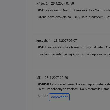
Křížová – 26.4.2007 07:39
#5#Váš vzkaz...Děkuji. Dcera se i díky Vám dostal
klidně navštěvovala dál. Díky patří především A
kratochvíl – 26.4.2007 07:07
#5#Husarovy Zkoušky Nanečisto jsou skvělé. Dceři
zasílání výsledků je nejlepší možná příprava na 
MK – 25.4.2007 20:26
#5##5#Dobry vecer pane Husare, neplanujete jeste 
Testu vseobecnych znalosti. Na Matematiku jsme ho 
07/08?
odpovědět