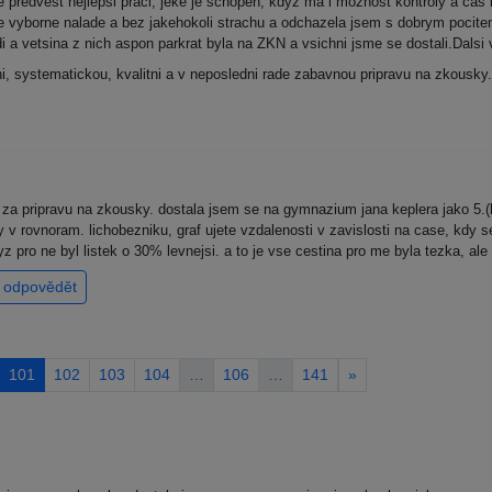
 predvest nejlepsi praci, jeke je schopen, kdyz ma i moznost kontroly a ca
e vyborne nalade a bez jakehokoli strachu a odchazela jsem s dobrym pocitem
idi a vetsina z nich aspon parkrat byla na ZKN a vsichni jsme se dostali.Dals
ni, systematickou, kvalitni a v neposledni rade zabavnou pripravu na zkousk
a pripravu na zkousky. dostala jsem se na gymnazium jana keplera jako 5.(
y v rovnoram. lichobezniku, graf ujete vzdalenosti v zavislosti na case, kdy s
kdyz pro ne byl listek o 30% levnejsi. a to je vse cestina pro me byla tezka, 
odpovědět
101
102
103
104
…
106
…
141
»