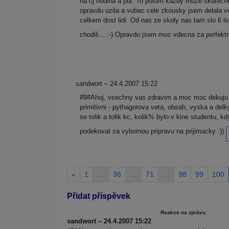
na cj hodina a pul. To potom kazdy muze skutecne
opravdu uzila a vubec cele zkousky jsem delala v
celkem dost lidi. Od nas ze skoly nas tam slo 6 l
chodili... :-) Opravdu jsem moc vdecna za perfekt
sandwort – 24.4.2007 15:22
#9#Ahoj, vsechny vas zdravim a moc moc dekuju z
primitivni - pythagorova veta, obsah, vyska a delk
se tolik a tolik kc, kolik% bylo v kine studentu, 
podekovat za vybornou pripravu na prijimacky :))
«
1
…
36
…
71
…
98
99
100
Přidat příspěvek
Reakce na zprávu
sandwort – 24.4.2007 15:22