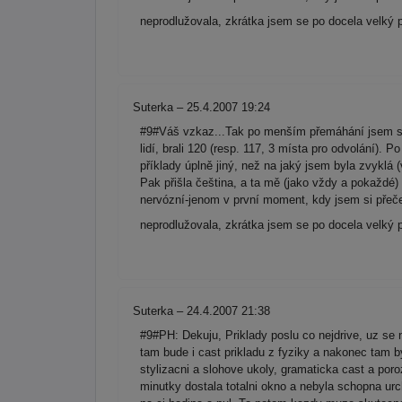
neprodlužovala, zkrátka jsem se po docela velký 
Suterka – 25.4.2007 19:24
#9#Váš vzkaz...Tak po menším přemáhání jsem se r
lidí, brali 120 (resp. 117, 3 místa pro odvolání). 
příklady úplně jiný, než na jaký jsem byla zvyklá 
Pak přišla čeština, a ta mě (jako vždy a pokaždé)
nervózní-jenom v první moment, kdy jsem si přečet
neprodlužovala, zkrátka jsem se po docela velký 
Suterka – 24.4.2007 21:38
#9#PH: Dekuju, Priklady poslu co nejdrive, uz se n
tam bude i cast prikladu z fyziky a nakonec tam by
stylizacni a slohove ukoly, gramaticka cast a por
minutky dostala totalni okno a nebyla schopna urc