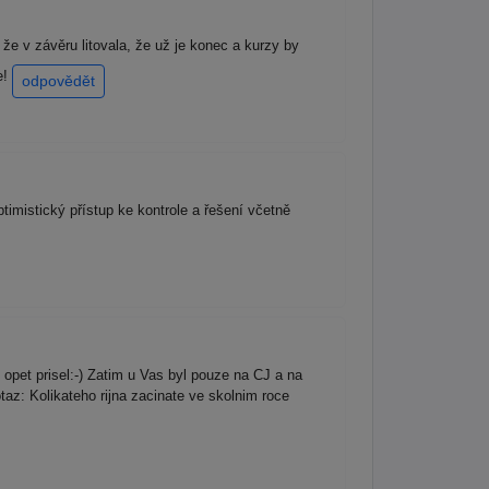
že v závěru litovala, že už je konec a kurzy by
e!
odpovědět
imistický přístup ke kontrole a řešení včetně
opet prisel:-) Zatim u Vas byl pouze na CJ a na
taz: Kolikateho rijna zacinate ve skolnim roce