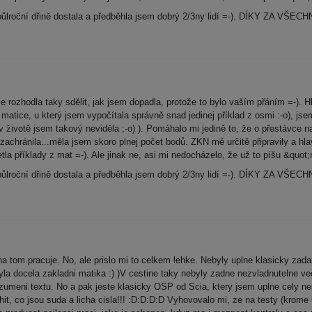
půlroční dřině dostala a předběhla jsem dobrý 2/3ny lidí =-). DÍKY ZA VŠEC
ozhodla taky sdělit, jak jsem dopadla, protože to bylo vaším přáním =-). H
Po matice, u který jsem vypočítala správně snad jedinej příklad z osmi :-o), j
(v životě jsem takový neviděla ;-o) ). Pomáhalo mi jedině to, že o přestávce n
 zachránila...měla jsem skoro plnej počet bodů. ZKN mě určitě připravily a hl
la příklady z mat =-). Ale jinak ne, asi mi nedocházelo, že už to píšu &quot;
půlroční dřině dostala a předběhla jsem dobrý 2/3ny lidí =-). DÍKY ZA VŠEC
a tom pracuje. No, ale prislo mi to celkem lehke. Nebyly uplne klasicky zadan
la docela zakladni matika :) )V cestine taky nebyly zadne nezvladnutelne veci
ozumeni textu. No a pak jeste klasicky OSP od Scia, ktery jsem uplne cely ne
hit, co jsou suda a licha cisla!!! :D:D:D:D Vyhovovalo mi, ze na testy (krom