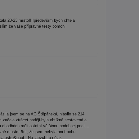
kala 20-23 místo!!!!především bych chtěla
slím,že vaše přípravné testy pomohli
lásila jsem se na AG Štěpánská, hlásilo se 214
sem začala ztrácet naději-byla obtížně sestavená a
a chodbách měli ostatní většinou podobnej pocit...
avně musím říct, že jsem nebyla ani trochu
na ostro&quot;. No, abych to nějak