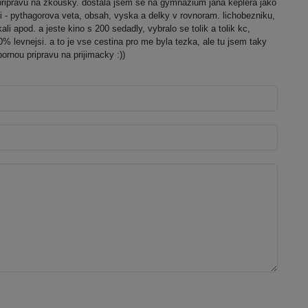
ipravu na zkousky. dostala jsem se na gymnazium jana keplera jako
ni - pythagorova veta, obsah, vyska a delky v rovnoram. lichobezniku,
ali apod. a jeste kino s 200 sedadly, vybralo se tolik a tolik kc,
0% levnejsi. a to je vse cestina pro me byla tezka, ale tu jsem taky
rnou pripravu na prijimacky :))