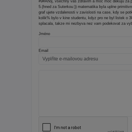
#9#Ahoj, vsechny vas zdravim a moc moc dekuju za pr
5.(hned za Suterkou:)) matematika byla uplne primitiv
graf ujete vzdalenosti v zavislosti na case, kdy se potk
kolik% bylo v kine studentu, kdyz pro ne byl listek o 3
splacala, takze mi nezbyva nez vam podekovat za vybo
Jméno
Email