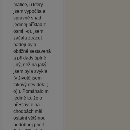
matice, u který
jsem vypočítala
správně snad
jedinej příklad z
osmi :-o), jsem
začala ztrácet
naději-byla
obtížně sestavená
a příklady úplně
jiný, než na jaký
jsem byla zvyklá
(v životě jsem
takový neviděla ;-
o) ). Pomáhalo mi
jedině to, že o
přestávce na
chodbách měli
ostatní většinou
podobnej pocit...