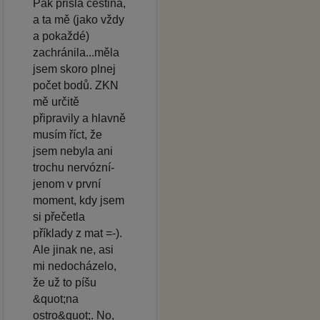
Pak přišla čeština,
a ta mě (jako vždy
a pokaždé)
zachránila...měla
jsem skoro plnej
počet bodů. ZKN
mě určitě
připravily a hlavně
musím říct, že
jsem nebyla ani
trochu nervózní-
jenom v první
moment, kdy jsem
si přečetla
příklady z mat =-).
Ale jinak ne, asi
mi nedocházelo,
že už to píšu
&quot;na
ostro&quot;. No,