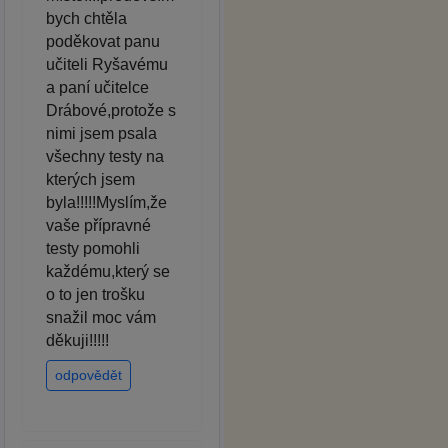
bych chtěla
poděkovat panu
učiteli Ryšavému
a paní učitelce
Drábové,protože s
nimi jsem psala
všechny testy na
kterých jsem
byla!!!!!Myslím,že
vaše přípravné
testy pomohli
každému,který se
o to jen trošku
snažil moc vám
děkuji!!!!!
odpovědět