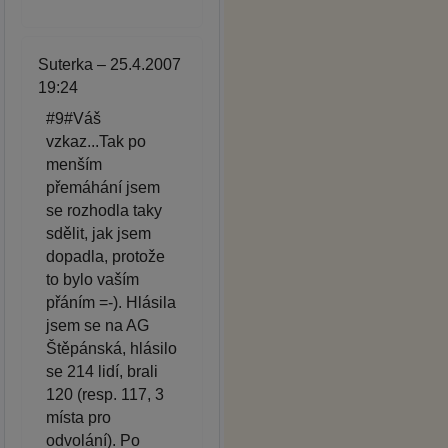
Suterka – 25.4.2007
19:24
#9#Váš
vzkaz...Tak po
menším
přemáhání jsem
se rozhodla taky
sdělit, jak jsem
dopadla, protože
to bylo vaším
přáním =-). Hlásila
jsem se na AG
Štěpánská, hlásilo
se 214 lidí, brali
120 (resp. 117, 3
místa pro
odvolání). Po