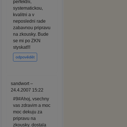
perfektni,
systematickou,
kvalitni a v
neposledni rade
zabavnou pripravu
na zkousky. Bude
se mi po ZKN
styskat!!!
odpovědět
sandwort –
24.4.2007 15:22
#9#Ahoj, vsechny
vas zdravim a moc
moc dekuju za
pripravu na
zkousky. dostala