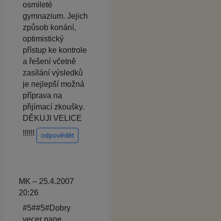
osmileté
gymnazium. Jejich
způsob konání,
optimistický
přístup ke kontrole
a řešení včetně
zasílání výsledků
je nejlepší možná
příprava na
přijímací zkoušky.
DĚKUJI VELICE
!!!!!!
odpovědět
MK – 25.4.2007
20:26
#5##5#Dobry
vecer pane