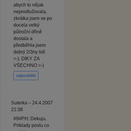
abych to nějak
neprodlužovala,
zkrátka jsem se po
docela velký
půlroční dřině
dostala a
předběhla jsem
dobrý 2/3ny lidí
=-). DÍKY ZA
VŠECHNO =-)
odpovědět
Suterka – 24.4.2007
21:38
#9#PH: Dekuju,
Priklady poslu co