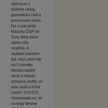
stylizacni a
slohove ukoly,
gramaticka cast a
porozumeni textu.
No a pak jeste
klasicky OSP od
Scia, ktery jsem
uplne cely
nestihla. A
nejlepsi moment
byl, kdyz jsem tak
na 3 minutky
dostala totalni
okno a nebyla
schopna urchit, co
jsou suda a licha
cisla!!! :D:D:D:D
Vyhovovalo mi, ze
na testy (krome