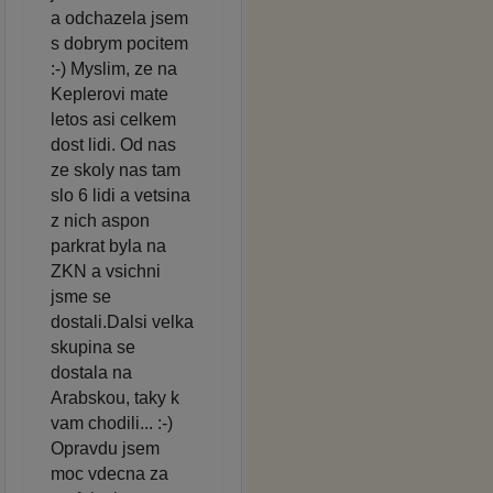
a odchazela jsem
s dobrym pocitem
:-) Myslim, ze na
Keplerovi mate
letos asi celkem
dost lidi. Od nas
ze skoly nas tam
slo 6 lidi a vetsina
z nich aspon
parkrat byla na
ZKN a vsichni
jsme se
dostali.Dalsi velka
skupina se
dostala na
Arabskou, taky k
vam chodili... :-)
Opravdu jsem
moc vdecna za