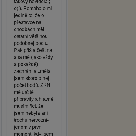
takový neviděla ;-
o) ). Pomáhalo mi
jedině to, že o
přestávce na
chodbách měli
ostatní většinou
podobnej pocit...
Pak přišla čeština,
a ta mě (jako vždy
a pokaždé)
zachránila...měla
jsem skoro plnej
počet bodů. ZKN
mě určitě
připravily a hlavně
musím říct, že
jsem nebyla ani
trochu nervózní-
jenom v první
moment, kdy jsem