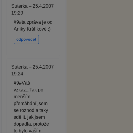
Suterka – 25.4.2007
19:29
#9#ta zpráva je od
Aniky Králíkové ;)
odpovědět
Suterka – 25.4.2007
19:24
#9#Váš
vzkaz...Tak po
menším
přemáhání jsem
se rozhodla taky
sdělit, jak jsem
dopadla, protože
to bylo vaším