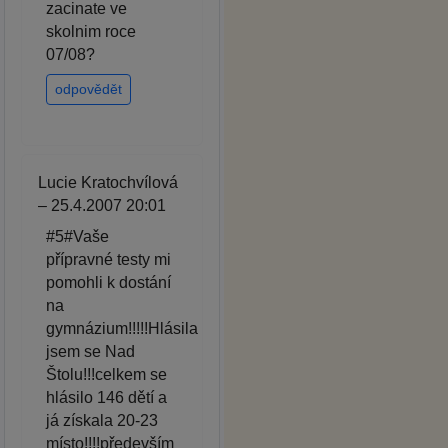
zacinate ve
skolnim roce
07/08?
odpovědět
Lucie Kratochvílová
– 25.4.2007 20:01
#5#Vaše
přípravné testy mi
pomohli k dostání
na
gymnázium!!!!!Hlásila
jsem se Nad
Štolu!!!celkem se
hlásilo 146 dětí a
já získala 20-23
místo!!!!především