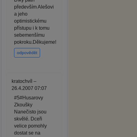
především Alešovi
a jeho
optimistickému
přístupu i k tomu
sebemenšímu
pokroku.Děkujeme!
odpovědět
kratochvíl –
26.4.2007 07:07
#5#Husarovy
Zkoušky
Nanečisto jsou
skvělé. Dceři
velice pomohly
dostat se na