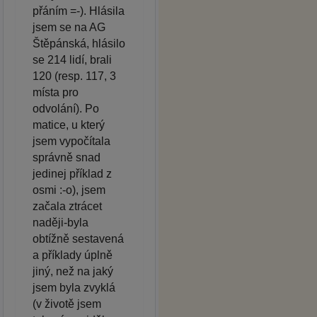
přáním =-). Hlásila
jsem se na AG
Štěpánská, hlásilo
se 214 lidí, brali
120 (resp. 117, 3
místa pro
odvolání). Po
matice, u který
jsem vypočítala
správně snad
jedinej příklad z
osmi :-o), jsem
začala ztrácet
naději-byla
obtížně sestavená
a příklady úplně
jiný, než na jaký
jsem byla zvyklá
(v životě jsem