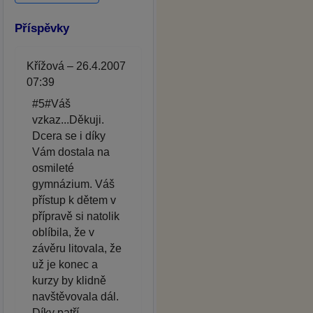
Příspěvky
Křížová – 26.4.2007
07:39
#5#Váš
vzkaz...Děkuji.
Dcera se i díky
Vám dostala na
osmileté
gymnázium. Váš
přístup k dětem v
přípravě si natolik
oblíbila, že v
závěru litovala, že
už je konec a
kurzy by klidně
navštěvovala dál.
Díky patří