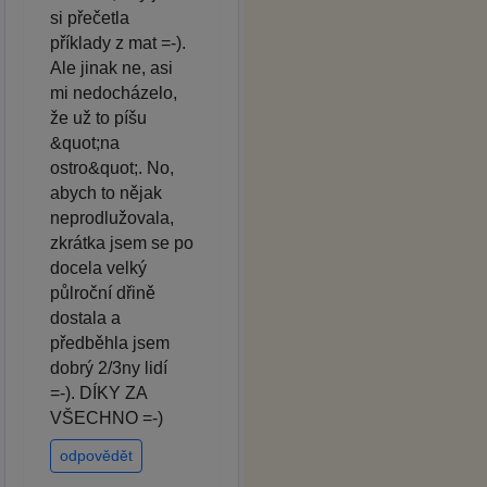
si přečetla
příklady z mat =-).
Ale jinak ne, asi
mi nedocházelo,
že už to píšu
&quot;na
ostro&quot;. No,
abych to nějak
neprodlužovala,
zkrátka jsem se po
docela velký
půlroční dřině
dostala a
předběhla jsem
dobrý 2/3ny lidí
=-). DÍKY ZA
VŠECHNO =-)
odpovědět