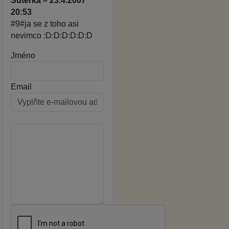
Suterka – 23.4.2007
20:53
#9#ja se z toho asi
nevimco :D:D:D:D:D:D
Jméno
Email