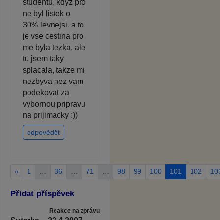
studentu, kdyz pro
ne byl listek o
30% levnejsi. a to
je vse cestina pro
me byla tezka, ale
tu jsem taky
splacala, takze mi
nezbyva nez vam
podekovat za
vybornou pripravu
na prijimacky :))
odpovědět
«
1
…
36
…
71
…
98
99
100
101
102
10
Přidat příspěvek
Reakce na zprávu