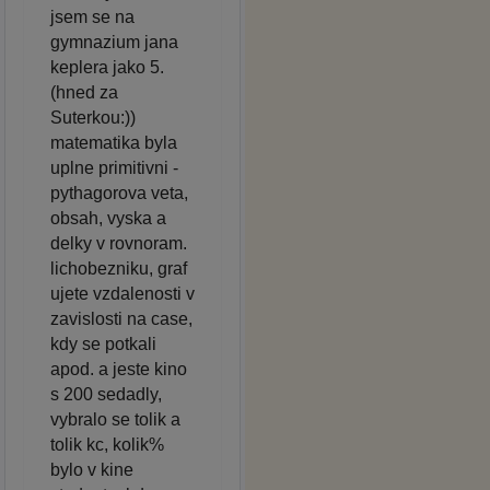
jsem se na
gymnazium jana
keplera jako 5.
(hned za
Suterkou:))
matematika byla
uplne primitivni -
pythagorova veta,
obsah, vyska a
delky v rovnoram.
lichobezniku, graf
ujete vzdalenosti v
zavislosti na case,
kdy se potkali
apod. a jeste kino
s 200 sedadly,
vybralo se tolik a
tolik kc, kolik%
bylo v kine