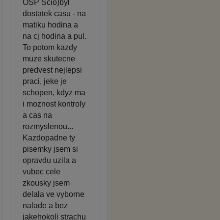
OSP Scio)byl
dostatek casu - na
matiku hodina a
na cj hodina a pul.
To potom kazdy
muze skutecne
predvest nejlepsi
praci, jeke je
schopen, kdyz ma
i moznost kontroly
a cas na
rozmyslenou...
Kazdopadne ty
pisemky jsem si
opravdu uzila a
vubec cele
zkousky jsem
delala ve vyborne
nalade a bez
jakehokoli strachu