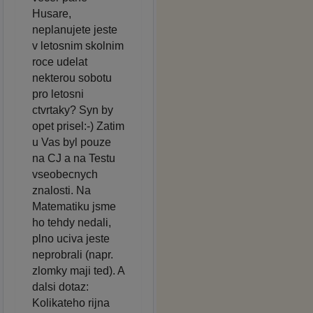
Husare,
neplanujete jeste
v letosnim skolnim
roce udelat
nekterou sobotu
pro letosni
ctvrtaky? Syn by
opet prisel:-) Zatim
u Vas byl pouze
na CJ a na Testu
vseobecnych
znalosti. Na
Matematiku jsme
ho tehdy nedali,
plno uciva jeste
neprobrali (napr.
zlomky maji ted). A
dalsi dotaz:
Kolikateho rijna