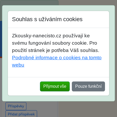
Spustili jsme přihlašování
na školní rok 2026/2027!
Souhlas s užíváním cookies
Zkousky-nanecisto.cz používají ke
svému fungování soubory cookie. Pro
použití stránek je potřeba Váš souhlas.
Menu
Účet
Košík
Podrobné informace o cookies na tomto
webu
Diskuse Jak jste dopadli u
zkoušek na SŠ? Vaše
ohlasy po skutečných
Přijmout vše
Pouze funkční
přijímacích zkouškách
Příspěvky
Přidat příspěvek