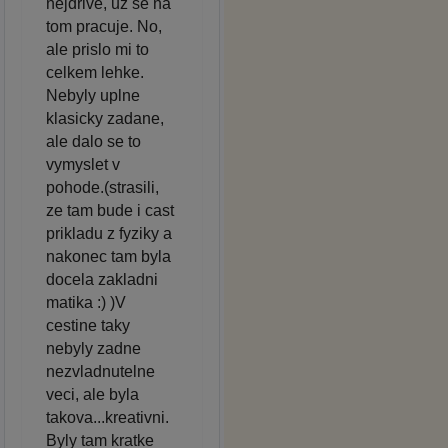
nejdrive, uz se na
tom pracuje. No,
ale prislo mi to
celkem lehke.
Nebyly uplne
klasicky zadane,
ale dalo se to
vymyslet v
pohode.(strasili,
ze tam bude i cast
prikladu z fyziky a
nakonec tam byla
docela zakladni
matika :) )V
cestine taky
nebyly zadne
nezvladnutelne
veci, ale byla
takova...kreativni.
Byly tam kratke