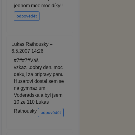
jednom moc moc díky!!
odpovědět
Lukas Rathousky –
6.5.2007 14:26
#7##7#Váš
vzkaz...dobry den. moc
dekuji za pripravy panu
Husarovi dostal sem se
na gymnazium
Voderadska a byl jsem
10 ze 110 Lukas
Rathousky
odpovědět