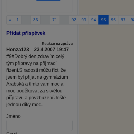
«
1
…
36
…
71
…
92
93
94
95
96
97
9
Přidat příspěvek
Reakce na zprávu
Honza123 – 23.4.2007 19:47
#9#Dobrý den,zdravím celý
tým přípravy na příjmací
řízení.S radostí můžu říct, že
jsem byl přijat na gymnázium
Arabská a tímto vám moc a
moc poděkovat za skvělou
přípravu a povzbuzení.Ještě
jednou díky moc...
Jméno