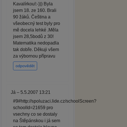
Kavalírkou!:-))) Byla
jsem 18. ze 160. Brali
90 žáků. Čeština a
všeobecný test byly pro
mě docela lehké .Měla
jsem 28,5bodů z 30!
Matematika nedopadla
tak dobře. Děkuji všem
za výbornou přípravu
odpovědět
Já – 5.5.2007 13:21
#9#http://spoluzaci.lide.cz/schoolScreen?
schoolId=21659 pro
vsechny co se dostaly
na Štěpánskou i já sem