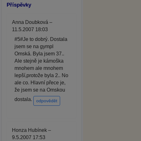
Příspěvky
Anna Doubková –
11.5.2007 18:03
#5#Je to dobrý. Dostala
jsem se na gympl
Omská. Byla jsem 37..
Ale stejně je kámoška
mnohem ale mnohem
lepší,protože byla 2.. No
ale co. Hlavní přece je,
že jsem se na Omskou
dostala.
odpovědět
Honza Hubínek –
9.5.2007 17:53