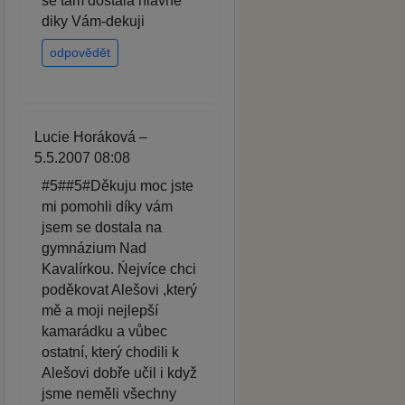
se tam dostala hlavne
diky Vám-dekuji
odpovědět
Lucie Horáková –
5.5.2007 08:08
#5##5#Děkuju moc jste
mi pomohli díky vám
jsem se dostala na
gymnázium Nad
Kavalírkou. Ńejvíce chci
poděkovat Alešovi ,který
mě a moji nejlepší
kamarádku a vůbec
ostatní, který chodili k
Alešovi dobře učil i když
jsme neměli všechny