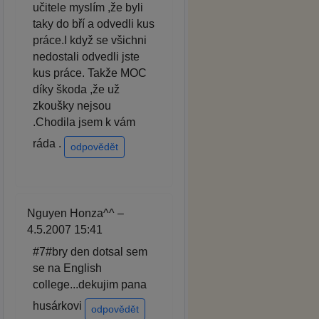
učitele myslím ,že byli
taky do bří a odvedli kus
práce.I když se všichni
nedostali odvedli jste
kus práce. Takže MOC
díky škoda ,že už
zkoušky nejsou
.Chodila jsem k vám
ráda .
odpovědět
Nguyen Honza^^ –
4.5.2007 15:41
#7#bry den dotsal sem
se na English
college...dekujim pana
husárkovi
odpovědět