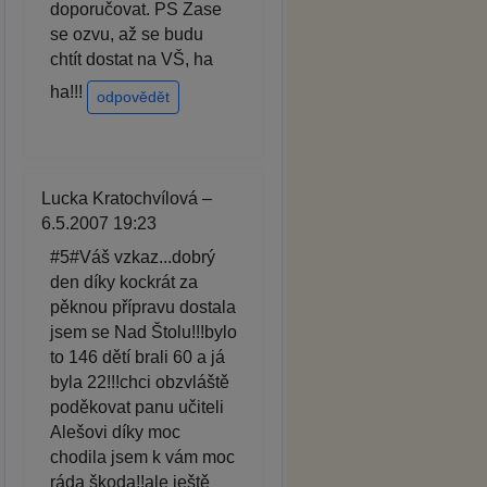
doporučovat. PS Zase
se ozvu, až se budu
chtít dostat na VŠ, ha
ha!!!
odpovědět
Lucka Kratochvílová –
6.5.2007 19:23
#5#Váš vzkaz...dobrý
den díky kockrát za
pěknou přípravu dostala
jsem se Nad Štolu!!!bylo
to 146 dětí brali 60 a já
byla 22!!!chci obzvláště
poděkovat panu učiteli
Alešovi díky moc
chodila jsem k vám moc
ráda škoda!!ale ještě