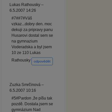
Lukas Rathousky –
6.5.2007 14:26
#7##7#Váš
vzkaz...dobry den. moc
dekuji za pripravy panu
Husarovi dostal sem se
na gymnazium
Voderadska a byl jsem
10 ze 110 Lukas
Rathousky
odpovědět
Zuzka Smrčinová –
6.5.2007 10:16
#5#Pardon ,že píšu tak
pozdě. Dostala jsem se
gymnázium Nad