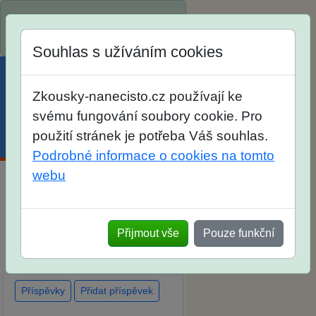
Spustili jsme přihlašování na
školní rok 2026/2027!
Souhlas s užíváním cookies
Zkousky-nanecisto.cz používají ke
svému fungování soubory cookie. Pro
použití stránek je potřeba Váš souhlas.
Menu
Účet
Košík
Podrobné informace o cookies na tomto
webu
Diskuse Jak jste dopadli u
zkoušek na SŠ? Vaše ohlasy
Přijmout vše
Pouze funkční
po skutečných přijímacích
zkouškách
Příspěvky
Přidat příspěvek