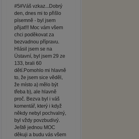
#5#Váš vzkaz...Dobrý
den, dnes mi to přišlo
písemně - byl jsem
přijat!!! Moc vám všem
chci poděkovat za
bezvadnou přípravu.
Hlásil jsem se na
Ústavní, byl jsem 29 ze
133, brali 60
dětí.Pomohlo mi hlavně
to, že jsem sice věděl,
že místo a) mělo být
třeba b), ale hlavně
proč. Bezva byl i váš
komentář, který i když
někdy nebyl pochvalný,
byl vždy povzbudivý.
Ještě jednou MOC
děkuji a budu vás všem