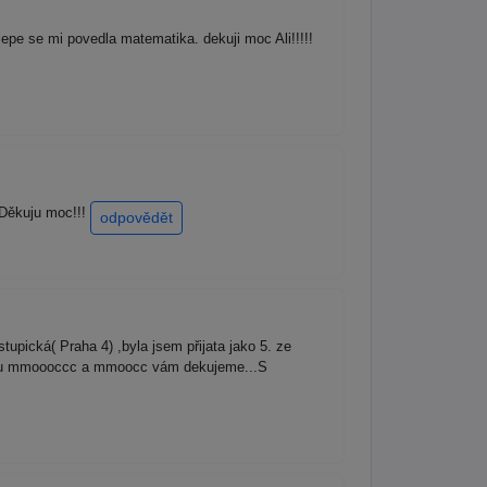
e se mi povedla matematika. dekuji moc Ali!!!!!
 Děkuju moc!!!
odpovědět
pická( Praha 4) ,byla jsem přijata jako 5. ze
jednou mmoooccc a mmoocc vám dekujeme...S