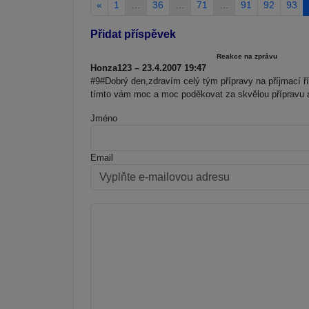
«
1
…
36
…
71
…
91
92
93
Přidat příspěvek
Reakce na zprávu
Honza123 – 23.4.2007 19:47
#9#Dobrý den,zdravím celý tým přípravy na příjmací ří
tímto vám moc a moc poděkovat za skvělou přípravu a
Jméno
Email