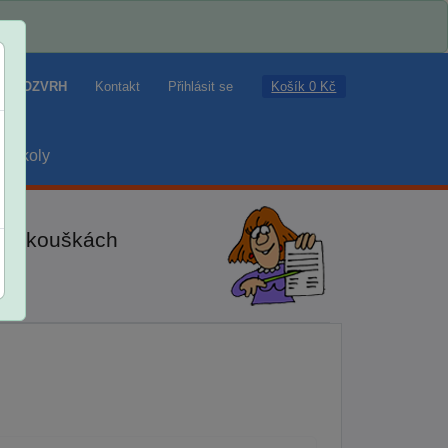
Košík 0 Kč
ROZVRH
Kontakt
Přihlásit se
školy
ch zkouškách