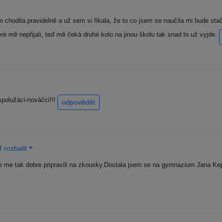
chodila pravidelně a už sem si řikala, že to co jsem se naučila mi bude stači
é mě nepřijali, teď mě čeká druhé kolo na jinou školu tak snad to už vyjde.
spolužáci-nováčci!!!
odpovědět
 rozbalit
me tak dobre pripravili na zkousky.Dostala jsem se na gymnazium Jana Keplera