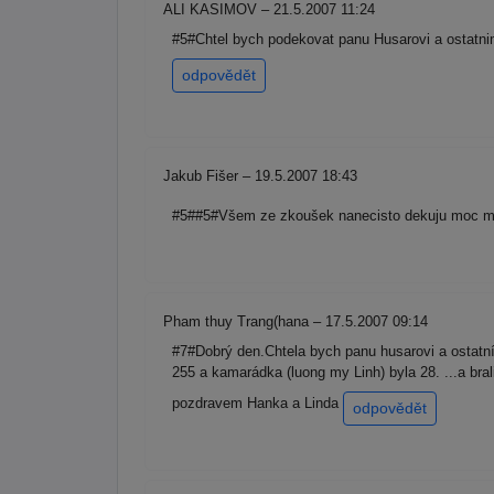
ALI KASIMOV – 21.5.2007 11:24
#5#Chtel bych podekovat panu Husarovi a ostatni
odpovědět
Jakub Fišer – 19.5.2007 18:43
#5##5#Všem ze zkoušek nanecisto dekuju moc moc
Pham thuy Trang(hana – 17.5.2007 09:14
#7#Dobrý den.Chtela bych panu husarovi a ostatní
255 a kamarádka (luong my Linh) byla 28. ...a br
pozdravem Hanka a Linda
odpovědět