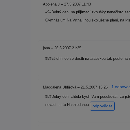
Apolena J – 27.5.2007 11:43
#9#Dobrý den, na přijímací zkoušky nanečisto sem 
Gymnázium Na Vítna jinou školuězné pláni, na kter
jana – 26.5.2007 21:35
#9#všichni co se dostli na arabskou tak podte na 
1 odpoveď
Magdalena Uhlířová – 21.5.2007 13:26
#5#Dobry den, chtela bych Vam podekovat, ze jste 
nevadi mi to.Nashledanou
odpovědět