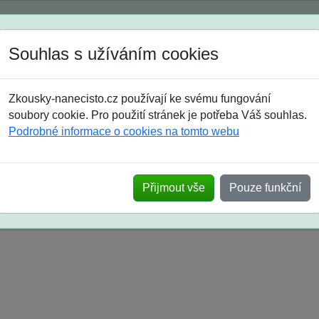
Spustili jsme přihlašování na školní rok 2026/2027!
Souhlas s užíváním cookies
Jak si vybrat
Časté dotazy
Zkousky-nanecisto.cz používají ke svému fungování
8. třída
9. třída
střední
maturanti
soutěže
prázdniny
soubory cookie. Pro použití stránek je potřeba Váš souhlas.
Podrobné informace o cookies na tomto webu
k na SŠ? Vaše ohlasy po skutečných přijímací
Přijmout vše
Pouze funkční