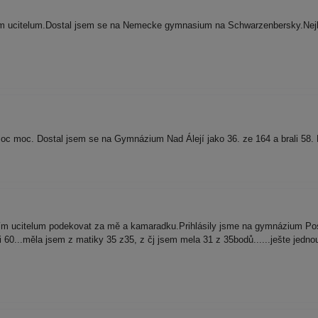
m ucitelum.Dostal jsem se na Nemecke gymnasium na Schwarzenbersky.Nejlep
 moc. Dostal jsem se na Gymnázium Nad Álejí jako 36. ze 164 a brali 58.
m ucitelum podekovat za mě a kamaradku.Prihlásily jsme na gymnázium Postu
ali 60...měla jsem z matiky 35 z35, z čj jsem mela 31 z 35bodů......ješte 