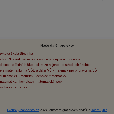
Naše další projekty
zyková škola Březinka
chod Zkoušek nanečisto - online prodej našich učebnic
dnocení středních škol - diskuze nejenom o středních školách
e z matematiky na VŠE a další VŠ - materiály pro přípravu na VŠ
turujeme.cz - maturitní učebnice matematiky
matematika - komplexní matematický web
yzika - svět fyziky
zkousky-nanecisto.cz
2024, autorem grafických prvků je
Josef Quis