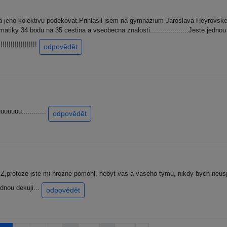
jeho kolektivu podekovat.Prihlasil jsem na gymnazium Jaroslava Heyrovskeho.
atiky 34 bodu na 35 cestina a vseobecna znalosti...................Jeste jedn
!!!!!!!!!!!!!!!
odpovědět
uuuuuu............
odpovědět
Z,protoze jste mi hrozne pomohl, nebyt vas a vaseho tymu, nikdy bych neus
ednou dekuji...
odpovědět