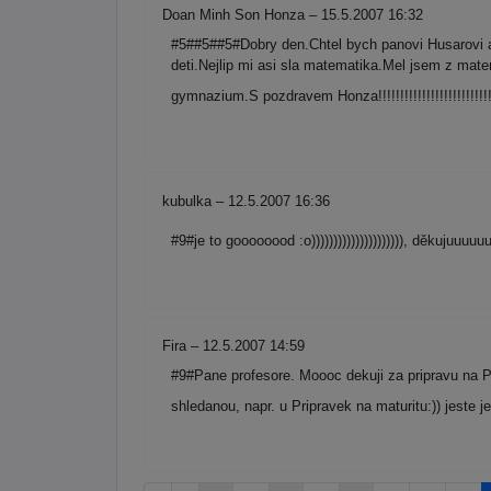
Doan Minh Son Honza – 15.5.2007 16:32
#5##5##5#Dobry den.Chtel bych panovi Husarovi a 
deti.Nejlip mi asi sla matematika.Mel jsem z matem
gymnazium.S pozdravem Honza!!!!!!!!!!!!!!!!!!!!!!!!!!!!!
kubulka – 12.5.2007 16:36
#9#je to goooooood :o))))))))))))))))))))), děkujuuuuuu
Fira – 12.5.2007 14:59
#9#Pane profesore. Moooc dekuji za pripravu na P
shledanou, napr. u Pripravek na maturitu:)) jeste j