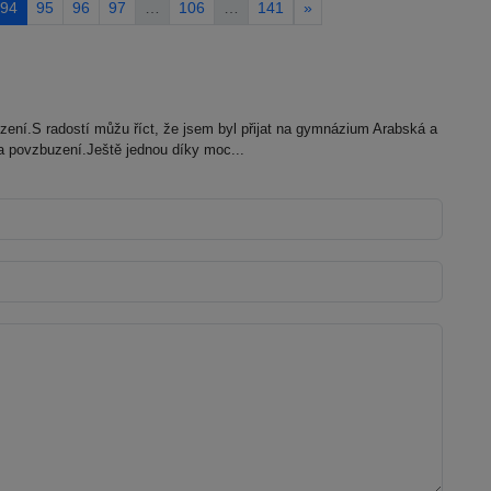
94
95
96
97
…
106
…
141
»
zení.S radostí můžu říct, že jsem byl přijat na gymnázium Arabská a
 povzbuzení.Ještě jednou díky moc...