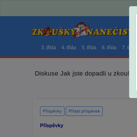
3. třída
4. třída
5. třída
6. třída
7. třída
Diskuse Jak jste dopadli u zkouše
Příspěvky
Přidat příspěvek
Příspěvky