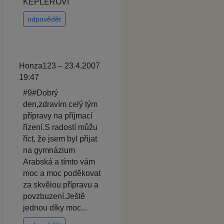
KEPLEROVI
odpovědět
Honza123 – 23.4.2007
19:47
#9#Dobrý
den,zdravím celý tým
přípravy na příjmací
řízení.S radostí můžu
říct, že jsem byl přijat
na gymnázium
Arabská a tímto vám
moc a moc poděkovat
za skvělou přípravu a
povzbuzení.Ještě
jednou díky moc...