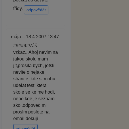
třídy.
odpovědět
mája – 18.4.2007 13:47
#9##9#Váš
vzkaz...Ahoj nevim na
jakou skolu mam
jit,prosila bych, jetsli
nevite o nejake
strance, kde si mohu
udelat test ,ktera
skole se ke me hodi,
nebo kde je seznam
skol.odpoved mi
prosím poslete na
email.dekuji
odpovědět