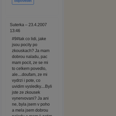
odpovědět
Suterka – 23.4.2007
13:46
#9#tak co lidi, jake
jsou pocity po
zkouskach? Ja mam
dobrou naladu, pac
mam pocit, ze se mi
to celkem povedlo,
ale....doufam, ze mi
vydrzi i pote, co
uvidim vysledky....Byli
jste ze zkousek
vynervovani? Ja ani
ne, byla jsem v poho
a mela jsem dobrou