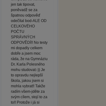
jen tak tipovat,
poněvadž se za
špatnou odpověď
odečítal bod-ALE OD
CELKOVÉHO
POČTU
SPRÁVNÝCH
ODPOVĚDÍ!! No testy
mi dopadly celkem
dobře a jsem moc
ráda, že na Gymnáziu
Dr. Karla Polesného
mohu studovat:-)) Je
to opravdu nejlepší
škola, jakou jsem si
mohla vybrat!! Takže
radím všem-jděte za
svým cílem, stojí to za
to!! Protože i já si