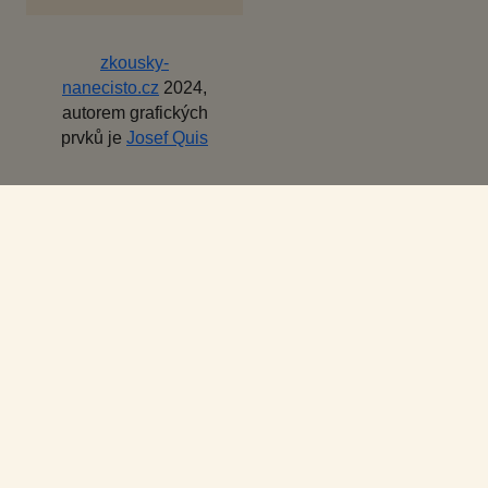
zkousky-
nanecisto.cz
2024,
autorem grafických
prvků je
Josef Quis