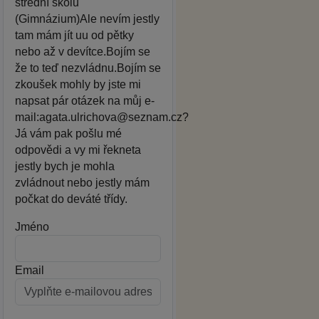
střední školu
(Gimnázium)Ale nevím jestly
tam mám jít uu od pětky
nebo až v devítce.Bojím se
že to teď nezvládnu.Bojím se
zkoušek mohly by jste mi
napsat pár otázek na můj e-
mail:agata.ulrichova@seznam.cz?
Já vám pak pošlu mé
odpovědi a vy mi řekneta
jestly bych je mohla
zvládnout nebo jestly mám
počkat do deváté třídy.
Jméno
Email