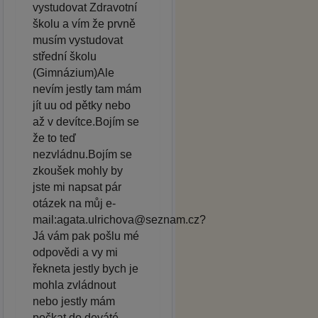
vystudovat Zdravotní
školu a vím že prvně
musím vystudovat
střední školu
(Gimnázium)Ale
nevím jestly tam mám
jít uu od pětky nebo
až v devítce.Bojím se
že to teď
nezvládnu.Bojím se
zkoušek mohly by
jste mi napsat pár
otázek na můj e-
mail:agata.ulrichova@seznam.cz?
Já vám pak pošlu mé
odpovědi a vy mi
řekneta jestly bych je
mohla zvládnout
nebo jestly mám
počkat do deváté