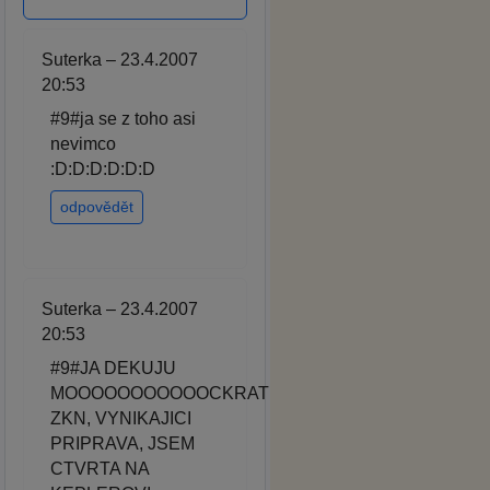
Suterka – 23.4.2007
20:53
#9#ja se z toho asi
nevimco
:D:D:D:D:D:D
odpovědět
Suterka – 23.4.2007
20:53
#9#JA DEKUJU
MOOOOOOOOOOOCKRAT
ZKN, VYNIKAJICI
PRIPRAVA, JSEM
CTVRTA NA