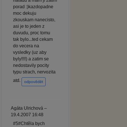
naladu a mam ji zatim
porad :)kazdopadne
moc dekuju
zkouskam nanecisto,
asi je to jeden z
duvudu, proc tomu
tak bylo...ted cekam
do vecera na
vysledky (uz aby
byly!!!!) a zatim se
nedostavily pocity
typu strach, nervozita
atd.
odpovědět
Agáta Ulrichová –
19.4.2007 16:48
#5#Chtěla bych