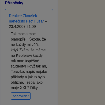
Příspěvky
Reakce Zkoušek
nanečisto Petr Husar
–
23.4.2007 21:09
Tak moc a moc
blahopřeji. Škoda, že
ne každý mi věří,
když říkám, že máme
na Keplerovi každý
rok moc úspěšné
studenty! Když tak mi,
Terezko, napiš nějaké
příklady a jak to bylo
obtížné. Třeba jako
moje XXL? Díky.
odpovědět