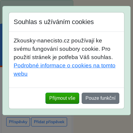
Spustili jsme přihlašování na
školní rok 2026/2027!
Souhlas s užíváním cookies
Zkousky-nanecisto.cz používají ke
svému fungování soubory cookie. Pro
použití stránek je potřeba Váš souhlas.
Menu
Účet
Košík
Podrobné informace o cookies na tomto
webu
Diskuse Jak jste dopadli u
zkoušek na SŠ? Vaše ohlasy
po skutečných přijímacích
Přijmout vše
Pouze funkční
zkouškách
Příspěvky
Přidat příspěvek