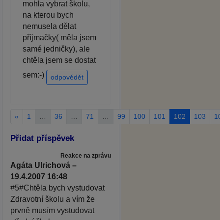
mohla vybrat školu,
na kterou bych
nemusela dělat
příjmačky( měla jsem
samé jedničky), ale
chtěla jsem se dostat
sem:-)
odpovědět
«
1
…
36
…
71
…
99
100
101
102
103
1
Přidat příspěvek
Reakce na zprávu
Agáta Ulrichová –
19.4.2007 16:48
#5#Chtěla bych vystudovat
Zdravotní školu a vím že
prvně musím vystudovat