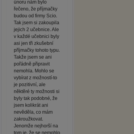
únoru nám bylo
řečeno, že příjmačky
budou od firmy Scio.
Tak jsem si zakoupila
jejich 2 učebnice. Ale
v každé učebnici byly
asi jen tři zkušební
příjmačky tohoto typu.
Takže jsem se ani
pořádně připravit
nemohla. Mohlo se
vybírat z možností-to
je pozitivní, ale
něktěré ty možnosti si
byly tak podobné, že
jsem kolikrát ani
nevěděla, co mám
zakroužkovat.
Jenomže nejhorší na
tom je, že se nemohlo