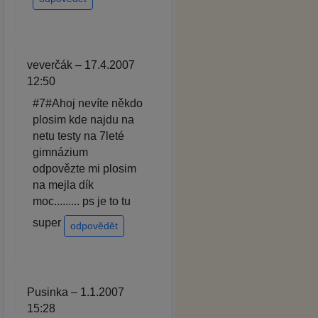
veverčák – 17.4.2007
12:50
#7#Ahoj nevíte někdo
plosim kde najdu na
netu testy na 7leté
gimnázium
odpovězte mi plosim
na mejla dík
moc......... ps je to tu
super
odpovědět
Pusinka – 1.1.2007
15:28