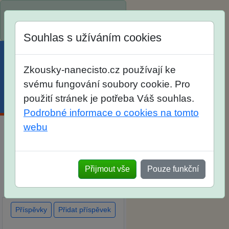
Spustili jsme přihlašování na
školní rok 2026/2027!
Souhlas s užíváním cookies
Zkousky-nanecisto.cz používají ke
svému fungování soubory cookie. Pro
použití stránek je potřeba Váš souhlas.
Menu
Účet
Košík
Podrobné informace o cookies na tomto
webu
Diskuse Jak jste dopadli u
zkoušek na SŠ? Vaše ohlasy
po skutečných přijímacích
Přijmout vše
Pouze funkční
zkouškách
Příspěvky
Přidat příspěvek