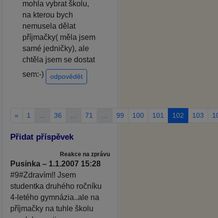
mohla vybrat školu,
na kterou bych
nemusela dělat
příjmačky( měla jsem
samé jedničky), ale
chtěla jsem se dostat
sem:-)
odpovědět
«
1
…
36
…
71
…
99
100
101
102
103
1
Přidat příspěvek
Reakce na zprávu
Pusinka – 1.1.2007 15:28
#9#Zdravím!! Jsem
studentka druhého ročníku
4-letého gymnázia..ale na
příjmačky na tuhle školu