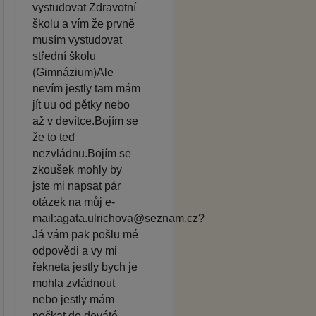
vystudovat Zdravotní
školu a vím že prvně
musím vystudovat
střední školu
(Gimnázium)Ale
nevím jestly tam mám
jít uu od pětky nebo
až v devítce.Bojím se
že to teď
nezvládnu.Bojím se
zkoušek mohly by
jste mi napsat pár
otázek na můj e-
mail:agata.ulrichova@seznam.cz?
Já vám pak pošlu mé
odpovědi a vy mi
řekneta jestly bych je
mohla zvládnout
nebo jestly mám
počkat do deváté