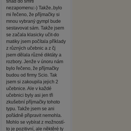
snad do smrti
nezapomenu:-) Takže..bylo
mi řečeno, že příjmačky si
mnou vybraný gympl bude
sestavovat sám. Takže jsem
se začala klasicky učit-do
matiky jsem počítala příklady
z různých učebnic a z čj
jsem dělala různé diktáty a
rozbory. Jenže v únoru nám
bylo řečeno, že příjmačky
budou od firmy Scio. Tak
jsem si zakoupila jejich 2
učebnice. Ale v každé
učebnici byly asi jen tři
zkušební příjmačky tohoto
typu. Takže jsem se ani
pořádně připravit nemohla.
Mohlo se vybírat z možností-
to je pozitivní, ale něktěré ty