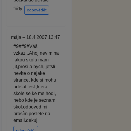
třídy.
odpovědět
mája – 18.4.2007 13:47
#9##9#Váš
vzkaz...Ahoj nevim na
jakou skolu mam
jit,prosila bych, jetsli
nevite o nejake
strance, kde si mohu
udelat test ,ktera
skole se ke me hodi,
nebo kde je seznam
skol.odpoved mi
prosím poslete na
email.dekuji
odpovědět