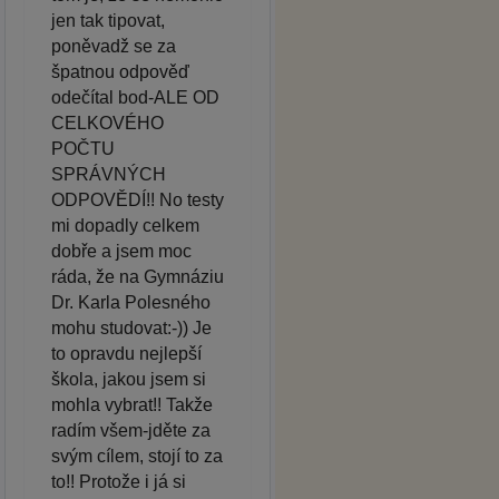
jen tak tipovat,
poněvadž se za
špatnou odpověď
odečítal bod-ALE OD
CELKOVÉHO
POČTU
SPRÁVNÝCH
ODPOVĚDÍ!! No testy
mi dopadly celkem
dobře a jsem moc
ráda, že na Gymnáziu
Dr. Karla Polesného
mohu studovat:-)) Je
to opravdu nejlepší
škola, jakou jsem si
mohla vybrat!! Takže
radím všem-jděte za
svým cílem, stojí to za
to!! Protože i já si