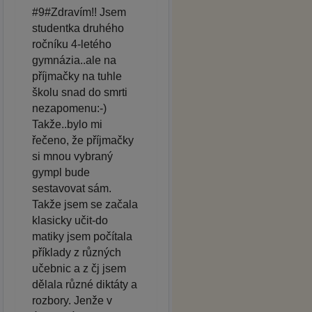
#9#Zdravím!! Jsem
studentka druhého
ročníku 4-letého
gymnázia..ale na
příjmačky na tuhle
školu snad do smrti
nezapomenu:-)
Takže..bylo mi
řečeno, že příjmačky
si mnou vybraný
gympl bude
sestavovat sám.
Takže jsem se začala
klasicky učit-do
matiky jsem počítala
příklady z různých
učebnic a z čj jsem
dělala různé diktáty a
rozbory. Jenže v