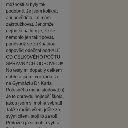
možnosti si byly tak
podobné, že jsem kolikrát
ani nevěděla, co mám
zakroužkovat. Jenomže
nejhorší na tom je, že se
nemohlo jen tak tipovat,
poněvadž se za špatnou
odpověď odečítal bod-ALE
OD CELKOVÉHO POČTU
SPRÁVNÝCH ODPOVĚDÍ!!
No testy mi dopadly celkem
dobře a jsem moc ráda, že
na Gymnáziu Dr. Karla
Polesného mohu studovat:-))
Je to opravdu nejlepší škola,
jakou jsem si mohla vybrat!!
Takže radím všem-jděte za
svým cílem, stojí to za to!!
Protože i já si mohla vybrat