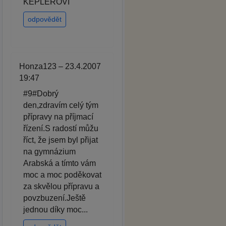
KEPLEROVI
odpovědět
Honza123 – 23.4.2007
19:47
#9#Dobrý
den,zdravím celý tým
přípravy na příjmací
řízení.S radostí můžu
říct, že jsem byl přijat
na gymnázium
Arabská a tímto vám
moc a moc poděkovat
za skvělou přípravu a
povzbuzení.Ještě
jednou díky moc...