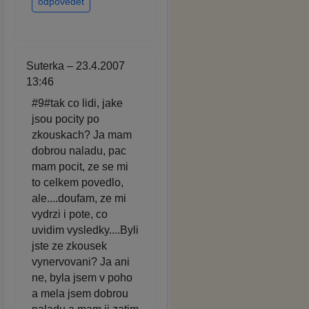
odpovědět
Suterka – 23.4.2007
13:46
#9#tak co lidi, jake
jsou pocity po
zkouskach? Ja mam
dobrou naladu, pac
mam pocit, ze se mi
to celkem povedlo,
ale....doufam, ze mi
vydrzi i pote, co
uvidim vysledky....Byli
jste ze zkousek
vynervovani? Ja ani
ne, byla jsem v poho
a mela jsem dobrou