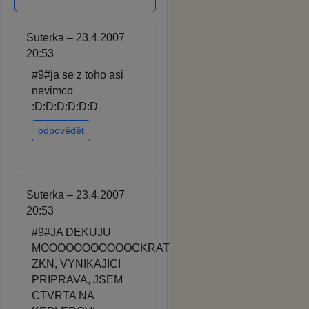
Suterka – 23.4.2007
20:53
#9#ja se z toho asi
nevimco
:D:D:D:D:D:D
odpovědět
Suterka – 23.4.2007
20:53
#9#JA DEKUJU
MOOOOOOOOOOOCKRAT
ZKN, VYNIKAJICI
PRIPRAVA, JSEM
CTVRTA NA