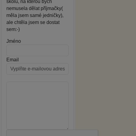
školu, na kterou bych
nemusela dělat příjmačky(
měla jsem samé jedničky),
ale chtěla jsem se dostat
sem:-)
Jméno
Email