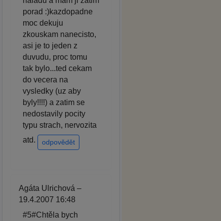
naladu a mam ji zatim
porad :)kazdopadne
moc dekuju
zkouskam nanecisto,
asi je to jeden z
duvudu, proc tomu
tak bylo...ted cekam
do vecera na
vysledky (uz aby
byly!!!!) a zatim se
nedostavily pocity
typu strach, nervozita
atd.
odpovědět
Agáta Ulrichová –
19.4.2007 16:48
#5#Chtěla bych