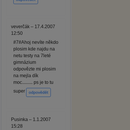
veverčák – 17.4.2007
12:50
#7#Ahoj nevíte někdo
plosim kde najdu na
netu testy na 7leté
gimnázium
odpovězte mi plosim
na mejla dík
moc......... ps je to tu
super
odpovědět
Pusinka – 1.1.2007
15:28