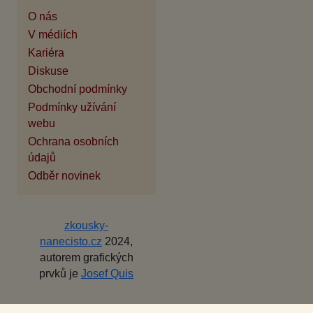
O nás
V médiích
Kariéra
Diskuse
Obchodní podmínky
Podmínky užívání
webu
Ochrana osobních
údajů
Odběr novinek
zkousky-
nanecisto.cz
2024,
autorem grafických
prvků je
Josef Quis