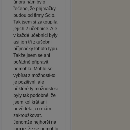
únoru nám bylo
řečeno, že příjmačky
budou od firmy Scio.
Tak jsem si zakoupila
jejich 2 učebnice. Ale
v každé učebnici byly
asi jen tři zkušební
příjmačky tohoto typu.
Takže jsem se ani
pořádně připravit
nemohla. Mohlo se
vybírat z možností-to
je pozitivní, ale
něktěré ty možnosti si
byly tak podobné, že
jsem kolikrát ani
nevěděla, co mám
zakroužkovat.
Jenomže nejhorší na
tom je, že se nemohlo