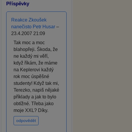
Příspěvky
Reakce Zkoušek
nanečisto Petr Husar
–
23.4.2007 21:09
Tak moc a moc
blahopřeji. Škoda, že
ne každý mi věří,
když říkám, že máme
na Keplerovi každý
rok moc úspěšné
studenty! Když tak mi,
Terezko, napiš nějaké
příklady a jak to bylo
obtížné. Třeba jako
moje XXL? Díky.
odpovědět