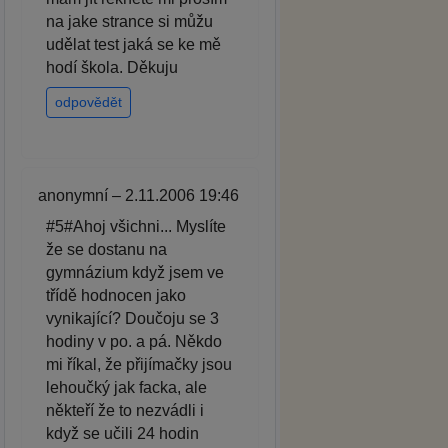
na jake strance si můžu
udělat test jaká se ke mě
hodí škola. Děkuju
odpovědět
anonymní – 2.11.2006 19:46
#5#Ahoj všichni... Myslíte
že se dostanu na
gymnázium když jsem ve
třídě hodnocen jako
vynikající? Doučoju se 3
hodiny v po. a pá. Někdo
mi říkal, že přijímačky jsou
lehoučký jak facka, ale
někteří že to nezvádli i
když se učili 24 hodin