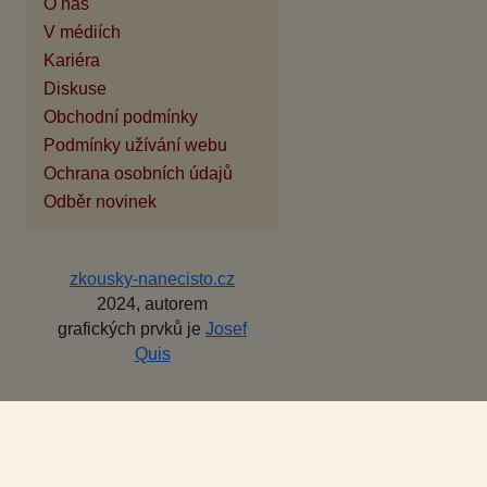
O nás
V médiích
Kariéra
Diskuse
Obchodní podmínky
Podmínky užívání webu
Ochrana osobních údajů
Odběr novinek
zkousky-nanecisto.cz
2024, autorem
grafických prvků je
Josef
Quis