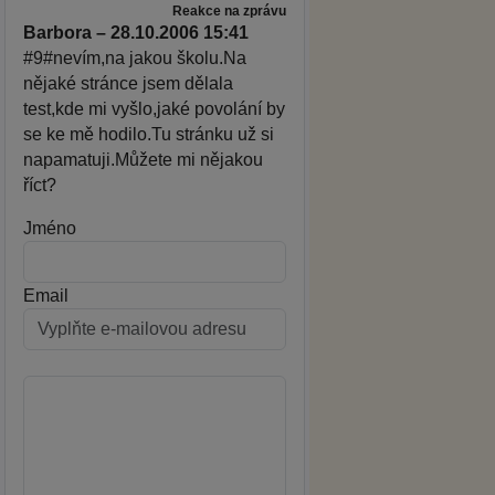
Reakce na zprávu
Barbora – 28.10.2006 15:41
#9#nevím,na jakou školu.Na
nějaké stránce jsem dělala
test,kde mi vyšlo,jaké povolání by
se ke mě hodilo.Tu stránku už si
napamatuji.Můžete mi nějakou
říct?
Jméno
Email