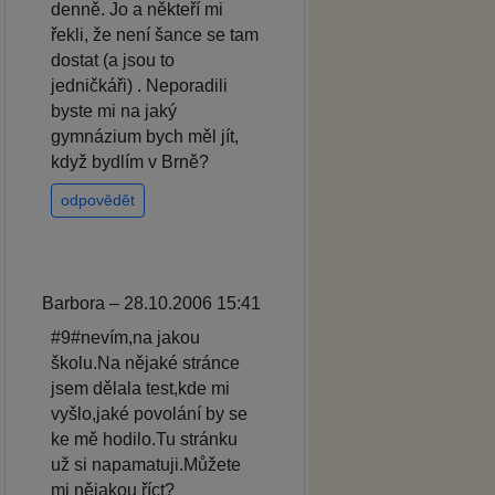
denně. Jo a někteří mi
řekli, že není šance se tam
dostat (a jsou to
jedničkáři) . Neporadili
byste mi na jaký
gymnázium bych měl jít,
když bydlím v Brně?
odpovědět
Barbora – 28.10.2006 15:41
#9#nevím,na jakou
školu.Na nějaké stránce
jsem dělala test,kde mi
vyšlo,jaké povolání by se
ke mě hodilo.Tu stránku
už si napamatuji.Můžete
mi nějakou říct?