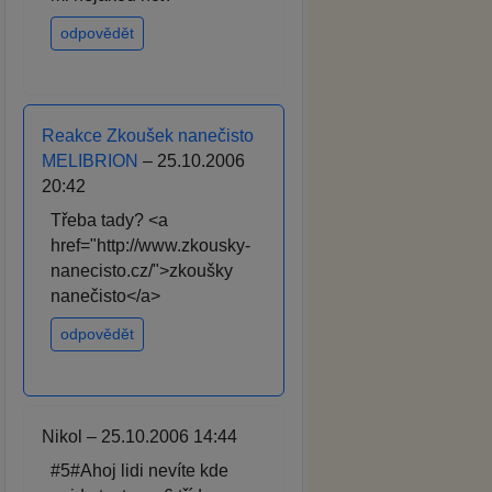
odpovědět
Reakce Zkoušek nanečisto
MELIBRION
– 25.10.2006
20:42
Třeba tady? <a
href="http://www.zkousky-
nanecisto.cz/">zkoušky
nanečisto</a>
odpovědět
Nikol – 25.10.2006 14:44
#5#Ahoj lidi nevíte kde