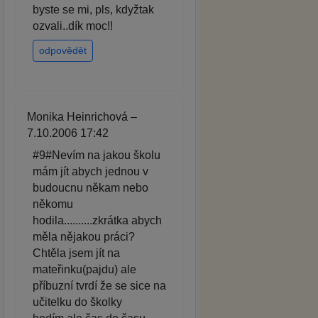
byste se mi, pls, kdyžtak
ozvali..dík moc!!
odpovědět
Monika Heinrichová –
7.10.2006 17:42
#9#Nevím na jakou školu
mám jít abych jednou v
budoucnu někam nebo
někomu
hodila..........zkrátka abych
měla nějakou práci?
Chtěla jsem jít na
mateřinku(pajdu) ale
příbuzní tvrdí že se sice na
učitelku do školky