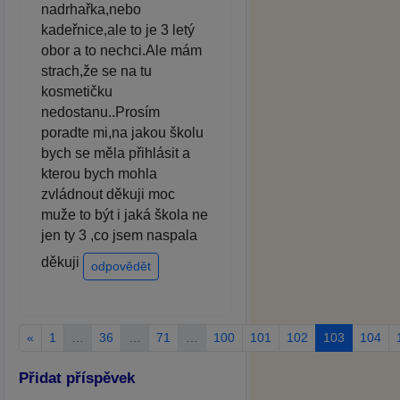
nadrhařka,nebo
kadeřnice,ale to je 3 letý
obor a to nechci.Ale mám
strach,že se na tu
kosmetičku
nedostanu..Prosím
poradte mi,na jakou školu
bych se měla přihlásit a
kterou bych mohla
zvládnout děkuji moc
muže to být i jaká škola ne
jen ty 3 ,co jsem naspala
děkuji
odpovědět
«
1
…
36
…
71
…
100
101
102
103
104
Přidat příspěvek