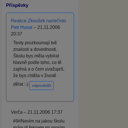
Příspěvky
Reakce Zkoušek nanečisto
Petr Husar
– 21.11.2006
20:37
Testy prozkoumají tvé
znalosti a dovednosti.
Školu bys měla vybírat
hlavně podle toho, co tě
zajímá a o čem uvažuješ,
že bys chtěla v životě
dělat :-)
odpovědět
Verča – 21.11.2006 17:37
#9#Nevím na jakou školu
mám jít řeknete mi prosím