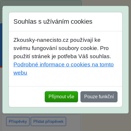
Spustili jsme přihlašování na školní
rok 2026/2027!
Souhlas s užíváním cookies
Zkousky-nanecisto.cz používají ke
svému fungování soubory cookie. Pro
použití stránek je potřeba Váš souhlas.
Menu
Účet
Košík
Podrobné informace o cookies na tomto
webu
Diskuse Jak jste dopadli u
zkoušek na SŠ? Vaše ohlasy po
Přijmout vše
Pouze funkční
skutečných přijímacích
zkouškách
Příspěvky
Přidat příspěvek