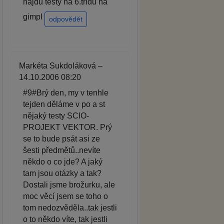
najdu testy na 6.třídu na
gimpl
odpovědět
Markéta Sukdoláková –
14.10.2006 08:20
#9#Brý den, my v tenhle
tejden děláme v po a st
nějaký testy SCIO-
PROJEKT VEKTOR. Prý
se to bude psát asi ze
šesti předmětů..nevíte
někdo o co jde? A jaký
tam jsou otázky a tak?
Dostali jsme brožurku, ale
moc věcí jsem se toho o
tom nedozvěděla..tak jestli
o to někdo víte, tak jestli