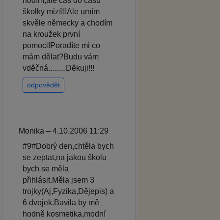
hodím,ale čas do času
školky mizí!!!Ale umím
skvěle německy a chodím
na kroužek první
pomoci!Poradíte mi co
mám dělat?Budu vám
vděčná.........Děkuji!!!
odpovědět
Monika – 4.10.2006 11:29
#9#Dobrý den,chtěla bych
se zeptat,na jakou školu
bych se měla
přihlásit.Měla jsem 3
trojky(Aj,Fyzika,Dějepis) a
6 dvojek.Bavila by mě
hodně kosmetika,modní