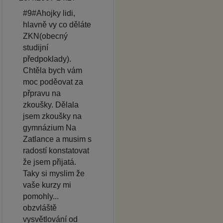
#9#Ahojky lidi,
hlavně vy co děláte
ZKN(obecný
studijní
předpoklady).
Chtěla bych vám
moc poděovat za
přpravu na
zkoušky. Dělala
jsem zkoušky na
gymnázium Na
Zatlance a musim s
radostí konstatovat
že jsem přijatá.
Taky si myslim že
vaše kurzy mi
pomohly...
obzvláště
vysvětlování od