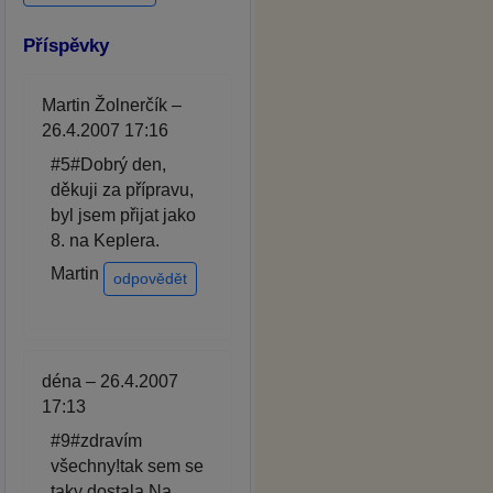
Příspěvky
Martin Žolnerčík –
26.4.2007 17:16
#5#Dobrý den,
děkuji za přípravu,
byl jsem přijat jako
8. na Keplera.
Martin
odpovědět
déna – 26.4.2007
17:13
#9#zdravím
všechny!tak sem se
taky dostala.Na