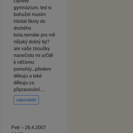
čtyřleté
gymnázium. ted si
bohužel musím
hledat školy do
druhého
kola.nemáte pro mě
nějaký dobrý tip?
ale vaše zkoušky
nanečisto mi určitě
k něčemu
pomohly...předem
děkuju a také
děkuju za
připravování....
odpovědět
Petr – 26.4.2007