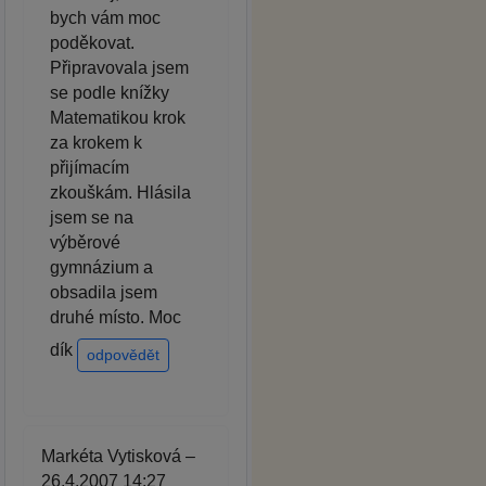
bych vám moc
poděkovat.
Připravovala jsem
se podle knížky
Matematikou krok
za krokem k
přijímacím
zkouškám. Hlásila
jsem se na
výběrové
gymnázium a
obsadila jsem
druhé místo. Moc
dík
odpovědět
Markéta Vytisková –
26.4.2007 14:27