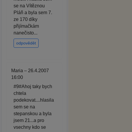
se na Vítěznou
Pláň a byla sem 7.
ze 170 díky
přijímačkám
nanečisto...
odpovědět
Maria – 26.4.2007
16:00
#9#Ahoj taky bych
chtela
podekovat....hlasila
sem se na
stepanskou a byla
jsem 21...a pro
vsechny kdo se