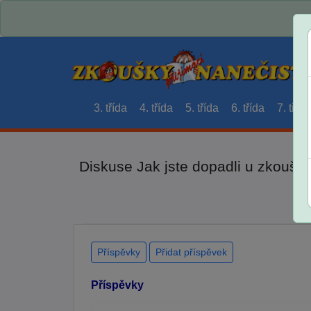
3. třída
4. třída
5. třída
6. třída
7. třída
Diskuse Jak jste dopadli u zkouše
Příspěvky
Přidat příspěvek
Příspěvky