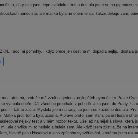
ečisto, díky nim jsem lépe zvládala stres a dostala jsem se na gymnázium P
a zkouškách nanečisto, ale matika byla mnohem lehčí. Takže děkuju vám, pan
KN...moc mi pomohly, i kdyz prece jen čeština mi dopadla nejlip...dostala js
t
moc stastná, protože mě vzali na jedno z nejlepších gymnázií v Praze-Gym
m se vyspala dobře. Dál všechno probíhalo v pohodě. Jela jsem do Prahy 7 a 
s pustili, tak to začlo. Myslela jsem na rady, co jsem od každého dostala. Prvn
la. Matika proti tomu byla úžasná. A právě proto jsem Vám, pane Husare chtěla
ásledoval nějaký test a v něm rozbor textu. Ušel až na nějaká slova, která j
mi, ale chvilku mi to nedalo a bulela sem. Ale když jsem zjistila, že na inte
 všem, hlavně panu Husarovi a jeho způsobu vysvětlování, kterému jsem rozum