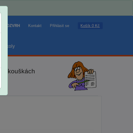
Košík 0 Kč
ROZVRH
Kontakt
Přihlásit se
školy
ch zkouškách