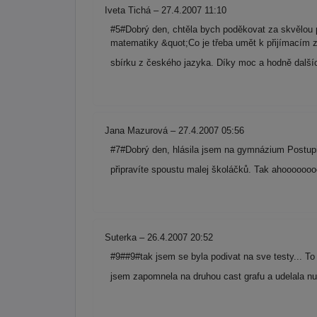
Iveta Tichá – 27.4.2007 11:10
#5#Dobrý den, chtěla bych poděkovat za skvělou 
matematiky &quot;Co je třeba umět k přijímacím z
sbírku z českého jazyka. Díky moc a hodně dalších
Jana Mazurová – 27.4.2007 05:56
#7#Dobrý den, hlásila jsem na gymnázium Postupic
připravíte spoustu malej školáčků. Tak ahoooooo
Suterka – 26.4.2007 20:52
#9##9#tak jsem se byla podivat na sve testy... T
jsem zapomnela na druhou cast grafu a udelala nu