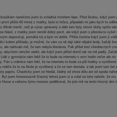
m zkouškám nanečisto jsem to zvládnul mnohem lépe. Před školou, když jse
o první přišlo 60 minut z matiky, byla to hrůza, připadalo mi jako bych to uděla
ýraz třikrát menší ,než je výraz upravený a dále tam byly slovní úlohy spí
 se hlásil, z matiky jsem neměl dobrý pocit, ale když jsem o přestávce vyš
ovým doporučuji, pomáhá to) a bylo mi dobře. Přišla čestina když jsem jí vi
věcí kolem příkladu, je možné, že vám za ně dají také nějaké body, každý bod
, ale naštvalo mě, že tam nebyla literatura. Pak přišel test všeobecných znal
ahy, abychom nervům utekli, ale když jsem přišel domů tak na mě padly. Zača
. Lidé z gymnázia nám řekli že to bude na internetu v osm hodin večer ale n
. Pán u vrátnice nám řekl, že na internetu to bude za půl hodiny a vyvěšené 
ky rodiče že to na škole je vyvěšený a že se tam dostala, a tak jsem tam še
listy papíru. Chaoticky jsem se hledal, žádný od shora dólu ani od spoda naho
. Byl jsem hroooooozně šťastný lehnul jsem si a volal na toho nahoře, že mu
e Husar a vašemu týmu mooooc poděkovat, že jste mě na tento hrozný den úža