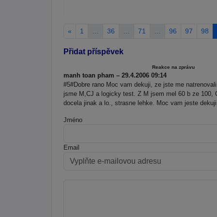
«
1
…
36
…
71
…
96
97
98
Přidat příspěvek
Reakce na zprávu
manh toan pham – 29.4.2006 09:14
#5#Dobre rano Moc vam dekuji, ze jste me natrenoval
jsme M,CJ a logicky test. Z M jsem mel 60 b ze 100, C
docela jinak a lo., strasne lehke. Moc vam jeste dekuji
Jméno
Email