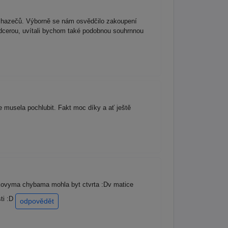
uchazečů. Výborně se nám osvědčilo zakoupení
 dcerou, uvítali bychom také podobnou souhrnnou
 musela pochlubit. Fakt moc díky a ať ještě
takovyma chybama mohla byt ctvrta :Dv matice
ti :D
odpovědět