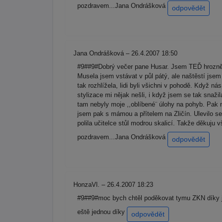
pozdravem...Jana Ondrášková
odpovědět
Jana Ondrášková – 26.4.2007 18:50
#9##9#Dobrý večer pane Husar. Jsem TEĎ hrozně 
Musela jsem vstávat v půl pátý, ale naštěstí jse
tak rozhlížela, lidi byli všichni v pohodě. Když ná
stylizace mi nějak nešli, i když jsem se tak snaži
tam nebyly moje ,,oblíbené¨ úlohy na pohyb. Pak n
jsem pak s mámou a přítelem na Zličín. Ulevilo se 
polila učitelce stůl modrou skalicí. Takže děkuju
pozdravem...Jana Ondrášková
odpovědět
HonzaVl. – 26.4.2007 18:23
#9##9#moc bych chtěl poděkovat tymu ZKN díky je
eště jednou díky
odpovědět