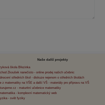
Naše další projekty
zyková škola Březinka
chod Zkoušek nanečisto - online prodej našich učebnic
dnocení středních škol - diskuze nejenom o středních školách
e z matematiky na VŠE a další VŠ - materiály pro přípravu na VŠ
turujeme.cz - maturitní učebnice matematiky
matematika - komplexní matematický web
yzika - svět fyziky