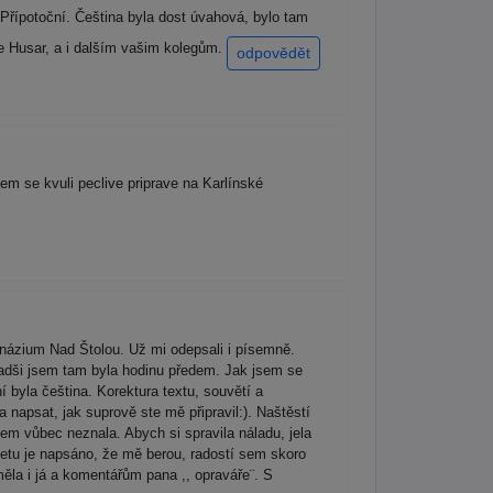
řípotoční. Čeština byla dost úvahová, bylo tam
e Husar, a i dalším vašim kolegům.
odpovědět
em se kvuli peclive priprave na Karlínské
názium Nad Štolou. Už mi odepsali i písemně.
radši jsem tam byla hodinu předem. Jak jsem se
í byla čeština. Korektura textu, souvětí a
 napsat, jak suprově ste mě připravil:). Naštěstí
sem vůbec neznala. Abych si spravila náladu, jela
rnetu je napsáno, že mě berou, radostí sem skoro
ěla i já a komentářům pana ,, opraváře¨. S