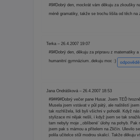
#9#Dobrý den, mockrát vám děkuju za zkoušky nan
méně gramatiky, takže se trochu lišila od těch n
Terka – 26.4.2007 19:07
#9#Dobrý den, děkuju za pripravu z matematiky a Z
humanitní gymnázium..dekuju moc :)
odpovědě
Jana Ondrášková – 26.4.2007 18:53
#9##9#Dobrý večer pane Husar. Jsem TEĎ hrozně 
Musela jsem vstávat v půl pátý, ale naštěstí jse
tak rozhlížela, lidi byli všichni v pohodě. Když ná
stylizace mi nějak nešli, i když jsem se tak snaži
tam nebyly moje ,,oblíbené¨ úlohy na pohyb. Pak n
jsem pak s mámou a přítelem na Zličín. Ulevilo se 
polila učitelce stůl modrou skalicí. Takže děkuju