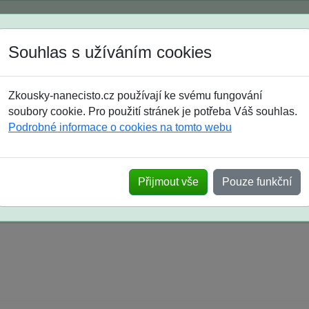
Spustili jsme přihlašování na školní rok 2026/2027!
Souhlas s užíváním cookies
Jak si vybrat
Časté dotazy
Zkousky-nanecisto.cz používají ke svému fungování
8. třída
9. třída
střední
maturanti
soutěže
prázdniny
soubory cookie. Pro použití stránek je potřeba Váš souhlas.
Podrobné informace o cookies na tomto webu
k na SŠ? Vaše ohlasy po skutečných přijímací
Přijmout vše
Pouze funkční