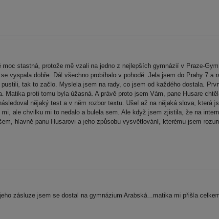
moc stastná, protože mě vzali na jedno z nejlepších gymnázií v Praze-Gym
m se vyspala dobře. Dál všechno probíhalo v pohodě. Jela jsem do Prahy 7 a 
s pustili, tak to začlo. Myslela jsem na rady, co jsem od každého dostala. Prvn
la. Matika proti tomu byla úžasná. A právě proto jsem Vám, pane Husare chtěla
ásledoval nějaký test a v něm rozbor textu. Ušel až na nějaká slova, která j
mi, ale chvilku mi to nedalo a bulela sem. Ale když jsem zjistila, že na inte
 všem, hlavně panu Husarovi a jeho způsobu vysvětlování, kterému jsem rozum
ho zásluze jsem se dostal na gymnázium Arabská...matika mi přišla celkem