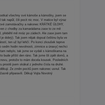
m potkal všechny své kámoše a kámošky, jsem se
l tak napůl, čili pocit nic moc. V matice byl výraz
še takové zamotávačky a nakonec KRÁTKÉ ÚLOHY,
el ven z chodby za kamarádama zase to ze mě
děl, přeběhl mě mráz po zádech. Ale zase jsem tam
 je dobrý). Tak jsem nějak dopsal češtinu byla ve
ostí, ten už byl lehčí. Po konci zkoušek teprve
lo sedm hodin nevolnosti, zimnice a únavy( nechci
ic tam nebylo, tak jsme se vydali s kámoškama na
to bude příští den ráno. Tak jsme šli zpět domů, a
l znovu, protože to mám docela kousek. Posledních
ru prostě jsem skákal z jednoho čísla na druhé.
 děkuji. Ze změn pocitů jsem nakonec usnul. Tak
sně připaravili. Děkuji Vojta Novotný