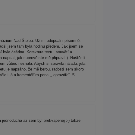
názium Nad Štolou. Už mi odepsali i písemně.
radši jsem tam byla hodinu předem. Jak jsem se
í byla čeština. Korektura textu, souvětí a
 napsat, jak suprově ste mě připravil:). Naštěstí
sem vůbec neznala. Abych si spravila náladu, jela
rnetu je napsáno, že mě berou, radostí sem skoro
ěla i já a komentářům pana ,, opraváře¨. S
 jednoduchá až sem byl překvapenej :-) takže