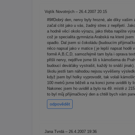
Vojtík Novotných – 26.4.2007 20:15
#9#Dobrý den, nervy byly hrozné, ale díky vaši
začal cítit jako u vás, žadný stres z nepřijetí. Jak
a hodně věcí okolo výrazu, jako třeba napište v
což je specialita gymnázia Arabská na které jsem
opadlo. Dal jsem si čokoládu (budoucím příjimačk
něco napsal jako v matice ( je lepší napsat hodě 
formě A,B,C,D, samozřejmě tam byla i oprava textu
přišli nervy, nejdříve jsme šli s kámošema do Pr
budoucí deváťáky vystrašit, každý to snáší jinak)
školu jestli tam náhodou nejsou vyvěšeny výsledky
když jsem byl holky vyprovodit, tak volali kámoš
100 metrů jsme běželi a na konci jsme uviděli ty 
Nakonec jsem ho uviděl a bylo na 49. místě z 215
to byl můj příjimačkový den a chtěl bych vám pan
odpovědět
Jana Tvrdá – 26.4.2007 19:36