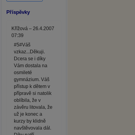
Příspěvky
Křížová – 26.4.2007
07:39
#5#Váš
vzkaz...Děkuji.
Dcera se i díky
Vám dostala na
osmileté
gymnázium. Váš
přístup k dětem v
přípravě si natolik
oblíbila, že v
závěru litovala, že
už je konec a
kurzy by klidně
navštěvovala dál.
Díky patří