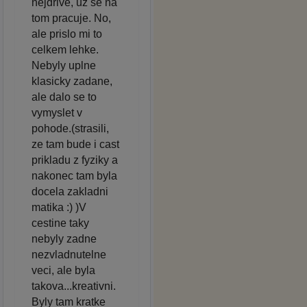
nejdrive, uz se na
tom pracuje. No,
ale prislo mi to
celkem lehke.
Nebyly uplne
klasicky zadane,
ale dalo se to
vymyslet v
pohode.(strasili,
ze tam bude i cast
prikladu z fyziky a
nakonec tam byla
docela zakladni
matika :) )V
cestine taky
nebyly zadne
nezvladnutelne
veci, ale byla
takova...kreativni.
Byly tam kratke