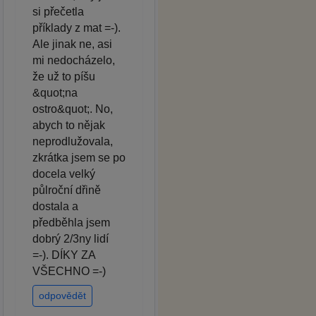
si přečetla
příklady z mat =-).
Ale jinak ne, asi
mi nedocházelo,
že už to píšu
&quot;na
ostro&quot;. No,
abych to nějak
neprodlužovala,
zkrátka jsem se po
docela velký
půlroční dřině
dostala a
předběhla jsem
dobrý 2/3ny lidí
=-). DÍKY ZA
VŠECHNO =-)
odpovědět