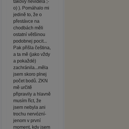
takový neviděla ;-
o) ). Pomáhalo mi
jedině to, že o
přestávce na
chodbách měli
ostatní většinou
podobnej pocit...
Pak přišla čeština,
a ta mě (jako vždy
a pokaždé)
zachránila...měla
jsem skoro plnej
počet bodů. ZKN
mě určitě
připravily a hlavně
musím říct, že
jsem nebyla ani
trochu nervózní-
jenom v první
moment, kdy jsem