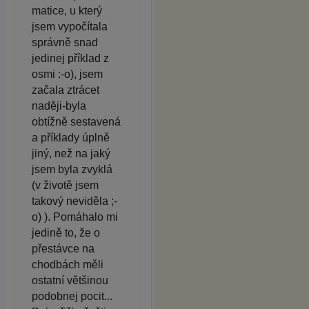
matice, u který
jsem vypočítala
správně snad
jedinej příklad z
osmi :-o), jsem
začala ztrácet
naději-byla
obtížně sestavená
a příklady úplně
jiný, než na jaký
jsem byla zvyklá
(v životě jsem
takový neviděla ;-
o) ). Pomáhalo mi
jedině to, že o
přestávce na
chodbách měli
ostatní většinou
podobnej pocit...