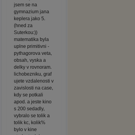
jsem se na
gymnazium jana
keplera jako 5.
(hned za
Suterkou:))
matematika byla
uplne primitivni -
pythagorova veta,
obsah, vyska a
delky v rovnoram.
lichobezniku, graf
ujete vzdalenosti v
zavislosti na case,
kdy se potkali
apod. a jeste kino
s 200 sedadly,
vybralo se tolik a
tolik kc, kolik%
bylo v kine