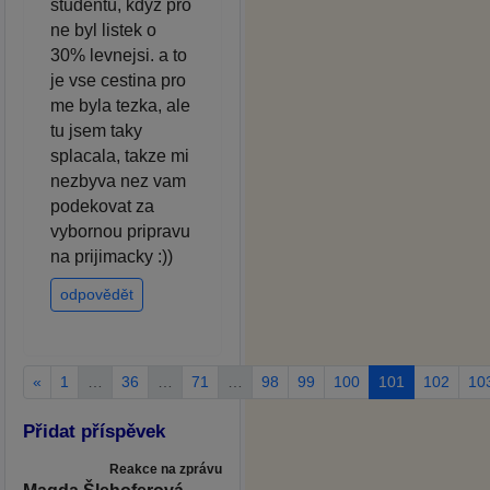
studentu, kdyz pro
ne byl listek o
30% levnejsi. a to
je vse cestina pro
me byla tezka, ale
tu jsem taky
splacala, takze mi
nezbyva nez vam
podekovat za
vybornou pripravu
na prijimacky :))
odpovědět
«
1
…
36
…
71
…
98
99
100
101
102
10
Přidat příspěvek
Reakce na zprávu