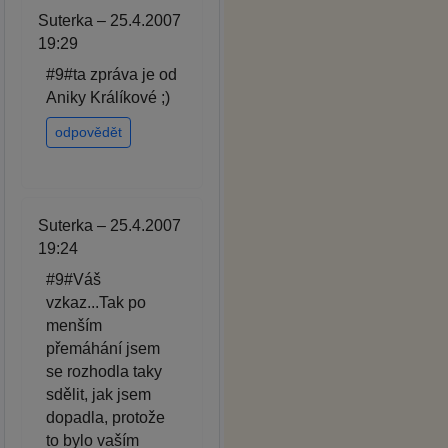
Suterka – 25.4.2007
19:29
#9#ta zpráva je od
Aniky Králíkové ;)
odpovědět
Suterka – 25.4.2007
19:24
#9#Váš
vzkaz...Tak po
menším
přemáhání jsem
se rozhodla taky
sdělit, jak jsem
dopadla, protože
to bylo vaším