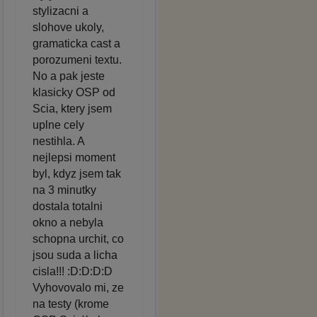
stylizacni a
slohove ukoly,
gramaticka cast a
porozumeni textu.
No a pak jeste
klasicky OSP od
Scia, ktery jsem
uplne cely
nestihla. A
nejlepsi moment
byl, kdyz jsem tak
na 3 minutky
dostala totalni
okno a nebyla
schopna urchit, co
jsou suda a licha
cisla!!! :D:D:D:D
Vyhovovalo mi, ze
na testy (krome