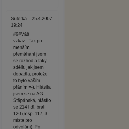
Suterka – 25.4.2007
19:24
#9#Váš
vzkaz...Tak po
menším
přemáhání jsem
se rozhodla taky
sdělit, jak jsem
dopadla, protože
to bylo vaším
přáním =-). Hlásila
jsem se na AG
Štěpánská, hlásilo
se 214 lidí, brali
120 (resp. 117, 3
místa pro
odvolání). Po