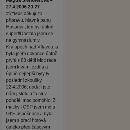
Magda Šlehoferová –
27.4.2006 20:27
#5#Moc děkuji za
přípravu, hlavně panu
Husarovi, ten byl úplně
super!!Dostala jsem se
na gymnázium v
Kralupech nad Vltavou, a
byla jsem dokonce úplně
první z 88 dětí! Moc ráda
jsem k vám jezdila a
úplně nejlepší byly ty
poslední zkoušky
22.4.2006, dodali jste
nám jistotu a to mi v
pondělí moc pomohlo. Z
matiky i OSP jsem měla
94% úspěšnosti a byla
jsem s prací hotová
daleko před časovým