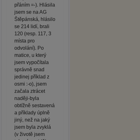
přáním =-). Hlásila
jsem se na AG
Štěpánská, hlásilo
se 214 lidí, brali
120 (resp. 117, 3
místa pro
odvolání). Po
matice, u který
jsem vypočítala
správně snad
jedinej příklad z
osmi :-o), jsem
začala ztrácet
naději-byla
obtížně sestavená
a příklady úplně
jiný, než na jaký
jsem byla zvyklá
(v životě jsem