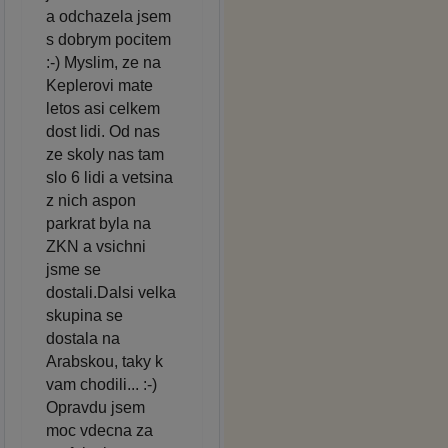
a odchazela jsem
s dobrym pocitem
:-) Myslim, ze na
Keplerovi mate
letos asi celkem
dost lidi. Od nas
ze skoly nas tam
slo 6 lidi a vetsina
z nich aspon
parkrat byla na
ZKN a vsichni
jsme se
dostali.Dalsi velka
skupina se
dostala na
Arabskou, taky k
vam chodili... :-)
Opravdu jsem
moc vdecna za