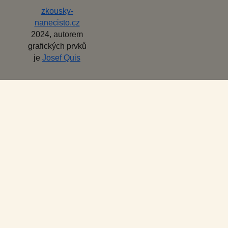
zkousky-
nanecisto.cz
2024, autorem
grafických prvků
je
Josef Quis