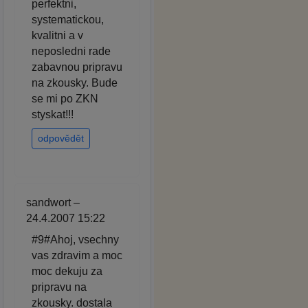
perfektni,
systematickou,
kvalitni a v
neposledni rade
zabavnou pripravu
na zkousky. Bude
se mi po ZKN
styskat!!!
odpovědět
sandwort –
24.4.2007 15:22
#9#Ahoj, vsechny
vas zdravim a moc
moc dekuju za
pripravu na
zkousky. dostala