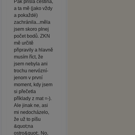
Pak přišla čeština,
a ta mě (jako vždy
a pokaždé)
zachránila...měla
jsem skoro plnej
počet bodů. ZKN
mě určitě
připravily a hlavně
musím říct, že
jsem nebyla ani
trochu nervózní-
jenom v první
moment, kdy jsem
si přečetla
příklady z mat =-).
Ale jinak ne, asi
mi nedocházelo,
že už to píšu
&quot;na
ostro&quot;. No,