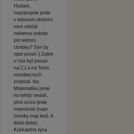
Husare,
neplanujete jeste
v letosnim skolnim
roce udelat
nekterou sobotu
pro letosni
ctvrtaky? Syn by
opet prisel:-) Zatim
u Vas byl pouze
na CJ a na Testu
vseobecnych
znalosti. Na
Matematiku jsme
ho tehdy nedali,
plno uciva jeste
neprobrali (napr.
zlomky maji ted). A
dalsi dotaz:
Kolikateho rijna