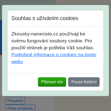
Spustili jsme přihlašování
na školní rok 2026/2027!
Souhlas s užíváním cookies
Zkousky-nanecisto.cz používají ke
svému fungování soubory cookie. Pro
použití stránek je potřeba Váš souhlas.
Menu
Účet
Košík
Podrobné informace o cookies na tomto
webu
Diskuse Jak jste dopadli u
zkoušek na SŠ? Vaše
ohlasy po skutečných
Přijmout vše
Pouze funkční
přijímacích zkouškách
Příspěvky
Přidat příspěvek