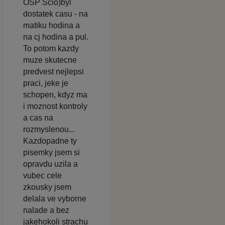
OSP Scio)byl
dostatek casu - na
matiku hodina a
na cj hodina a pul.
To potom kazdy
muze skutecne
predvest nejlepsi
praci, jeke je
schopen, kdyz ma
i moznost kontroly
a cas na
rozmyslenou...
Kazdopadne ty
pisemky jsem si
opravdu uzila a
vubec cele
zkousky jsem
delala ve vyborne
nalade a bez
jakehokoli strachu