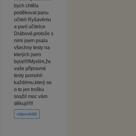
bych chtěla
poděkovat panu
učiteli Ryšavému
a paní učitelce
Drábové,protože s
nimi jsem psala
všechny testy na
kterých jsem
byla!!!!!Myslím,že
vaše přípravné
testy pomohli
každému,který se
o to jen trošku
snažil moc vám
děkuji!!!!!
odpovědět