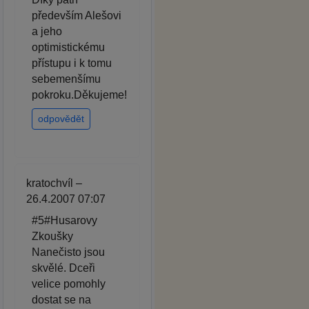
především Alešovi
a jeho
optimistickému
přístupu i k tomu
sebemenšímu
pokroku.Děkujeme!
odpovědět
kratochvíl –
26.4.2007 07:07
#5#Husarovy
Zkoušky
Nanečisto jsou
skvělé. Dceři
velice pomohly
dostat se na