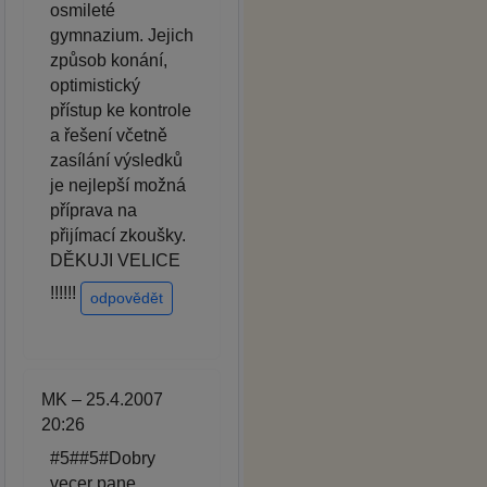
osmileté
gymnazium. Jejich
způsob konání,
optimistický
přístup ke kontrole
a řešení včetně
zasílání výsledků
je nejlepší možná
příprava na
přijímací zkoušky.
DĚKUJI VELICE
!!!!!!
odpovědět
MK – 25.4.2007
20:26
#5##5#Dobry
vecer pane