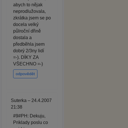
abych to nějak
neprodlužovala,
zkrátka jsem se po
docela velký
půlroční dřině
dostala a
předběhla jsem
dobrý 2/3ny lidí
=-). DÍKY ZA
VŠECHNO =-)
odpovědět
Suterka – 24.4.2007
21:38
#9#PH: Dekuju,
Priklady poslu co