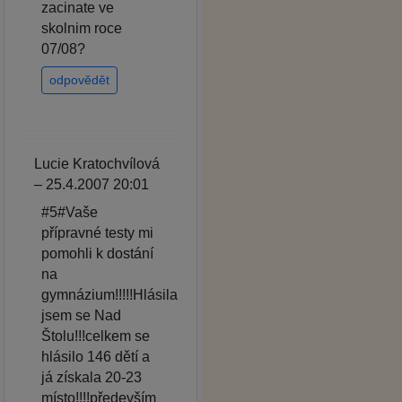
zacinate ve
skolnim roce
07/08?
odpovědět
Lucie Kratochvílová
– 25.4.2007 20:01
#5#Vaše
přípravné testy mi
pomohli k dostání
na
gymnázium!!!!!Hlásila
jsem se Nad
Štolu!!!celkem se
hlásilo 146 dětí a
já získala 20-23
místo!!!!především