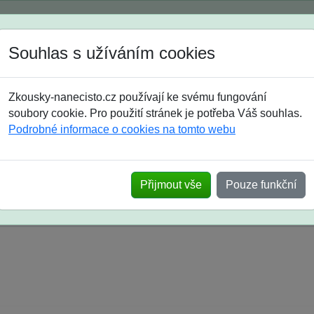
Spustili jsme přihlašování na školní rok 2026/2027!
Souhlas s užíváním cookies
Jak si vybrat
Časté dotazy
Zkousky-nanecisto.cz používají ke svému fungování
8. třída
9. třída
střední
maturanti
soutěže
prázdniny
soubory cookie. Pro použití stránek je potřeba Váš souhlas.
Podrobné informace o cookies na tomto webu
k na SŠ? Vaše ohlasy po skutečných přijímací
Přijmout vše
Pouze funkční