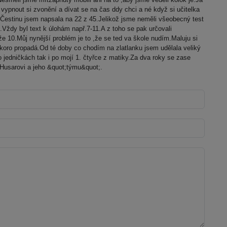
vypnout si zvonění a dívat se na čas ddy chci a né když si učitelka
.Čestinu jsem napsala na 22 z 45.Jelikož jsme neměli všeobecný test
.Vždy byl text k úlohám např.7-11.A z toho se pak určovali
e 10.Můj nynější problém je to ,že se ted va škole nudím.Maluju si
koro propadá.Od té doby co chodím na zlatlanku jsem udělala veliký
jedničkách tak i po mojí 1. čtyřce z matiky.Za dva roky se zase
.Husarovi a jeho &quot;týmu&quot;.