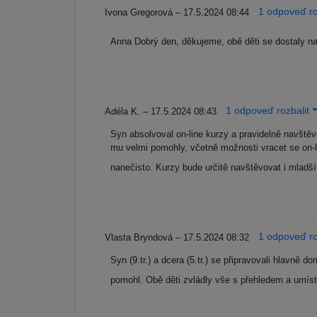
1 odpoveď ro
Ivona Gregorová – 17.5.2024 08:44
Anna Dobrý den, děkujeme, obě děti se dostaly na 
1 odpoveď rozbalit
Adéla K. – 17.5.2024 08:43
Syn absolvoval on-line kurzy a pravidelně navště
mu velmi pomohly, včetně možnosti vracet se on-
nanečisto. Kurzy bude určitě navštěvovat i mladš
1 odpoveď ro
Vlasta Bryndová – 17.5.2024 08:32
Syn (9.tr.) a dcera (5.tr.) se připravovali hlavně
pomohl. Obě děti zvládly vše s přehledem a umíst