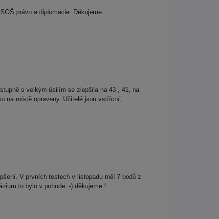
na SOŠ právo a diplomacie. Děkujeme
tupně s velkým úsilím se zlepšila na 43 , 41, na
 na místě opraveny. Učitelé jsou vstřícní,
pšení. V prvních testech v listopadu měl 7 bodů z
ázium to bylo v pohode :-) děkujeme !