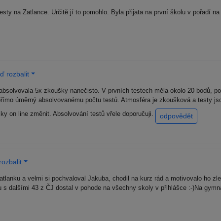
sty na Zatlance. Určitě jí to pomohlo. Byla přijata na první školu v pořadí 
 rozbalit
 absolvovala 5x zkoušky nanečisto. V prvních testech měla okolo 20 bodů, pos
přímo úměrný absolvovanému počtu testů. Atmosféra je zkoušková a testy jsou
cky on line změnit. Absolvování testů vřele doporučuji.
odpovědět
ozbalit
lanku a velmi si pochvaloval Jakuba, chodil na kurz rád a motivovalo ho zle
u s dalšími 43 z ČJ dostal v pohode na všechny skoly v přihlášce :-)Na gymn