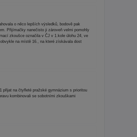
ahovala o něco lepších výsledků, bodově pak
kem. Přijímačky nanečisto ji zároveň velmi pomohly
jímací zkoušce označila v ČJ v 1.kole úlohu 24, ve
 obvykle na místě 16., na které získávala dost
 přijat na čtyřleté pražské gymnázium s prioritou
ípravu kombinovali se sobotními zkouškami