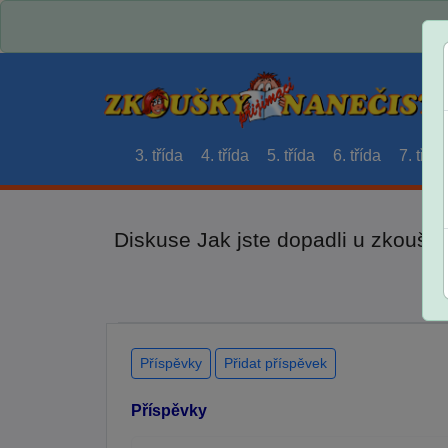
3. třída
4. třída
5. třída
6. třída
7. třída
Diskuse Jak jste dopadli u zkouše
Příspěvky
Přidat příspěvek
Příspěvky