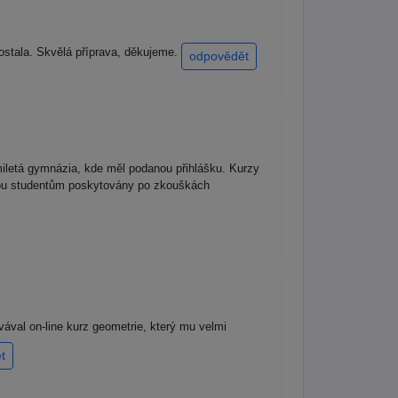
dostala. Skvělá příprava, děkujeme.
odpovědět
miletá gymnázia, kde měl podanou přihlášku. Kurzy
jsou studentům poskytovány po zkouškách
ovával on-line kurz geometrie, který mu velmi
t