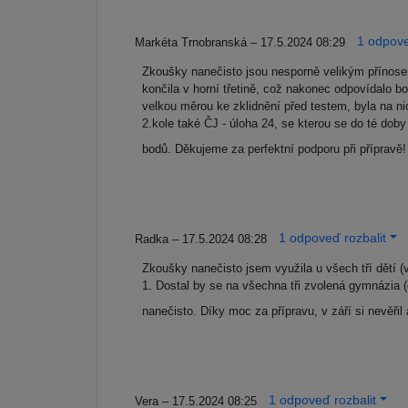
1 odpove
Markéta Trnobranská – 17.5.2024 08:29
Zkoušky nanečisto jsou nesporně velikým přínos
končila v horní třetině, což nakonec odpovídalo b
velkou měrou ke zklidnění před testem, byla na nic
2.kole také ČJ - úloha 24, se kterou se do té dob
bodů. Děkujeme za perfektní podporu při přípravě
1 odpoveď rozbalit
Radka – 17.5.2024 08:28
Zkoušky nanečisto jsem využila u všech tří dětí (
1. Dostal by se na všechna tři zvolená gymnázia
nanečisto. Díky moc za přípravu, v září si nevěři
1 odpoveď rozbalit
Vera – 17.5.2024 08:25