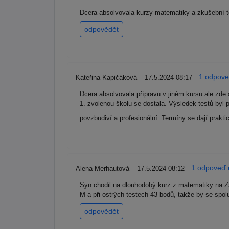
Dcera absolvovala kurzy matematiky a zkušební te
odpovědět
1 odpoveď
Kateřina Kapičáková – 17.5.2024 08:17
Dcera absolvovala přípravu v jiném kursu ale zde
1. zvolenou školu se dostala. Výsledek testů byl 
povzbudiví a profesionální. Termíny se dají prakti
1 odpoveď r
Alena Merhautová – 17.5.2024 08:12
Syn chodil na dlouhodobý kurz z matematiky na Zat
M a při ostrých testech 43 bodů, takže by se spol
odpovědět