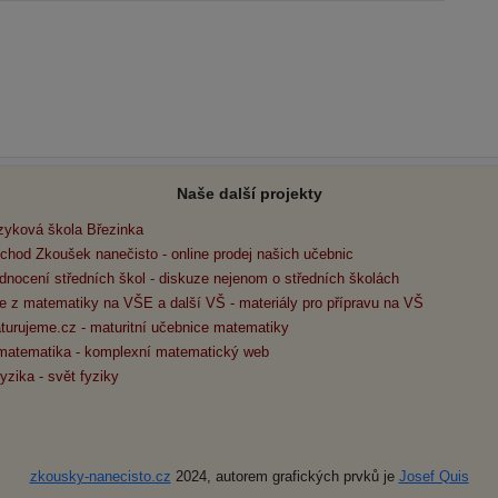
Naše další projekty
zyková škola Březinka
chod Zkoušek nanečisto - online prodej našich učebnic
dnocení středních škol - diskuze nejenom o středních školách
e z matematiky na VŠE a další VŠ - materiály pro přípravu na VŠ
turujeme.cz - maturitní učebnice matematiky
matematika - komplexní matematický web
yzika - svět fyziky
zkousky-nanecisto.cz
2024, autorem grafických prvků je
Josef Quis