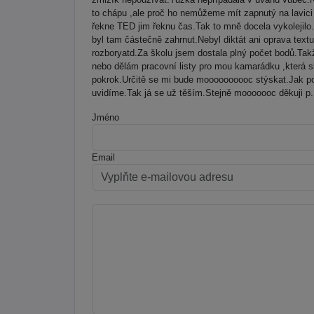
to chápu ,ale proč ho nemůžeme mít zapnutý na lavici 
řekne TED jim řeknu čas.Tak to mně docela vykolejilo
byl tam částečně zahrnut.Nebyl diktát ani oprava textu
rozboryatd.Za školu jsem dostala plný počet bodů.Takž
nebo dělám pracovní listy pro mou kamarádku ,která s
pokrok.Určitě se mi bude moooooooooc stýskat.Jak po 
uvidíme.Tak já se už těším.Stejně mooooooc děkuji p
Jméno
Email