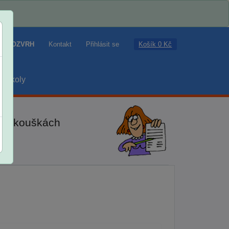
Košík 0 Kč
ROZVRH
Kontakt
Přihlásit se
školy
ch zkouškách