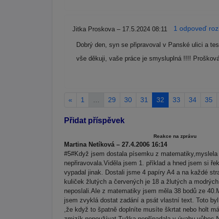
1 odpoveď rozb
Jitka Proskova – 17.5.2024 08:11
Dobrý den, syn se připravoval v Panské ulici a test
vše děkuji, vaše práce je smysluplná !!!! Proško
«
1
…
29
30
31
32
33
34
35
Přidat příspěvek
Reakce na zprávu
Martina Netíková – 27.4.2006 16:14
#5#Když jsem dostala písemku z matematiky,myslela 
nepřiravovala.Viděla jsem 1. příklad a hned jsem si řek
vypadal jinak. Dostali jsme 4 papíry A4 a na každé st
kuliček žlutých a červených je 18 a žlutých a modrých
neposlali.Ale z matematiky jsem měla 38 bodů ze 40.M
jsem zvyklá dostat zadání a psát vlastní text. Toto by
,že když to špatně doplníte musíte škrtat nebo holt m
zmizík nepoužívat.Tužka nepřípadala v úvahu vůbec.Ne