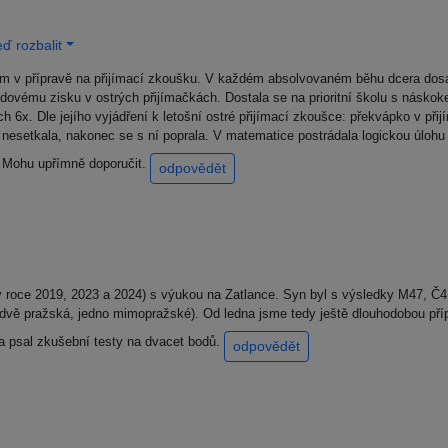
ď rozbalit
em v přípravě na přijímací zkoušku. V každém absolvovaném běhu dcera dos
odovému zisku v ostrých přijímačkách. Dostala se na prioritní školu s násko
h 6x. Dle jejího vyjádření k letošní ostré přijímací zkoušce: překvápko v při
y nesetkala, nakonec se s ní poprala. V matematice postrádala logickou úlohu
! Mohu upřímně doporučit.
odpovědět
v roce 2019, 2023 a 2024) s výukou na Zatlance. Syn byl s výsledky M47, Č41
 (dvě pražská, jedno mimopražské). Od ledna jsme tedy ještě dlouhodobou př
l a psal zkušební testy na dvacet bodů.
odpovědět