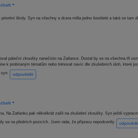
zbalit
prioritní školy. Syn na všechny a dcera měla jedno šestileté a také se tam 
voval páteční zkoušky nanečisto na Zatlance. Dostal by se na všechna tři os
line k probíraným tématům nebo trénovat navíc dle zkušebních úloh, které 
í syn.
odpovědět
zbalit
 doma, Na Zatlanku pak několikrát zašli na zkušební zkoušky. Syn ještě vyprac
ily se na předních pozicích. Jsem ráda, že přípravu nepodcenily.
odpovědě