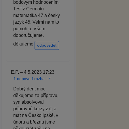
bodovým hodnocením.
Test z Cermatu
matematika 47 a český
jazyk 45. Velmi nám to
pomohlo. Všem
doporučujeme.
děkujeme
odpovědět
E.P. – 4.5.2023 17:23
1 odpoveď rozbalit
Dobrý den, moc
děkujeme za přípravu,
syn absolvoval
přípravné kurzy z čj a
mat na Českolipské, v
únoru a březnu jsme
několikrát zašli na