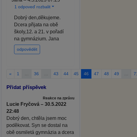
1 odpoveď rozbalit
Dobrý den,děkujeme.
Dcera přijata na obě
školy,12. a 21. v pořadí
na gymnázium. Jana
odpovědět
«
1
…
36
…
43
44
45
46
47
48
49
…
7
Přidat příspěvek
Reakce na zprávu
Lucie Fryčová – 30.5.2022
22:48
Dobrý den, chtěla jsem moc
poděkovat. Syn se dostal na
obě osmiletá gymnázia a dcera