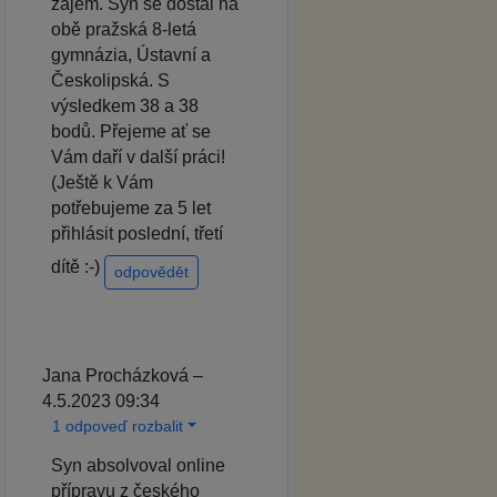
zájem. Syn se dostal na
obě pražská 8-letá
gymnázia, Ústavní a
Českolipská. S
výsledkem 38 a 38
bodů. Přejeme ať se
Vám daří v další práci!
(Ještě k Vám
potřebujeme za 5 let
přihlásit poslední, třetí
dítě :-)
odpovědět
Jana Procházková –
4.5.2023 09:34
1 odpoveď rozbalit
Syn absolvoval online
přípravu z českého