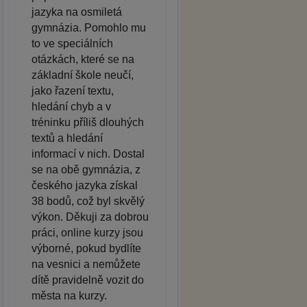
jazyka na osmiletá
gymnázia. Pomohlo mu
to ve speciálních
otázkách, které se na
základní škole neučí,
jako řazení textu,
hledání chyb a v
tréninku příliš dlouhých
textů a hledání
informací v nich. Dostal
se na obě gymnázia, z
českého jazyka získal
38 bodů, což byl skvělý
výkon. Děkuji za dobrou
práci, online kurzy jsou
výborné, pokud bydlíte
na vesnici a nemůžete
dítě pravidelně vozit do
města na kurzy.