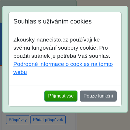
Spustili jsme přihlašování na
školní rok 2026/2027!
Souhlas s užíváním cookies
Zkousky-nanecisto.cz používají ke
svému fungování soubory cookie. Pro
použití stránek je potřeba Váš souhlas.
Menu
Účet
Košík
Podrobné informace o cookies na tomto
webu
Diskuse Jak jste dopadli u
zkoušek na SŠ? Vaše ohlasy
Přijmout vše
Pouze funkční
po skutečných přijímacích
zkouškách
Příspěvky
Přidat příspěvek