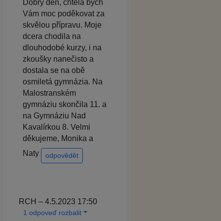
Dobrý den, chtěla bych
Vám moc poděkovat za
skvělou přípravu. Moje
dcera chodila na
dlouhodobé kurzy, i na
zkoušky nanečisto a
dostala se na obě
osmiletá gymnázia. Na
Malostranském
gymnáziu skončila 11. a
na Gymnáziu Nad
Kavalírkou 8. Velmi
děkujeme, Monika a
Naty
odpovědět
RCH – 4.5.2023 17:50
1 odpoveď rozbalit