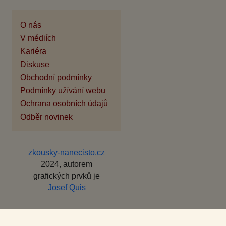
O nás
V médiích
Kariéra
Diskuse
Obchodní podmínky
Podmínky užívání webu
Ochrana osobních údajů
Odběr novinek
zkousky-nanecisto.cz
2024, autorem
grafických prvků je
Josef Quis