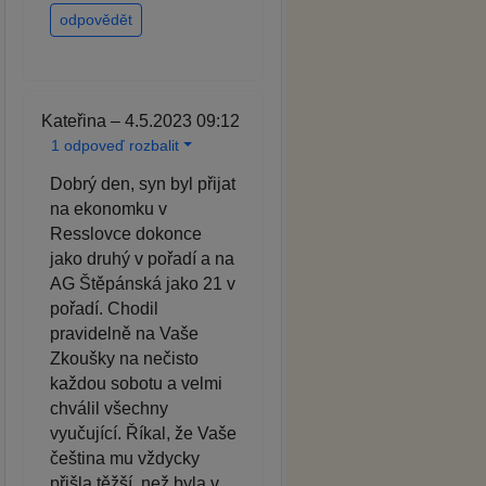
odpovědět
Kateřina – 4.5.2023 09:12
1 odpoveď rozbalit
Dobrý den, syn byl přijat
na ekonomku v
Resslovce dokonce
jako druhý v pořadí a na
AG Štěpánská jako 21 v
pořadí. Chodil
pravidelně na Vaše
Zkoušky na nečisto
každou sobotu a velmi
chválil všechny
vyučující. Říkal, že Vaše
čeština mu vždycky
přišla těžší, než byla v