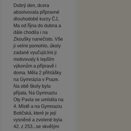
Dobrý den, dcera
absolvovala přípravné
dlouhodobé kurzy ČJ,
Ma od října do dubna a
dále chodila i na
Zkoušky nanečisto. Vše
ji velmi pomohlo, úkoly
zadané vyučujícími ji
motivovaly k lepším
výkonům a přípravě i
doma. Měla 2 přihlášky
na Gymnázia v Praze.
Na obě školy byla
přijata. Na Gymnaziu
Oty Pavla se umístila na
4. Místě a na Gymnaziu
Botičská, které je její
vysněné a zvolené byla
42. z 253...se skvělým