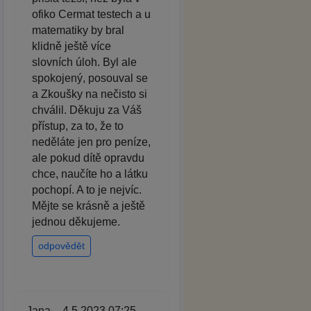
ofiko Cermat testech a u
matematiky by bral
klidně ještě více
slovních úloh. Byl ale
spokojený, posouval se
a Zkoušky na nečisto si
chválil. Děkuju za Váš
přístup, za to, že to
neděláte jen pro peníze,
ale pokud dítě opravdu
chce, naučíte ho a látku
pochopí. A to je nejvíc.
Mějte se krásně a ještě
jednou děkujeme.
odpovědět
Jana – 4.5.2023 07:25